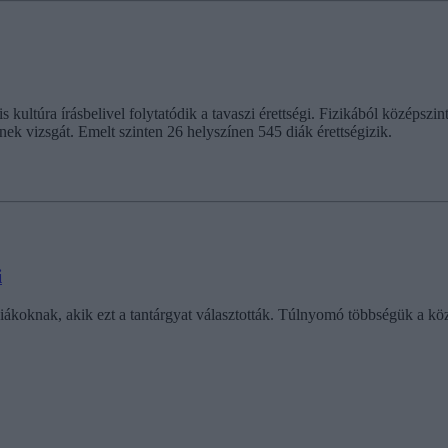
uális kultúra írásbelivel folytatódik a tavaszi érettségi. Fizikából közé
nek vizsgát. Emelt szinten 26 helyszínen 545 diák érettségizik.
i
ákoknak, akik ezt a tantárgyat választották. Túlnyomó többségük a középs