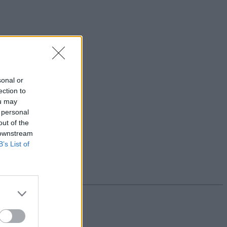
sonal or
ection to
ou may
 personal
out of the
 downstream
B’s List of