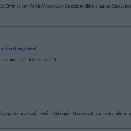
r Ervin és egy Petőfi-Vörösmarty összehasonlítás: e három feladat közü
 érettségi tétel
 szaktanár által készített tétel.
 egy-két gyakorló példát a hétvégén. Összeszedtük a tavalyi tételsoroka