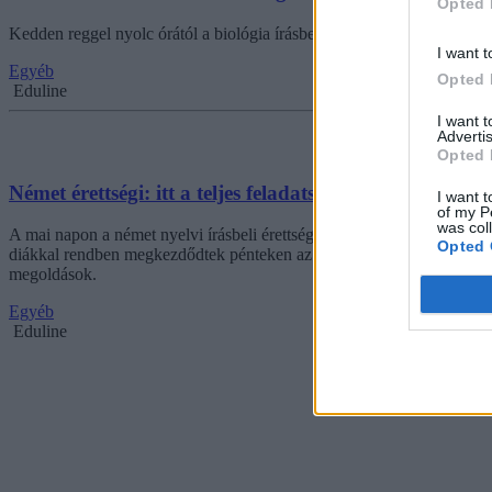
Opted 
Kedden reggel nyolc órától a biológia írásbelivel folytatódik a tavaszi
I want t
Egyéb
Opted 
Eduline
I want 
Advertis
Opted 
Német érettségi: itt a teljes feladatsor
I want t
of my P
was col
A mai napon a német nyelvi írásbeli érettségiket kelllett a diákokna
Opted 
diákkal rendben megkezdődtek pénteken az előre tervezett időpontban.
megoldások.
Egyéb
Eduline