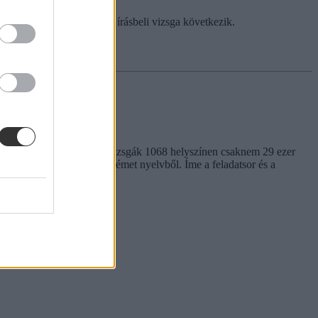
zintű emberismeret és etika írásbeli vizsga következik.
i írásbeli érettségiket, a vizsgák 1068 helyszínen csaknem 29 ezer
 2.034-en érettségiztek német nyelvből. Íme a feladatsor és a