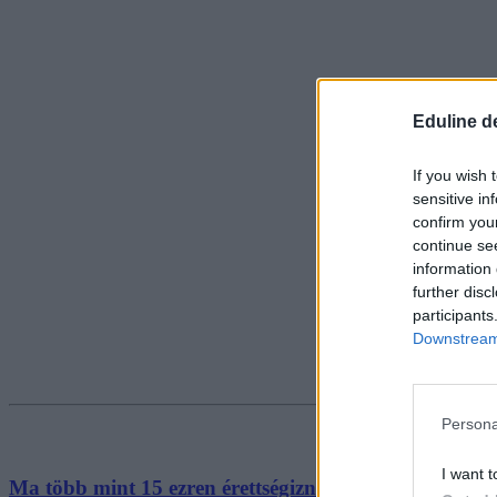
Eduline d
If you wish 
sensitive in
confirm you
continue se
information 
further disc
participants
Downstream 
Persona
I want t
Ma több mint 15 ezren érettségiznek biológiából