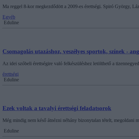
Ma reggel 8-kor megkezdődött a 2009-es érettségi. Spiró György, Lázá
Egyéb
Eduline
Csomagolás utazáshoz, veszélyes sportok, színek - angol
Az idei szóbeli érettségire való felkészüléshez letölthető a tizennegyedik
érettségi
Eduline
Ezek voltak a tavalyi érettségi feladatsorok
Még mindig nem késő átnézni néhány bizonytalan tételt, megoldani még
Eduline