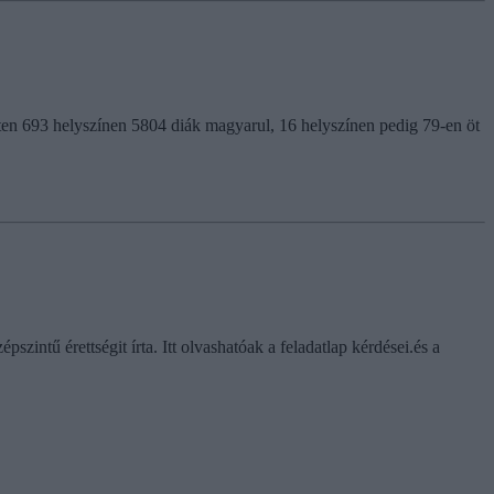
pszinten 693 helyszínen 5804 diák magyarul, 16 helyszínen pedig 79-en öt
zintű érettségit írta. Itt olvashatóak a feladatlap kérdései.és a