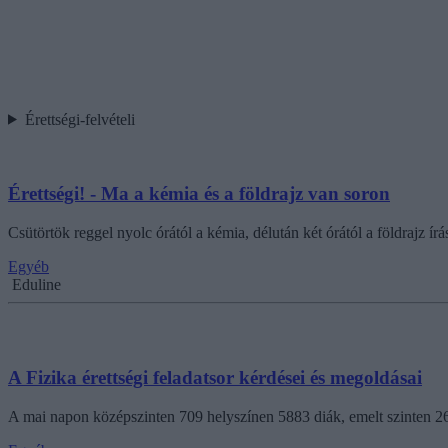
Érettségi-felvételi
Érettségi! - Ma a kémia és a földrajz van soron
Csütörtök reggel nyolc órától a kémia, délután két órától a földrajz írás
Egyéb
Eduline
A Fizika érettségi feladatsor kérdései és megoldásai
A mai napon középszinten 709 helyszínen 5883 diák, emelt szinten 26 h