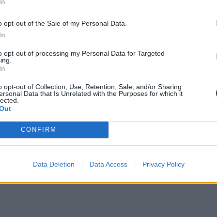
In
 érettségi. Délután két órától az emelt szintű társadalomismeret, emelt s
o opt-out of the Sale of my Personal Data.
In
to opt-out of processing my Personal Data for Targeted
ing.
In
o opt-out of Collection, Use, Retention, Sale, and/or Sharing
ersonal Data that Is Unrelated with the Purposes for which it
lected.
k megoldaniuk. Nem zavarta meg a LIGA országos sztrájkja a német nyelv
Out
 Középszinten 1.019 helyszínen 26.925-en, emelt szinten 49 helyszínen
CONFIRM
Data Deletion
Data Access
Privacy Policy