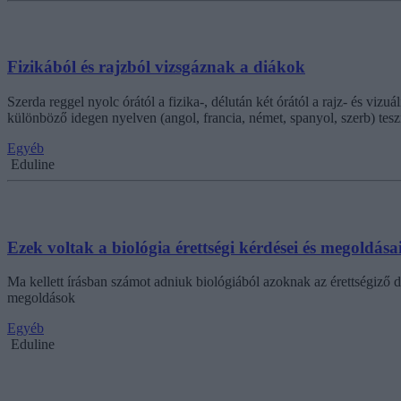
Fizikából és rajzból vizsgáznak a diákok
Szerda reggel nyolc órától a fizika-, délután két órától a rajz- és viz
különböző idegen nyelven (angol, francia, német, spanyol, szerb) tesz
Egyéb
Eduline
Ezek voltak a biológia érettségi kérdései és megoldása
Ma kellett írásban számot adniuk biológiából azoknak az érettségiző di
megoldások
Egyéb
Eduline