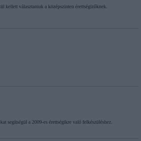
l kellett választaniuk a középszinten érettségizőknek.
t segítségül a 2009-es érettségikre való felkészüléshez.