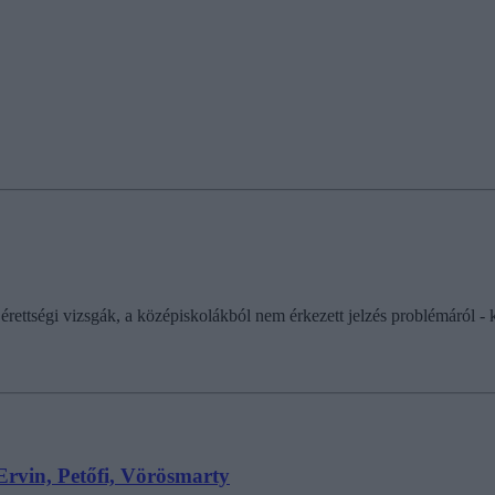
ettségi vizsgák, a középiskolákból nem érkezett jelzés problémáról - k
 Ervin, Petőfi, Vörösmarty