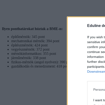
Eduline d
Ilyen ponthatárokat húztak a BME-n:
építőmérnök: 345 pont
If you wish 
mechatronikai mérnök: 394 pont
sensitive in
építészmérnök: 424 pont
confirm you
vegyészmérnök: 372 pont
continue se
mérnökinformatikus: 355 pont
information 
járműmérnök: 338 pont
further disc
fizikus-mérnök (angol nyelven): 390 pont
gazdálkodás és menedzsment: 418 pont
participants
Downstream 
Persona
I want t