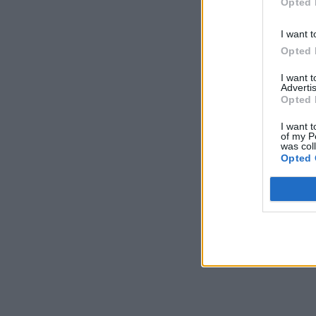
Opted 
I want t
Opted 
I want 
Advertis
Opted 
I want t
of my P
was col
Opted 