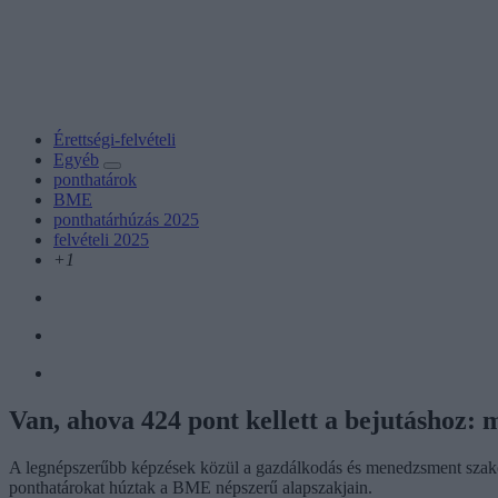
Érettségi-felvételi
Egyéb
ponthatárok
BME
ponthatárhúzás 2025
felvételi 2025
+1
Van, ahova 424 pont kellett a bejutáshoz:
A legnépszerűbb képzések közül a gazdálkodás és menedzsment szakon 
ponthatárokat húztak a BME népszerű alapszakjain.