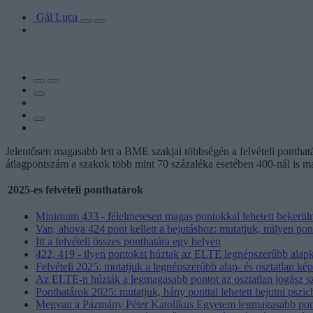
Gál Luca
Jelentősen magasabb lett a BME szakjai többségén a felvételi pontha
átlagpontszám a szakok több mint 70 százaléka esetében 400-nál is mag
2025-es felvételi ponthatárok
Minimum 433 - félelmetesen magas pontokkal lehetett bekerüln
Van, ahova 424 pont kellett a bejutáshoz: mutatjuk, milyen p
Itt a felvételi összes ponthatára egy helyen
422, 419 - ilyen pontokat húztak az ELTE legnépszerűbb alap
Felvételi 2025: mutatjuk a legnépszerűbb alap- és osztatlan kép
Az ELTE-n húzták a legmagasabb pontot az osztatlan jogász s
Ponthatárok 2025: mutatjuk, hány ponttal lehetett bejutni pszic
Megvan a Pázmány Péter Katolikus Egyetem legmagasabb pon