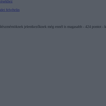
pzésekhez
dei felvételin
ítészmérnöknek jelentkezőknek még ennél is magasabb - 424 pontot - k