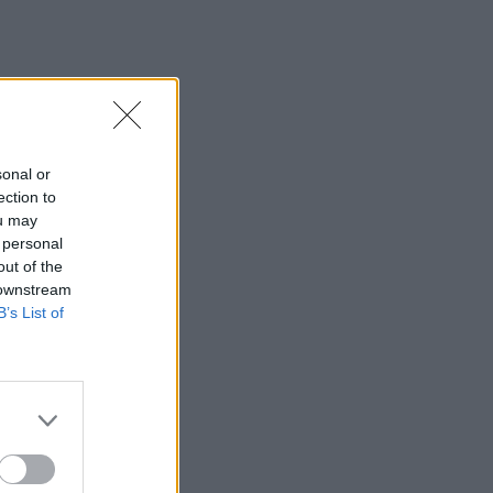
sonal or
ection to
ou may
 personal
out of the
 downstream
B’s List of