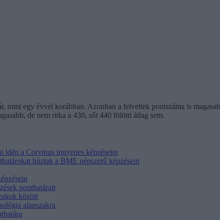
tár, mint egy évvel korábban. Azonban a felvettek pontszáma is magas
asabb, de nem ritka a 430, sőt 440 fölötti átlag sem.
i idén a Corvinus ingyenes képzéseire
onthatárokat húztak a BME népszerű képzésein
képzésein
zések ponthatárait
zakok között
hológia alapszakra
thatára