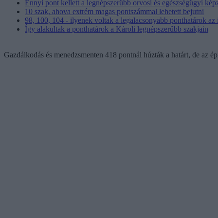
Ennyi pont kellett a legnépszerűbb orvosi és egészségügyi ké
10 szak, ahova extrém magas pontszámmal lehetett bejutni
98, 100, 104 - ilyenek voltak a legalacsonyabb ponthatárok az i
Így alakultak a ponthatárok a Károli legnépszerűbb szakjain
Gazdálkodás és menedzsmenten 418 pontnál húzták a határt, de az ép