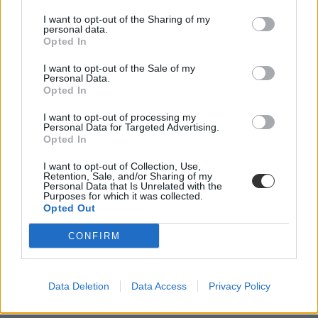
hírekről, megtudhatjátok, milyen feladatokat kell megoldaniuk a
középszinten vizsgázóknak, de az emelt szintű írásbelikről is
I want to opt-out of the Sharing of my
nálunk téjékozódhattok elsőként.
personal data.
Opted In
És ami a legfontosabb: az írásbeli után nálunk nézhetitek át először
a szaktanárok által kidolgozott, nem hivatalos megoldásokat.
I want to opt-out of the Sale of my
Personal Data.
Délutánonként pedig arról olvashattok, hogy mit gondolnak a
Opted In
tanárok és a vizsgázók a feladatsorokról, és persze ti is leírhatjátok
véleményeteket kommentben, sőt a szaktanároktól is kérdezhettek.
I want to opt-out of processing my
Personal Data for Targeted Advertising.
Ha elsőként szeretnétek megkapni a megoldásokat,
lájkoljátok
Opted In
Facebook-oldalunkat
,
itt pedig feliratkozhattok hírlevelünkre
. A
2024-es érettségiről
itt találjátok legfrissebb cikkeinket.
I want to opt-out of Collection, Use,
Retention, Sale, and/or Sharing of my
Personal Data that Is Unrelated with the
Purposes for which it was collected.
Opted Out
CONFIRM
Data Deletion
Data Access
Privacy Policy