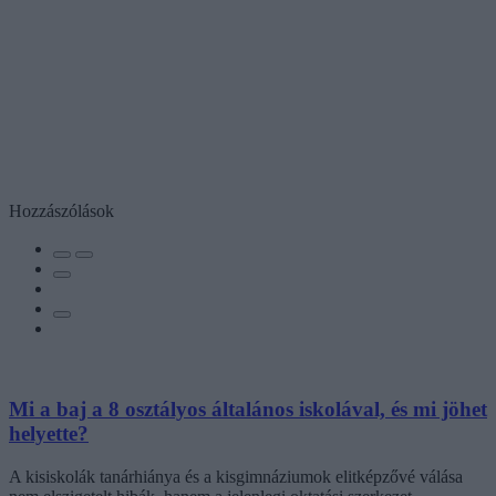
Hozzászólások
Mi a baj a 8 osztályos általános iskolával, és mi jöhet
helyette?
A kisiskolák tanárhiánya és a kisgimnáziumok elitképzővé válása