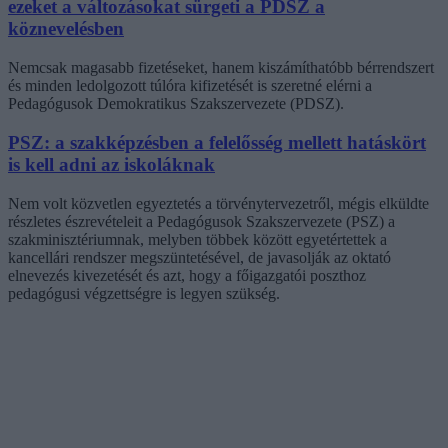
ezeket a változásokat sürgeti a PDSZ a
köznevelésben
Nemcsak magasabb fizetéseket, hanem kiszámíthatóbb bérrendszert
és minden ledolgozott túlóra kifizetését is szeretné elérni a
Pedagógusok Demokratikus Szakszervezete (PDSZ).
PSZ: a szakképzésben a felelősség mellett hatáskört
is kell adni az iskoláknak
Nem volt közvetlen egyeztetés a törvénytervezetről, mégis elküldte
részletes észrevételeit a Pedagógusok Szakszervezete (PSZ) a
szakminisztériumnak, melyben többek között egyetértettek a
kancellári rendszer megszüntetésével, de javasolják az oktató
elnevezés kivezetését és azt, hogy a főigazgatói poszthoz
pedagógusi végzettségre is legyen szükség.