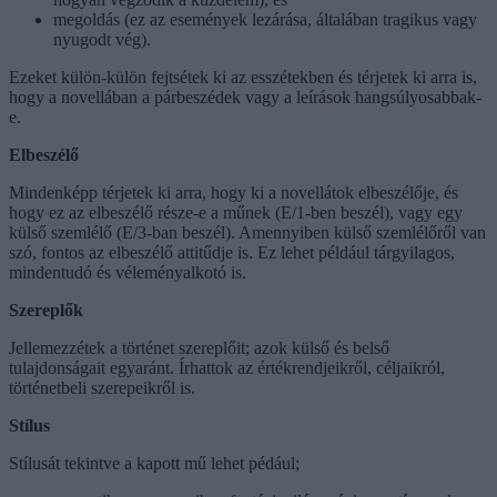
megoldás (ez az események lezárása, általában tragikus vagy
nyugodt vég).
Ezeket külön-külön fejtsétek ki az esszétekben és térjetek ki arra is,
hogy a novellában a párbeszédek vagy a leírások hangsúlyosabbak-
e.
Elbeszélő
Mindenképp térjetek ki arra, hogy ki a novellátok elbeszélője, és
hogy ez az elbeszélő része-e a műnek (E/1-ben beszél), vagy egy
külső szemlélő (E/3-ban beszél). Amennyiben külső szemlélőről van
szó, fontos az elbeszélő attitűdje is. Ez lehet például tárgyilagos,
mindentudó és véleményalkotó is.
Szereplők
Jellemezzétek a történet szereplőit; azok külső és belső
tulajdonságait egyaránt. Írhattok az értékrendjeikről, céljaikról,
történetbeli szerepeikről is.
Stílus
Stílusát tekintve a kapott mű lehet pédául;