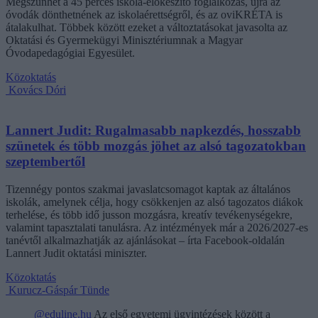
Megszűnhet a 45 perces iskola-előkészítő foglalkozás, újra az
óvodák dönthetnének az iskolaérettségről, és az oviKRÉTA is
átalakulhat. Többek között ezeket a változtatásokat javasolta az
Oktatási és Gyermekügyi Minisztériumnak a Magyar
Óvodapedagógiai Egyesület.
Közoktatás
Kovács Dóri
Lannert Judit: Rugalmasabb napkezdés, hosszabb
szünetek és több mozgás jöhet az alsó tagozatokban
szeptembertől
Tizennégy pontos szakmai javaslatcsomagot kaptak az általános
iskolák, amelynek célja, hogy csökkenjen az alsó tagozatos diákok
terhelése, és több idő jusson mozgásra, kreatív tevékenységekre,
valamint tapasztalati tanulásra. Az intézmények már a 2026/2027-es
tanévtől alkalmazhatják az ajánlásokat – írta Facebook-oldalán
Lannert Judit oktatási miniszter.
Közoktatás
Kurucz-Gáspár Tünde
@eduline.hu
Az első egyetemi ügyintézések között a