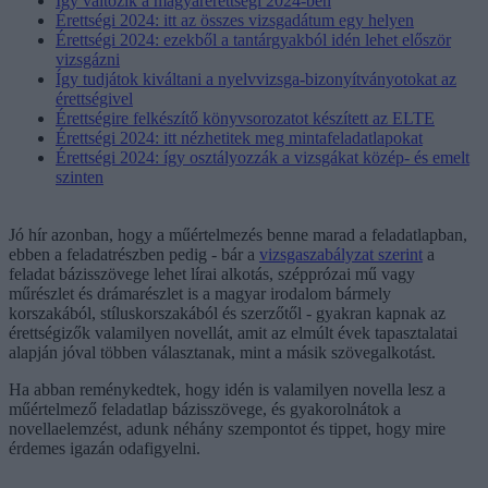
Így változik a magyarérettségi 2024-ben
Érettségi 2024: itt az összes vizsgadátum egy helyen
Érettségi 2024: ezekből a tantárgyakból idén lehet először
vizsgázni
Így tudjátok kiváltani a nyelvvizsga-bizonyítványotokat az
érettségivel
Érettségire felkészítő könyvsorozatot készített az ELTE
Érettségi 2024: itt nézhetitek meg mintafeladatlapokat
Érettségi 2024: így osztályozzák a vizsgákat közép- és emelt
szinten
Jó hír azonban, hogy a műértelmezés benne marad a feladatlapban,
ebben a feladatrészben pedig - bár a
vizsgaszabályzat szerint
a
feladat bázisszövege lehet lírai alkotás, szépprózai mű vagy
műrészlet és drámarészlet is a magyar irodalom bármely
korszakából, stíluskorszakából és szerzőtől - gyakran kapnak az
érettségizők valamilyen novellát, amit az elmúlt évek tapasztalatai
alapján jóval többen választanak, mint a másik szövegalkotást.
Ha abban reménykedtek, hogy idén is valamilyen novella lesz a
műértelmező feladatlap bázisszövege, és gyakorolnátok a
novellaelemzést, adunk néhány szempontot és tippet, hogy mire
érdemes igazán odafigyelni.