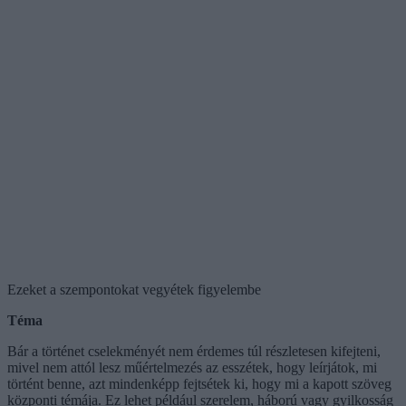
Ezeket a szempontokat vegyétek figyelembe
Téma
Bár a történet cselekményét nem érdemes túl részletesen kifejteni,
mivel nem attól lesz műértelmezés az esszétek, hogy leírjátok, mi
történt benne, azt mindenképp fejtsétek ki, hogy mi a kapott szöveg
központi témája. Ez lehet például szerelem, háború vagy gyilkosság