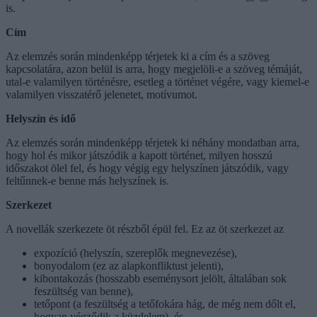
is.
Cím
Az elemzés során mindenképp térjetek ki a cím és a szöveg
kapcsolatára, azon belül is arra, hogy megjelöli-e a szöveg témáját,
utal-e valamilyen történésre, esetleg a történet végére, vagy kiemel-e
valamilyen visszatérő jelenetet, motívumot.
Helyszín és idő
Az elemzés során mindenképp térjetek ki néhány mondatban arra,
hogy hol és mikor játszódik a kapott történet, milyen hosszú
időszakot ölel fel, és hogy végig egy helyszínen játszódik, vagy
feltűnnek-e benne más helyszínek is.
Szerkezet
A novellák szerkezete öt részből épül fel. Ez az öt szerkezet az
expozíció (helyszín, szereplők megnevezése),
bonyodalom (ez az alapkonfliktust jelenti),
kibontakozás (hosszabb eseménysort jelölt, általában sok
feszültség van benne),
tetőpont (a feszültség a tetőfokára hág, de még nem dőlt el,
hogyan végződik a küzdelem), és