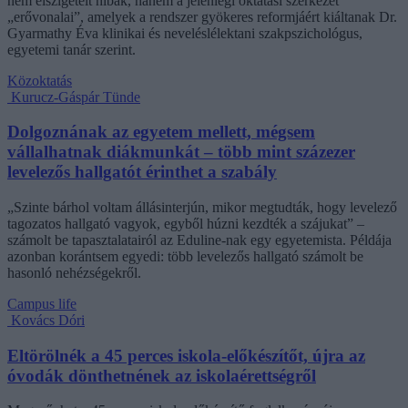
nem elszigetelt hibák, hanem a jelenlegi oktatási szerkezet
„erővonalai”, amelyek a rendszer gyökeres reformjáért kiáltanak Dr.
Gyarmathy Éva klinikai és neveléslélektani szakpszichológus,
egyetemi tanár szerint.
Közoktatás
Kurucz-Gáspár Tünde
Dolgoznának az egyetem mellett, mégsem
vállalhatnak diákmunkát – több mint százezer
levelezős hallgatót érinthet a szabály
„Szinte bárhol voltam állásinterjún, mikor megtudták, hogy levelező
tagozatos hallgató vagyok, egyből húzni kezdték a szájukat” –
számolt be tapasztalatairól az Eduline-nak egy egyetemista. Példája
azonban korántsem egyedi: több levelezős hallgató számolt be
hasonló nehézségekről.
Campus life
Kovács Dóri
Eltörölnék a 45 perces iskola-előkészítőt, újra az
óvodák dönthetnének az iskolaérettségről