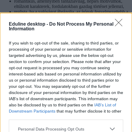
romantikus, amennyiben fantáziavilág, népies motívumok,
eltúlzott karakterek, fordulatokban gazdag történet jellemzi,
realista, ha a valóságot ábrázolja, az írónak fegyelmezettebb a
stílusa és bonyolult lélekábrázolás jellemzi, illetve
naturalista, ami a realizmus erősebb formája, és
Eduline desktop -
Do Not Process My Personal
groteszk is, ha ötvözi a tragikust a komikussal, szélsőségesen
Information
összeillő elemeket társít.
Igyekezzetek megállapítani tehát a kapott mű stílusát, és írjatok
If you wish to opt-out of the sale, sharing to third parties, or
néhány gondolatot arról, hogy milyen elemekből következtettetek
processing of your personal or sensitive information for
arra.
targeted advertising by us, please use the below opt-out
section to confirm your selection. Please note that after your
Befejezés
opt-out request is processed you may continue seeing
Ha mindezzel megvagytok, zárjátok le az elemzéseteket. A
interest-based ads based on personal information utilized by
lezárásban írhattok akár saját véleményről is, reflektálva arra, hogy
us or personal information disclosed to third parties prior to
miért aktuális a novella témája a mai világra vagy társadalomra,
your opt-out. You may separately opt-out of the further
vagy hogy milyen szerepe, öröksége van a szerzőjének.
disclosure of your personal information by third parties on the
IAB’s list of downstream participants. This information may
Érettségizzetek velünk!
also be disclosed by us to third parties on the
IAB’s List of
Downstream Participants
that may further disclose it to other
Mint minden évben, az Eduline-on idén is megtaláljátok a
legfrissebb infókat az érettségiről.
third parties.
A vizsgák napján reggeltől estig beszámolunk a legfontosabb
Personal Data Processing Opt Outs