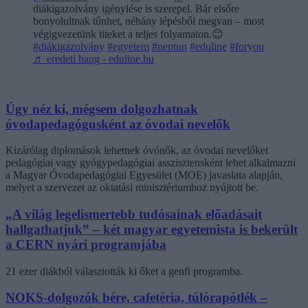
diákigazolvány igénylése is szerepel. Bár elsőre
bonyolultnak tűnhet, néhány lépésből megvan – most
végigvezetünk titeket a teljes folyamaton.😉
#diákigazolvány
#egyetem
#neptun
#eduline
#foryou
♬ eredeti hang - eduline.hu
Úgy néz ki, mégsem dolgozhatnak
óvodapedagógusként az óvodai nevelők
Kizárólag diplomások lehetnek óvónők, az óvodai nevelőket
pedagógiai vagy gyógypedagógiai asszisztensként lehet alkalmazni
a Magyar Óvodapedagógiai Egyesület (MOE) javaslata alapján,
melyet a szervezet az oktatási minisztériumhoz nyújtott be.
„A világ legelismertebb tudósainak előadásait
hallgathatjuk” – két magyar egyetemista is bekerült
a CERN nyári programjába
21 ezer diákból választották ki őket a genfi programba.
NOKS-dolgozók bére, cafetéria, túlórapótlék –