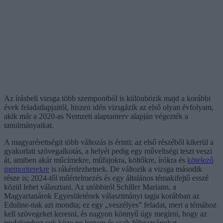
Az írásbeli vizsga több szempontból is különbözik majd a korábbi
évek feladatlapjaitól, hiszen idén vizsgázik az első olyan évfolyam,
akik már a 2020-as Nemzeti alaptanterv alapján végezték a
tanulmányaikat.
A magyarérettségit több változás is érinti: az első részéből kikerül a
gyakorlati szövegalkotás, a helyét pedig egy műveltségi teszt veszi
át, amiben akár műcímekre, műfajokra, költőkre, írókra és
kötelező
memoriterekre
is rákérdezhetnek. De változik a vizsga második
része is; 2024-től műértelmezés és egy általános témakifejtő esszé
közül lehet választani. Az utóbbiról Schiller Mariann, a
Magyartanárok Egyesületének választmányi tagja korábban az
Eduline-nak azt mondta; ez egy „veszélyes” feladat, mert a témához
kell szövegeket keresni, és nagyon könnyű úgy megírni, hogy az
irodalomhoz sok köze ne legyen és csak féligazságokat