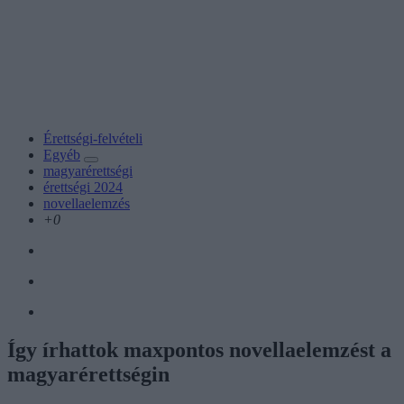
Érettségi-felvételi
Egyéb
magyarérettségi
érettségi 2024
novellaelemzés
+0
Így írhattok maxpontos novellaelemzést a
magyarérettségin