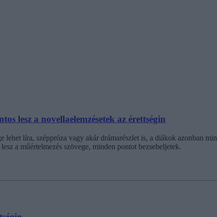
os lesz a novellaelemzésetek az érettségin
e lehet líra, széppróza vagy akár drámarészlet is, a diákok azonban m
 lesz a műértelmezés szövege, minden pontot bezsebeljetek.
tségin