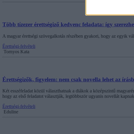
Több tízezer érettségiző kedvenc feladata: így szerez
A magyar érettségi szövegalkotás részében gyakori, hogy az egyik vál
Érettségi-felvételi
Tornyos Kata
Érettségizők, figyelem: nem csak novella lehet az írásb
Két esszéfeladat közül választhatnak a diákok a középszintű magyarér
hogy az első feladatot választják, legtöbbször ugyanis novellát kapn
Érettségi-felvételi
Eduline