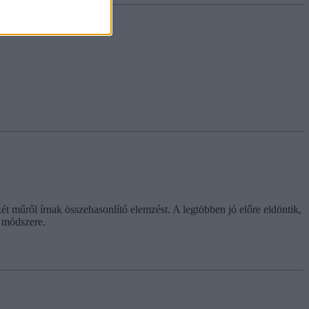
 műről írnak összehasonlító elemzést. A legtöbben jó előre eldöntik,
ó módszere.