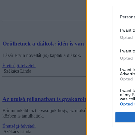
Persona
I want t
Opted 
Örülhetnek a diákok: idén is van novellaelemzés a m
I want t
Lázár Ervin novellát (is) kaptak a diákok.
Opted 
Érettségi-felvételi
I want 
Székács Linda
Advertis
Opted 
I want t
of my P
Az utolsó pillanatban is gyakorolnátok? Itt egy YouTu
was col
Opted 
Bár mi inkább azt javasoljuk hogy, az utolsó néhány napot pihenéssel
közben is tanulhattok.
Érettségi-felvételi
Székács Linda