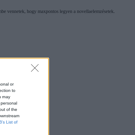
lembe vennetek, hogy maxpontos legyen a novellaelemzésetek.
sonal or
ection to
ou may
 personal
out of the
 downstream
B’s List of