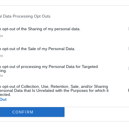
l Data Processing Opt Outs
o opt-out of the Sharing of my personal data.
In
agyarérettségi második részében
o opt-out of the Sale of my Personal Data.
In
to opt-out of processing my Personal Data for Targeted
ing.
In
o opt-out of Collection, Use, Retention, Sale, and/or Sharing
ersonal Data that Is Unrelated with the Purposes for which it
be-csatorna, amin rengeteg segítséget találtok
lected.
Out
 és kikapcsolódással töltsétek, hogy frissek legyetek a jövőheti vizsg
CONFIRM