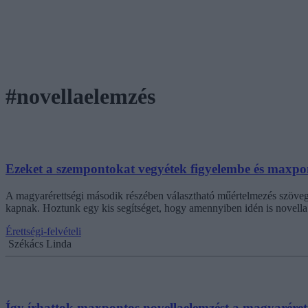
#novellaelemzés
Ezeket a szempontokat vegyétek figyelembe és maxpont
A magyarérettségi második részében választható műértelmezés szöveg
kapnak. Hoztunk egy kis segítséget, hogy amennyiben idén is novella
Érettségi-felvételi
Székács Linda
Így írhattok maxpontos novellaelemzést a magyaréret