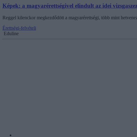
Képek: a magyarérettségivel elindult az idei vizsgasze
Reggel kilenckor megkezdődött a magyarérettségi, több mint hetvenez
Érettségi-felvételi
Eduline