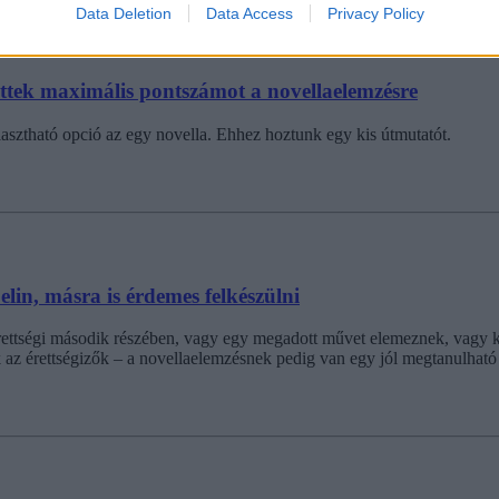
Data Deletion
Data Access
Privacy Policy
hettek maximális pontszámot a novellaelemzésre
asztható opció az egy novella. Ehhez hoztunk egy kis útmutatót.
elin, másra is érdemes felkészülni
ettségi második részében, vagy egy megadott művet elemeznek, vagy két
ak az érettségizők – a novellaelemzésnek pedig van egy jól megtanulhat