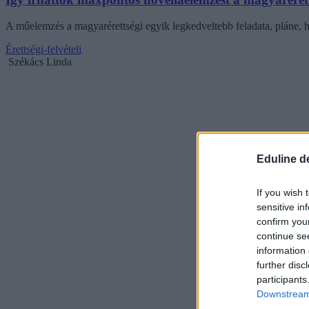
A műelemzés a magyarérettségi egyik legkedveltebb feladata, pláne, 
Érettségi-felvételi
Székács Linda
Eduline d
If you wish 
sensitive in
confirm you
continue se
information 
further disc
participants
Downstream 