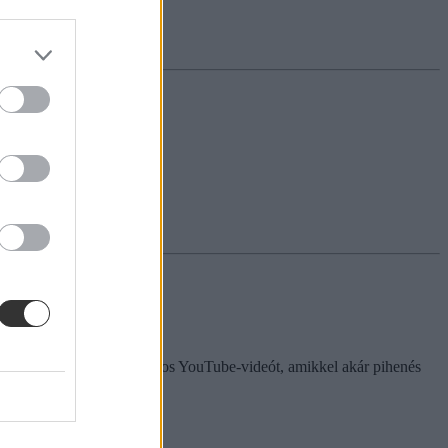
ákra, mutatunk néhány hasznos YouTube-videót, amikkel akár pihenés