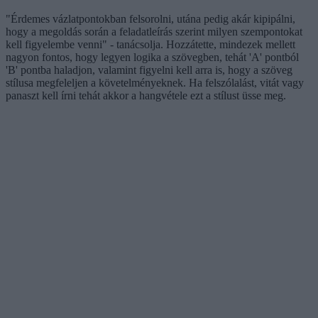
"Érdemes vázlatpontokban felsorolni, utána pedig akár kipipálni,
hogy a megoldás során a feladatleírás szerint milyen szempontokat
kell figyelembe venni" - tanácsolja. Hozzátette, mindezek mellett
nagyon fontos, hogy legyen logika a szövegben, tehát 'A' pontból
'B' pontba haladjon, valamint figyelni kell arra is, hogy a szöveg
stílusa megfeleljen a követelményeknek. Ha felszólalást, vitát vagy
panaszt kell írni tehát akkor a hangvétele ezt a stílust üsse meg.