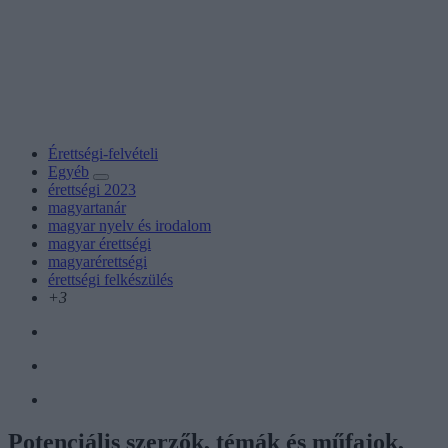
Érettségi-felvételi
Egyéb
érettségi 2023
magyartanár
magyar nyelv és irodalom
magyar érettségi
magyarérettségi
érettségi felkészülés
+3
Potenciális szerzők, témák és műfajok,