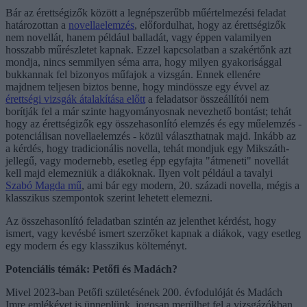
Bár az érettségizők között a legnépszerűbb műértelmezési feladat
határozottan a
novellaelemzés
, előfordulhat, hogy az érettségizők
nem novellát, hanem például balladát, vagy éppen valamilyen
hosszabb műrészletet kapnak. Ezzel kapcsolatban a szakértőnk azt
mondja, nincs semmilyen séma arra, hogy milyen gyakorisággal
bukkannak fel bizonyos műfajok a vizsgán. Ennek ellenére
majdnem teljesen biztos benne, hogy mindössze egy évvel az
érettségi vizsgák átalakítása előtt
a feladatsor összeállítói nem
borítják fel a már szinte hagyományosnak nevezhető bontást; tehát
hogy az érettségizők egy összehasonlító elemzés és egy műelemzés -
potenciálisan novellaelemzés - közül választhatnak majd. Inkább az
a kérdés, hogy tradicionális novella, tehát mondjuk egy Mikszáth-
jellegű, vagy modernebb, esetleg épp egyfajta "átmeneti" novellát
kell majd elemezniük a diákoknak. Ilyen volt például a tavalyi
Szabó Magda mű
, ami bár egy modern, 20. századi novella, mégis a
klasszikus szempontok szerint lehetett elemezni.
Az összehasonlító feladatban szintén az jelenthet kérdést, hogy
ismert, vagy kevésbé ismert szerzőket kapnak a diákok, vagy esetleg
egy modern és egy klasszikus költeményt.
Potenciális témák: Petőfi és Madách?
Mivel 2023-ban Petőfi születésének 200. évfodulóját és Madách
Imre emlékévet is ünneplünk, jogosan merülhet fel a vizsgázókban