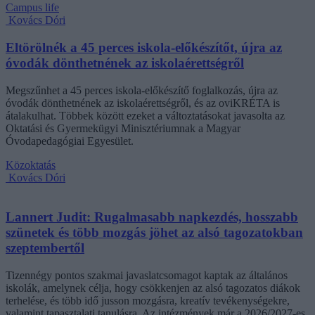
Campus life
Kovács Dóri
Eltörölnék a 45 perces iskola-előkészítőt, újra az
óvodák dönthetnének az iskolaérettségről
Megszűnhet a 45 perces iskola-előkészítő foglalkozás, újra az
óvodák dönthetnének az iskolaérettségről, és az oviKRÉTA is
átalakulhat. Többek között ezeket a változtatásokat javasolta az
Oktatási és Gyermekügyi Minisztériumnak a Magyar
Óvodapedagógiai Egyesület.
Közoktatás
Kovács Dóri
Lannert Judit: Rugalmasabb napkezdés, hosszabb
szünetek és több mozgás jöhet az alsó tagozatokban
szeptembertől
Tizennégy pontos szakmai javaslatcsomagot kaptak az általános
iskolák, amelynek célja, hogy csökkenjen az alsó tagozatos diákok
terhelése, és több idő jusson mozgásra, kreatív tevékenységekre,
valamint tapasztalati tanulásra. Az intézmények már a 2026/2027-es