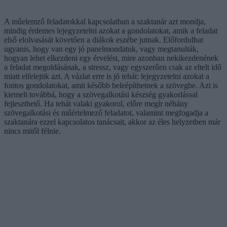
A műelemző feladatokkal kapcsolatban a szaktanár azt mondja,
mindig érdemes lejegyzetelni azokat a gondolatokat, amik a feladat
első elolvasását követően a diákok eszébe jutnak. Előfordulhat
ugyanis, hogy van egy jó panelmondatuk, vagy megtanulták,
hogyan lehet elkezdeni egy érvelést, mire azonban nekikezdenének
a feladat megoldásának, a stressz, vagy egyszerűen csak az eltelt idő
miatt elfelejtik azt. A vázlat erre is jó tehát: lejegyzetelni azokat a
fontos gondolatokat, amit később beleépíthetnek a szövegbe. Azt is
kiemeli továbbá, hogy a szövegalkotási készség gyakorlással
fejleszthető. Ha tehát valaki gyakorol, előre megír néhány
szövegalkotási és műértelmező feladatot, valamint megfogadja a
szaktanára ezzel kapcsolatos tanácsait, akkor az éles helyzetben már
nincs mitől félnie.