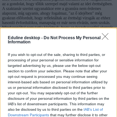
az a gondolat, hogy tőlük szerepel majd valami az idei érettségiben.
A szaktanár szerint ugyanakkor erre a gyanúra nem érdemes
alapozni, míg ugyanis, ahogy fogalmaz, "az ő idejében" még
gyakran előfordult, hogy reflektáltak az érettségi vizsgák az ehhez
hasonló évfordulókra, manapság ez már nem elvárás, nem szokás.
Mindazonáltal nem tartja kizártnak, hogy az összehasonlító elemzés
során a kettő közül az egyik Petőfi legyen, mivel hiába klasszikus
szerző, "nagyon jól össze lehet hasonlítani a modern
Eduline desktop -
Do Not Process My Personal
költeményekkel".
Information
Arra viszont nem számít, hogy a szövegértés az 1848-as
If you wish to opt-out of the sale, sharing to third parties, or
forradalmárról szóljon, mert néhány évvel ezelőtt ebben a feladatban
már volt már egy róla szóló szöveg. Valószínűbb ebben a
processing of your personal or sensitive information for
feladatrészben Madách Imre feltűnése, a műelemzésbe ugyanis
targeted advertising by us, please use the below opt-out
"nem lenne fair" beleemelni egy részletet Az ember tragédiája című
section to confirm your selection. Please note that after your
drámájából, hiába adottak a feltételek akár egy ilyen feladathoz.
opt-out request is processed you may continue seeing
Szerinte sokkal valószínűbb, hogy a Madách a szövegértelmezésben
interest-based ads based on personal information utilized by
tűnjön fel, egy esetleges ismeretterjesztő szöveg részeként.
us or personal information disclosed to third parties prior to
your opt-out. You may separately opt-out of the further
disclosure of your personal information by third parties on the
IAB’s list of downstream participants. This information may
also be disclosed by us to third parties on the
IAB’s List of
Downstream Participants
that may further disclose it to other