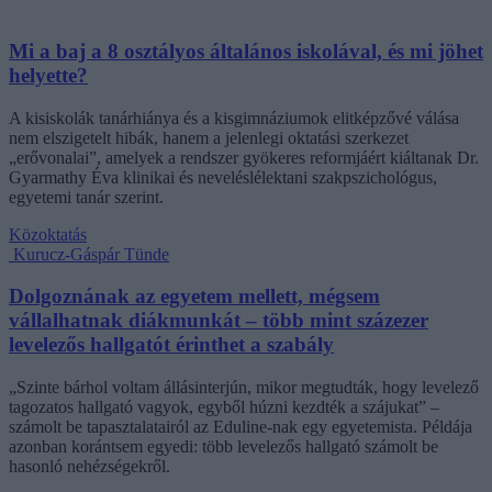
Mi a baj a 8 osztályos általános iskolával, és mi jöhet
helyette?
A kisiskolák tanárhiánya és a kisgimnáziumok elitképzővé válása
nem elszigetelt hibák, hanem a jelenlegi oktatási szerkezet
„erővonalai”, amelyek a rendszer gyökeres reformjáért kiáltanak Dr.
Gyarmathy Éva klinikai és neveléslélektani szakpszichológus,
egyetemi tanár szerint.
Közoktatás
Kurucz-Gáspár Tünde
Dolgoznának az egyetem mellett, mégsem
vállalhatnak diákmunkát – több mint százezer
levelezős hallgatót érinthet a szabály
„Szinte bárhol voltam állásinterjún, mikor megtudták, hogy levelező
tagozatos hallgató vagyok, egyből húzni kezdték a szájukat” –
számolt be tapasztalatairól az Eduline-nak egy egyetemista. Példája
azonban korántsem egyedi: több levelezős hallgató számolt be
hasonló nehézségekről.