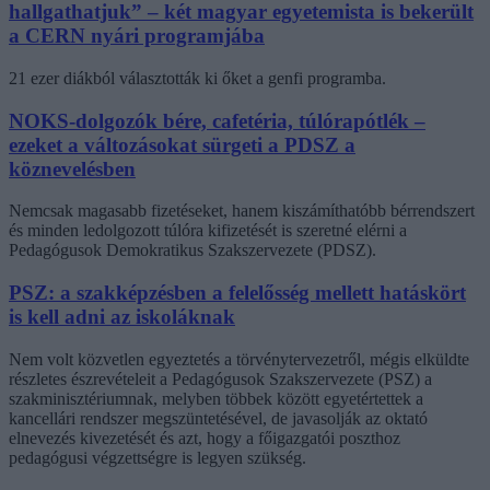
hallgathatjuk” – két magyar egyetemista is bekerült
a CERN nyári programjába
21 ezer diákból választották ki őket a genfi programba.
NOKS-dolgozók bére, cafetéria, túlórapótlék –
ezeket a változásokat sürgeti a PDSZ a
köznevelésben
Nemcsak magasabb fizetéseket, hanem kiszámíthatóbb bérrendszert
és minden ledolgozott túlóra kifizetését is szeretné elérni a
Pedagógusok Demokratikus Szakszervezete (PDSZ).
PSZ: a szakképzésben a felelősség mellett hatáskört
is kell adni az iskoláknak
Nem volt közvetlen egyeztetés a törvénytervezetről, mégis elküldte
részletes észrevételeit a Pedagógusok Szakszervezete (PSZ) a
szakminisztériumnak, melyben többek között egyetértettek a
kancellári rendszer megszüntetésével, de javasolják az oktató
elnevezés kivezetését és azt, hogy a főigazgatói poszthoz
pedagógusi végzettségre is legyen szükség.