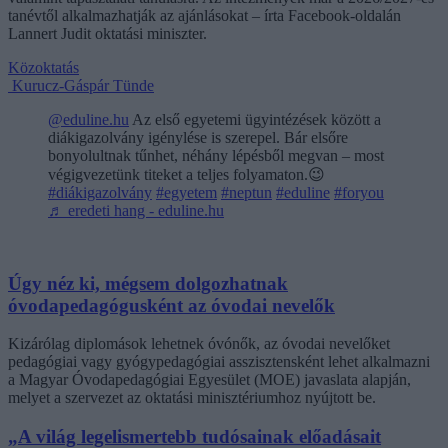
tanévtől alkalmazhatják az ajánlásokat – írta Facebook-oldalán
Lannert Judit oktatási miniszter.
Közoktatás
Kurucz-Gáspár Tünde
@eduline.hu
Az első egyetemi ügyintézések között a
diákigazolvány igénylése is szerepel. Bár elsőre
bonyolultnak tűnhet, néhány lépésből megvan – most
végigvezetünk titeket a teljes folyamaton.😉
#diákigazolvány
#egyetem
#neptun
#eduline
#foryou
♬ eredeti hang - eduline.hu
Úgy néz ki, mégsem dolgozhatnak
óvodapedagógusként az óvodai nevelők
Kizárólag diplomások lehetnek óvónők, az óvodai nevelőket
pedagógiai vagy gyógypedagógiai asszisztensként lehet alkalmazni
a Magyar Óvodapedagógiai Egyesület (MOE) javaslata alapján,
melyet a szervezet az oktatási minisztériumhoz nyújtott be.
„A világ legelismertebb tudósainak előadásait