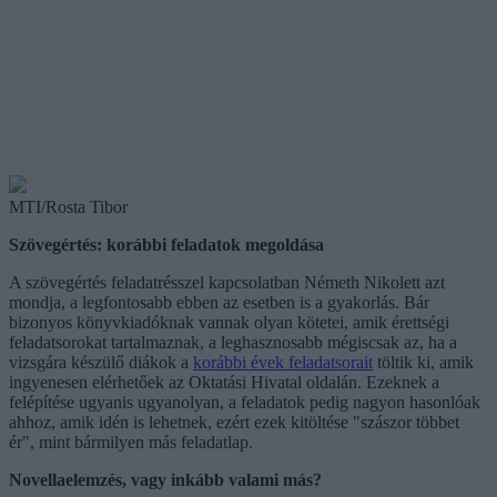
MTI/Rosta Tibor
Szövegértés: korábbi feladatok megoldása
A szövegértés feladatrésszel kapcsolatban Németh Nikolett azt
mondja, a legfontosabb ebben az esetben is a gyakorlás. Bár
bizonyos könyvkiadóknak vannak olyan kötetei, amik érettségi
feladatsorokat tartalmaznak, a leghasznosabb mégiscsak az, ha a
vizsgára készülő diákok a
korábbi évek feladatsorait
töltik ki, amik
ingyenesen elérhetőek az Oktatási Hivatal oldalán. Ezeknek a
felépítése ugyanis ugyanolyan, a feladatok pedig nagyon hasonlóak
ahhoz, amik idén is lehetnek, ezért ezek kitöltése "szászor többet
ér", mint bármilyen más feladatlap.
Novellaelemzés, vagy inkább valami más?