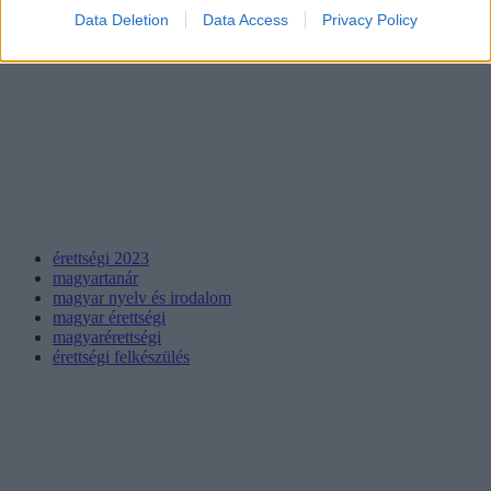
Data Deletion
Data Access
Privacy Policy
érettségi 2023
magyartanár
magyar nyelv és irodalom
magyar érettségi
magyarérettségi
érettségi felkészülés