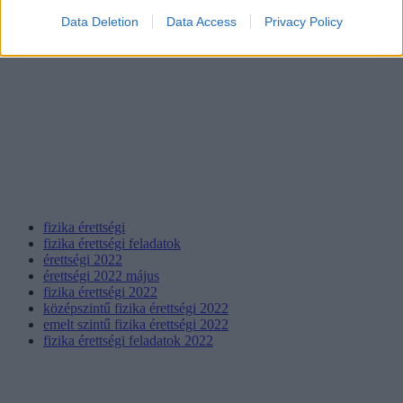
Data Deletion
Data Access
Privacy Policy
fizika érettségi
fizika érettségi feladatok
érettségi 2022
érettségi 2022 május
fizika érettségi 2022
középszintű fizika érettségi 2022
emelt szintű fizika érettségi 2022
fizika érettségi feladatok 2022