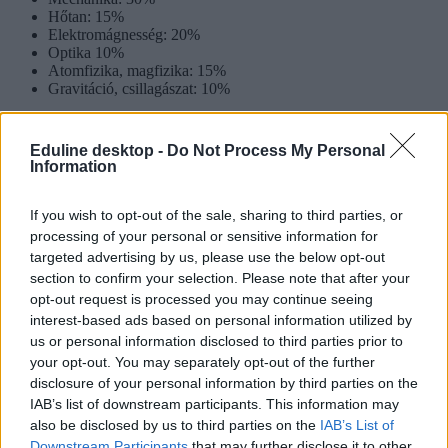
Hőtan: 15%
Elektromágnesség: 20%
Optika 10%
Atomfizika, magfizika: 15%
Gravitáció, csillagászat: 10%
„A kérdéssor 15 kérdést tartalmaz 3-4 válaszlehetőséggel, amelyek
közül pontosan egy helyes. Ezek a kérdések a
Eduline desktop -
Do Not Process My Personal
követelményrendszerben leírt törvényszerűségek, összefüggések
Information
közvetlen alkalmazását jelentik a megismert jelenségekre,
folyamatokra, illetve jelenségek, összefüggések felismerésére vagy
értelmezésére irányulnak. Ezek egyszerű számítást is igényelhetnek”
If you wish to opt-out of the sale, sharing to third parties, or
– írja az Oktatási Hivatal.
processing of your personal or sensitive information for
targeted advertising by us, please use the below opt-out
Milyen a „témakifejtés” rész?
section to confirm your selection. Please note that after your
Az érettségizőknek ebben a részben három téma közül egyet kell
opt-out request is processed you may continue seeing
választaniuk. „A vizsgázónak a választott témát az esetlegesen
interest-based ads based on personal information utilized by
megadott forrásokra támaszkodva az utasítások és irányító
us or personal information disclosed to third parties prior to
szempontok alapján, a feladat kitűzésében meghatározott
your opt-out. You may separately opt-out of the further
terjedelemben kell kifejtenie összefüggő szöveg formájában. A
disclosure of your personal information by third parties on the
kifejtés során egy-egy témakör áttekintése, a hozzá tartozó ismeretek
IAB’s list of downstream participants. This information may
rendszerezése, logikus elrendezése szükséges” – írja az Oktatási
Hivatal.
also be disclosed by us to third parties on the
IAB’s List of
Downstream Participants
that may further disclose it to other