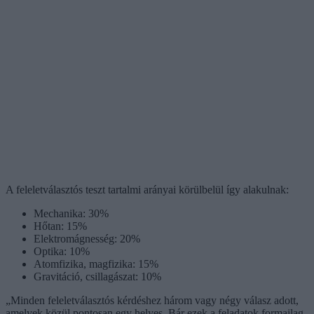
A feleletválasztós teszt tartalmi arányai körülbelül így alakulnak:
Mechanika: 30%
Hőtan: 15%
Elektromágnesség: 20%
Optika: 10%
Atomfizika, magfizika: 15%
Gravitáció, csillagászat: 10%
„Minden feleletválasztós kérdéshez három vagy négy válasz adott,
amelyek közül pontosan egy helyes. Bár ezek a feladatok formailag