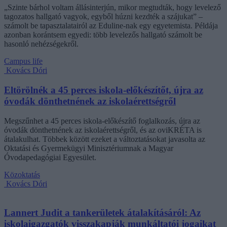
„Szinte bárhol voltam állásinterjún, mikor megtudták, hogy levelező
tagozatos hallgató vagyok, egyből húzni kezdték a szájukat” –
számolt be tapasztalatairól az Eduline-nak egy egyetemista. Példája
azonban korántsem egyedi: több levelezős hallgató számolt be
hasonló nehézségekről.
Campus life
Kovács Dóri
Eltörölnék a 45 perces iskola-előkészítőt, újra az
óvodák dönthetnének az iskolaérettségről
Megszűnhet a 45 perces iskola-előkészítő foglalkozás, újra az
óvodák dönthetnének az iskolaérettségről, és az oviKRÉTA is
átalakulhat. Többek között ezeket a változtatásokat javasolta az
Oktatási és Gyermekügyi Minisztériumnak a Magyar
Óvodapedagógiai Egyesület.
Közoktatás
Kovács Dóri
Lannert Judit a tankerületek átalakításáról: Az
iskolaigazgatók visszakapják munkáltatói jogaikat