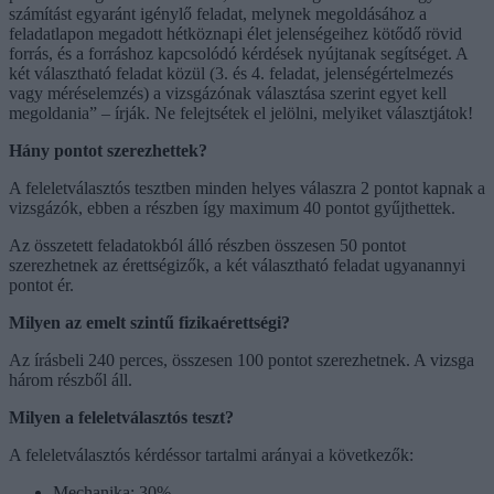
számítást egyaránt igénylő feladat, melynek megoldásához a
feladatlapon megadott hétköznapi élet jelenségeihez kötődő rövid
forrás, és a forráshoz kapcsolódó kérdések nyújtanak segítséget. A
két választható feladat közül (3. és 4. feladat, jelenségértelmezés
vagy méréselemzés) a vizsgázónak választása szerint egyet kell
megoldania” – írják. Ne felejtsétek el jelölni, melyiket választjátok!
Hány pontot szerezhettek?
A feleletválasztós tesztben minden helyes válaszra 2 pontot kapnak a
vizsgázók, ebben a részben így maximum 40 pontot gyűjthettek.
Az összetett feladatokból álló részben összesen 50 pontot
szerezhetnek az érettségizők, a két választható feladat ugyanannyi
pontot ér.
Milyen az emelt szintű fizikaérettségi?
Az írásbeli 240 perces, összesen 100 pontot szerezhetnek. A vizsga
három részből áll.
Milyen a feleletválasztós teszt?
A feleletválasztós kérdéssor tartalmi arányai a következők:
Mechanika: 30%