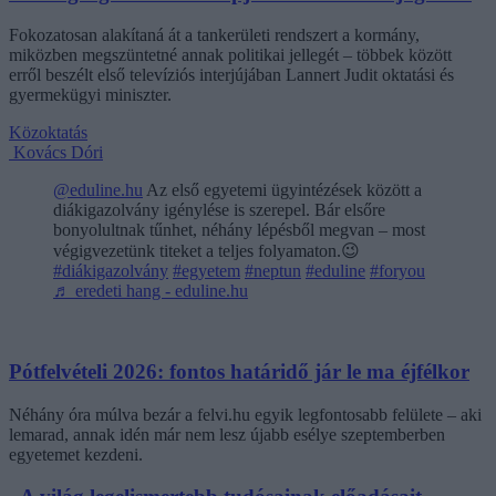
Fokozatosan alakítaná át a tankerületi rendszert a kormány,
miközben megszüntetné annak politikai jellegét – többek között
erről beszélt első televíziós interjújában Lannert Judit oktatási és
gyermekügyi miniszter.
Közoktatás
Kovács Dóri
@eduline.hu
Az első egyetemi ügyintézések között a
diákigazolvány igénylése is szerepel. Bár elsőre
bonyolultnak tűnhet, néhány lépésből megvan – most
végigvezetünk titeket a teljes folyamaton.😉
#diákigazolvány
#egyetem
#neptun
#eduline
#foryou
♬ eredeti hang - eduline.hu
Pótfelvételi 2026: fontos határidő jár le ma éjfélkor
Néhány óra múlva bezár a felvi.hu egyik legfontosabb felülete – aki
lemarad, annak idén már nem lesz újabb esélye szeptemberben
egyetemet kezdeni.