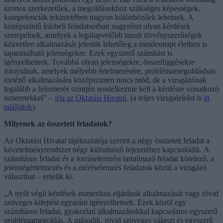
azonos szerkezetűek, a megoldásukhoz szükséges képességek,
kompetenciák tekintetében nagyon különbözőek lehetnek. A
középszintű írásbeli feladatsorban nagyrészt olyan kérdések
szerepelnek, amelyek a legalapvetőbb tanult törvényszerűségek
közvetlen alkalmazását jelentik lehetőleg a mindennapi életben is
tapasztalható jelenségekre. Ezek egyszerű számítást is
igényelhetnek. Továbbá olyan jelenségekre, összefüggésekre
irányulnak, amelyek mélyebb értelmezésére, problémamegoldásban
történő alkalmazására középszinten nincs mód, de a vizsgázónak
legalább a felismerés szintjén rendelkeznie kell a kérdésre vonatkozó
ismeretekkel” –
írja az Oktatási Hivatal
. (a teljes vizsgaleírást is
itt
találjátok
)
Milyenek az összetett feladatok?
Az Oktatási Hivatal tájékoztatója szerint a négy összetett feladat a
követelményrendszer négy különböző fejezetéhez kapcsolódik. A
számításos feladat és a forráselemzést tartalmazó feladat kötelező, a
jelenségértelmezés és a méréselemzés feladatok közül a vizsgázó
választhat – emelik ki.
„A nyílt végű kérdések numerikus eljárások alkalmazását vagy rövid
szöveges kifejtést egyaránt igényelhetnek. Ezek közül egy
számításos feladat, gyakorlati alkalmazásokkal kapcsolatos egyszerű
problémamegoldás. A második, rövid szöveges választ és egyszerű