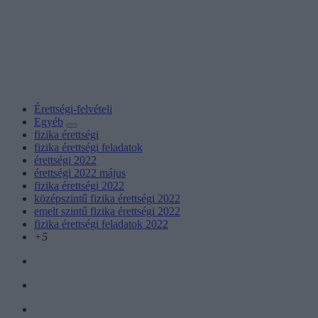
Érettségi-felvételi
Egyéb
fizika érettségi
fizika érettségi feladatok
érettségi 2022
érettségi 2022 május
fizika érettségi 2022
középszintű fizika érettségi 2022
emelt szintű fizika érettségi 2022
fizika érettségi feladatok 2022
+5