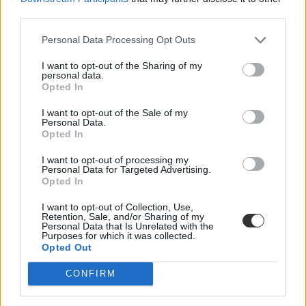
Ne felejtsétek el jelölni, melyik témát választjátok.
third parties.
Milyenek a számításos feladatok?
Personal Data Processing Opt Outs
„A feladatlap négy különböző nehézségű, számítást igénylő
I want to opt-out of the Sharing of my
feladatot tartalmaz. A feladatok megoldása során a vizsgázónak
personal data.
értelmeznie kell a problémát, fel kell ismernie, milyen
Opted In
törvényszerűségek, összefüggések alkalmazása vezethet a
megoldáshoz, használnia kell a fizika következtetési és megoldási
I want to opt-out of the Sale of my
módszereit, eljárásait” – olvasható a vizsgaleírásban.
Personal Data.
Opted In
Milyenek a pontozási szabályok?
I want to opt-out of processing my
A feleletválasztós tesztben maximum 30 pontot szerezhettek, a
Personal Data for Targeted Advertising.
helyes válaszok egyenként 2-2 pontot érnek. A témakifejtős részben
Opted In
maximum 23 pontot gyűjthettek, amelyből 18 pont a tartalmi
megoldásra, 5 pont a kifejtés módjára jár. „Amennyiben a válasz a
I want to opt-out of Collection, Use,
100 szó terjedelmet nem haladja meg, a kifejtés módjának
Retention, Sale, and/or Sharing of my
értékelésére nem adható pont” – hívják fel a figyelmet. A harmadik
Personal Data that Is Unrelated with the
rész maximális pontszáma 47.
Purposes for which it was collected.
Opted Out
CONFIRM