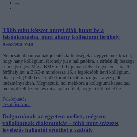
Több mint kétszer annyi diák jutott be a
felsőoktatásba, mint ahány kollégiumi férőhely
összesen van
Nemcsak abban vannak jelentős különbségek az egyetemek között,
hogy hány kollégiumi férőhely jut a hallgatókra, a térítési díj összege
sem egységes. Míg a BME-n 100 újonnan felvett egyetemistára 76
férőhely jut, a BGE-n mindössze 16, a legolcsóbb havi kollégiumi
díjak pedig 9300 és 25 500 forint között mozognak a vizsgált
intézményekben. Megnéztük, hol mekkora a kollégiumi kapacitás,
mennyit kell fizetni, és mi alapján dől el, hogy ki költözhet be.
Felsőoktatás
Szöllősi Anna
Dolgoznának az egyetem mellett, mégsem
vállalhatnak diákmunkát – több mint százezer
levelezős hallgatót érinthet a szabály