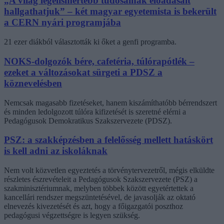
„A világ legelismertebb tudósainak előadásait
hallgathatjuk” – két magyar egyetemista is bekerült
a CERN nyári programjába
21 ezer diákból választották ki őket a genfi programba.
NOKS-dolgozók bére, cafetéria, túlórapótlék –
ezeket a változásokat sürgeti a PDSZ a
köznevelésben
Nemcsak magasabb fizetéseket, hanem kiszámíthatóbb bérrendszert
és minden ledolgozott túlóra kifizetését is szeretné elérni a
Pedagógusok Demokratikus Szakszervezete (PDSZ).
PSZ: a szakképzésben a felelősség mellett hatáskört
is kell adni az iskoláknak
Nem volt közvetlen egyeztetés a törvénytervezetről, mégis elküldte
részletes észrevételeit a Pedagógusok Szakszervezete (PSZ) a
szakminisztériumnak, melyben többek között egyetértettek a
kancellári rendszer megszüntetésével, de javasolják az oktató
elnevezés kivezetését és azt, hogy a főigazgatói poszthoz
pedagógusi végzettségre is legyen szükség.