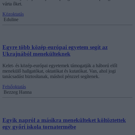
várta őket.
Közoktatás
Eduline
Egyre több közép-európai egyetem segít az
Ukrajnából menekülteknek
Kelet- és közép-európai egyetemek támogatják a háború elől
menekülő hallgatókat, oktatókat és kutatókat. Van, ahol jogi
tanácsadást biztosítanak, máshol pénzzel segítenek.
Felsőoktatás
Bezzeg Hanna
Egyik napról a másikra menekülteket költöztettek
egy győri iskola tornatermébe