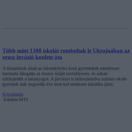
Több mint 1300 iskolát romboltak le Ukrajnában az
orosz invázió kezdete óta
A támadások miatt az iskolaköteles korú gyermekek mindössze
harmada látogatja az összes óráját személyesen, és sokan
elfelejtették a tananyagot. A járványt is beleszámolva számos ukrán
gyermek már negyedik éve nem tud rendesen iskolába járni.
Közoktatás
Eduline/MTI