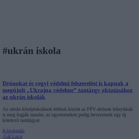
#ukrán iskola
Drónokat és vegyi védelmi felszerelést is kapnak a
megújult „Ukrajna védelme” tantárgy oktatásához
az ukrán iskolák
Az ukrán középiskolások többek között az FPV-drónok irányítását
is meg fogják tanulni, az egyetemeken pedig bevezetnek egy új
kötelező tantárgyat.
Közoktatás
Gál Luca