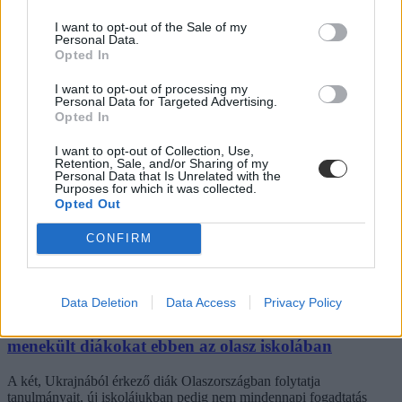
Közoktatás
I want to opt-out of the Sale of my
Personal Data.
Bezzeg Hanna
Opted In
I want to opt-out of processing my
Personal Data for Targeted Advertising.
Opted In
Minden második ukrajnai gyereknek el kellett
hagynia az otthonát a háború miatt
I want to opt-out of Collection, Use,
Retention, Sale, and/or Sharing of my
Personal Data that Is Unrelated with the
Az UNICEF szerint egy hónap alatt 4,3 millió gyermek hagyta el
Purposes for which it was collected.
otthonát.
Opted Out
Közoktatás
CONFIRM
Eduline/MTI
Data Deletion
Data Access
Privacy Policy
Videó: tapssal és énekléssel fogadták az Ukrajnából
menekült diákokat ebben az olasz iskolában
A két, Ukrajnából érkező diák Olaszországban folytatja
tanulmányait, új iskolájukban pedig nem mindennapi fogadtatás