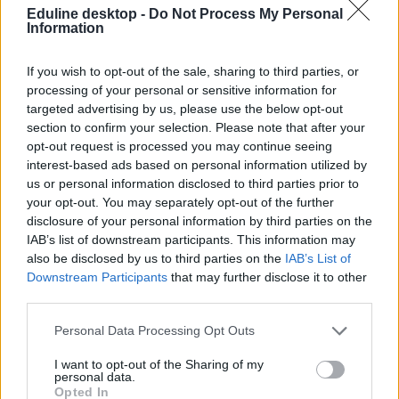
Közoktatás
Eduline desktop -
Do Not Process My Personal
Eduline
Information
If you wish to opt-out of the sale, sharing to third parties, or
processing of your personal or sensitive information for
Már több mint ezer ukrajnai diák jár
targeted advertising by us, please use the below opt-out
magyarországi iskolába
section to confirm your selection. Please note that after your
opt-out request is processed you may continue seeing
Az Ukrajnából menekült gyerekek közül 268-an járnak
interest-based ads based on personal information utilized by
Magyarországon óvodába, 1050-en pedig iskolába.
us or personal information disclosed to third parties prior to
your opt-out. You may separately opt-out of the further
Közoktatás
disclosure of your personal information by third parties on the
Bezzeg Hanna
IAB’s list of downstream participants. This information may
also be disclosed by us to third parties on the
IAB’s List of
Downstream Participants
that may further disclose it to other
third parties.
Iskola a háború alatt? Nem álltak le az ukrán
iskolák, a diákok online tanulnak
Personal Data Processing Opt Outs
A február 24-i orosz támadásokat követően online térbe költöztek az
I want to opt-out of the Sharing of my
personal data.
ukrán iskolák, így az órákon azok is részt vehetnek, akik
Opted In
elmenekültek a háborús országból.