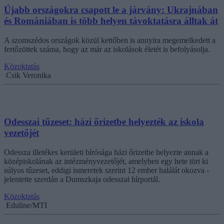
Újabb országokra csapott le a járvány: Ukrajnában
és Romániában is több helyen távoktatásra álltak át
A szomszédos országok közül kettőben is annyira megemelkedett a
fertőzöttek száma, hogy az már az iskolások életét is befolyásolja.
Közoktatás
Csik Veronika
Odesszai tűzeset: házi őrizetbe helyezték az iskola
vezetőjét
Odessza illetékes kerületi bírósága házi őrizetbe helyezte annak a
középiskolának az intézményvezetőjét, amelyben egy hete tört ki
súlyos tűzeset, eddigi ismeretek szerint 12 ember halálát okozva -
jelentette szerdán a Dumszkaja odesszai hírportál.
Közoktatás
Eduline/MTI