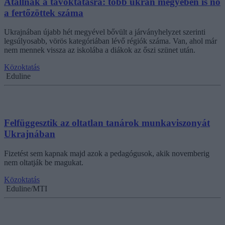
Átállnak a távoktatásra: több ukrán megyében is nő
a fertőzöttek száma
Ukrajnában újabb hét megyével bővült a járványhelyzet szerinti
legsúlyosabb, vörös kategóriában lévő régiók száma. Van, ahol már
nem mennek vissza az iskolába a diákok az őszi szünet után.
Közoktatás
Eduline
Felfüggesztik az oltatlan tanárok munkaviszonyát
Ukrajnában
Fizetést sem kapnak majd azok a pedagógusok, akik novemberig
nem oltatják be magukat.
Közoktatás
Eduline/MTI