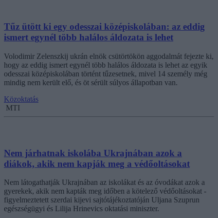
Tűz ütött ki egy odesszai középiskolában: az eddig
ismert egynél több halálos áldozata is lehet
Volodimir Zelenszkij ukrán elnök csütörtökön aggodalmát fejezte ki,
hogy az eddig ismert egynél több halálos áldozata is lehet az egyik
odesszai középiskolában történt tűzesetnek, mivel 14 személy még
mindig nem került elő, és öt sérült súlyos állapotban van.
Közoktatás
MTI
Nem járhatnak iskolába Ukrajnában azok a
diákok, akik nem kapják meg a védőoltásokat
Nem látogathatják Ukrajnában az iskolákat és az óvodákat azok a
gyerekek, akik nem kapták meg időben a kötelező védőoltásokat -
figyelmeztetett szerdai kijevi sajtótájékoztatóján Uljana Szuprun
egészségügyi és Lilija Hrinevics oktatási miniszter.