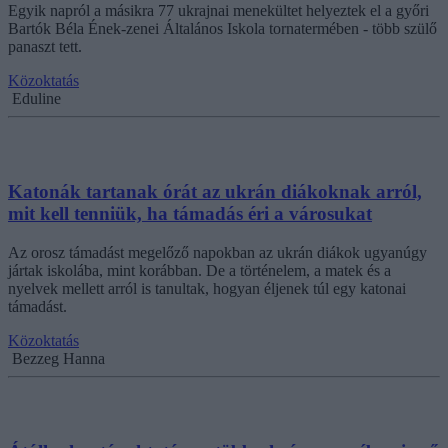
Egyik napról a másikra 77 ukrajnai menekültet helyeztek el a győri
Bartók Béla Ének-zenei Általános Iskola tornatermében - több szülő
panaszt tett.
Közoktatás
Eduline
Katonák tartanak órát az ukrán diákoknak arról,
mit kell tenniük, ha támadás éri a városukat
Az orosz támadást megelőző napokban az ukrán diákok ugyanúgy
jártak iskolába, mint korábban. De a történelem, a matek és a
nyelvek mellett arról is tanultak, hogyan éljenek túl egy katonai
támadást.
Közoktatás
Bezzeg Hanna