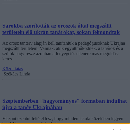
Sarokba szorították az oroszok által megszállt
területein élő ukrán tanárokat, sokan felmondtak
Az orosz tanterv alapján kell tanítaniuk a pedagógusoknak Ukrajna
megszállt területein. Vannak, akik együttműködnek, a tanárok és a
szülők nagy része azonban a fenyegetés ellenére más megoldást
keres.
Közoktatás
Székács Linda
Szeptemberben "hagyományos" formában indulhat
újra a tanév Ukrajnában
Viszont ezentúl feltétel lesz, hogy minden iskola közelében legyen
legalább egy egyszerű óvóhely.