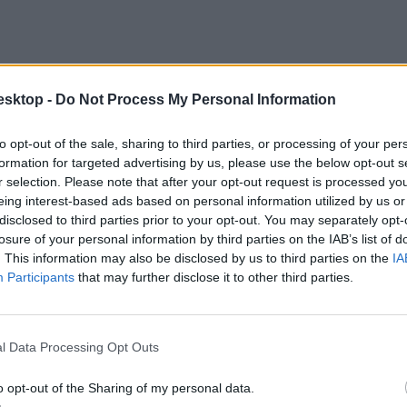
esktop -
Do Not Process My Personal Information
to opt-out of the sale, sharing to third parties, or processing of your per
formation for targeted advertising by us, please use the below opt-out s
r selection. Please note that after your opt-out request is processed y
eing interest-based ads based on personal information utilized by us or
disclosed to third parties prior to your opt-out. You may separately opt-
losure of your personal information by third parties on the IAB’s list of
. This information may also be disclosed by us to third parties on the
IA
Participants
that may further disclose it to other third parties.
ezdete óta összesen 821 261 főre nőtt a beazonosított fertőzöttek száma 
oltak be.
l Data Processing Opt Outs
o opt-out of the Sharing of my personal data.