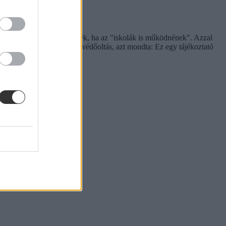
tállást, hiszen azt szeretnék, ha az "iskolák is működnének". Azzal
ok számára már elérhető a védőoltás, azt mondta: Ez egy tájékoztató
bályok.”