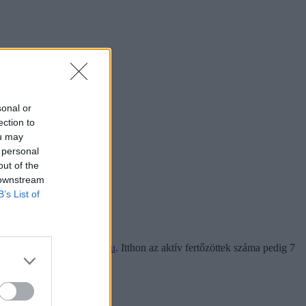
sonal or
ection to
ou may
 personal
out of the
 downstream
B’s List of
– írja a
koronavirus.gov.hu
. Itthon az aktív fertőzöttek száma pedig 7