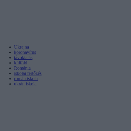
Ukrajna
koronavírus
távoktatás
külföld
Románia
iskolai fertőzés
román iskola
ukrán iskola