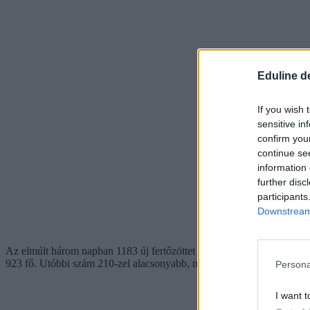
Eduline d
If you wish 
sensitive in
confirm you
continue se
information 
further disc
participants
Downstream 
Az elmúlt három napban 1183 új fertőzöttet találtak, ezzel a járvány k
923 fő. Utóbbi szám 210-zel alacsonyabb, mint amiről pénteken szám
Persona
I want t