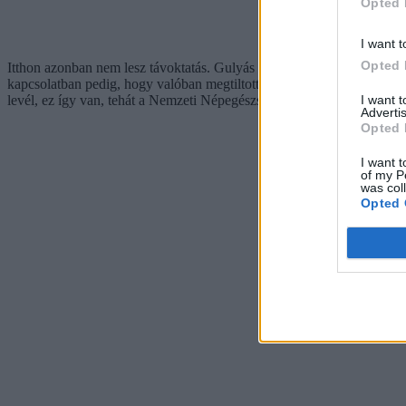
Opted 
I want t
Opted 
Itthon azonban nem lesz távoktatás. Gulyás Gergely
múlt héten arról 
kapcsolatban pedig, hogy valóban megtiltották-e az iskoláknak, hogy 
I want 
levél, ez így van, tehát a Nemzeti Népegészségügyi Központ ezen szab
Advertis
Opted 
I want t
of my P
was col
Opted 