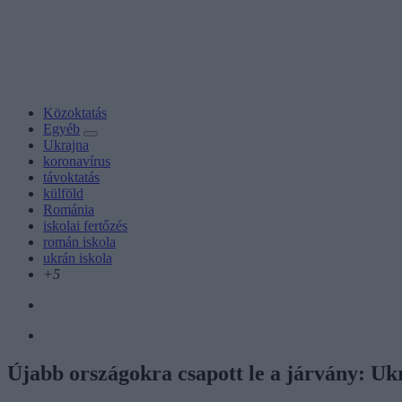
Közoktatás
Egyéb
Ukrajna
koronavírus
távoktatás
külföld
Románia
iskolai fertőzés
román iskola
ukrán iskola
+5
Újabb országokra csapott le a járvány: Uk