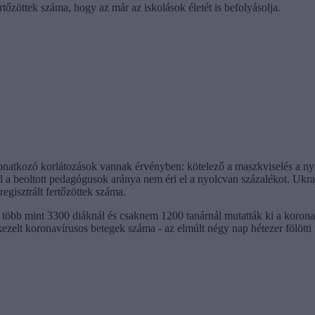
őzöttek száma, hogy az már az iskolások életét is befolyásolja.
 vonatkozó korlátozások vannak érvényben: kötelező a maszkviselés a n
hol a beoltott pedagógusok aránya nem éri el a nyolcvan százalékot. Ukr
regisztrált fertőzöttek száma.
 több mint 3300 diáknál és csaknem 1200 tanárnál mutatták ki a koronaví
ezelt koronavírusos betegek száma - az elmúlt négy nap hétezer fölötti