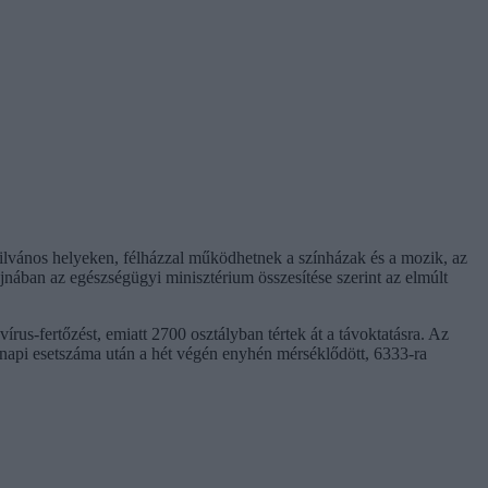
yilvános helyeken, félházzal működhetnek a színházak és a mozik, az
ajnában az egészségügyi minisztérium összesítése szerint az elmúlt
rus-fertőzést, emiatt 2700 osztályban tértek át a távoktatásra. Az
 napi esetszáma után a hét végén enyhén mérséklődött, 6333-ra