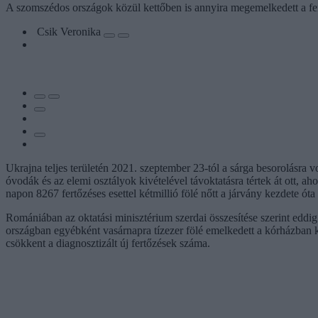
A szomszédos országok közül kettőben is annyira megemelkedett a fert
Csik Veronika
Ukrajna teljes területén 2021. szeptember 23-tól a sárga besorolásra
óvodák és az elemi osztályok kivételével távoktatásra tértek át ott, a
napon 8267 fertőzéses esettel kétmillió fölé nőtt a járvány kezdete óta 
Romániában az oktatási minisztérium szerdai összesítése szerint eddig
országban egyébként vasárnapra tízezer fölé emelkedett a kórházban k
csökkent a diagnosztizált új fertőzések száma.