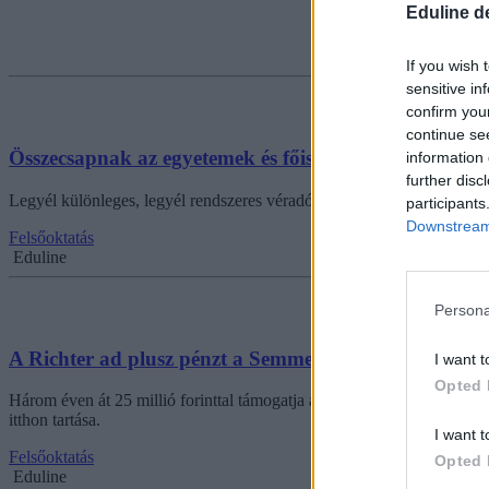
Eduline d
If you wish 
sensitive in
confirm you
continue se
Összecsapnak az egyetemek és főiskolák: véradóverse
information 
further disc
Legyél különleges, legyél rendszeres véradó! jelmondattal hirdette m
participants
Downstream 
Felsőoktatás
Eduline
Persona
A Richter ad plusz pénzt a Semmelweisnek bérfejleszt
I want t
Opted 
Három éven át 25 millió forinttal támogatja a Semmelweis Egyetemet 
itthon tartása.
I want t
Felsőoktatás
Opted 
Eduline