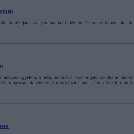
letben
ti klinikájának alagsorában hétfő délután; 15 embert kimenekítettek, 
em
Semmelweis Egyetem. A pesti, budai és alsóörsi ingatlanok állami tulaj
beruházásainak pénzügyi forrását biztosíthatja - értesült az Inforádió.
etem