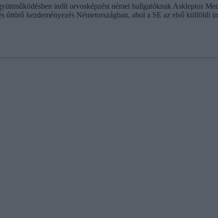
üttműködésben indít orvosképzést német hallgatóknak Asklepios Med
és úttörő kezdeményezés Németországban, ahol a SE az első külföldi in