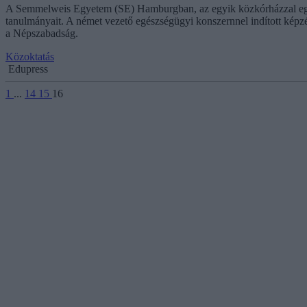
A Semmelweis Egyetem (SE) Hamburgban, az egyik közkórházzal egy
tanulmányait. A német vezető egészségügyi konszernnel indított képz
a Népszabadság.
Közoktatás
Edupress
1
...
14
15
16