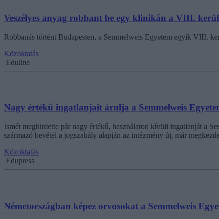
Veszélyes anyag robbant be egy klinikán a VIII. kerü
Robbanás történt Budapesten, a Semmelweis Egyetem egyik VIII. kerüle
Közoktatás
Eduline
Nagy értékű ingatlanjait árulja a Semmelweis Egyet
Ismét meghirdette pár nagy értékű, használaton kívüli ingatlanját a 
származó bevétel a jogszabály alapján az intézmény új, már megkezdett 
Közoktatás
Edupress
Németországban képez orvosokat a Semmelweis Egy