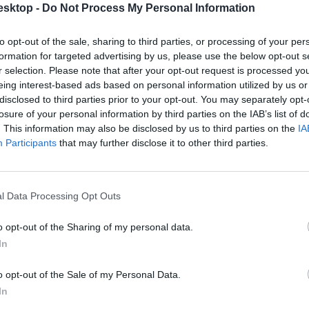
esktop -
Do Not Process My Personal Information
to opt-out of the sale, sharing to third parties, or processing of your per
formation for targeted advertising by us, please use the below opt-out s
r selection. Please note that after your opt-out request is processed y
eing interest-based ads based on personal information utilized by us or
ny indul!
disclosed to third parties prior to your opt-out. You may separately opt-
losure of your personal information by third parties on the IAB’s list of
eg az idei Országos Felsőoktatási Véradóversenyt a Magyar Vöröskeresz
. This information may also be disclosed by us to third parties on the
IA
Participants
that may further disclose it to other third parties.
l Data Processing Opt Outs
ésre
o opt-out of the Sharing of my personal data.
In
(SE) a Richter Gedeon gyógyszergyártó cég, az adományt az egyetem az
o opt-out of the Sale of my Personal Data.
In