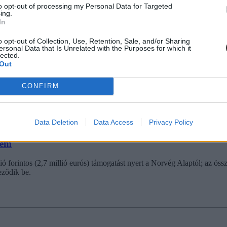
to opt-out of processing my Personal Data for Targeted
ing.
In
o opt-out of Collection, Use, Retention, Sale, and/or Sharing
ersonal Data that Is Unrelated with the Purposes for which it
lected.
aki ma fiatal rezidens orvosként elkezd dolgozni valamelyik kórházban.
Out
tozás a jövedelmekben akkor - hiába a paraszolvencia „jól működő ren
CONFIRM
Data Deletion
Data Access
Privacy Policy
tem
rintos (2,7 millió eurós) támogatást nyert a Norvég Alaptól; az összege
eződik be.