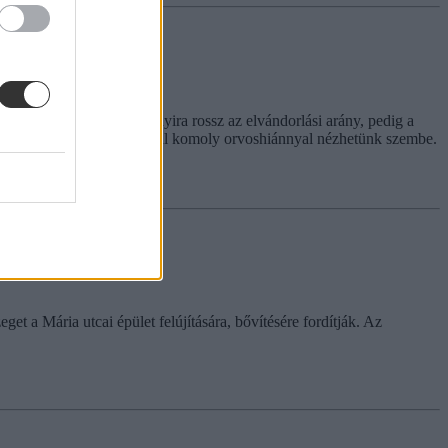
 Ehhez képest nem is annyira rossz az elvándorlási arány, pedig a
dszere” - néhány éven belül komoly orvoshiánnyal nézhetünk szembe.
t a Mária utcai épület felújítására, bővítésére fordítják. Az