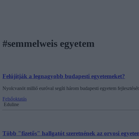
#semmelweis egyetem
Felújítják a legnagyobb budapesti egyetemeket?
Nyolcvanöt millió euróval segíti három budapesti egyetem fejlesztés
Felsőoktatás
Eduline
Több "fizetős" hallgatót szeretnének az orvosi egyet