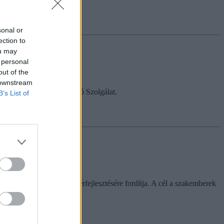
sonal or
ection to
ou may
 personal
out of the
 downstream
t és az Országos Vérellátó Szolgálat.
B’s List of
 újszülöttgyógyászok bérfejlesztésére fordítja. A cél a szakemberek