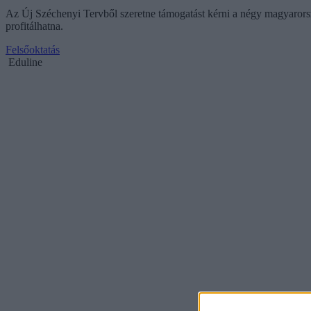
Az Új Széchenyi Tervből szeretne támogatást kérni a négy magyarorsz
profitálhatna.
Felsőoktatás
Eduline