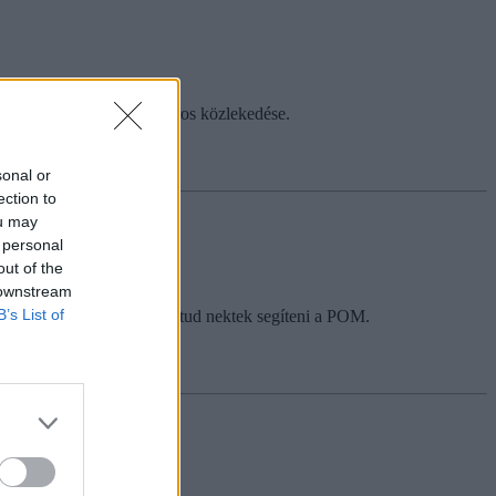
enntartható legyen a főváros közlekedése.
sonal or
ection to
ou may
 personal
out of the
 downstream
B’s List of
gát is ismerni kell. Ebben tud nektek segíteni a POM.