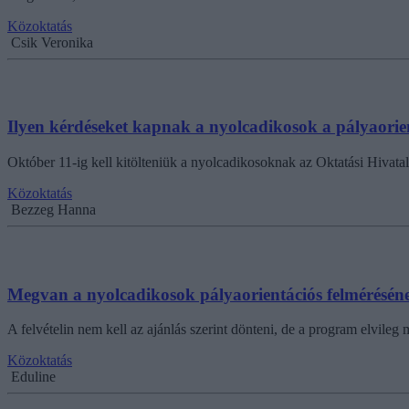
Közoktatás
Csik Veronika
Ilyen kérdéseket kapnak a nyolcadikosok a pályaorien
Október 11-ig kell kitölteniük a nyolcadikosoknak az Oktatási Hivatal
Közoktatás
Bezzeg Hanna
Megvan a nyolcadikosok pályaorientációs felmérésé
A felvételin nem kell az ajánlás szerint dönteni, de a program elvileg
Közoktatás
Eduline