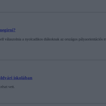
megírni?
kell válaszolnia a nyolcadikos diákoknak az országos pályaorientációs
öldvári iskolában
észt vett.