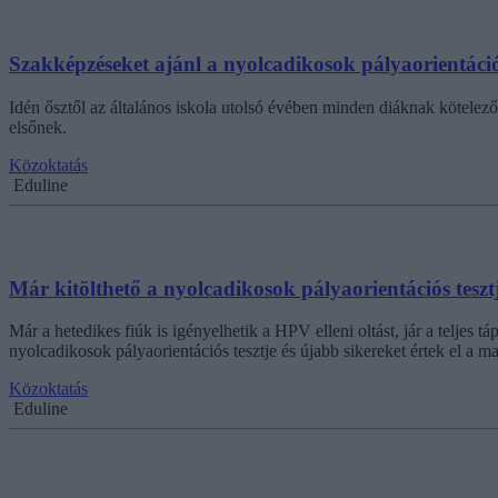
Szakképzéseket ajánl a nyolcadikosok pályaorientáció
Idén ősztől az általános iskola utolsó évében minden diáknak kötelez
elsőnek.
Közoktatás
Eduline
Már kitölthető a nyolcadikosok pályaorientációs tesztj
Már a hetedikes fiúk is igényelhetik a HPV elleni oltást, jár a telje
nyolcadikosok pályaorientációs tesztje és újabb sikereket értek el a m
Közoktatás
Eduline