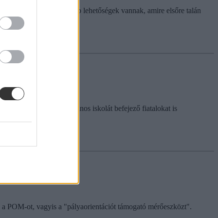
Izgalmasabbnál izgalmasabb lehetőségek vannak, amire elsőre talán
z érettségiző és az általános iskolát befejező fiatalokat is
te a POM-ot, vagyis a "pályaorientációt támogató mérőeszközt".