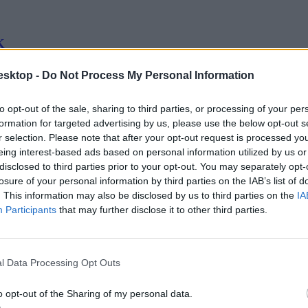
K
hogyan zajlik náluk egy nap, milyen feladatokat végeznek azért, hogy f
esktop -
Do Not Process My Personal Information
to opt-out of the sale, sharing to third parties, or processing of your per
formation for targeted advertising by us, please use the below opt-out s
r selection. Please note that after your opt-out request is processed y
eing interest-based ads based on personal information utilized by us or
disclosed to third parties prior to your opt-out. You may separately opt-
losure of your personal information by third parties on the IAB’s list of
. This information may also be disclosed by us to third parties on the
IA
szerűek, mert az önismeret mellett az egyes szakmák, képzettségek vilá
Participants
that may further disclose it to other third parties.
l Data Processing Opt Outs
o opt-out of the Sharing of my personal data.
g? Mutatjuk, milyen szakmákból válogathattok