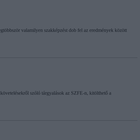
 legtöbbször valamilyen szakképzést dob fel az eredmények között
kkövetelésekről szóló tárgyalások az SZFE-n, kitölthető a