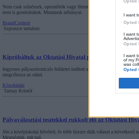
Opted 
Nem csak színészek, operatőrök vagy filmrendezők lehettek, ha szeret
nem is gondolnátok. Mutatunk néhányat.
I want t
Opted 
BrandContent
Szponzor tartalom
I want 
Advertis
Opted 
I want t
Kipróbáltuk az Oktatási Hivatal pályaorientációs we
of my P
was col
Ingyenes pályaorientációs felületet indított az Oktatási Hivatal, itt n
Opted 
megcélozza az oldal.
Közoktatás
Tarnay Kristóf
Pályaválasztási tesztekkel rukkolt elő az Oktatási Hi
Jön a középiskolai felvételi, és több tízezer diák választ a követke
Megnéztük, mit tud.