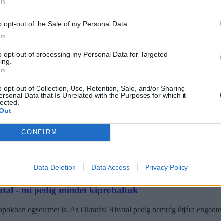
In
itek a filmeket és szívesen ki is próbálnátok magatokat a szakmában. 
o opt-out of the Sale of my Personal Data.
In
to opt-out of processing my Personal Data for Targeted
ing.
In
o opt-out of Collection, Use, Retention, Sale, and/or Sharing
boldalát
ersonal Data that Is Unrelated with the Purposes for which it
lected.
égyféle kérdéssor után kaphatunk segítséget, hogy merre menjünk tovább. A
Out
CONFIRM
Data Deletion
Data Access
Privacy Policy
vatal - mi pedig mindet kipróbáltuk
ző napokban egyetemet is. Az Oktatási Hivatal pedig nemrég útjára enged