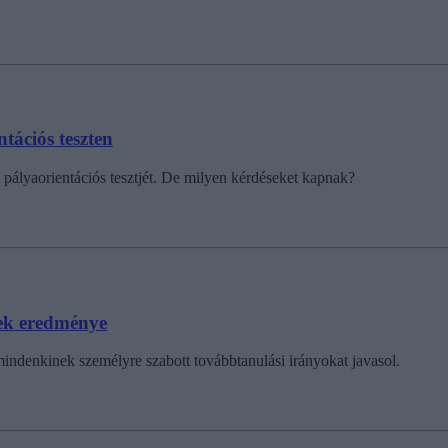
tációs teszten
 pályaorientációs tesztjét. De milyen kérdéseket kapnak?
nek eredménye
 mindenkinek személyre szabott továbbtanulási irányokat javasol.