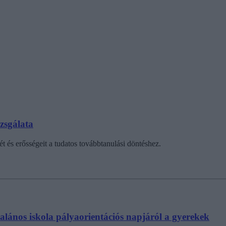
zsgálata
t és erősségeit a tudatos továbbtanulási döntéshez.
talános iskola pályaorientációs napjáról a gyerekek