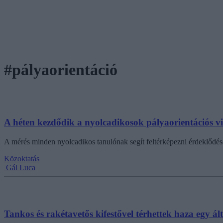
#pályaorientáció
A héten kezdődik a nyolcadikosok pályaorientációs vi
A mérés minden nyolcadikos tanulónak segít feltérképezni érdeklődésé
Közoktatás
Gál Luca
Tankos és rakétavetős kifestővel térhettek haza egy ál