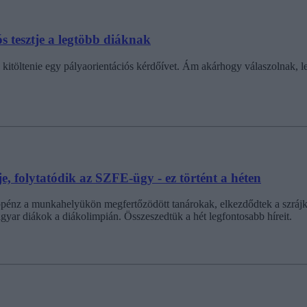
s tesztje a legtöbb diáknak
ő kitöltenie egy pályaorientációs kérdőívet. Ám akárhogy válaszolnak,
e, folytatódik az SZFE-ügy - ez történt a héten
s táppénz a munkahelyükön megfertőzödött tanárokak, elkezdődtek a szráj
agyar diákok a diákolimpián. Összeszedtük a hét legfontosabb híreit.