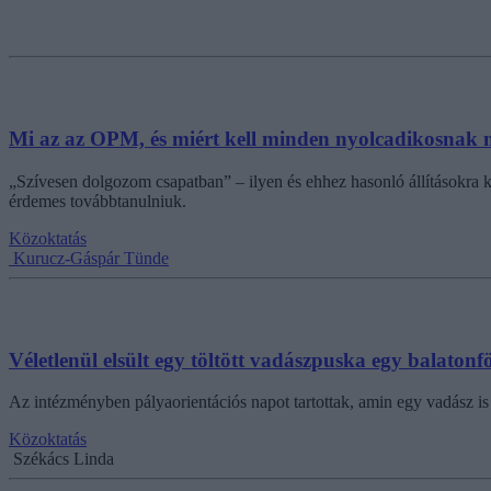
Mi az az OPM, és miért kell minden nyolcadikosnak 
„Szívesen dolgozom csapatban” – ilyen és ehhez hasonló állításokra 
érdemes továbbtanulniuk.
Közoktatás
Kurucz-Gáspár Tünde
Véletlenül elsült egy töltött vadászpuska egy balatonf
Az intézményben pályaorientációs napot tartottak, amin egy vadász is r
Közoktatás
Székács Linda