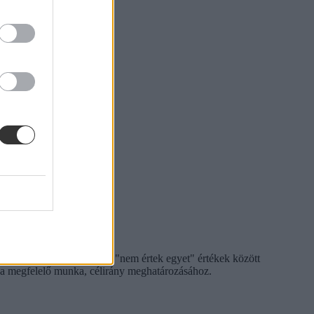
at. Ezek "egyetértek" vagy "nem értek egyet" értékek között
et a megfelelő munka, célirány meghatározásához.