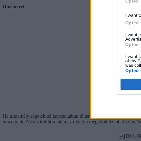
Opted 
Önismeret
I want t
Opted 
I want 
Advertis
Opted 
I want t
of my P
was col
Opted 
Ha a személyiségetekkel kapcsolatban töltenétek ki kvízt,
ajánluk ezt 
mozognak. A kvíz kitöltése után az oldalon megadott tizenhat személyi