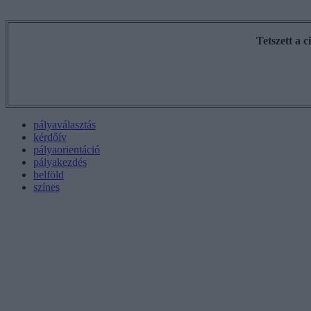
Tetszett a 
pályaválasztás
kérdőív
pályaorientáció
pályakezdés
belföld
színes