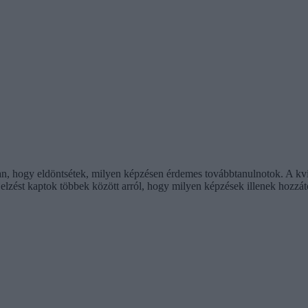
n, hogy eldöntsétek, milyen képzésen érdemes továbbtanulnotok. A kvíz 
zajelzést kaptok többek között arról, hogy milyen képzések illenek hozzá