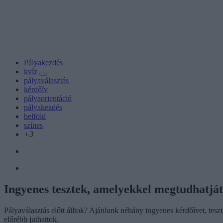
Pályakezdés
kvíz
pályaválasztás
kérdőív
pályaorientáció
pályakezdés
belföld
színes
+3
Ingyenes tesztek, amelyekkel megtudhatjá
Pályaválasztás előtt álltok? Ajánlunk néhány ingyenes kérdőívet, tesz
előrébb juthattok.