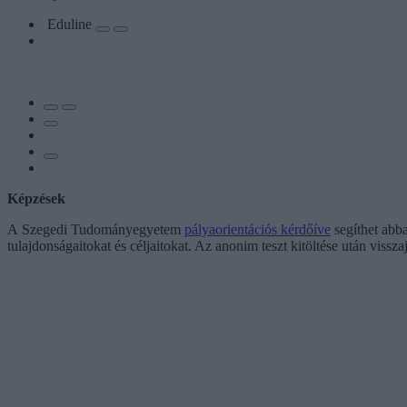
Eduline
Képzések
A Szegedi Tudományegyetem
pályaorientációs kérdőíve
segíthet abba
tulajdonságaitokat és céljaitokat. Az anonim teszt kitöltése után viss