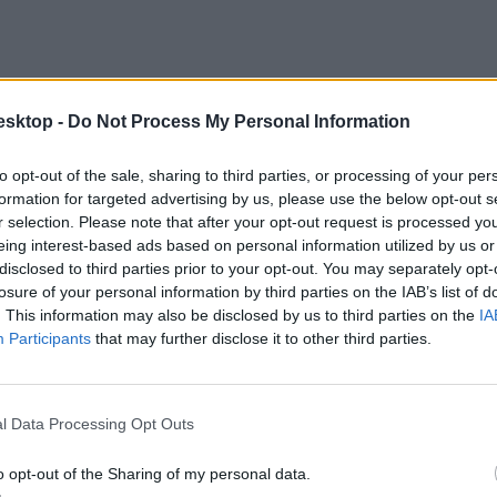
esktop -
Do Not Process My Personal Information
to opt-out of the sale, sharing to third parties, or processing of your per
formation for targeted advertising by us, please use the below opt-out s
r selection. Please note that after your opt-out request is processed y
eing interest-based ads based on personal information utilized by us or
disclosed to third parties prior to your opt-out. You may separately opt-
losure of your personal information by third parties on the IAB’s list of
. This information may also be disclosed by us to third parties on the
IA
átok vele az érdeklődési irányaitokat, valamint a munkahellyel kapcsola
Participants
that may further disclose it to other third parties.
öbb lépésből álló foglalkozásválasztó tesztjét
itt éritek el
. Fontos, hogy a
l Data Processing Opt Outs
o opt-out of the Sharing of my personal data.