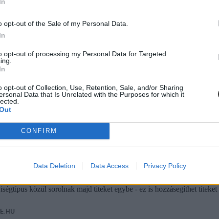
In
o opt-out of the Sale of my Personal Data.
In
to opt-out of processing my Personal Data for Targeted
ing.
In
o opt-out of Collection, Use, Retention, Sale, and/or Sharing
ersonal Data that Is Unrelated with the Purposes for which it
lected.
Out
CONFIRM
Data Deletion
Data Access
Privacy Policy
az oldalt
, ahol egy skálán kell kijelölnötök a kérdésekre adott válaszok
ségtípus közül sorolnak majd titeket egybe - ez is hozzásegíthet titek