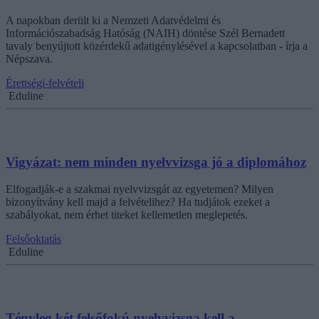
A napokban derült ki a Nemzeti Adatvédelmi és
Információszabadság Hatóság (NAIH) döntése Szél Bernadett
tavaly benyújtott közérdekű adatigénylésével a kapcsolatban - írja a
Népszava.
Érettségi-felvételi
Eduline
Vigyázat: nem minden nyelvvizsga jó a diplomához
Elfogadják-e a szakmai nyelvvizsgát az egyetemen? Milyen
bizonyítvány kell majd a felvételihez? Ha tudjátok ezeket a
szabályokat, nem érhet titeket kellemetlen meglepetés.
Felsőoktatás
Eduline
Tényleg két felsőfokú nyelvvizsga kell a