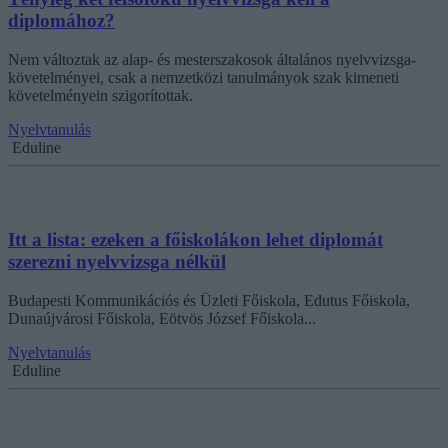
diplomához?
Nem változtak az alap- és mesterszakosok általános nyelvvizsga-
követelményei, csak a nemzetközi tanulmányok szak kimeneti
követelményein szigorítottak.
Nyelvtanulás
Eduline
Itt a lista: ezeken a főiskolákon lehet diplomát
szerezni nyelvvizsga nélkül
Budapesti Kommunikációs és Üzleti Főiskola, Edutus Főiskola,
Dunaújvárosi Főiskola, Eötvös József Főiskola...
Nyelvtanulás
Eduline