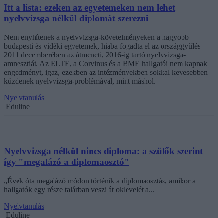
Itt a lista: ezeken az egyetemeken nem lehet
nyelvvizsga nélkül diplomát szerezni
Nem enyhítenek a nyelvvizsga-követelményeken a nagyobb
budapesti és vidéki egyetemek, hiába fogadta el az országgyűlés
2011 decemberében az átmeneti, 2016-ig tartó nyelvvizsga-
amnesztiát. Az ELTE, a Corvinus és a BME hallgatói nem kapnak
engedményt, igaz, ezekben az intézményekben sokkal kevesebben
küzdenek nyelvvizsga-problémával, mint máshol.
Nyelvtanulás
Eduline
Nyelvvizsga nélkül nincs diploma: a szülők szerint
így "megalázó a diplomaosztó"
„Évek óta megalázó módon történik a diplomaosztás, amikor a
hallgatók egy része talárban veszi át oklevelét a...
Nyelvtanulás
Eduline