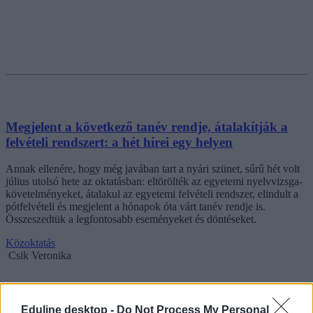
Megjelent a következő tanév rendje, átalakítják a
felvételi rendszert: a hét hírei egy helyen
Annak ellenére, hogy még javában tart a nyári szünet, sűrű hét volt
július utolsó hete az oktatásban: eltörölték az egyetemi nyelvvizsga-
követelményeket, átalakul az egyetemi felvételi rendszer, elindult a
pótfelvételi és megjelent a hónapok óta várt tanév rendje is.
Összeszedtük a legfontosabb eseményeket és döntéseket.
Közoktatás
Csik Veronika
Eduline desktop -
Do Not Process My Personal