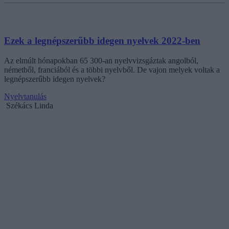
Ezek a legnépszerűbb idegen nyelvek 2022-ben
Az elmúlt hónapokban 65 300-an nyelvvizsgáztak angolból,
németből, franciából és a többi nyelvből. De vajon melyek voltak a
legnépszerűbb idegen nyelvek?
Nyelvtanulás
Székács Linda