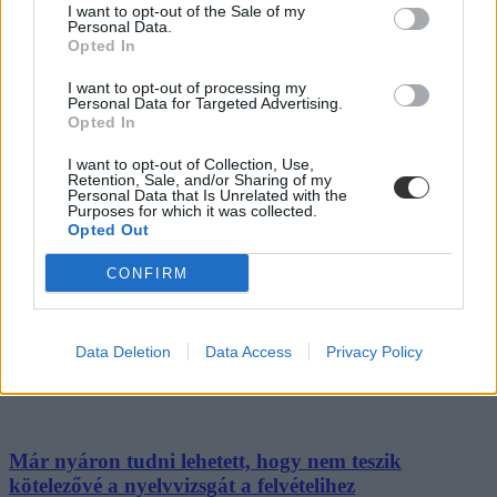
I want to opt-out of the Sale of my
Felsőoktatás
Personal Data.
Csik Veronika
Opted In
I want to opt-out of processing my
Personal Data for Targeted Advertising.
Opted In
Megszólalt a szakmai egyesület is: "a
I want to opt-out of Collection, Use,
kormánydöntés azt sugallja, hogy nem fontos idegen
Retention, Sale, and/or Sharing of my
nyelvet tudni"
Personal Data that Is Unrelated with the
Purposes for which it was collected.
Opted Out
"A 21.században Európa közepén kell angolul tudnia egy
diplomásnak. Hogyan fog szakirodalmat olvasni, tájékozódni a
CONFIRM
világban?" - tette fel a kérdést a nyelvvizsga-követelmény kapcsán
Salusinszky András.
Nyelvtanulás
Data Deletion
Data Access
Privacy Policy
Csik Veronika
Már nyáron tudni lehetett, hogy nem teszik
kötelezővé a nyelvvizsgát a felvételihez