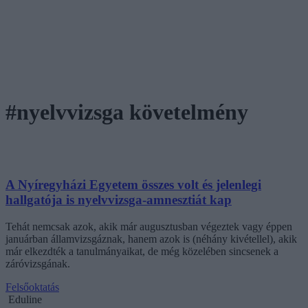
#nyelvvizsga követelmény
A Nyíregyházi Egyetem összes volt és jelenlegi
hallgatója is nyelvvizsga-amnesztiát kap
Tehát nemcsak azok, akik már augusztusban végeztek vagy éppen
januárban államvizsgáznak, hanem azok is (néhány kivétellel), akik
már elkezdték a tanulmányaikat, de még közelében sincsenek a
záróvizsgának.
Felsőoktatás
Eduline