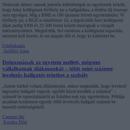
Nemcsak abban vannak jelentős különbségek az egyetemek között,
hogy hány kollégiumi férőhely jut a hallgatókra, a térítési díj összege
sem egységes. Míg a BME-n 100 újonnan felvett egyetemistára 76
férőhely jut, a BGE-n mindössze 16, a legolcsóbb havi kollégiumi
díjak pedig 9300 és 25 500 forint között mozognak a vizsgált
intézményekben. Megnéztük, hol mekkora a kollégiumi kapacitás,
mennyit kell fizetni, és mi alapján dől el, hogy ki költözhet be.
Felsőoktatás
Szöllősi Anna
Dolgoznának az egyetem mellett, mégsem
vállalhatnak diákmunkát – több mint százezer
levelezős hallgatót érinthet a szabály
„Szinte bárhol voltam állásinterjún, mikor megtudták, hogy levelező
tagozatos hallgató vagyok, egyből húzni kezdték a szájukat” –
számolt be tapasztalatairól az Eduline-nak egy egyetemista. Példája
azonban korántsem egyedi: több levelezős hallgató számolt be
hasonló nehézségekről.
Campus life
Kovács Dóri