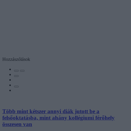
Hozzászólások
Több mint kétszer annyi diák jutott be a
felsőoktatásba, mint ahány kollégiumi férőhely
összesen van