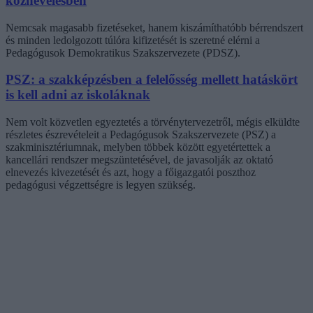
köznevelésben
Nemcsak magasabb fizetéseket, hanem kiszámíthatóbb bérrendszert
és minden ledolgozott túlóra kifizetését is szeretné elérni a
Pedagógusok Demokratikus Szakszervezete (PDSZ).
PSZ: a szakképzésben a felelősség mellett hatáskört
is kell adni az iskoláknak
Nem volt közvetlen egyeztetés a törvénytervezetről, mégis elküldte
részletes észrevételeit a Pedagógusok Szakszervezete (PSZ) a
szakminisztériumnak, melyben többek között egyetértettek a
kancellári rendszer megszüntetésével, de javasolják az oktató
elnevezés kivezetését és azt, hogy a főigazgatói poszthoz
pedagógusi végzettségre is legyen szükség.