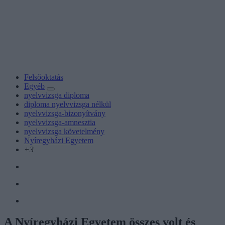
Felsőoktatás
Egyéb
nyelvvizsga diploma
diploma nyelvvizsga nélkül
nyelvvizsga-bizonyítvány
nyelvvizsga-amnesztia
nyelvvizsga követelmény
Nyíregyházi Egyetem
+3
A Nyíregyházi Egyetem összes volt és