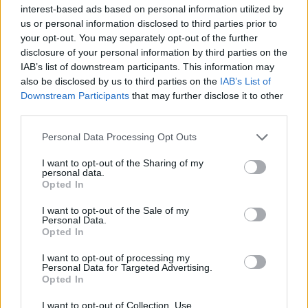
interest-based ads based on personal information utilized by
us or personal information disclosed to third parties prior to
your opt-out. You may separately opt-out of the further
disclosure of your personal information by third parties on the
IAB’s list of downstream participants. This information may
also be disclosed by us to third parties on the
IAB’s List of
nyelvvizsga diploma
Downstream Participants
that may further disclose it to other
diploma nyelvvizsga nélkül
nyelvvizsga-bizonyítvány
third parties.
nyelvvizsga-amnesztia
nyelvvizsga követelmény
Personal Data Processing Opt Outs
Nyíregyházi Egyetem
I want to opt-out of the Sharing of my
personal data.
Opted In
I want to opt-out of the Sale of my
Personal Data.
Opted In
I want to opt-out of processing my
Personal Data for Targeted Advertising.
Opted In
I want to opt-out of Collection, Use,