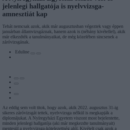
jelenlegi hallgatója is nyelvvizsga-
amnesztiát kap
Tehát nemcsak azok, akik már augusztusban végeztek vagy éppen
januárban államvizsgáznak, hanem azok is (néhány kivétellel), akik
már elkezdték a tanulmányaikat, de még közelében sincsenek a
záróvizsgának.
Eduline
Az eddig sem volt titok, hogy azok, akik 2022. augusztus 31-ig
sikeres záróvizsgát tettek, nyelvvizsga nélkül is megkapják a
diplomájukat. A Nyíregyházi Egyetem viszont most bejelentette,
minden jelenlegi hallgatója (aki már megkezdte tanulmányait)
mentesül a nyelvvizsga-kötelezettség alól. Kivételt csak azok a