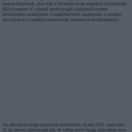
szakok képeznek, ahol már a felvételin kérik angolból a középfokú
(B2) komplex (C) típusú nyelvvizsgát (légijármű-vezetés
felsőoktatási szakképzés, a repülőmérnöki alapképzés, a repülési
specialista és a repülési szakmérnök szakirányú továbbképzés).
Az idei nyelvvizsga-amnesztia értelmében, az aki 2022. augusztus
31-ig sikeres záróvizsgát tett, de eddig nyelvvizsga hiányában nem