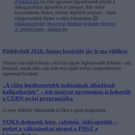
@eduline.hu
Az első egyetemi ügyintézések között a
diákigazolvány igénylése is szerepel. Bár elsőre
bonyolultnak tűnhet, néhány lépésből megvan – most
végigvezetünk titeket a teljes folyamaton.😉
#diákigazolvány
#egyetem
#neptun
#eduline
#foryou
♬ eredeti hang - eduline.hu
Pótfelvételi 2026: fontos határidő jár le ma éjfélkor
Néhány óra múlva bezár a felvi.hu egyik legfontosabb felülete – aki
lemarad, annak idén már nem lesz újabb esélye szeptemberben
egyetemet kezdeni.
„A világ legelismertebb tudósainak előadásait
hallgathatjuk” – két magyar egyetemista is bekerült
a CERN nyári programjába
21 ezer diákból választották ki őket a genfi programba.
NOKS-dolgozók bére, cafetéria, túlórapótlék –
ezeket a változásokat sürgeti a PDSZ a