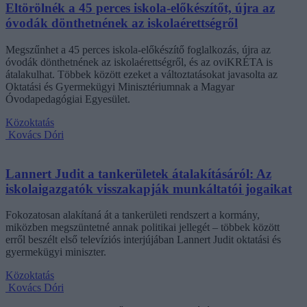
Eltörölnék a 45 perces iskola-előkészítőt, újra az
óvodák dönthetnének az iskolaérettségről
Megszűnhet a 45 perces iskola-előkészítő foglalkozás, újra az
óvodák dönthetnének az iskolaérettségről, és az oviKRÉTA is
átalakulhat. Többek között ezeket a változtatásokat javasolta az
Oktatási és Gyermekügyi Minisztériumnak a Magyar
Óvodapedagógiai Egyesület.
Közoktatás
Kovács Dóri
Lannert Judit a tankerületek átalakításáról: Az
iskolaigazgatók visszakapják munkáltatói jogaikat
Fokozatosan alakítaná át a tankerületi rendszert a kormány,
miközben megszüntetné annak politikai jellegét – többek között
erről beszélt első televíziós interjújában Lannert Judit oktatási és
gyermekügyi miniszter.
Közoktatás
Kovács Dóri