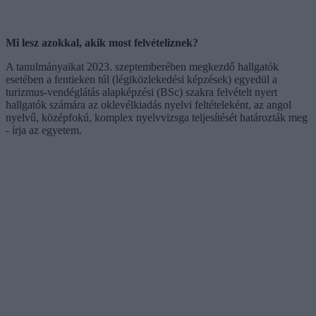
Mi lesz azokkal, akik most felvételiznek?
A tanulmányaikat 2023. szeptemberében megkezdő hallgatók
esetében a fentieken túl (légiközlekedési képzések) egyedül a
turizmus-vendéglátás alapképzési (BSc) szakra felvételt nyert
hallgatók számára az oklevélkiadás nyelvi feltételeként, az angol
nyelvű, középfokú, komplex nyelvvizsga teljesítését határozták meg
- írja az egyetem.