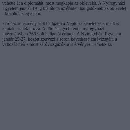
vehette át a diplomáját, most megkapja az oklevelét. A Nyíregyházi
Egyetem január 19-ig kiállította az érintett hallgatóknak az oklevelet
- közölte az egyetem.
Erről az intézmény volt hallgatói a Neptun-üzenetet és e-mailt is
kaptak - tették hozzá. A döntés egyébként a nyíregyházi
intézményben 368 volt hallgatót érintett. A Nyíregyházi Egyetem
január 25-27. között szervezi a soron következő záróvizsgáit, a
változás már a most záróvizsgázókra is érvényes - emelik ki.