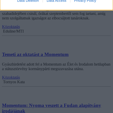
Data Deletion
Data Access
Privacy Policy
A pedagógus-politikus elmondása alapján a következő tanévben is
csak azokat a feladatokat fogja ellátni, amiket a többi tanár is a
szabadidejében csinál, órákat szeptembertől sem fog tartani, amíg
nem szolgáltatnak igazságot az elbocsájtott tanároknak.
Közoktatás
Eduline/MTI
Temeti az oktatást a Momentum
Gyászhirdetést adott fel a Momentum az Élet és Irodalom hetilapban
a státusztörvény kormánypárti megszavazása utána.
Közoktatás
Tornyos Kata
Momentum: Nyoma veszett a Fudan alapítvány
irodájának