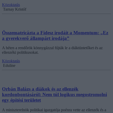
Közoktatás
Tarnay Kristóf
Összematricázta a Fidesz irodáit a Momentum: „Ez
a gyerekverő állampárt irodája”
A héten a rendőrök könnygázzal fújták le a diáktüntetőket és az
ellenzéki politikusokat.
Közoktatás
Eduline
Orbán Balázs a diákok és az ellenzék
kordonbontásáról: Nem túl logikus megostromolni
egy építési területet
A miniszterelnök politikai igazgatója poénra vette az ellenzék és a