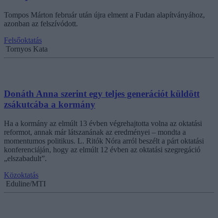
Tompos Márton február után újra elment a Fudan alapítványához,
azonban az felszívódott.
Felsőoktatás
Tornyos Kata
Donáth Anna szerint egy teljes generációt küldött
zsákutcába a kormány
Ha a kormány az elmúlt 13 évben végrehajtotta volna az oktatási
reformot, annak már látszanának az eredményei – mondta a
momentumos politikus. L. Ritók Nóra arról beszélt a párt oktatási
konferenciáján, hogy az elmúlt 12 évben az oktatási szegregáció
„elszabadult”.
Közoktatás
Eduline/MTI