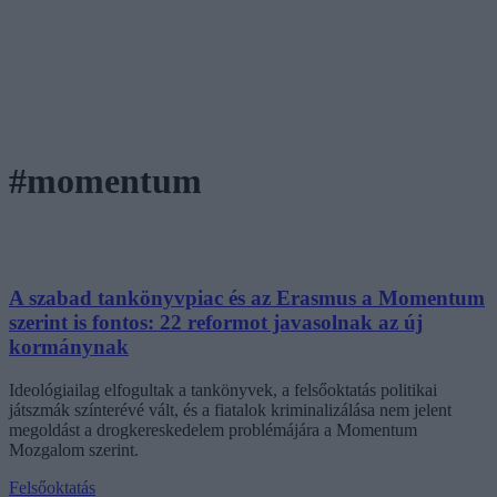
#momentum
A szabad tankönyvpiac és az Erasmus a Momentum
szerint is fontos: 22 reformot javasolnak az új
kormánynak
Ideológiailag elfogultak a tankönyvek, a felsőoktatás politikai
játszmák színterévé vált, és a fiatalok kriminalizálása nem jelent
megoldást a drogkereskedelem problémájára a Momentum
Mozgalom szerint.
Felsőoktatás