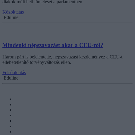
diákok múlt heti tüntetését a parlamentben.
Közoktatás
Eduline
Mindenki népszavazást akar a CEU-ról?
Három párt is bejelentette, népszavazást kezdeményez a CEU-t
ellehetetlenítő törvényváltozás ellen.
Felsőoktatás
Eduline