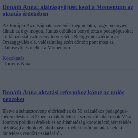
Donáth Anna: aláírásgyűjtést kezd a Momentum az
oktatás érdekében
Az Európai Bizottságnak szeretnék megmutatni, hogy mennyien
állnak az ügy mögött. Június ötödikén benyújtotta a pedagógusokat
korlátozó státusztörvény tervezetét a Belügyminisztérium az
Országgyűlés elé, valószínűleg ezért döntött pont most az
aláírásgyűjtés mellett a Momentum.
Közoktatás
Tornyos Kata
Donáth Anna oktatási reformhoz kötné az uniós
pénzeket
Illetve a státusztörvény eltörléséhez és 50 százalékos pedagógus-
béremeléshez. Közben a diáktüntetések szervezői találkoztak Věra
Jourová politikai értékek és az átláthatóság koordinációjáért felelős
bizottsági alelnökkel, ahol mások mellett fotót mutattak neki a
tüntetések rendőri oszlatásáról.