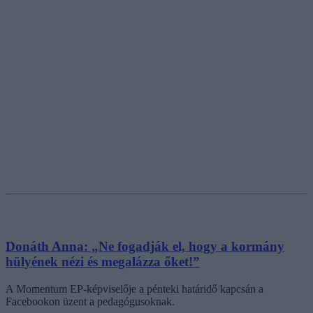
Donáth Anna: „Ne fogadják el, hogy a kormány
hülyének nézi és megalázza őket!”
A Momentum EP-képviselője a pénteki határidő kapcsán a
Facebookon üzent a pedagógusoknak.