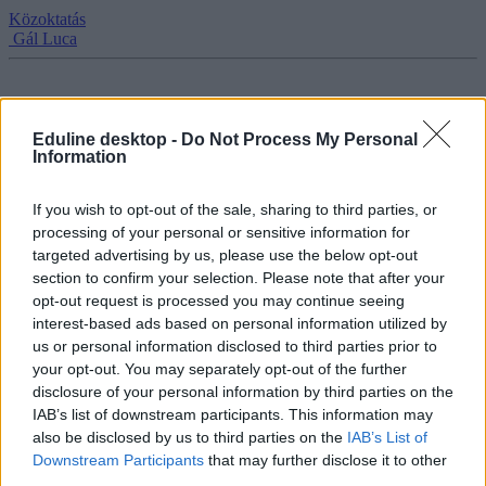
Közoktatás
Gál Luca
30 pályaelhagyó tanár nevét fújta fel a
Eduline desktop -
Do Not Process My Personal
Information
Belügyminisztérium elé a Momentum
A reggeli demonstrációval a státusztörvény negatív
If you wish to opt-out of the sale, sharing to third parties, or
következményeire szerették volna felhívni a figyelmet.
processing of your personal or sensitive information for
targeted advertising by us, please use the below opt-out
Közoktatás
section to confirm your selection. Please note that after your
Tornyos Kata
opt-out request is processed you may continue seeing
interest-based ads based on personal information utilized by
us or personal information disclosed to third parties prior to
your opt-out. You may separately opt-out of the further
Elbocsátották a december óta tüntető momentumos
disclosure of your personal information by third parties on the
tanárt
IAB’s list of downstream participants. This information may
also be disclosed by us to third parties on the
IAB’s List of
Múlt héten levélben rúgták ki Dukán András Ferencet, a Madách
Downstream Participants
that may further disclose it to other
Imre Gimnázium tanárát, aki több mint 250 napon át azzal tüntetett a
third parties.