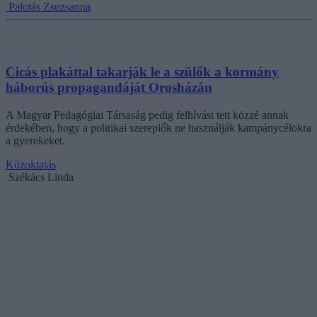
Palotás Zsuzsanna
Cicás plakáttal takarják le a szülők a kormány
háborús propagandáját Orosházán
A Magyar Pedagógiai Társaság pedig felhívást tett közzé annak
érdekében, hogy a politikai szereplők ne használják kampánycélokra
a gyerekeket.
Közoktatás
Székács Linda