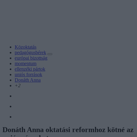
Közoktatás
pedagógusbérek
európai bizottság
momentum
ellenzéki pártok
uniós források
Donáth Anna
+2
Donáth Anna oktatási reformhoz kötné az