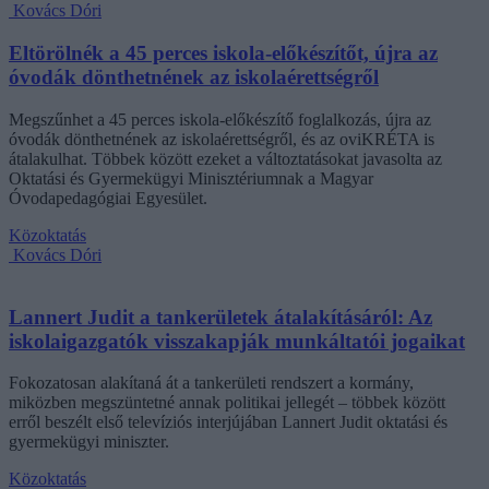
Kovács Dóri
Eltörölnék a 45 perces iskola-előkészítőt, újra az
óvodák dönthetnének az iskolaérettségről
Megszűnhet a 45 perces iskola-előkészítő foglalkozás, újra az
óvodák dönthetnének az iskolaérettségről, és az oviKRÉTA is
átalakulhat. Többek között ezeket a változtatásokat javasolta az
Oktatási és Gyermekügyi Minisztériumnak a Magyar
Óvodapedagógiai Egyesület.
Közoktatás
Kovács Dóri
Lannert Judit a tankerületek átalakításáról: Az
iskolaigazgatók visszakapják munkáltatói jogaikat
Fokozatosan alakítaná át a tankerületi rendszert a kormány,
miközben megszüntetné annak politikai jellegét – többek között
erről beszélt első televíziós interjújában Lannert Judit oktatási és
gyermekügyi miniszter.
Közoktatás