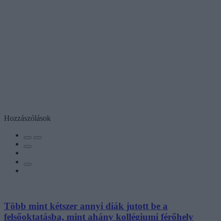
Hozzászólások
Több mint kétszer annyi diák jutott be a
felsőoktatásba, mint ahány kollégiumi férőhely