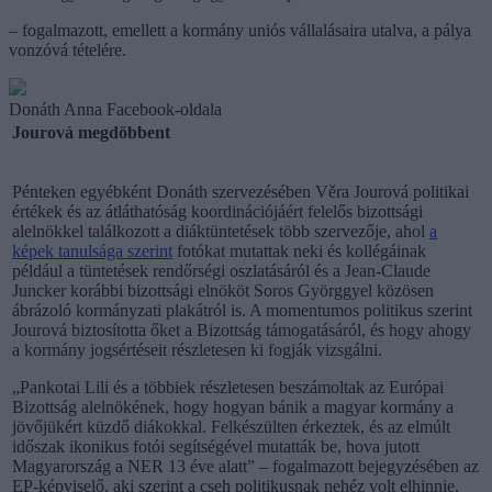
– fogalmazott, emellett a kormány uniós vállalásaira utalva, a pálya
vonzóvá tételére.
Donáth Anna Facebook-oldala
Jourová megdöbbent
Pénteken egyébként Donáth szervezésében Věra Jourová politikai
értékek és az átláthatóság koordinációjáért felelős bizottsági
alelnökkel találkozott a diáktüntetések több szervezője, ahol
a
képek tanulsága szerint
fotókat mutattak neki és kollégáinak
például a tüntetések rendőrségi oszlatásáról és a Jean-Claude
Juncker korábbi bizottsági elnököt Soros Györggyel közösen
ábrázoló kormányzati plakátról is. A momentumos politikus szerint
Jourová biztosította őket a Bizottság támogatásáról, és hogy ahogy
a kormány jogsértéseit részletesen ki fogják vizsgálni.
„Pankotai Lili és a többiek részletesen beszámoltak az Európai
Bizottság alelnökének, hogy hogyan bánik a magyar kormány a
jövőjükért küzdő diákokkal. Felkészülten érkeztek, és az elmúlt
időszak ikonikus fotói segítségével mutatták be, hova jutott
Magyarország a NER 13 éve alatt” – fogalmazott bejegyzésében az
EP-képviselő, aki szerint a cseh politikusnak nehéz volt elhinnie,