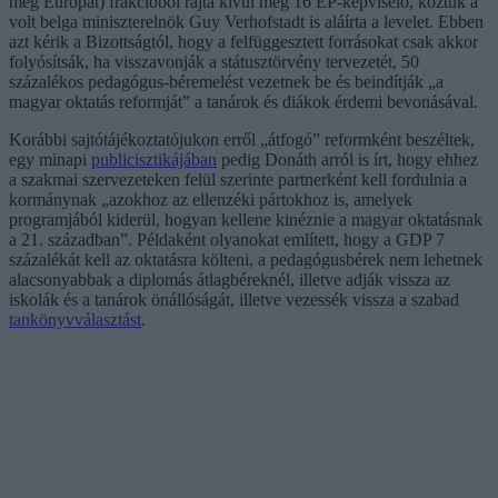
meg Európát) frakcióból rajta kívül még 16 EP-képviselő, köztük a
volt belga miniszterelnök Guy Verhofstadt is aláírta a levelet. Ebben
azt kérik a Bizottságtól, hogy a felfüggesztett forrásokat csak akkor
folyósítsák, ha visszavonják a státusztörvény tervezetét, 50
százalékos pedagógus-béremelést vezetnek be és beindítják „a
magyar oktatás reformját” a tanárok és diákok érdemi bevonásával.
Korábbi sajtótájékoztatójukon erről „átfogó” reformként beszéltek,
egy minapi
publicisztikájában
pedig Donáth arról is írt, hogy ehhez
a szakmai szervezeteken felül szerinte partnerként kell fordulnia a
kormánynak „azokhoz az ellenzéki pártokhoz is, amelyek
programjából kiderül, hogyan kellene kinéznie a magyar oktatásnak
a 21. században”. Példaként olyanokat említett, hogy a GDP 7
százalékát kell az oktatásra költeni, a pedagógusbérek nem lehetnek
alacsonyabbak a diplomás átlagbéreknél, illetve adják vissza az
iskolák és a tanárok önállóságát, illetve vezessék vissza a szabad
tankönyvválasztást
.