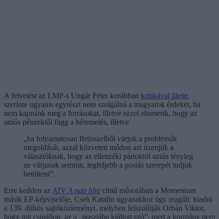
A felvetést az LMP-s Ungár Péter korábban
kritikával illette
,
szerinte ugyanis egyrészt nem szolgálná a magyarok érdekét, ha
nem kapnánk meg a forrásokat, illetve ezzel elismerik, hogy az
uniós pénzektől függ a béremelés, illetve
„ha folyamatosan Brüsszelből várjuk a problémák
megoldását, azzal közvetett módon azt üzenjük a
választóknak, hogy az ellenzéki pártoktól aztán tényleg
ne várjanak semmit, legfeljebb a postás szerepét tudjuk
betölteni”.
Erre kedden az
ATV A nap híre
című műsorában a Momentum
másik EP-képviselője, Cseh Katalin ugyanakkor úgy reagált: kiadni
a 139. dühös sajtóközleményt, melyben felszólítják Orbán Viktor,
hogy mit csináljon, az a „pusztába kiáltott szó”, mert a kormány nem