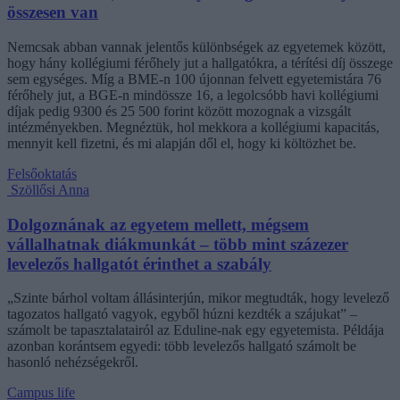
összesen van
Nemcsak abban vannak jelentős különbségek az egyetemek között,
hogy hány kollégiumi férőhely jut a hallgatókra, a térítési díj összege
sem egységes. Míg a BME-n 100 újonnan felvett egyetemistára 76
férőhely jut, a BGE-n mindössze 16, a legolcsóbb havi kollégiumi
díjak pedig 9300 és 25 500 forint között mozognak a vizsgált
intézményekben. Megnéztük, hol mekkora a kollégiumi kapacitás,
mennyit kell fizetni, és mi alapján dől el, hogy ki költözhet be.
Felsőoktatás
Szöllősi Anna
Dolgoznának az egyetem mellett, mégsem
vállalhatnak diákmunkát – több mint százezer
levelezős hallgatót érinthet a szabály
„Szinte bárhol voltam állásinterjún, mikor megtudták, hogy levelező
tagozatos hallgató vagyok, egyből húzni kezdték a szájukat” –
számolt be tapasztalatairól az Eduline-nak egy egyetemista. Példája
azonban korántsem egyedi: több levelezős hallgató számolt be
hasonló nehézségekről.
Campus life