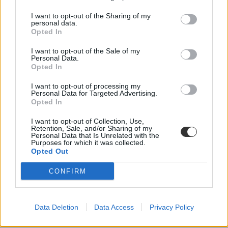
meg a jogállástervezet összeszerkesztett változatát. Erről a tárca
kérdésünkre azt írta: „a törvényjavaslat benyújtását követően -
I want to opt-out of the Sharing of my
értelemszerűen egybeszerkesztve - hozzáférhető lesz minden
personal data.
érdeklődő számára, további vitájára az Országgyűlésben lesz
Opted In
lehetőség”.
I want to opt-out of the Sale of my
(Kiemelt képünk: Veres Viktor / hvg.hu)
Personal Data.
Opted In
I want to opt-out of processing my
Personal Data for Targeted Advertising.
Opted In
I want to opt-out of Collection, Use,
Retention, Sale, and/or Sharing of my
Personal Data that Is Unrelated with the
Purposes for which it was collected.
Opted Out
CONFIRM
Data Deletion
Data Access
Privacy Policy