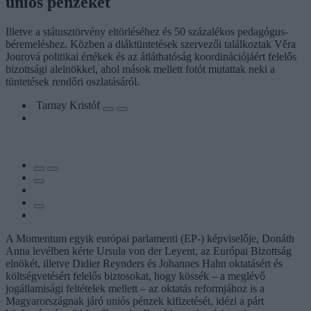
uniós pénzeket
Illetve a státusztörvény eltörléséhez és 50 százalékos pedagógus-
béremeléshez. Közben a diáktüntetések szervezői találkoztak Věra
Jourová politikai értékek és az átláthatóság koordinációjáért felelős
bizottsági alelnökkel, ahol mások mellett fotót mutattak neki a
tüntetések rendőri oszlatásáról.
Tarnay Kristóf
A Momentum egyik európai parlamenti (EP-) képviselője, Donáth
Anna levélben kérte Ursula von der Leyent, az Európai Bizottság
elnökét, illetve Didier Reynders és Johannes Hahn oktatásért és
költségvetésért felelős biztosokat, hogy kössék – a meglévő
jogállamisági feltételek mellett – az oktatás reformjához is a
Magyarországnak járó uniós pénzek kifizetését, idézi a párt