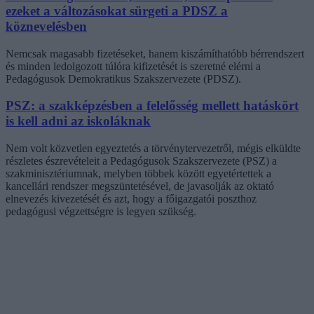
ezeket a változásokat sürgeti a PDSZ a
köznevelésben
Nemcsak magasabb fizetéseket, hanem kiszámíthatóbb bérrendszert
és minden ledolgozott túlóra kifizetését is szeretné elérni a
Pedagógusok Demokratikus Szakszervezete (PDSZ).
PSZ: a szakképzésben a felelősség mellett hatáskört
is kell adni az iskoláknak
Nem volt közvetlen egyeztetés a törvénytervezetről, mégis elküldte
részletes észrevételeit a Pedagógusok Szakszervezete (PSZ) a
szakminisztériumnak, melyben többek között egyetértettek a
kancellári rendszer megszüntetésével, de javasolják az oktató
elnevezés kivezetését és azt, hogy a főigazgatói poszthoz
pedagógusi végzettségre is legyen szükség.