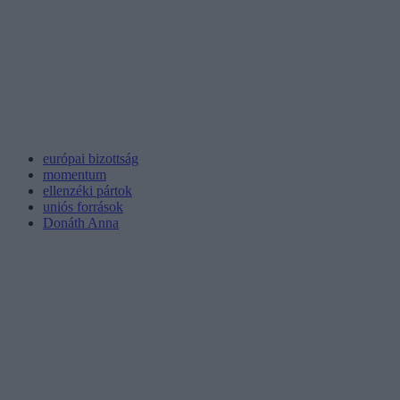
európai bizottság
momentum
ellenzéki pártok
uniós források
Donáth Anna