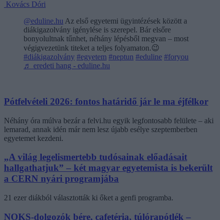
Kovács Dóri
@eduline.hu
Az első egyetemi ügyintézések között a
diákigazolvány igénylése is szerepel. Bár elsőre
bonyolultnak tűnhet, néhány lépésből megvan – most
végigvezetünk titeket a teljes folyamaton.😉
#diákigazolvány
#egyetem
#neptun
#eduline
#foryou
♬ eredeti hang - eduline.hu
Pótfelvételi 2026: fontos határidő jár le ma éjfélkor
Néhány óra múlva bezár a felvi.hu egyik legfontosabb felülete – aki
lemarad, annak idén már nem lesz újabb esélye szeptemberben
egyetemet kezdeni.
„A világ legelismertebb tudósainak előadásait
hallgathatjuk” – két magyar egyetemista is bekerült
a CERN nyári programjába
21 ezer diákból választották ki őket a genfi programba.
NOKS-dolgozók bére, cafetéria, túlórapótlék –