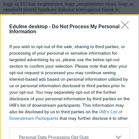
hogy az EU-ban megtörténhet, hogy „megtörténhet olyan, hogy az
oktatásért tüntető fiatalkorú diákokat könnygázzal fújnak le,
gumibottal vernek és rendőrségi intézkedés alá vonnak”.
Eduline desktop -
Do Not Process My Personal
Egyeztetések
Information
A Belügyminisztérium (BM) egyébként összehívott múlt hétre
egy
If you wish to opt-out of the sale, sharing to third parties, or
egyeztetést a parlamenti frakciókkal
, ahol azonban a szakértői
delegáltként meghívott érdekképviseletek nem kaptak szót. Őket
processing of your personal or sensitive information for
ezután meghívták külön, de a rövid határidő mellett
csak hárman
targeted advertising by us, please use the below opt-out
voltak jelen
. A civilek ezután újabb egyeztetésre hívták a tárcát és
section to confirm your selection. Please note that after your
annak vezetőjét. Megkérdeztük a BM sajtóosztályát, elfogadják-e
opt-out request is processed you may continue seeing
ezt a meghívást. Ám erre nem kaptunk egyértelmű választ, csupán
interest-based ads based on personal information utilized by
azt írták, hogy
us or personal information disclosed to third parties prior to
„az új pedagógus életpálya törvényjavaslatról három
your opt-out. You may separately opt-out of the further
hónapja tart a szakmai egyeztetés, a belügyminiszter
disclosure of your personal information by third parties on the
személyesen is egyeztetett a parlamenti pártokkal, a
IAB’s list of downstream participants. This information may
köznevelési államtitkár a szakmai és az érdekképviseleti
also be disclosed by us to third parties on the
IAB’s List of
szervezetekkel”.
Downstream Participants
that may further disclose it to other
Egyébként arra is rákérdeztünk, amit
szakszervezeti részről régóta
third parties.
kifogásoltak
, nevezetesen, hogy azokkal a pontokkal kiegészülve,
amelyeknek a módosításáról már megegyeztek, még nem kapták
Personal Data Processing Opt Outs