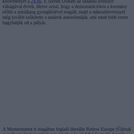
közleményét a
24.hu
. E szerint Donáth az oktatási rendszer
válságával érvelt, illetve azzal, hogy a demonstrációkra a kormány
előbb a sztrájkjog gyengítésével reagált, majd a státusztörvénnyel
még tovább szűkítette a tanárok autonómiáját, ami miatt több ezren
hagyhatják ott a pályát.
A Momentumot is magában foglaló liberális Renew Europe (Újítsuk