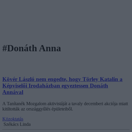
#Donáth Anna
Kövér László nem engedte, hogy Törley Katalin a
Képviselői Irodaházban egyeztessen Donáth
Annával
A Tanítanék Mozgalom aktivistáját a tavaly decemberi akciója miatt
kitiltották az országgyűlés épületeiből.
Közoktatás
Székács Linda