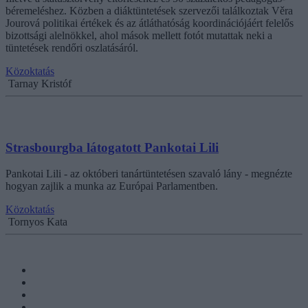
béremeléshez. Közben a diáktüntetések szervezői találkoztak Věra
Jourová politikai értékek és az átláthatóság koordinációjáért felelős
bizottsági alelnökkel, ahol mások mellett fotót mutattak neki a
tüntetések rendőri oszlatásáról.
Közoktatás
Tarnay Kristóf
Strasbourgba látogatott Pankotai Lili
Pankotai Lili - az októberi tanártüntetésen szavaló lány - megnézte
hogyan zajlik a munka az Európai Parlamentben.
Közoktatás
Tornyos Kata