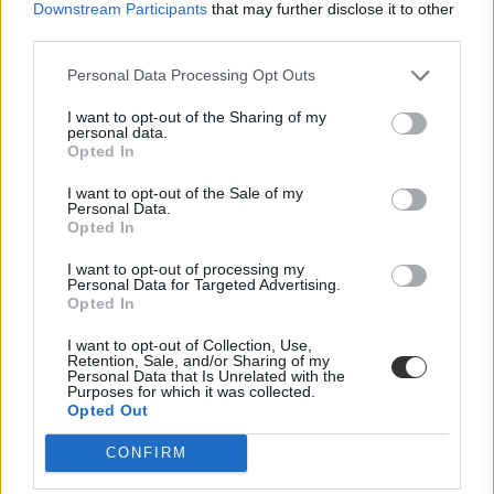
Downstream Participants
that may further disclose it to other
third parties.
Personal Data Processing Opt Outs
I want to opt-out of the Sharing of my
personal data.
Opted In
I want to opt-out of the Sale of my
Personal Data.
Opted In
Donáth Anna: aláírásgyűjtést kezd a Momentum az
I want to opt-out of processing my
oktatás érdekében
Personal Data for Targeted Advertising.
Opted In
Az Európai Bizottságnak szeretnék megmutatni, hogy mennyien
állnak az ügy mögött. Június ötödikén benyújtotta a pedagógusokat
I want to opt-out of Collection, Use,
korlátozó státusztörvény tervezetét a Belügyminisztérium az
Retention, Sale, and/or Sharing of my
Országgyűlés elé, valószínűleg ezért döntött pont most az
Personal Data that Is Unrelated with the
Purposes for which it was collected.
aláírásgyűjtés mellett a Momentum.
Opted Out
Közoktatás
Tornyos Kata
CONFIRM