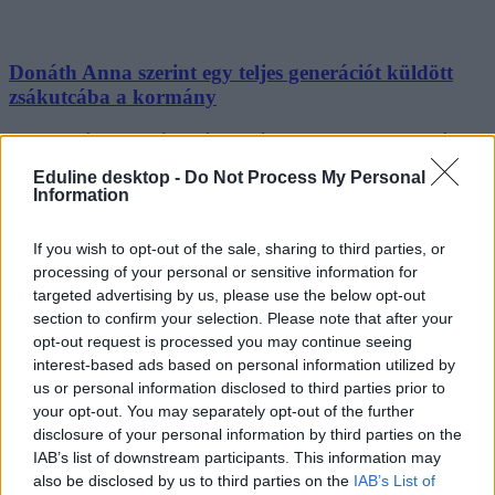
Donáth Anna szerint egy teljes generációt küldött
zsákutcába a kormány
Ha a kormány az elmúlt 13 évben végrehajtotta volna az oktatási
reformot, annak már látszanának az eredményei – mondta a
Eduline desktop -
Do Not Process My Personal
momentumos politikus. L. Ritók Nóra arról beszélt a párt oktatási
Information
konferenciáján, hogy az elmúlt 12 évben az oktatási szegregáció
„elszabadult”.
If you wish to opt-out of the sale, sharing to third parties, or
Közoktatás
processing of your personal or sensitive information for
Eduline/MTI
targeted advertising by us, please use the below opt-out
section to confirm your selection. Please note that after your
opt-out request is processed you may continue seeing
interest-based ads based on personal information utilized by
us or personal information disclosed to third parties prior to
your opt-out. You may separately opt-out of the further
disclosure of your personal information by third parties on the
IAB’s list of downstream participants. This information may
also be disclosed by us to third parties on the
IAB’s List of