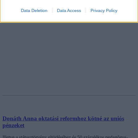
Data Deletion
Data Access
Privacy Policy
Donáth Anna oktatási reformhoz kötné az uniós
pénzeket
Illetve a státusztörvény eltörléséhez és 50 százalékos pedagógus-