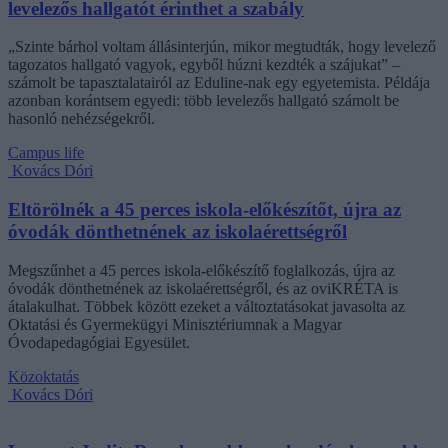
levelezős hallgatót érinthet a szabály
„Szinte bárhol voltam állásinterjún, mikor megtudták, hogy levelező
tagozatos hallgató vagyok, egyből húzni kezdték a szájukat” –
számolt be tapasztalatairól az Eduline-nak egy egyetemista. Példája
azonban korántsem egyedi: több levelezős hallgató számolt be
hasonló nehézségekről.
Campus life
Kovács Dóri
Eltörölnék a 45 perces iskola-előkészítőt, újra az
óvodák dönthetnének az iskolaérettségről
Megszűnhet a 45 perces iskola-előkészítő foglalkozás, újra az
óvodák dönthetnének az iskolaérettségről, és az oviKRÉTA is
átalakulhat. Többek között ezeket a változtatásokat javasolta az
Oktatási és Gyermekügyi Minisztériumnak a Magyar
Óvodapedagógiai Egyesület.
Közoktatás
Kovács Dóri