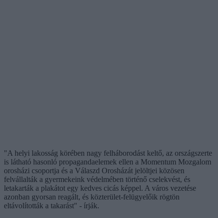
"A helyi lakosság körében nagy felháborodást keltő, az országszerte
is látható hasonló propagandaelemek ellen a Momentum Mozgalom
orosházi csoportja és a Válaszd Orosházát jelöltjei közösen
felvállalták a gyermekeink védelmében történő cselekvést, és
letakarták a plakátot egy kedves cicás képpel. A város vezetése
azonban gyorsan reagált, és közterület-felügyelőik rögtön
eltávolították a takarást" - írják.