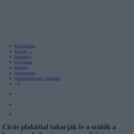
Közoktatás
Egyéb
kampány
Orosháza
háború
momentum
önkormányzati választás
+2
Cicás plakáttal takarják le a szülők a