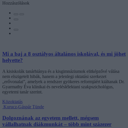
Hozzászólások
Mi a baj a 8 osztályos általános iskolával, és mi jöhet
helyette?
A kisiskolák tanárhiánya és a kisgimnáziumok elitképzővé válása
nem elszigetelt hibák, hanem a jelenlegi oktatási szerkezet
„erővonalai”, amelyek a rendszer gyökeres reformjáért kiáltanak Dr.
Gyarmathy Éva klinikai és neveléslélektani szakpszichológus,
egyetemi tanár szerint.
Közoktatás
Kurucz-Gáspár Tünde
Dolgoznának az egyetem mellett, mégsem
vállalhatnak diákmunkát – több mint százezer