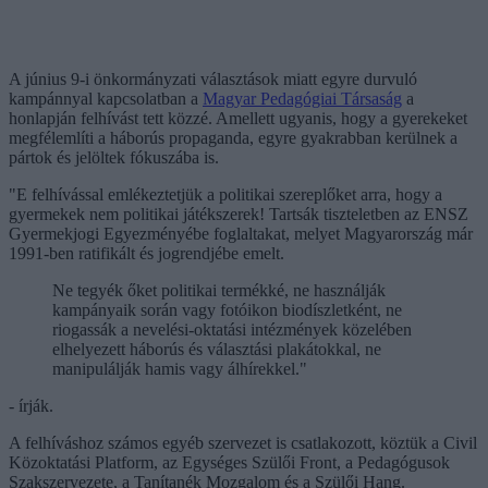
A június 9-i önkormányzati választások miatt egyre durvuló
kampánnyal kapcsolatban a
Magyar Pedagógiai Társaság
a
honlapján felhívást tett közzé. Amellett ugyanis, hogy a gyerekeket
megfélemlíti a háborús propaganda, egyre gyakrabban kerülnek a
pártok és jelöltek fókuszába is.
"E felhívással emlékeztetjük a politikai szereplőket arra, hogy a
gyermekek nem politikai játékszerek! Tartsák tiszteletben az ENSZ
Gyermekjogi Egyezményébe foglaltakat, melyet Magyarország már
1991-ben ratifikált és jogrendjébe emelt.
Ne tegyék őket politikai termékké, ne használják
kampányaik során vagy fotóikon biodíszletként, ne
riogassák a nevelési-oktatási intézmények közelében
elhelyezett háborús és választási plakátokkal, ne
manipulálják hamis vagy álhírekkel."
- írják.
A felhíváshoz számos egyéb szervezet is csatlakozott, köztük a Civil
Közoktatási Platform, az Egységes Szülői Front, a Pedagógusok
Szakszervezete, a Tanítanék Mozgalom és a Szülői Hang.