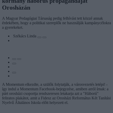
kormány háborús propagandáját
Orosházán
A Magyar Pedagógiai Társaság pedig felhívást tett közzé annak
érdekében, hogy a politikai szereplők ne használják kampánycélokra
a gyerekeket.
Székács Linda
A Momentum elkezdte, a szülők folytatják, a városvezetés letépi! -
így indul a Momentum Facebook-bejegyzése, amiben arról írnak: a
párt orosházi csoportja rendszeresen letakarja azt a "Háború"
feliratos plakátot, amit a Fidesz az Orosházi Református Két Tanítási
Nyelvű Általános Iskola előtt helyezett el.