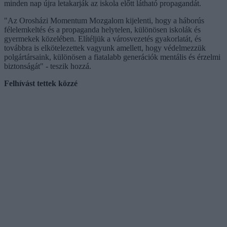
minden nap újra letakarják az iskola előtt látható propagandát.
"Az Orosházi Momentum Mozgalom kijelenti, hogy a háborús
félelemkeltés és a propaganda helytelen, különösen iskolák és
gyermekek közelében. Elítéljük a városvezetés gyakorlatát, és
továbbra is elkötelezettek vagyunk amellett, hogy védelmezzük
polgártársaink, különösen a fiatalabb generációk mentális és érzelmi
biztonságát" - teszik hozzá.
Felhívást tettek közzé