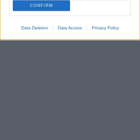
momentum
CONFIRM
önkormányzati választás
Data Deletion
Data Access
Privacy Policy