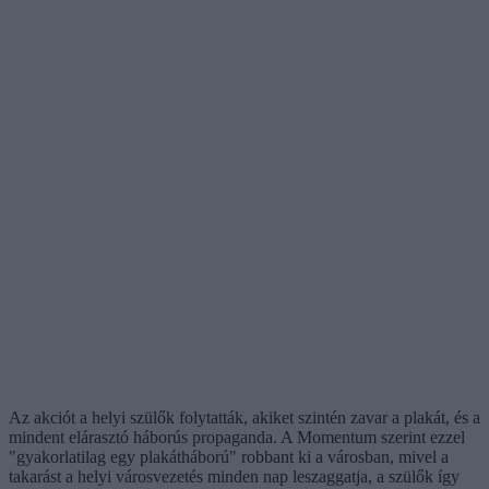
Az akciót a helyi szülők folytatták, akiket szintén zavar a plakát, és a
mindent elárasztó háborús propaganda. A Momentum szerint ezzel
"gyakorlatilag egy plakátháború" robbant ki a városban, mivel a
takarást a helyi városvezetés minden nap leszaggatja, a szülők így