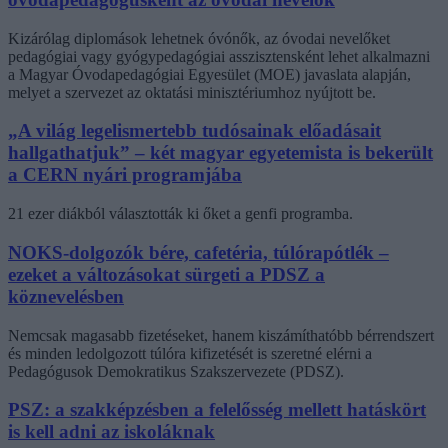
Kizárólag diplomások lehetnek óvónők, az óvodai nevelőket
pedagógiai vagy gyógypedagógiai asszisztensként lehet alkalmazni
a Magyar Óvodapedagógiai Egyesület (MOE) javaslata alapján,
melyet a szervezet az oktatási minisztériumhoz nyújtott be.
„A világ legelismertebb tudósainak előadásait
hallgathatjuk” – két magyar egyetemista is bekerült
a CERN nyári programjába
21 ezer diákból választották ki őket a genfi programba.
NOKS-dolgozók bére, cafetéria, túlórapótlék –
ezeket a változásokat sürgeti a PDSZ a
köznevelésben
Nemcsak magasabb fizetéseket, hanem kiszámíthatóbb bérrendszert
és minden ledolgozott túlóra kifizetését is szeretné elérni a
Pedagógusok Demokratikus Szakszervezete (PDSZ).
PSZ: a szakképzésben a felelősség mellett hatáskört
is kell adni az iskoláknak