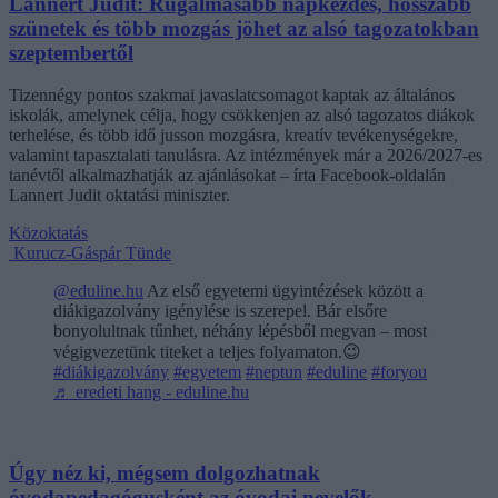
Lannert Judit: Rugalmasabb napkezdés, hosszabb
szünetek és több mozgás jöhet az alsó tagozatokban
szeptembertől
Tizennégy pontos szakmai javaslatcsomagot kaptak az általános
iskolák, amelynek célja, hogy csökkenjen az alsó tagozatos diákok
terhelése, és több idő jusson mozgásra, kreatív tevékenységekre,
valamint tapasztalati tanulásra. Az intézmények már a 2026/2027-es
tanévtől alkalmazhatják az ajánlásokat – írta Facebook-oldalán
Lannert Judit oktatási miniszter.
Közoktatás
Kurucz-Gáspár Tünde
@eduline.hu
Az első egyetemi ügyintézések között a
diákigazolvány igénylése is szerepel. Bár elsőre
bonyolultnak tűnhet, néhány lépésből megvan – most
végigvezetünk titeket a teljes folyamaton.😉
#diákigazolvány
#egyetem
#neptun
#eduline
#foryou
♬ eredeti hang - eduline.hu
Úgy néz ki, mégsem dolgozhatnak
óvodapedagógusként az óvodai nevelők