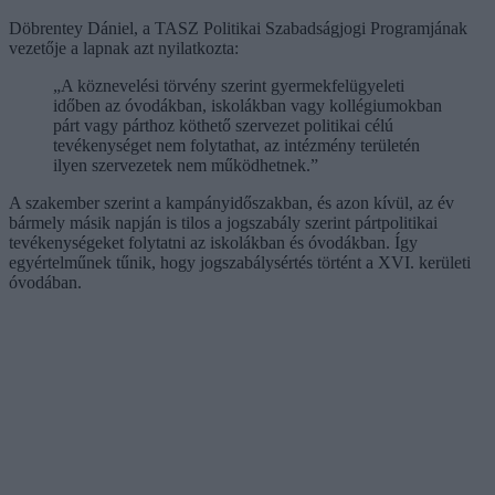
Döbrentey Dániel, a TASZ Politikai Szabadságjogi Programjának
vezetője a lapnak azt nyilatkozta:
„A köznevelési törvény szerint gyermekfelügyeleti
időben az óvodákban, iskolákban vagy kollégiumokban
párt vagy párthoz köthető szervezet politikai célú
tevékenységet nem folytathat, az intézmény területén
ilyen szervezetek nem működhetnek.”
A szakember szerint a kampányidőszakban, és azon kívül, az év
bármely másik napján is tilos a jogszabály szerint pártpolitikai
tevékenységeket folytatni az iskolákban és óvodákban. Így
egyértelműnek tűnik, hogy jogszabálysértés történt a XVI. kerületi
óvodában.