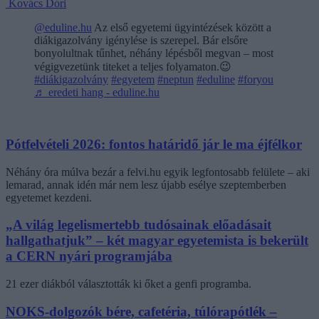
Kovács Dóri
@eduline.hu
Az első egyetemi ügyintézések között a
diákigazolvány igénylése is szerepel. Bár elsőre
bonyolultnak tűnhet, néhány lépésből megvan – most
végigvezetünk titeket a teljes folyamaton.😉
#diákigazolvány
#egyetem
#neptun
#eduline
#foryou
♬ eredeti hang - eduline.hu
Pótfelvételi 2026: fontos határidő jár le ma éjfélkor
Néhány óra múlva bezár a felvi.hu egyik legfontosabb felülete – aki
lemarad, annak idén már nem lesz újabb esélye szeptemberben
egyetemet kezdeni.
„A világ legelismertebb tudósainak előadásait
hallgathatjuk” – két magyar egyetemista is bekerült
a CERN nyári programjába
21 ezer diákból választották ki őket a genfi programba.
NOKS-dolgozók bére, cafetéria, túlórapótlék –