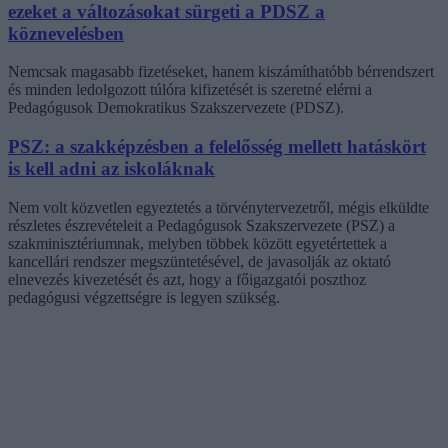
ezeket a változásokat sürgeti a PDSZ a
köznevelésben
Nemcsak magasabb fizetéseket, hanem kiszámíthatóbb bérrendszert
és minden ledolgozott túlóra kifizetését is szeretné elérni a
Pedagógusok Demokratikus Szakszervezete (PDSZ).
PSZ: a szakképzésben a felelősség mellett hatáskört
is kell adni az iskoláknak
Nem volt közvetlen egyeztetés a törvénytervezetről, mégis elküldte
részletes észrevételeit a Pedagógusok Szakszervezete (PSZ) a
szakminisztériumnak, melyben többek között egyetértettek a
kancellári rendszer megszüntetésével, de javasolják az oktató
elnevezés kivezetését és azt, hogy a főigazgatói poszthoz
pedagógusi végzettségre is legyen szükség.