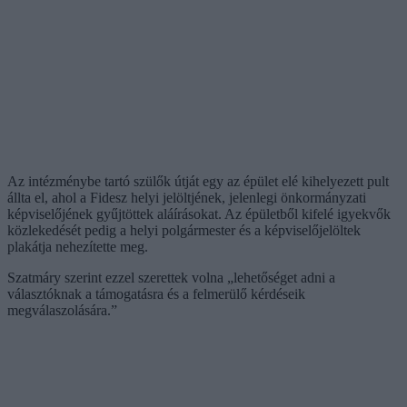
Az intézménybe tartó szülők útját egy az épület elé kihelyezett pult
állta el, ahol a Fidesz helyi jelöltjének, jelenlegi önkormányzati
képviselőjének gyűjtöttek aláírásokat. Az épületből kifelé igyekvők
közlekedését pedig a helyi polgármester és a képviselőjelöltek
plakátja nehezítette meg.
Szatmáry szerint ezzel szerettek volna „lehetőséget adni a
választóknak a támogatásra és a felmerülő kérdéseik
megválaszolására.”