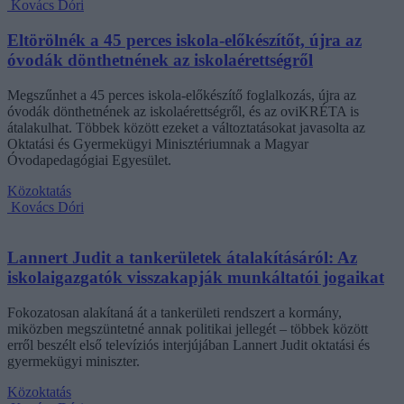
Kovács Dóri
Eltörölnék a 45 perces iskola-előkészítőt, újra az
óvodák dönthetnének az iskolaérettségről
Megszűnhet a 45 perces iskola-előkészítő foglalkozás, újra az
óvodák dönthetnének az iskolaérettségről, és az oviKRÉTA is
átalakulhat. Többek között ezeket a változtatásokat javasolta az
Oktatási és Gyermekügyi Minisztériumnak a Magyar
Óvodapedagógiai Egyesület.
Közoktatás
Kovács Dóri
Lannert Judit a tankerületek átalakításáról: Az
iskolaigazgatók visszakapják munkáltatói jogaikat
Fokozatosan alakítaná át a tankerületi rendszert a kormány,
miközben megszüntetné annak politikai jellegét – többek között
erről beszélt első televíziós interjújában Lannert Judit oktatási és
gyermekügyi miniszter.
Közoktatás