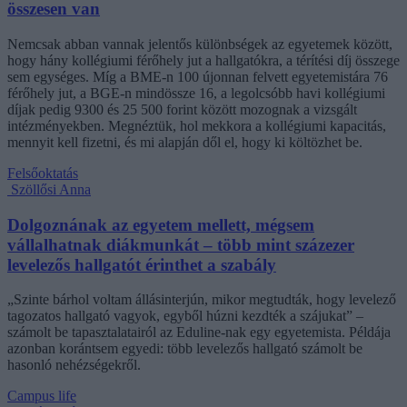
összesen van
Nemcsak abban vannak jelentős különbségek az egyetemek között,
hogy hány kollégiumi férőhely jut a hallgatókra, a térítési díj összege
sem egységes. Míg a BME-n 100 újonnan felvett egyetemistára 76
férőhely jut, a BGE-n mindössze 16, a legolcsóbb havi kollégiumi
díjak pedig 9300 és 25 500 forint között mozognak a vizsgált
intézményekben. Megnéztük, hol mekkora a kollégiumi kapacitás,
mennyit kell fizetni, és mi alapján dől el, hogy ki költözhet be.
Felsőoktatás
Szöllősi Anna
Dolgoznának az egyetem mellett, mégsem
vállalhatnak diákmunkát – több mint százezer
levelezős hallgatót érinthet a szabály
„Szinte bárhol voltam állásinterjún, mikor megtudták, hogy levelező
tagozatos hallgató vagyok, egyből húzni kezdték a szájukat” –
számolt be tapasztalatairól az Eduline-nak egy egyetemista. Példája
azonban korántsem egyedi: több levelezős hallgató számolt be
hasonló nehézségekről.
Campus life