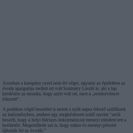
Azonban a kampány ezzel nem ért véget, ugyanis az épületben az
óvoda igazgatója mellett ott volt Szatmáry László is, aki a lap
kérdésére az mondta, hogy azért volt ott, mert a „rendezvényre
érkezett”.
A politikus végül beszédet is tartott a nyílt napra érkező szülőknek
az intézményben, amiben egy megkérdezett szülő szerint "arról
beszélt, hogy a helyi fideszes önkormányzat mennyi mindent tett a
kerületért. Megemlítette azt is, hogy mikor és mennyi pénzért
újították fel az óvodát.”