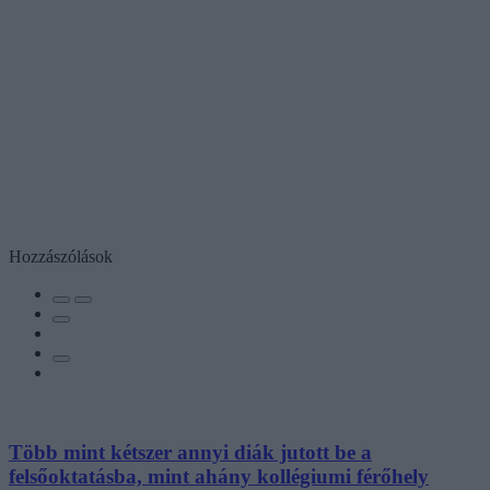
Hozzászólások
Több mint kétszer annyi diák jutott be a
felsőoktatásba, mint ahány kollégiumi férőhely