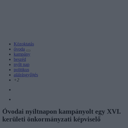
Közoktatás
óvoda
kampány
beszéd
nyílt nap
politikus
aláírásgyűjtés
+2
Óvodai nyíltnapon kampányolt egy XVI.
kerületi önkormányzati képviselő