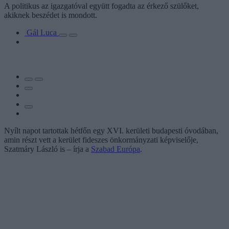
A politikus az igazgatóval együtt fogadta az érkező szülőket,
akiknek beszédet is mondott.
Gál Luca
Nyílt napot tartottak hétfőn egy XVI. kerületi budapesti óvodában,
amin részt vett a kerület fideszes önkormányzati képviselője,
Szatmáry László is – írja a
Szabad Európa
.