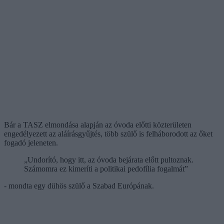
Bár a TASZ elmondása alapján az óvoda előtti közterületen
engedélyezett az aláírásgyűjtés, több szülő is felháborodott az őket
fogadó jeleneten.
„Undorító, hogy itt, az óvoda bejárata előtt pultoznak.
Számomra ez kimeríti a politikai pedofília fogalmát”
- mondta egy dühös szülő a Szabad Európának.