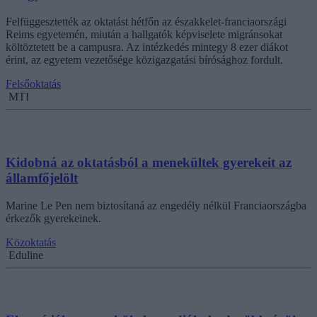
Felfüggesztették az oktatást hétfőn az északkelet-franciaországi
Reims egyetemén, miután a hallgatók képviselete migránsokat
költöztetett be a campusra. Az intézkedés mintegy 8 ezer diákot
érint, az egyetem vezetősége közigazgatási bírósághoz fordult.
Felsőoktatás
MTI
Kidobná az oktatásból a menekültek gyerekeit az
államfőjelölt
Marine Le Pen nem biztosítaná az engedély nélkül Franciaországba
érkezők gyerekeinek.
Közoktatás
Eduline