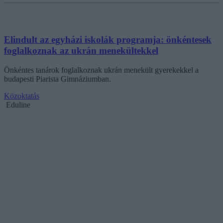
Elindult az egyházi iskolák programja: önkéntesek
foglalkoznak az ukrán menekültekkel
Önkéntes tanárok foglalkoznak ukrán menekült gyerekekkel a
budapesti Piarista Gimnáziumban.
Közoktatás
Eduline