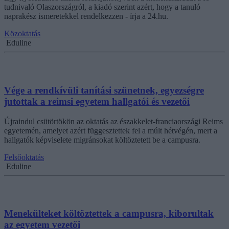
tudnivaló Olaszországról, a kiadó szerint azért, hogy a tanuló
naprakész ismeretekkel rendelkezzen - írja a 24.hu.
Közoktatás
Eduline
Vége a rendkívüli tanítási szünetnek, egyezségre
jutottak a reimsi egyetem hallgatói és vezetői
Újraindul csütörtökön az oktatás az északkelet-franciaországi Reims
egyetemén, amelyet azért függesztettek fel a múlt hétvégén, mert a
hallgatók képviselete migránsokat költöztetett be a campusra.
Felsőoktatás
Eduline
Menekülteket költöztettek a campusra, kiborultak
az egyetem vezetői