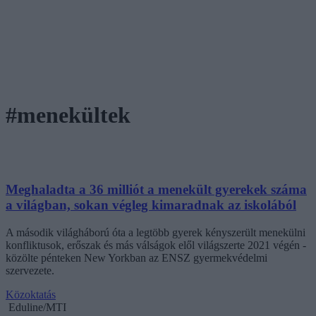
#menekültek
Meghaladta a 36 milliót a menekült gyerekek száma
a világban, sokan végleg kimaradnak az iskolából
A második világháború óta a legtöbb gyerek kényszerült menekülni
konfliktusok, erőszak és más válságok elől világszerte 2021 végén -
közölte pénteken New Yorkban az ENSZ gyermekvédelmi
szervezete.
Közoktatás
Eduline/MTI