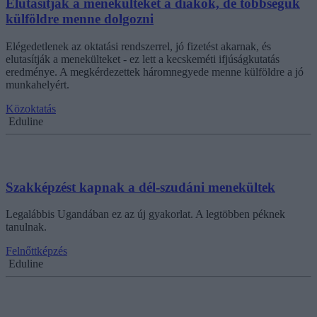
Elutasítják a menekülteket a diákok, de többségük
külföldre menne dolgozni
Elégedetlenek az oktatási rendszerrel, jó fizetést akarnak, és
elutasítják a menekülteket - ez lett a kecskeméti ifjúságkutatás
eredménye. A megkérdezettek háromnegyede menne külföldre a jó
munkahelyért.
Közoktatás
Eduline
Szakképzést kapnak a dél-szudáni menekültek
Legalábbis Ugandában ez az új gyakorlat. A legtöbben péknek
tanulnak.
Felnőttképzés
Eduline