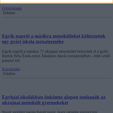
Felsőoktatás
Eduline
Egyik napról a másikra menekülteket költöztettek
egy győri iskola tornatermébe
Egyik napról a másikra 77 ukrajnai menekültet helyeztek el a győri
Bartók Béla Ének-zenei Általános Iskola tornatermében - több szülő
panaszt tett.
Közoktatás
Eduline
Egyházi iskolákban önkéntes alapon tanítanák az
ukrajnai menekült gyermekeket
Nyolc egyházi iskola fogott össze, hogy oktatást szervezzen