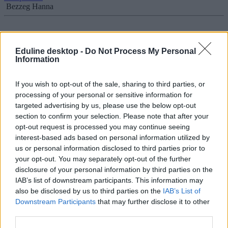
Bezzeg Hanna
Eduline desktop -
Do Not Process My Personal
Ukrán-orosz háború: Moldovában azon dolgoznak,
Information
hogy a diákok bekapcsolódhassanak az oktatásba
If you wish to opt-out of the sale, sharing to third parties, or
Az ukrajnai szülők eddig 650 gyermeknek kérvényezték a felvételt a
moldovai iskolákba és óvodákba.
processing of your personal or sensitive information for
targeted advertising by us, please use the below opt-out
Közoktatás
section to confirm your selection. Please note that after your
Eduline/MTI
opt-out request is processed you may continue seeing
interest-based ads based on personal information utilized by
us or personal information disclosed to third parties prior to
your opt-out. You may separately opt-out of the further
Videó: tapssal és énekléssel fogadták az Ukrajnából
disclosure of your personal information by third parties on the
menekült diákokat ebben az olasz iskolában
IAB’s list of downstream participants. This information may
also be disclosed by us to third parties on the
IAB’s List of
A két, Ukrajnából érkező diák Olaszországban folytatja
Downstream Participants
that may further disclose it to other
tanulmányait, új iskolájukban pedig nem mindennapi fogadtatás
third parties.
várta őket.