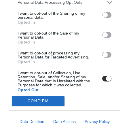
Personal Data Processing Opt Outs
Közoktatás
Eduline
I want to opt-out of the Sharing of my
personal data.
Opted In
I want to opt-out of the Sale of my
Alsós diákok üzentek az Ukrajnából menekülő
Personal Data.
gyerekeknek
Opted In
Általános iskolások készítettek csomagokat Ukrajnából menekülő
I want to opt-out of processing my
Personal Data for Targeted Advertising.
gyerekeknek.
Opted In
Közoktatás
Csik Veronika
I want to opt-out of Collection, Use,
Retention, Sale, and/or Sharing of my
Personal Data that Is Unrelated with the
Purposes for which it was collected.
Opted Out
Rengeteg indiai egyetemistát menekítettek ki
CONFIRM
Ukrajnából, sokan napokon át utaztak, mire elérték
a határt
Data Deletion
Data Access
Privacy Policy
Hazaérkezett az a százhatvan indiai egyetemista, aki
Magyarországon keresztül menekült Ukrajnából.