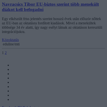
Navracsics Tibor EU-biztos szerint több menekült
diákot kell befogadni
Egy elkészült friss jelentés szerint hosszú évek után először nőttek
az EU-ban az oktatásra fordított kiadások. Mivel a menekültek
többsége 34 év alatti, így nagy esélyt látnak az oktatáson keresztüli
integrációjukra.
Közoktatás
eduline/mti
1
2