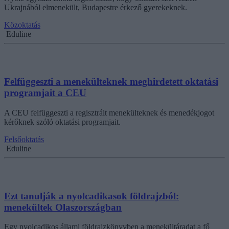
Ukrajnából elmenekült, Budapestre érkező gyerekeknek.
Közoktatás
Eduline
Felfüggeszti a menekülteknek meghirdetett oktatási
programjait a CEU
A CEU felfüggeszti a regisztrált menekülteknek és menedékjogot
kérőknek szóló oktatási programjait.
Felsőoktatás
Eduline
Ezt tanulják a nyolcadikasok földrajzból:
menekültek Olaszországban
Egy nyolcadikos állami földrajzkönyvben a menekültáradat a fő