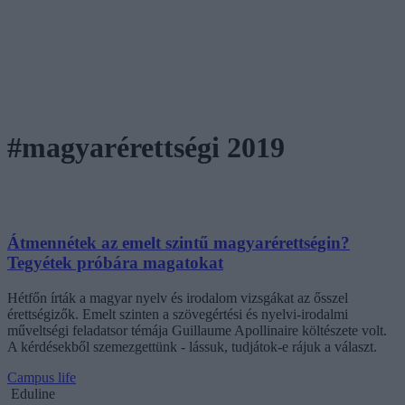
#magyarérettségi 2019
Átmennétek az emelt szintű magyarérettségin?
Tegyétek próbára magatokat
Hétfőn írták a magyar nyelv és irodalom vizsgákat az ősszel
érettségizők. Emelt szinten a szövegértési és nyelvi-irodalmi
műveltségi feladatsor témája Guillaume Apollinaire költészete volt.
A kérdésekből szemezgettünk - lássuk, tudjátok-e rájuk a választ.
Campus life
Eduline