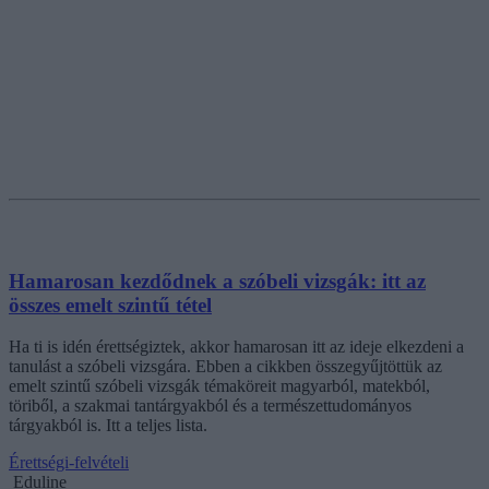
Hamarosan kezdődnek a szóbeli vizsgák: itt az
összes emelt szintű tétel
Ha ti is idén érettségiztek, akkor hamarosan itt az ideje elkezdeni a
tanulást a szóbeli vizsgára. Ebben a cikkben összegyűjtöttük az
emelt szintű szóbeli vizsgák témaköreit magyarból, matekból,
töriből, a szakmai tantárgyakból és a természettudományos
tárgyakból is. Itt a teljes lista.
Érettségi-felvételi
Eduline