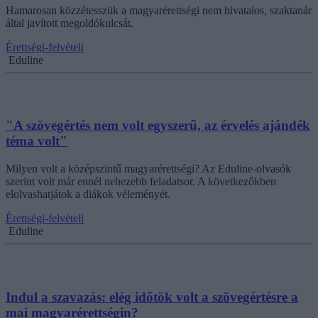
Hamarosan közzétesszük a magyarérettségi nem hivatalos, szaktanár
által javított megoldókulcsát.
Érettségi-felvételi
Eduline
"A szövegértés nem volt egyszerű, az érvelés ajándék
téma volt"
Milyen volt a középszintű magyarérettségi? Az Eduline-olvasók
szerint volt már ennél nehezebb feladatsor. A következőkben
elolvashatjátok a diákok véleményét.
Érettségi-felvételi
Eduline
Indul a szavazás: elég időtök volt a szövegértésre a
mai magyarérettségin?