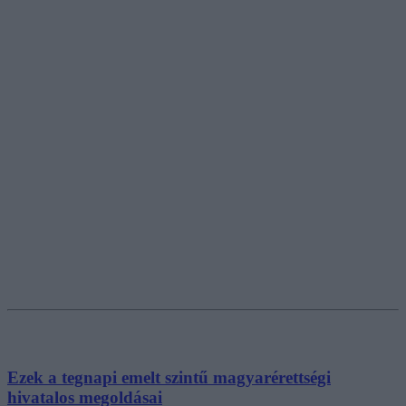
Ezek a tegnapi emelt szintű magyarérettségi
hivatalos megoldásai