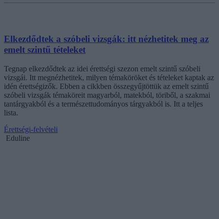
Elkezdődtek a szóbeli vizsgák: itt nézhetitek meg az
emelt szintű tételeket
Tegnap elkezdődtek az idei érettségi szezon emelt szintű szóbeli
vizsgái. Itt megnézhetitek, milyen témaköröket és tételeket kaptak az
idén érettségizők. Ebben a cikkben összegyűjtöttük az emelt szintű
szóbeli vizsgák témaköreit magyarból, matekból, töriből, a szakmai
tantárgyakból és a természettudományos tárgyakból is. Itt a teljes
lista.
Érettségi-felvételi
Eduline