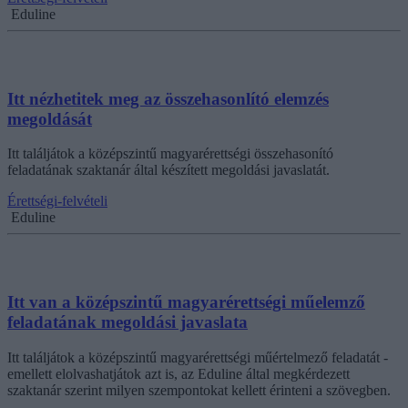
Eduline
Itt nézhetitek meg az összehasonlító elemzés
megoldását
Itt találjátok a középszintű magyarérettségi összehasonító
feladatának szaktanár által készített megoldási javaslatát.
Érettségi-felvételi
Eduline
Itt van a középszintű magyarérettségi műelemző
feladatának megoldási javaslata
Itt találjátok a középszintű magyarérettségi műértelmező feladatát -
emellett elolvashatjátok azt is, az Eduline által megkérdezett
szaktanár szerint milyen szempontokat kellett érinteni a szövegben.