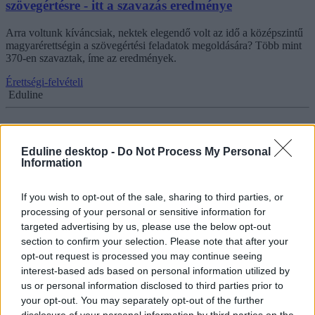
szövegértésre - itt a szavazás eredménye
Arra voltunk kíváncsiak, nektek elegendő volt az idő a középszintű
magyarérettségin a szövegértési feladatok megoldására? Több mint
370-en szavaztak, íme az eredmények.
Érettségi-felvételi
Eduline
Eduline desktop -
Do Not Process My Personal
Itt vannak a szabályok: így számolhattok a mai
Information
magyarérettségi pontjaival
If you wish to opt-out of the sale, sharing to third parties, or
Hány százaléktól van meg a kettes vagy éppen az ötös emelt és
processing of your personal or sensitive information for
középszintű magyarérettségin? Így számolhattok a mai vizsga
targeted advertising by us, please use the below opt-out
pontjaival. Mutatjuk a szabályokat.
section to confirm your selection. Please note that after your
Érettségi-felvételi
opt-out request is processed you may continue seeing
Eduline
interest-based ads based on personal information utilized by
us or personal information disclosed to third parties prior to
your opt-out. You may separately opt-out of the further
disclosure of your personal information by third parties on the