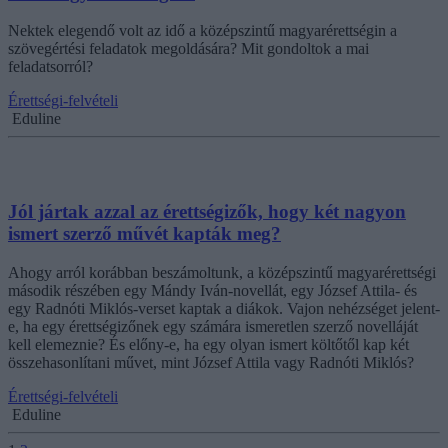
Nektek elegendő volt az idő a középszintű magyarérettségin a
szövegértési feladatok megoldására? Mit gondoltok a mai
feladatsorról?
Érettségi-felvételi
Eduline
Jól jártak azzal az érettségizők, hogy két nagyon
ismert szerző művét kapták meg?
Ahogy arról korábban beszámoltunk, a középszintű magyarérettségi
második részében egy Mándy Iván-novellát, egy József Attila- és
egy Radnóti Miklós-verset kaptak a diákok. Vajon nehézséget jelent-
e, ha egy érettségizőnek egy számára ismeretlen szerző novelláját
kell elemeznie? És előny-e, ha egy olyan ismert költőtől kap két
összehasonlítani művet, mint József Attila vagy Radnóti Miklós?
Érettségi-felvételi
Eduline