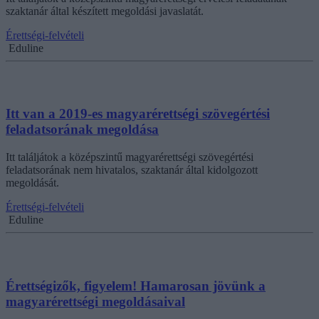
szaktanár által készített megoldási javaslatát.
Érettségi-felvételi
Eduline
Itt van a 2019-es magyarérettségi szövegértési
feladatsorának megoldása
Itt találjátok a középszintű magyarérettségi szövegértési
feladatsorának nem hivatalos, szaktanár által kidolgozott
megoldását.
Érettségi-felvételi
Eduline
Érettségizők, figyelem! Hamarosan jövünk a
magyarérettségi megoldásaival