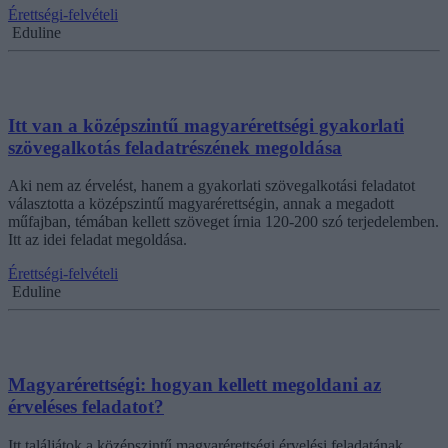
Érettségi-felvételi
Eduline
Itt van a középszintű magyarérettségi gyakorlati
szövegalkotás feladatrészének megoldása
Aki nem az érvelést, hanem a gyakorlati szövegalkotási feladatot
választotta a középszintű magyarérettségin, annak a megadott
műfajban, témában kellett szöveget írnia 120-200 szó terjedelemben.
Itt az idei feladat megoldása.
Érettségi-felvételi
Eduline
Magyarérettségi: hogyan kellett megoldani az
érveléses feladatot?
Itt találjátok a középszintű magyarérettségi érvelési feladatának