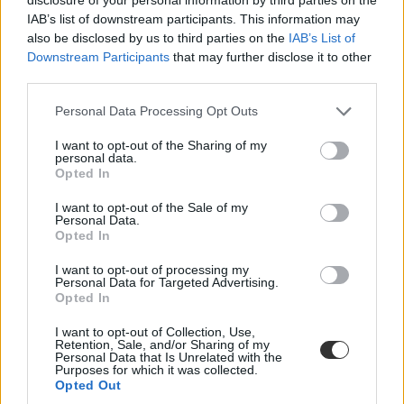
Az összes megoldás egy helyen: itt nézhetitek meg a
IAB’s list of downstream participants. This information may
magyarérettségi feladatait és a javítást
also be disclosed by us to third parties on the
IAB’s List of
Downstream Participants
that may further disclose it to other
Milyen feladatok voltak a szövegértésben, szövegalkotásban és az
third parties.
elemzésben? Most megnézhetitek a mai vizsga feladatainak
megoldásait egy helyen.
Personal Data Processing Opt Outs
Érettségi-felvételi
I want to opt-out of the Sharing of my
Eduline
personal data.
Opted In
I want to opt-out of the Sale of my
Personal Data.
"Nem voltak rosszak a feladatok" - ilyen volt a
Opted In
középszintű magyarérettségi a diákok szerint
I want to opt-out of processing my
Personal Data for Targeted Advertising.
"Az idővel nem volt gond" - mondta az Eduline-nak egy idén
Opted In
érettségiző diák. De melyik feladatot választották a vizsgázók, és mi
a véleményük a szövegértési feladatról? Érettségizőket kérdeztünk a
I want to opt-out of Collection, Use,
mai feladatsorokról.
Retention, Sale, and/or Sharing of my
Personal Data that Is Unrelated with the
Purposes for which it was collected.
Érettségi-felvételi
Opted Out
Eduline