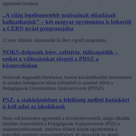
egyetemet kezdeni.
„A világ legelismertebb tudósainak előadásait
hallgathatjuk” – két magyar egyetemista is bekerült
a CERN nyári programjába
21 ezer diákból választották ki őket a genfi programba.
NOKS-dolgozók bére, cafetéria, túlórapótlék –
ezeket a változásokat sürgeti a PDSZ a
köznevelésben
Nemcsak magasabb fizetéseket, hanem kiszámíthatóbb bérrendszert
és minden ledolgozott túlóra kifizetését is szeretné elérni a
Pedagógusok Demokratikus Szakszervezete (PDSZ).
PSZ: a szakképzésben a felelősség mellett hatáskört
is kell adni az iskoláknak
Nem volt közvetlen egyeztetés a törvénytervezetről, mégis elküldte
részletes észrevételeit a Pedagógusok Szakszervezete (PSZ) a
szakminisztériumnak, melyben többek között egyetértettek a
kancellári rendszer megszüntetésével, de javasolják az oktató