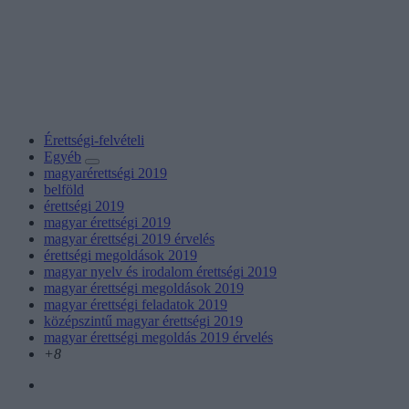
Érettségi-felvételi
Egyéb
magyarérettségi 2019
belföld
érettségi 2019
magyar érettségi 2019
magyar érettségi 2019 érvelés
érettségi megoldások 2019
magyar nyelv és irodalom érettségi 2019
magyar érettségi megoldások 2019
magyar érettségi feladatok 2019
középszintű magyar érettségi 2019
magyar érettségi megoldás 2019 érvelés
+8