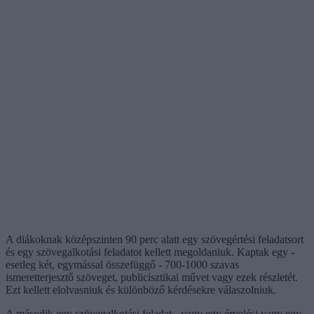
A diákoknak középszinten 90 perc alatt egy szövegértési feladatsort
és egy szövegalkotási feladatot kellett megoldaniuk. Kaptak egy -
esetleg két, egymással összefüggő - 700-1000 szavas
ismeretterjesztő szöveget, publicisztikai művet vagy ezek részletét.
Ezt kellett elolvasniuk és különböző kérdésekre válaszolniuk.
A második egy szövegalkotási feladat - vagy egy érvelési vagy egy