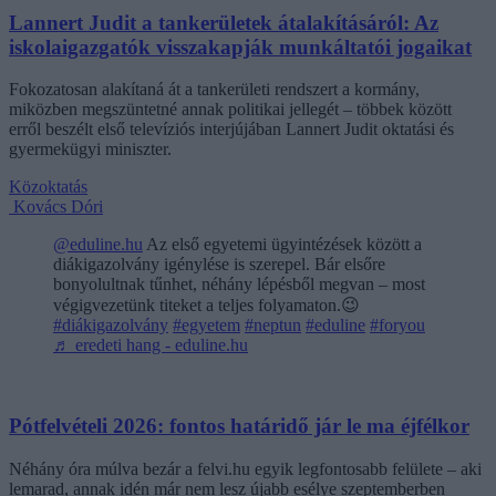
Lannert Judit a tankerületek átalakításáról: Az
iskolaigazgatók visszakapják munkáltatói jogaikat
Fokozatosan alakítaná át a tankerületi rendszert a kormány,
miközben megszüntetné annak politikai jellegét – többek között
erről beszélt első televíziós interjújában Lannert Judit oktatási és
gyermekügyi miniszter.
Közoktatás
Kovács Dóri
@eduline.hu
Az első egyetemi ügyintézések között a
diákigazolvány igénylése is szerepel. Bár elsőre
bonyolultnak tűnhet, néhány lépésből megvan – most
végigvezetünk titeket a teljes folyamaton.😉
#diákigazolvány
#egyetem
#neptun
#eduline
#foryou
♬ eredeti hang - eduline.hu
Pótfelvételi 2026: fontos határidő jár le ma éjfélkor
Néhány óra múlva bezár a felvi.hu egyik legfontosabb felülete – aki
lemarad, annak idén már nem lesz újabb esélye szeptemberben