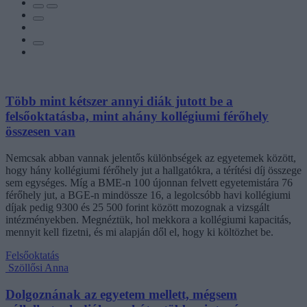
Több mint kétszer annyi diák jutott be a
felsőoktatásba, mint ahány kollégiumi férőhely
összesen van
Nemcsak abban vannak jelentős különbségek az egyetemek között,
hogy hány kollégiumi férőhely jut a hallgatókra, a térítési díj összege
sem egységes. Míg a BME-n 100 újonnan felvett egyetemistára 76
férőhely jut, a BGE-n mindössze 16, a legolcsóbb havi kollégiumi
díjak pedig 9300 és 25 500 forint között mozognak a vizsgált
intézményekben. Megnéztük, hol mekkora a kollégiumi kapacitás,
mennyit kell fizetni, és mi alapján dől el, hogy ki költözhet be.
Felsőoktatás
Szöllősi Anna
Dolgoznának az egyetem mellett, mégsem