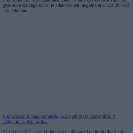
gyakorlati szövegalkotási feladatot kellett megoldaniuk 120-200 szó
terjedelemben.
A középszintű magyarérettségi szövegértési feladatsoráról itt
találjátok az első infókat.
Az érvelésről és a gyakorlati szövegalkotásról pedig itt olvashattok.