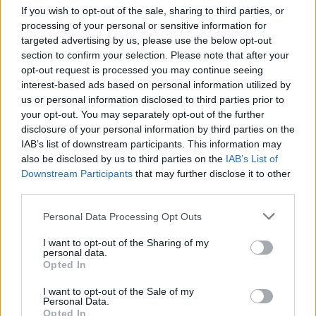
If you wish to opt-out of the sale, sharing to third parties, or
processing of your personal or sensitive information for
targeted advertising by us, please use the below opt-out
section to confirm your selection. Please note that after your
opt-out request is processed you may continue seeing
interest-based ads based on personal information utilized by
us or personal information disclosed to third parties prior to
your opt-out. You may separately opt-out of the further
disclosure of your personal information by third parties on the
IAB’s list of downstream participants. This information may
also be disclosed by us to third parties on the
IAB’s List of
Downstream Participants
that may further disclose it to other
magyarérettségi 2019
belföld
third parties.
érettségi 2019
magyar érettségi 2019
Personal Data Processing Opt Outs
magyar érettségi 2019 érvelés
érettségi megoldások 2019
I want to opt-out of the Sharing of my
magyar nyelv és irodalom érettségi 2019
personal data.
magyar érettségi megoldások 2019
Opted In
magyar érettségi feladatok 2019
középszintű magyar érettségi 2019
I want to opt-out of the Sale of my
magyar érettségi megoldás 2019 érvelés
Personal Data.
Opted In