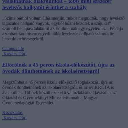
vállalhatnak diákmunkát – több mint százezer
levelezős hallgatót érinthet a szabály
„Szinte bárhol voltam állásinterjún, mikor megtudták, hogy levelező
tagozatos hallgató vagyok, egyből húzni kezdték a szájukat” –
számolt be tapasztalatairól az Eduline-nak egy egyetemista. Példája
azonban korántsem egyedi: több levelezős hallgató számolt be
hasonló nehézségekről.
Campus life
Kovács Dóri
Eltörölnék a 45 perces iskola-előkészítőt, újra az
óvodák dönthetnének az iskolaérettségről
Megszűnhet a 45 perces iskola-előkészítő foglalkozás, újra az
óvodák dönthetnének az iskolaérettségről, és az oviKRÉTA is
átalakulhat. Többek között ezeket a változtatásokat javasolta az
Oktatási és Gyermekügyi Minisztériumnak a Magyar
Óvodapedagógiai Egyesület.
Közoktatás
Kovács Dóri