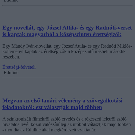
Egy novellát, egy József Attila- és egy Radnóti-verset
is kaptak magyarból a középszinten érettségizők
Egy Mándy Iván-novellát, egy József Attila- és egy Radnóti Miklós-
költeményt kaptak az érettségizők a középszintű írásbeli második
részében.
Érettségi-felvételi
Eduline
Megvan az első tanári vélemény a szövegalkotási
feladatokról: ezt választják majd többen
A szinkronizált filmekről szóló érvelés és a régészeti leletről szóló
hivatalos levél közül valószínűleg az utóbbit választják majd többen
- mondta az Eduline által megkérdezett szaktanár.