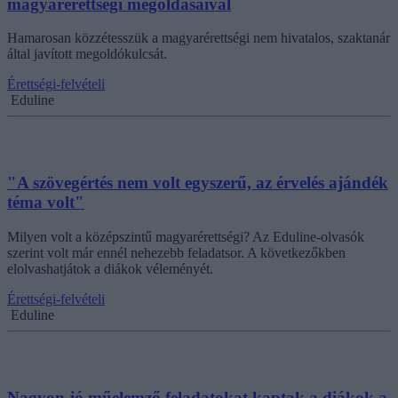
magyarérettségi megoldásaival
Hamarosan közzétesszük a magyarérettségi nem hivatalos, szaktanár
által javított megoldókulcsát.
Érettségi-felvételi
Eduline
"A szövegértés nem volt egyszerű, az érvelés ajándék
téma volt"
Milyen volt a középszintű magyarérettségi? Az Eduline-olvasók
szerint volt már ennél nehezebb feladatsor. A következőkben
elolvashatjátok a diákok véleményét.
Érettségi-felvételi
Eduline
Nagyon jó műelemző feladatokat kaptak a diákok a