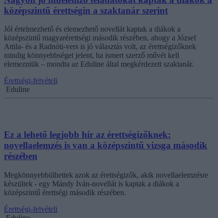
középszintű érettségin a szaktanár szerint
Jól értelmezhető és elemezhető novellát kaptak a diákok a
középszintű magyarérettségi második részében, ahogy a József
Attila- és a Radnóti-vers is jó választás volt, az érettségizőknek
mindig könnyebbséget jelent, ha ismert szerző művét kell
elemezniük – mondta az Eduline által megkérdezett szaktanár.
Érettségi-felvételi
Eduline
Ez a lehető legjobb hír az érettségizőknek:
novellaelemzés is van a középszintű vizsga második
részében
Megkönnyebbülhettek azok az érettségizők, akik novellaelemzésre
készültek - egy Mándy Iván-novellát is kaptak a diákok a
középszintű érettségi második részében.
Érettségi-felvételi
Eduline