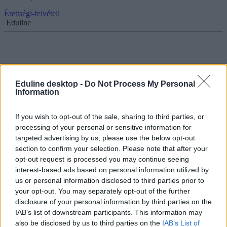
Érettségi-felvételi
Eduline
Itt nézhetitek meg az összehasonlító elemzés
megoldását
Eduline desktop -
Do Not Process My Personal
Information
Itt találjátok a középszintű magyarérettségi összehasonító
feladatának szaktanár által készített megoldási javaslatát.
If you wish to opt-out of the sale, sharing to third parties, or
Érettségi-felvételi
processing of your personal or sensitive information for
Eduline
targeted advertising by us, please use the below opt-out
section to confirm your selection. Please note that after your
opt-out request is processed you may continue seeing
interest-based ads based on personal information utilized by
us or personal information disclosed to third parties prior to
Itt van a középszintű magyarérettségi műelemző
your opt-out. You may separately opt-out of the further
feladatának megoldási javaslata
disclosure of your personal information by third parties on the
IAB’s list of downstream participants. This information may
Itt találjátok a középszintű magyarérettségi műértelmező feladatát -
emellett elolvashatjátok azt is, az Eduline által megkérdezett
also be disclosed by us to third parties on the
IAB’s List of