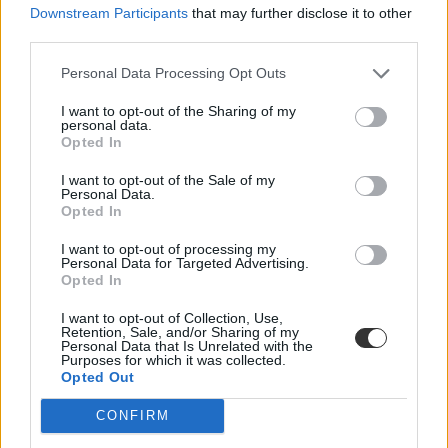
szaktanár szerint milyen szempontokat kellett érinteni a szövegben.
Downstream Participants
that may further disclose it to other
third parties.
Érettségi-felvételi
Eduline
Personal Data Processing Opt Outs
I want to opt-out of the Sharing of my
personal data.
Opted In
Itt van a középszintű magyarérettségi gyakorlati
szövegalkotás feladatrészének megoldása
I want to opt-out of the Sale of my
Personal Data.
Opted In
Aki nem az érvelést, hanem a gyakorlati szövegalkotási feladatot
választotta a középszintű magyarérettségin, annak a megadott
I want to opt-out of processing my
műfajban, témában kellett szöveget írnia 120-200 szó terjedelemben.
Personal Data for Targeted Advertising.
Itt az idei feladat megoldása.
Opted In
Érettségi-felvételi
I want to opt-out of Collection, Use,
Eduline
Retention, Sale, and/or Sharing of my
Personal Data that Is Unrelated with the
Purposes for which it was collected.
Opted Out
Magyarérettségi: hogyan kellett megoldani az
CONFIRM
érveléses feladatot?