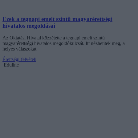
Ezek a tegnapi emelt szintű magyarérettségi
hivatalos megoldásai
Az Oktatási Hivatal közzétette a tegnapi emelt szintű
magyarérettségi hivatalos megoldókulcsát. Itt nézhetitek meg, a
helyes válaszokat.
Érettségi-felvételi
Eduline