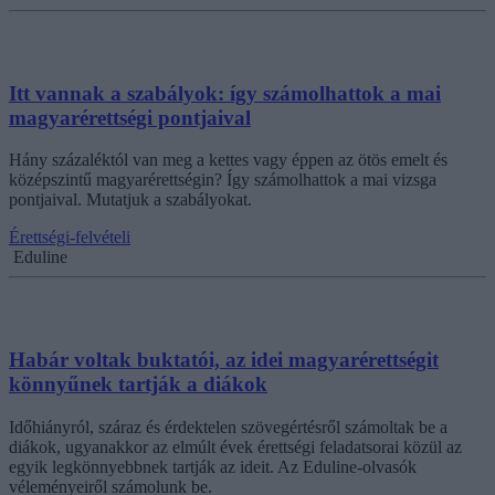
Itt vannak a szabályok: így számolhattok a mai
magyarérettségi pontjaival
Hány százaléktól van meg a kettes vagy éppen az ötös emelt és
középszintű magyarérettségin? Így számolhattok a mai vizsga
pontjaival. Mutatjuk a szabályokat.
Érettségi-felvételi
Eduline
Habár voltak buktatói, az idei magyarérettségit
könnyűnek tartják a diákok
Időhiányról, száraz és érdektelen szövegértésről számoltak be a
diákok, ugyanakkor az elmúlt évek érettségi feladatsorai közül az
egyik legkönnyebbnek tartják az ideit. Az Eduline-olvasók
véleményeiről számolunk be.