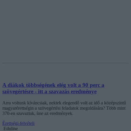
A diákok többségének elég volt a 90 perc a
szövegértésre - itt a szavazás eredménye
Arra voltunk kíváncsiak, nektek elegendő volt az idő a középszintű
magyarérettségin a szövegértési feladatok megoldására? Több mint
370-en szavaztak, íme az eredmények.
Érettségi-felvételi
Eduline