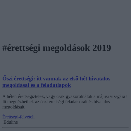
#érettségi megoldások 2019
Őszi érettségi: itt vannak az első hét hivatalos
megoldásai és a feladatlapok
A héten érettségiztetek, vagy csak gyakorolnátok a májusi vizsgára?
Itt megnézhetitek az őszi érettségi feladatsorait és hivatalos
megoldásait.
Érettségi-felvételi
Eduline