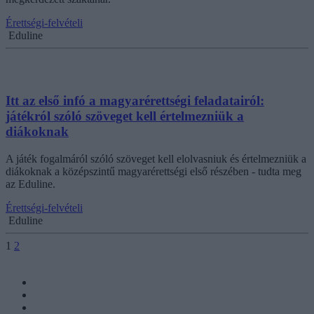
Érettségi-felvételi
Eduline
Itt az első infó a magyarérettségi feladatairól:
játékról szóló szöveget kell értelmezniük a
diákoknak
A játék fogalmáról szóló szöveget kell elolvasniuk és értelmezniük a
diákoknak a középszintű magyarérettségi első részében - tudta meg
az Eduline.
Érettségi-felvételi
Eduline
1
2