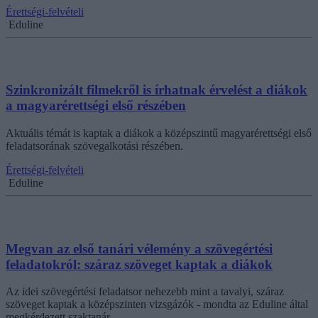
Érettségi-felvételi
Eduline
Szinkronizált filmekről is írhatnak érvelést a diákok
a magyarérettségi első részében
Aktuális témát is kaptak a diákok a középszintű magyarérettségi első
feladatsorának szövegalkotási részében.
Érettségi-felvételi
Eduline
Megvan az első tanári vélemény a szövegértési
feladatokról: száraz szöveget kaptak a diákok
Az idei szövegértési feladatsor nehezebb mint a tavalyi, száraz
szöveget kaptak a középszinten vizsgázók - mondta az Eduline által
megkérdezett szaktanár.