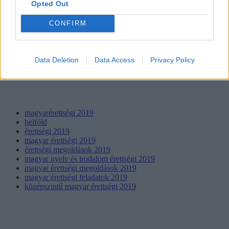
Opted Out
CONFIRM
Data Deletion
Data Access
Privacy Policy
magyarérettségi 2019
belföld
érettségi 2019
magyar érettségi 2019
érettségi megoldások 2019
magyar nyelv és irodalom érettségi 2019
magyar érettségi megoldások 2019
magyar érettségi feladatok 2019
középszintű magyar érettségi 2019