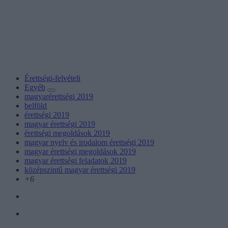
Érettségi-felvételi
Egyéb
magyarérettségi 2019
belföld
érettségi 2019
magyar érettségi 2019
érettségi megoldások 2019
magyar nyelv és irodalom érettségi 2019
magyar érettségi megoldások 2019
magyar érettségi feladatok 2019
középszintű magyar érettségi 2019
+6