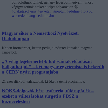
bonyolultnak tűnhet, néhány lépésből megvan – most
végigvezetünk titeket a teljes folyamaton.😉
#diákigazolvány
#egyetem
#neptun
#eduline
#foryou
♬ eredeti hang - eduline.hu
Magyar siker a Nemzetközi Nyelvészeti
Diákolimpián
Ketten bronzérmet, ketten pedig dicséretet kaptak a magyar
csapatból.
„A világ legelismertebb tudósainak előadásait
hallgathatjuk” – két magyar egyetemista is bekerült
a CERN nyári programjába
21 ezer diákból választották ki őket a genfi programba.
NOKS-dolgozók bére, cafetéria, túlórapótlék –
ezeket a változásokat sürgeti a PDSZ a
köznevelésben