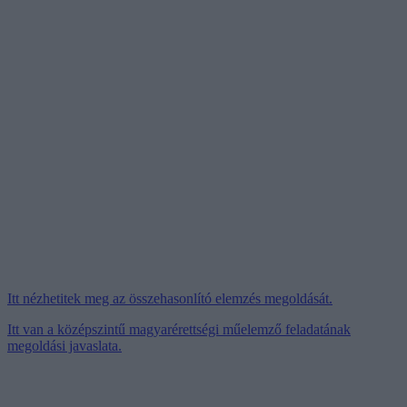
Itt nézhetitek meg az összehasonlító elemzés megoldását.
Itt van a középszintű magyarérettségi műelemző feladatának
megoldási javaslata.