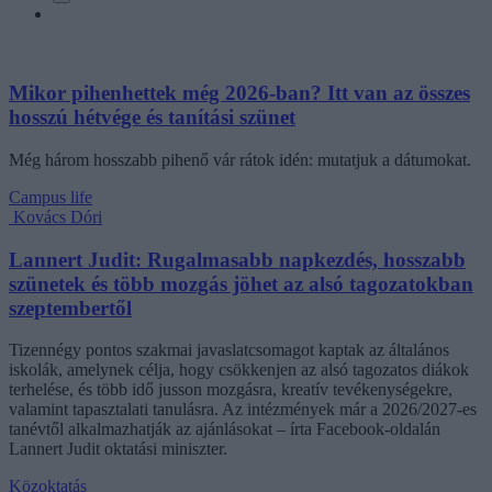
Mikor pihenhettek még 2026-ban? Itt van az összes
hosszú hétvége és tanítási szünet
Még három hosszabb pihenő vár rátok idén: mutatjuk a dátumokat.
Campus life
Kovács Dóri
Lannert Judit: Rugalmasabb napkezdés, hosszabb
szünetek és több mozgás jöhet az alsó tagozatokban
szeptembertől
Tizennégy pontos szakmai javaslatcsomagot kaptak az általános
iskolák, amelynek célja, hogy csökkenjen az alsó tagozatos diákok
terhelése, és több idő jusson mozgásra, kreatív tevékenységekre,
valamint tapasztalati tanulásra. Az intézmények már a 2026/2027-es
tanévtől alkalmazhatják az ajánlásokat – írta Facebook-oldalán
Lannert Judit oktatási miniszter.
Közoktatás