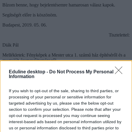
Bízom benne, hogy bejelentésemre hamarosan válasz kapok.
Segítségét előre is köszönöm.
Budapest, 2019. 05. 06.
Tisztelettel:
Diák Pál
Mellékletek: Fényképek a Mester utca 1. számú ház építéséről és a
megtalált éremgyűjteményről.
A középszintű magyarérettségi szövegértési feladatsoráról itt
Eduline desktop -
Do Not Process My Personal
találjátok az első infókat.
Information
Az érvelésről és a gyakorlati szövegalkotásról pedig itt olvashattok.
If you wish to opt-out of the sale, sharing to third parties, or
processing of your personal or sensitive information for
targeted advertising by us, please use the below opt-out
section to confirm your selection. Please note that after your
opt-out request is processed you may continue seeing
interest-based ads based on personal information utilized by
us or personal information disclosed to third parties prior to