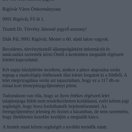
Rigóvár Város Önkormányzata
9991 Rigóvár, Fő út 1.
Tisztelt Dr. Törvény Jánosné jegyző asszony!
Diák Pál, 9991 Rigóvár, Mester u 60. alatti lakos vagyok.
Becsületes, törvénytisztelő állampolgárként információt és
tanácsadást szeretnék kérni Öntől a kertemben megtalált régészeti
lelettel kapcsolattal.
Két napja házépítésbe kezdtem, amikor a pince alapozása során
tegnap a markológép értékesnek tűnt leletet forgatott ki a földből. A
lelet megvizsgálása során azt tapasztaltam, hogy ez a 117 db-os
római kori érem/pénzgyűjteményt jelent.
Tudomásom van róla, hogy az ilyen értékes régészeti lelet
tulajdonjoga fölött nem rendelkezhetem korlátlanul, ezért kérem jogi
segítségét, hogy hova fordulhatnék bejelentésemmel. Az
éremgyűjteményt jelenleg én őrzöm a házamban, de nem szeretném,
hogy illetéktelen kezekbe kerüljön a megtalált kincs.
A fentiek miatt kérem segítségét a további teendők miatt.