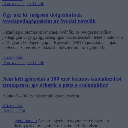
Kurucz-Gáspár Tünde
Úgy néz ki, mégsem dolgozhatnak
óvodapedagógusként az óvodai nevelők
Kizárólag diplomások lehetnek óvónők, az óvodai nevelőket
pedagógiai vagy gyógypedagógiai asszisztensként lehet alkalmazni
a Magyar Óvodapedagógiai Egyesület (MOE) javaslata alapján,
melyet a szervezet az oktatási minisztériumhoz nyújtott be.
Közoktatás
Kurucz-Gáspár Tünde
Nem kell igényelni a 100 ezer forintos iskolakezdési
támogatást: így érkezik a pénz a családokhoz
A juttatás 400 ezer rászoruló gyereket érint.
Közoktatás
Kovács Dóri
@eduline.hu
Az első egyetemi ügyintézések között a
diákigazolvány igénylése is szerepel. Bár elsőre