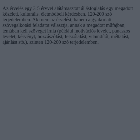
Az érvelés egy 3-5 érvvel alátámasztott állásfoglalás egy megadott
közéleti, kulturális, életmódbeli kérdésben, 120-200 szó
terjedelemben. Aki nem az érvelést, hanem a gyakorlati
szövegalkotási feladatot választja, annak a megadott műfajban,
témában kell szöveget írnia (például motivációs levelet, panaszos
levelet, kérvényt, hozzászólást, felszólalást, vitaindítót, méltatást,
ajánlást stb.), szinten 120-200 szó terjedelemben.