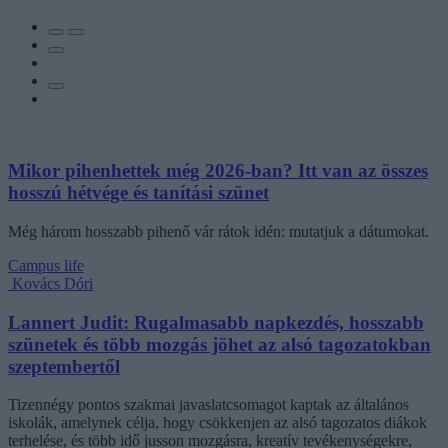
Mikor pihenhettek még 2026-ban? Itt van az összes
hosszú hétvége és tanítási szünet
Még három hosszabb pihenő vár rátok idén: mutatjuk a dátumokat.
Campus life
Kovács Dóri
Lannert Judit: Rugalmasabb napkezdés, hosszabb
szünetek és több mozgás jöhet az alsó tagozatokban
szeptembertől
Tizennégy pontos szakmai javaslatcsomagot kaptak az általános
iskolák, amelynek célja, hogy csökkenjen az alsó tagozatos diákok
terhelése, és több idő jusson mozgásra, kreatív tevékenységekre,