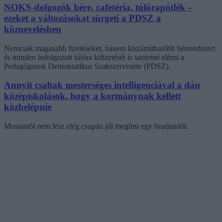
NOKS-dolgozók bére, cafetéria, túlórapótlék –
ezeket a változásokat sürgeti a PDSZ a
köznevelésben
Nemcsak magasabb fizetéseket, hanem kiszámíthatóbb bérrendszert
és minden ledolgozott túlóra kifizetését is szeretné elérni a
Pedagógusok Demokratikus Szakszervezete (PDSZ).
Annyit csaltak mesterséges intelligenciával a dán
középiskolások, hogy a kormánynak kellett
közbelépnie
Mostantól nem lesz elég csupán jól megírni egy beadandót.