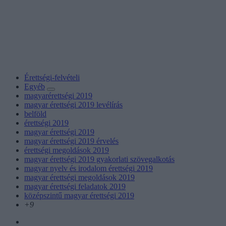
Érettségi-felvételi
Egyéb
magyarérettségi 2019
magyar érettségi 2019 levélírás
belföld
érettségi 2019
magyar érettségi 2019
magyar érettségi 2019 érvelés
érettségi megoldások 2019
magyar érettségi 2019 gyakorlati szövegalkotás
magyar nyelv és irodalom érettségi 2019
magyar érettségi megoldások 2019
magyar érettségi feladatok 2019
középszintű magyar érettségi 2019
+9