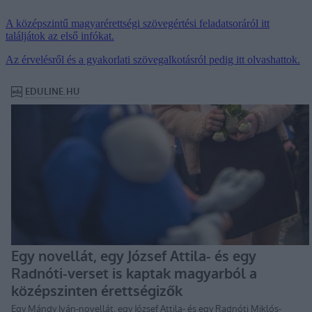
A középszintű magyarérettségi szövegértési feladatsoráról itt
találjátok az első infókat.
Az érvelésről és a gyakorlati szövegalkotásról pedig itt olvashattok.