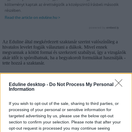
Az Eduline által megkérdezett szaktanár szerint valószínűleg a
hivatalos levelet fogják választani a diákok. Mivel ennek
megvannak a kötött formai és szerkezeti szabályai, így a vizsgázók
akár időt is spórolhatnak, ha a begyakorolt formulákat használják -
tette hozzá a szaktanár.
Eduline desktop -
Do Not Process My Personal
Information
If you wish to opt-out of the sale, sharing to third parties, or
processing of your personal or sensitive information for
targeted advertising by us, please use the below opt-out
section to confirm your selection. Please note that after your
opt-out request is processed you may continue seeing