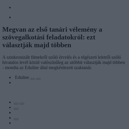
Megvan az első tanári vélemény a
szövegalkotási feladatokról: ezt
választják majd többen
A szinkronizált filmekről szóló érvelés és a régészeti leletről szóló
hivatalos levél közül valószínűleg az utóbbit választják majd többen
- mondta az Eduline által megkérdezett szaktanár.
Eduline