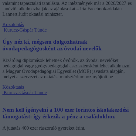
valamint tapasztalati tanulásra. Az intézmények már a 2026/2027-es
tanévtől alkalmazhatják az ajánlásokat – írta Facebook-oldalán
Lannert Judit oktatási miniszter.
Közoktatás
Kurucz-Gáspár Tünde
Úgy néz ki, mégsem dolgozhatnak
óvodapedagógusként az óvodai nevelők
Kizárólag diplomások lehetnek óvónők, az óvodai nevelőket
pedagógiai vagy gyógypedagógiai asszisztensként lehet alkalmazni
a Magyar Óvodapedagógiai Egyesület (MOE) javaslata alapján,
melyet a szervezet az oktatási minisztériumhoz nyújtott be.
Közoktatás
Kurucz-Gáspár Tünde
Nem kell igényelni a 100 ezer forintos iskolakezdési
támogatást: így érkezik a pénz a családokhoz
A juttatás 400 ezer rászoruló gyereket érint.