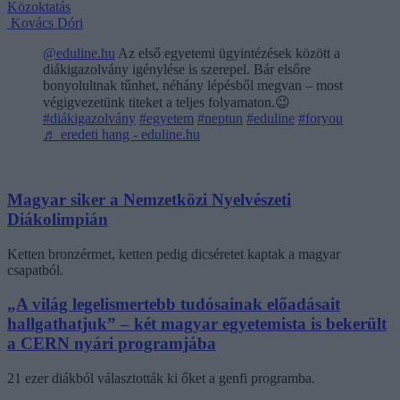
Közoktatás
Kovács Dóri
@eduline.hu
Az első egyetemi ügyintézések között a
diákigazolvány igénylése is szerepel. Bár elsőre
bonyolultnak tűnhet, néhány lépésből megvan – most
végigvezetünk titeket a teljes folyamaton.😉
#diákigazolvány
#egyetem
#neptun
#eduline
#foryou
♬ eredeti hang - eduline.hu
Magyar siker a Nemzetközi Nyelvészeti
Diákolimpián
Ketten bronzérmet, ketten pedig dicséretet kaptak a magyar
csapatból.
„A világ legelismertebb tudósainak előadásait
hallgathatjuk” – két magyar egyetemista is bekerült
a CERN nyári programjába
21 ezer diákból választották ki őket a genfi programba.