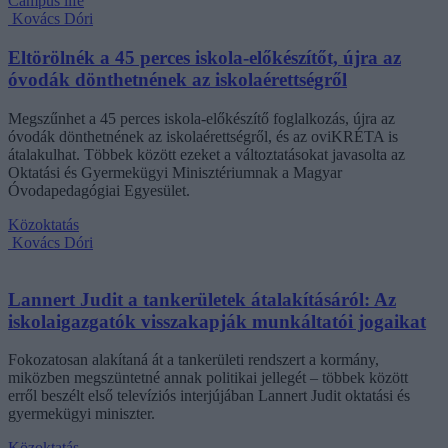
Campus life
Kovács Dóri
Eltörölnék a 45 perces iskola-előkészítőt, újra az
óvodák dönthetnének az iskolaérettségről
Megszűnhet a 45 perces iskola-előkészítő foglalkozás, újra az
óvodák dönthetnének az iskolaérettségről, és az oviKRÉTA is
átalakulhat. Többek között ezeket a változtatásokat javasolta az
Oktatási és Gyermekügyi Minisztériumnak a Magyar
Óvodapedagógiai Egyesület.
Közoktatás
Kovács Dóri
Lannert Judit a tankerületek átalakításáról: Az
iskolaigazgatók visszakapják munkáltatói jogaikat
Fokozatosan alakítaná át a tankerületi rendszert a kormány,
miközben megszüntetné annak politikai jellegét – többek között
erről beszélt első televíziós interjújában Lannert Judit oktatási és
gyermekügyi miniszter.
Közoktatás