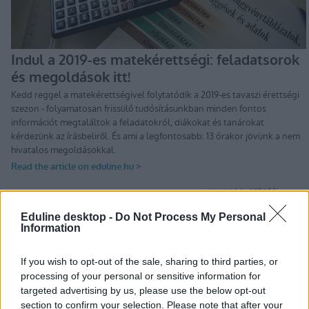
Eduline desktop -
Do Not Process My Personal
Érettségizzetek velünk!
Information
Az Eduline-on az idén is megtaláljátok a legfrissebb infókat az
érettségiről: a vizsgák napján reggeltől estig beszámolunk a
If you wish to opt-out of the sale, sharing to third parties, or
legfontosabb hírekről, megtudhatjátok, milyen feladatokat kell
processing of your personal or sensitive information for
megoldaniuk a középszinten vizsgázóknak, de az emelt szintű
targeted advertising by us, please use the below opt-out
írásbelikről is nálunk találjátok meg a tudnivalókat.
section to confirm your selection. Please note that after your