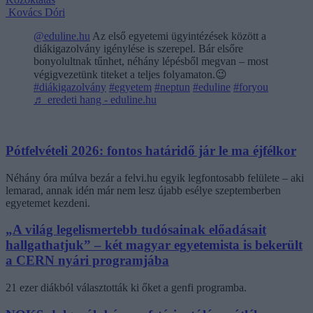
Kovács Dóri
@eduline.hu
Az első egyetemi ügyintézések között a
diákigazolvány igénylése is szerepel. Bár elsőre
bonyolultnak tűnhet, néhány lépésből megvan – most
végigvezetünk titeket a teljes folyamaton.😉
#diákigazolvány
#egyetem
#neptun
#eduline
#foryou
♬ eredeti hang - eduline.hu
Pótfelvételi 2026: fontos határidő jár le ma éjfélkor
Néhány óra múlva bezár a felvi.hu egyik legfontosabb felülete – aki
lemarad, annak idén már nem lesz újabb esélye szeptemberben
egyetemet kezdeni.
„A világ legelismertebb tudósainak előadásait
hallgathatjuk” – két magyar egyetemista is bekerült
a CERN nyári programjába
21 ezer diákból választották ki őket a genfi programba.