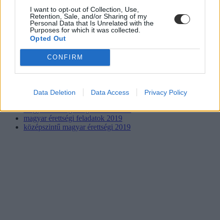
I want to opt-out of Collection, Use,
Retention, Sale, and/or Sharing of my
Personal Data that Is Unrelated with the
Purposes for which it was collected.
Opted Out
magyarérettségi 2019
belföld
CONFIRM
érettségi 2019
magyar érettségi 2019
érettségi megoldások 2019
magyar érettségi 2019 szövegértés megoldás
Data Deletion
Data Access
Privacy Policy
magyar nyelv és irodalom érettségi 2019
magyar érettségi megoldások 2019
magyar érettségi feladatok 2019
középszintű magyar érettségi 2019