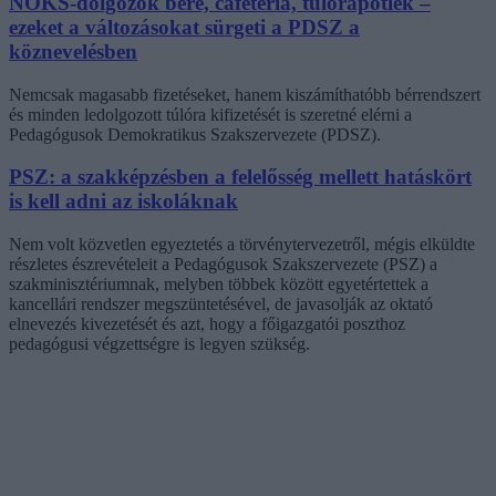
NOKS-dolgozók bére, cafetéria, túlórapótlék –
ezeket a változásokat sürgeti a PDSZ a
köznevelésben
Nemcsak magasabb fizetéseket, hanem kiszámíthatóbb bérrendszert
és minden ledolgozott túlóra kifizetését is szeretné elérni a
Pedagógusok Demokratikus Szakszervezete (PDSZ).
PSZ: a szakképzésben a felelősség mellett hatáskört
is kell adni az iskoláknak
Nem volt közvetlen egyeztetés a törvénytervezetről, mégis elküldte
részletes észrevételeit a Pedagógusok Szakszervezete (PSZ) a
szakminisztériumnak, melyben többek között egyetértettek a
kancellári rendszer megszüntetésével, de javasolják az oktató
elnevezés kivezetését és azt, hogy a főigazgatói poszthoz
pedagógusi végzettségre is legyen szükség.