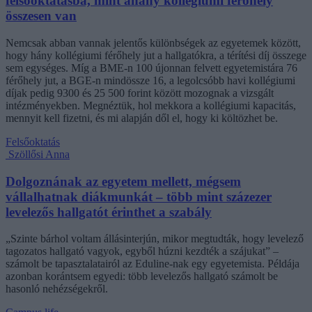
felsőoktatásba, mint ahány kollégiumi férőhely
összesen van
Nemcsak abban vannak jelentős különbségek az egyetemek között,
hogy hány kollégiumi férőhely jut a hallgatókra, a térítési díj összege
sem egységes. Míg a BME-n 100 újonnan felvett egyetemistára 76
férőhely jut, a BGE-n mindössze 16, a legolcsóbb havi kollégiumi
díjak pedig 9300 és 25 500 forint között mozognak a vizsgált
intézményekben. Megnéztük, hol mekkora a kollégiumi kapacitás,
mennyit kell fizetni, és mi alapján dől el, hogy ki költözhet be.
Felsőoktatás
Szöllősi Anna
Dolgoznának az egyetem mellett, mégsem
vállalhatnak diákmunkát – több mint százezer
levelezős hallgatót érinthet a szabály
„Szinte bárhol voltam állásinterjún, mikor megtudták, hogy levelező
tagozatos hallgató vagyok, egyből húzni kezdték a szájukat” –
számolt be tapasztalatairól az Eduline-nak egy egyetemista. Példája
azonban korántsem egyedi: több levelezős hallgató számolt be
hasonló nehézségekről.