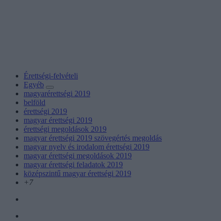
Érettségi-felvételi
Egyéb
magyarérettségi 2019
belföld
érettségi 2019
magyar érettségi 2019
érettségi megoldások 2019
magyar érettségi 2019 szövegértés megoldás
magyar nyelv és irodalom érettségi 2019
magyar érettségi megoldások 2019
magyar érettségi feladatok 2019
középszintű magyar érettségi 2019
+7