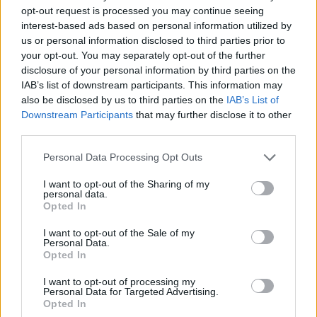
És ami a legfontosabb: az írásbeli után nálunk nézhetitek át először
opt-out request is processed you may continue seeing
a szaktanárok által kidolgozott, nem hivatalos megoldásokat.
interest-based ads based on personal information utilized by
us or personal information disclosed to third parties prior to
Délutánonként arról olvashattok, hogy mit gondolnak a tanárok és
your opt-out. You may separately opt-out of the further
a vizsgázók a feladatsorokról, és persze ti is leírhatjátok
disclosure of your personal information by third parties on the
véleményeteket kommentben, sőt a szaktanároktól is kérdezhettek.
IAB’s list of downstream participants. This information may
Ha elsőként szeretnétek megkapni a megoldásokat,
lájkoljátok
also be disclosed by us to third parties on the
IAB’s List of
Facebook-oldalunkat
,
itt pedig feliratkozhattok hírlevelünkre
. A
Downstream Participants
that may further disclose it to other
2019-es érettségiről
itt találjátok legfrissebb cikkeinket.
third parties.
Personal Data Processing Opt Outs
I want to opt-out of the Sharing of my
personal data.
Opted In
I want to opt-out of the Sale of my
Personal Data.
Opted In
I want to opt-out of processing my
Personal Data for Targeted Advertising.
Opted In