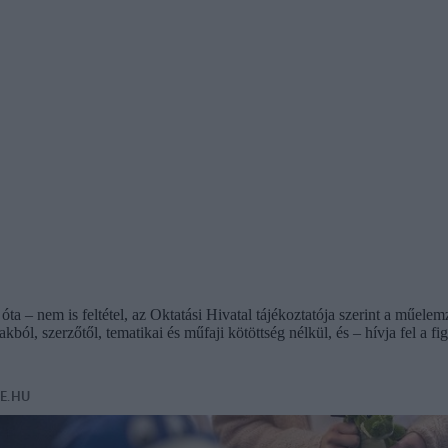
óta – nem is feltétel, az Oktatási Hivatal tájékoztatója szerint a műele
l, szerzőtől, tematikai és műfaji kötöttség nélkül, és – hívja fel a figy