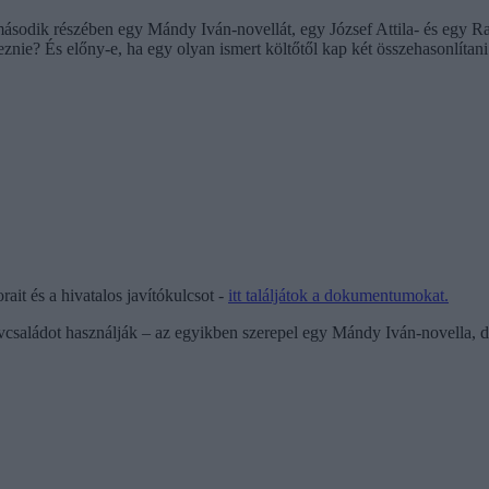
sodik részében egy Mándy Iván-novellát, egy József Attila- és egy Rad
eznie? És előny-e, ha egy olyan ismert költőtől kap két összehasonlítan
ait és a hivatalos javítókulcsot -
itt találjátok a dokumentumokat.
családot használják – az egyikben szerepel egy Mándy Iván-novella, de