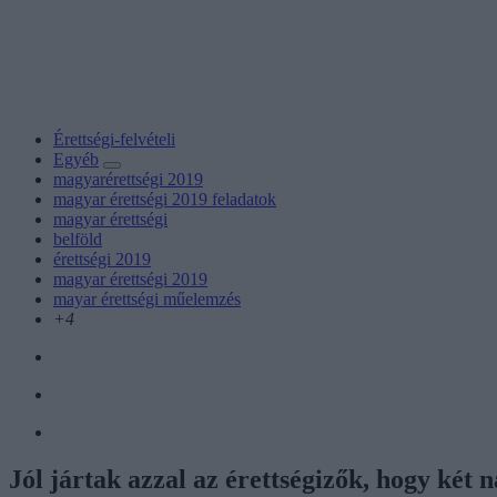
Érettségi-felvételi
Egyéb
magyarérettségi 2019
magyar érettségi 2019 feladatok
magyar érettségi
belföld
érettségi 2019
magyar érettségi 2019
mayar érettségi műelemzés
+4
Jól jártak azzal az érettségizők, hogy ké