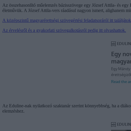
Az összehasonlító műelemzés bázisszövege egy József Attila- és egy Rad
életművük. A József Attila-vers ráadásul nagyon ismert, alighanem mi
A középszintű magyarérettségi szövegértési feladatsoráról itt találjátok
Az érvelésről és a gyakorlati szövegalkotásról pedig itt olvashattok.
Az Eduline-nak nyilatkozó szaktanár szerint könnyebbség, ha a diákok
elemzéshez.