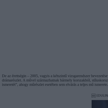
De az érettségin – 2005, vagyis a kétszintű vizsgarendszer bevezetése 
drámarészlet. A művel származhatnak bármely korszakból, stíluskorszakbó
ismeretét”, ahogy műrészlet esetében sem elvárás a teljes mű ismerete.