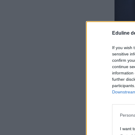
Eduline d
If you wish 
sensitive in
confirm you
continue se
information 
further disc
participants
Downstream 
Persona
I want t