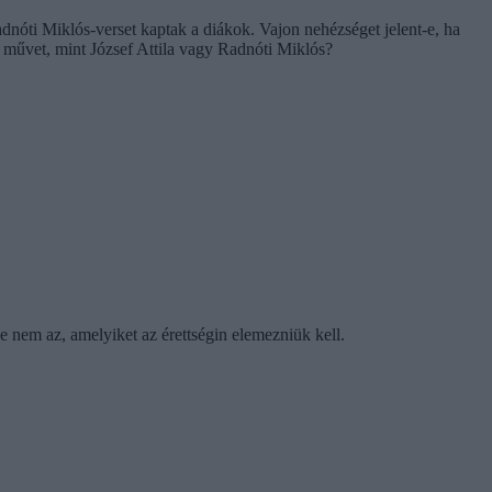
nóti Miklós-verset kaptak a diákok. Vajon nehézséget jelent-e, ha
i művet, mint József Attila vagy Radnóti Miklós?
 nem az, amelyiket az érettségin elemezniük kell.