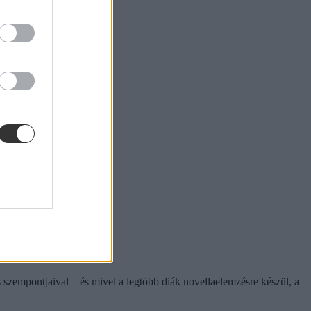
 szempontjaival – és mivel a legtöbb diák novellaelemzésre készül, a