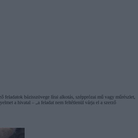
mző feladatok bázisszövege lírai alkotás, szépprózai mű vagy műrészlet,
elmet a hivatal – „a feladat nem feltétlenül várja el a szerző