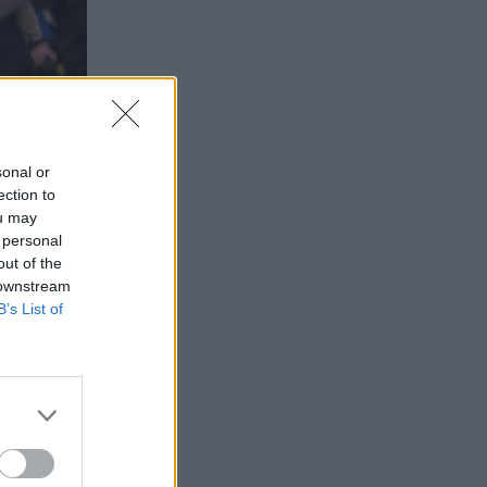
sonal or
ection to
ou may
 personal
out of the
 downstream
B’s List of