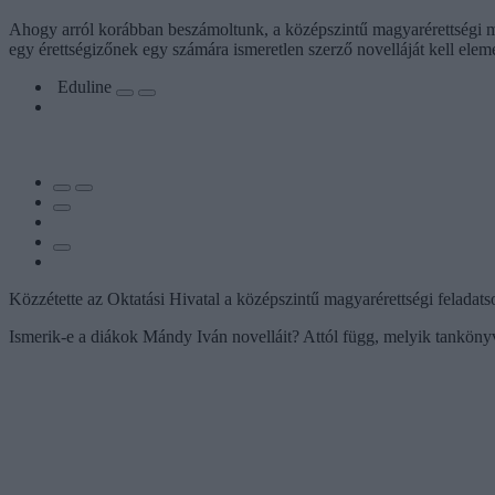
Ahogy arról korábban beszámoltunk, a középszintű magyarérettségi má
egy érettségizőnek egy számára ismeretlen szerző novelláját kell elem
Eduline
Közzétette az Oktatási Hivatal a középszintű magyarérettségi feladatsor
Ismerik-e a diákok Mándy Iván novelláit? Attól függ, melyik tankönyv