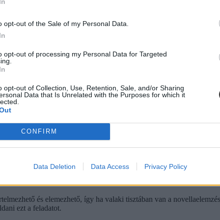
In
o opt-out of the Sale of my Personal Data.
In
to opt-out of processing my Personal Data for Targeted
ing.
In
o opt-out of Collection, Use, Retention, Sale, and/or Sharing
ersonal Data that Is Unrelated with the Purposes for which it
lected.
Out
CONFIRM
Data Deletion
Data Access
Privacy Policy
telmezhető és elemezhető, így ha valaki tisztában van a novellaelemzés
ani ezt a feladatot.