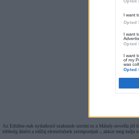
Opted 
I want t
Opted 
I want 
Advertis
Opted 
I want t
of my P
was col
Opted 
Az Eduline-nak nyilatkozó szaktanár szerint ez a Mándy-novella jól ér
többség átnézi a műfaj elemzésének szempontjait -, akkor meg tudja old