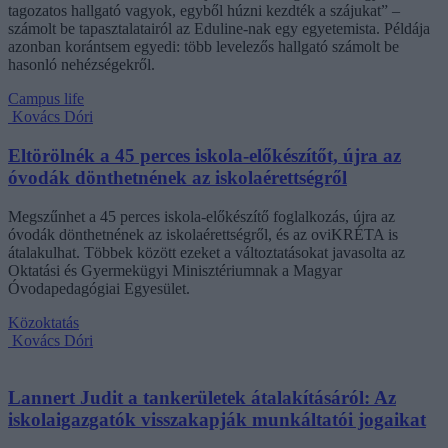
tagozatos hallgató vagyok, egyből húzni kezdték a szájukat” –
számolt be tapasztalatairól az Eduline-nak egy egyetemista. Példája
azonban korántsem egyedi: több levelezős hallgató számolt be
hasonló nehézségekről.
Campus life
Kovács Dóri
Eltörölnék a 45 perces iskola-előkészítőt, újra az
óvodák dönthetnének az iskolaérettségről
Megszűnhet a 45 perces iskola-előkészítő foglalkozás, újra az
óvodák dönthetnének az iskolaérettségről, és az oviKRÉTA is
átalakulhat. Többek között ezeket a változtatásokat javasolta az
Oktatási és Gyermekügyi Minisztériumnak a Magyar
Óvodapedagógiai Egyesület.
Közoktatás
Kovács Dóri
Lannert Judit a tankerületek átalakításáról: Az
iskolaigazgatók visszakapják munkáltatói jogaikat