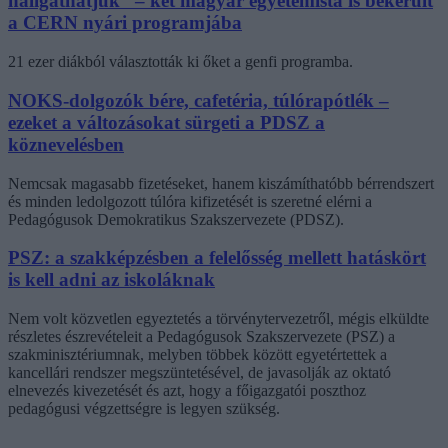
hallgathatjuk” – két magyar egyetemista is bekerült
a CERN nyári programjába
21 ezer diákból választották ki őket a genfi programba.
NOKS-dolgozók bére, cafetéria, túlórapótlék –
ezeket a változásokat sürgeti a PDSZ a
köznevelésben
Nemcsak magasabb fizetéseket, hanem kiszámíthatóbb bérrendszert
és minden ledolgozott túlóra kifizetését is szeretné elérni a
Pedagógusok Demokratikus Szakszervezete (PDSZ).
PSZ: a szakképzésben a felelősség mellett hatáskört
is kell adni az iskoláknak
Nem volt közvetlen egyeztetés a törvénytervezetről, mégis elküldte
részletes észrevételeit a Pedagógusok Szakszervezete (PSZ) a
szakminisztériumnak, melyben többek között egyetértettek a
kancellári rendszer megszüntetésével, de javasolják az oktató
elnevezés kivezetését és azt, hogy a főigazgatói poszthoz
pedagógusi végzettségre is legyen szükség.