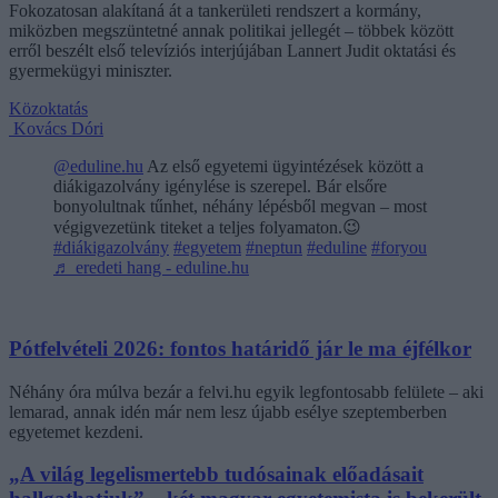
Fokozatosan alakítaná át a tankerületi rendszert a kormány,
miközben megszüntetné annak politikai jellegét – többek között
erről beszélt első televíziós interjújában Lannert Judit oktatási és
gyermekügyi miniszter.
Közoktatás
Kovács Dóri
@eduline.hu
Az első egyetemi ügyintézések között a
diákigazolvány igénylése is szerepel. Bár elsőre
bonyolultnak tűnhet, néhány lépésből megvan – most
végigvezetünk titeket a teljes folyamaton.😉
#diákigazolvány
#egyetem
#neptun
#eduline
#foryou
♬ eredeti hang - eduline.hu
Pótfelvételi 2026: fontos határidő jár le ma éjfélkor
Néhány óra múlva bezár a felvi.hu egyik legfontosabb felülete – aki
lemarad, annak idén már nem lesz újabb esélye szeptemberben
egyetemet kezdeni.
„A világ legelismertebb tudósainak előadásait