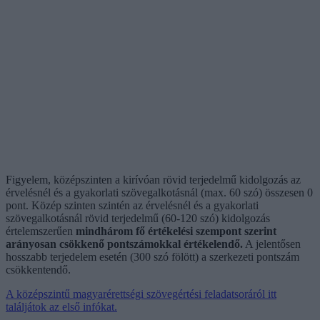
Figyelem, középszinten a kirívóan rövid terjedelmű kidolgozás az
érvelésnél és a gyakorlati szövegalkotásnál (max. 60 szó) összesen 0
pont. Közép szinten szintén az érvelésnél és a gyakorlati
szövegalkotásnál rövid terjedelmű (60-120 szó) kidolgozás
értelemszerűen
mindhárom fő értékelési szempont szerint
arányosan csökkenő pontszámokkal értékelendő.
A jelentősen
hosszabb terjedelem esetén (300 szó fölött) a szerkezeti pontszám
csökkentendő.
A középszintű magyarérettségi szövegértési feladatsoráról itt
találjátok az első infókat.