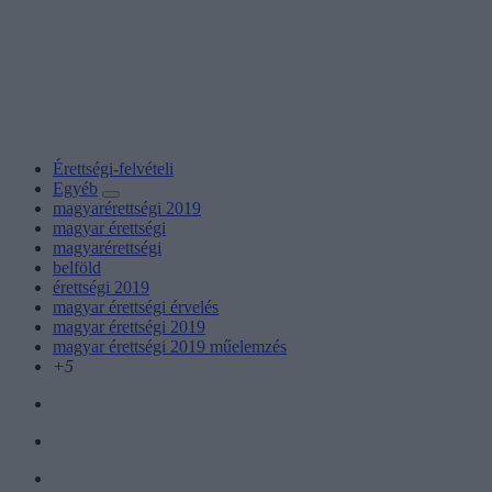
Érettségi-felvételi
Egyéb
magyarérettségi 2019
magyar érettségi
magyarérettségi
belföld
érettségi 2019
magyar érettségi érvelés
magyar érettségi 2019
magyar érettségi 2019 műelemzés
+5