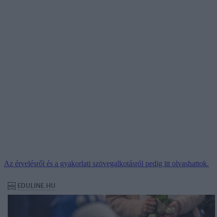
Az érvelésről és a gyakorlati szövegalkotásról pedig itt olvashattok.