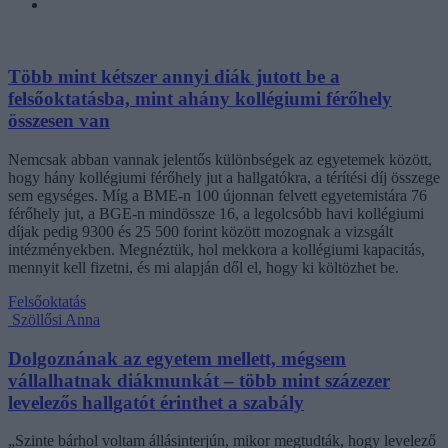
Több mint kétszer annyi diák jutott be a
felsőoktatásba, mint ahány kollégiumi férőhely
összesen van
Nemcsak abban vannak jelentős különbségek az egyetemek között,
hogy hány kollégiumi férőhely jut a hallgatókra, a térítési díj összege
sem egységes. Míg a BME-n 100 újonnan felvett egyetemistára 76
férőhely jut, a BGE-n mindössze 16, a legolcsóbb havi kollégiumi
díjak pedig 9300 és 25 500 forint között mozognak a vizsgált
intézményekben. Megnéztük, hol mekkora a kollégiumi kapacitás,
mennyit kell fizetni, és mi alapján dől el, hogy ki költözhet be.
Felsőoktatás
Szöllősi Anna
Dolgoznának az egyetem mellett, mégsem
vállalhatnak diákmunkát – több mint százezer
levelezős hallgatót érinthet a szabály
„Szinte bárhol voltam állásinterjún, mikor megtudták, hogy levelező