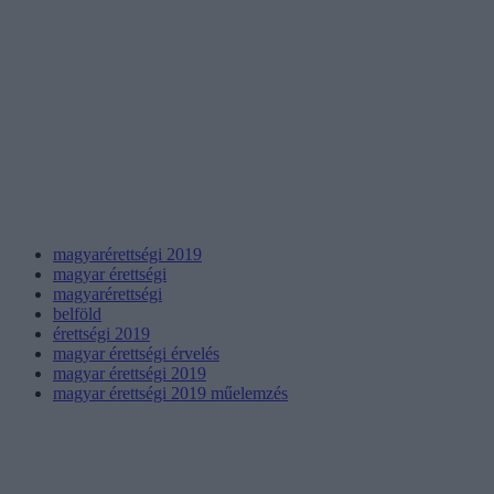
magyarérettségi 2019
magyar érettségi
magyarérettségi
belföld
érettségi 2019
magyar érettségi érvelés
magyar érettségi 2019
magyar érettségi 2019 műelemzés