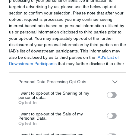
processing of your personal or sensitive information for
targeted advertising by us, please use the below opt-out
section to confirm your selection. Please note that after your
opt-out request is processed you may continue seeing
interest-based ads based on personal information utilized by
us or personal information disclosed to third parties prior to
Azonban ha nem figyeltek, akkor máshol is pontlevonással jár a
your opt-out. You may separately opt-out of the further
vártnál rövidebb szöveg. Pédául a helyesírás és íráskép pontszámait
disclosure of your personal information by third parties on the
is befolyásolhatja. Ugyanis a dolgozatotok írásképe 0 pontos lesz,
IAB’s list of downstream participants. This information may
also be disclosed by us to third parties on the
IAB’s List of
ha közép szinten az érvelés vagy gyakorlati szövegalkotási
Downstream Participants
that may further disclose it to other
feladatot nem oldottátok meg, vagy terjedelm kevesebb, mint
third parties.
12 szó és a műértelmező szövegalkotási feladatot nem
oldottátok meg, vagy a terjedelme kevesebb, mint 40 szó,
valamint a javító tanár úgy ítéli meg, hogy a szövegértési
Personal Data Processing Opt Outs
feladatsorban a terjedelem összességében nem teszi lehetővé
a helyesírás és az íráskép értékelését.
I want to opt-out of the Sharing of my
ha emelt szinten a műértelmező szövegalkotási feladatot nem
personal data.
Opted In
oldottátok meg, vagy a megoldásotok terjedelme kevesebb,
mint 40 szó, valamint a reflektáló szövegalkotási feladatot
nem oldottátok meg, vagy a megoldásotok terjedelme
I want to opt-out of the Sale of my
Personal Data.
kevesebb, mint 15 szó - emeli ki a tavalyi feladatsor javítási
Opted In
útmutatója.
I want to opt-out of processing my