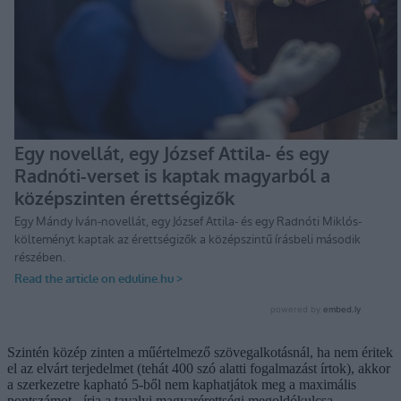
Szintén közép zinten a műértelmező szövegalkotásnál, ha nem éritek
el az elvárt terjedelmet (tehát 400 szó alatti fogalmazást írtok), akkor
a szerkezetre kapható 5-ből nem kaphatjátok meg a maximális
pontszámot - írja a tavalyi magyarérettségi megoldókulcsa.