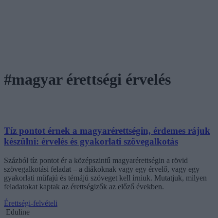
#magyar érettségi érvelés
Tíz pontot érnek a magyarérettségin, érdemes rájuk
készülni: érvelés és gyakorlati szövegalkotás
Százból tíz pontot ér a középszintű magyarérettségin a rövid
szövegalkotási feladat – a diákoknak vagy egy érvelő, vagy egy
gyakorlati műfajú és témájú szöveget kell írniuk. Mutatjuk, milyen
feladatokat kaptak az érettségizők az előző években.
Érettségi-felvételi
Eduline