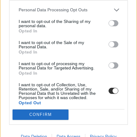
Personal Data Processing Opt Outs
I want to opt-out of the Sharing of my
personal data.
Opted In
I want to opt-out of the Sale of my
Personal Data.
Opted In
Öt tipp: így hozhatjátok ki a legtöbbet a hétfői
magyarérettségiből
I want to opt-out of processing my
Personal Data for Targeted Advertising.
Opted In
Hétfő reggel nyolckor kezdődik a magyarérettségi - mi pedig adunk
néhány utolsó tippet, hogy a lehető legmagasabb pontszámot érjétek
I want to opt-out of Collection, Use,
el a középszintű írásbelin.
Retention, Sale, and/or Sharing of my
Personal Data that Is Unrelated with the
Érettségi-felvételi
Purposes for which it was collected.
Eduline
Opted Out
CONFIRM
Data Deletion
Data Access
Privacy Policy