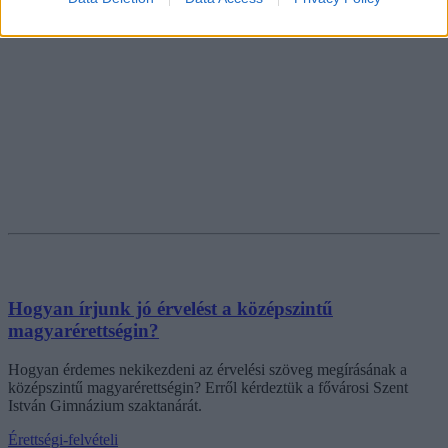
Hogyan írjunk jó érvelést a középszintű
magyarérettségin?
Hogyan érdemes nekikezdeni az érvelési szöveg megírásának a
középszintű magyarérettségin? Erről kérdeztük a fővárosi Szent
István Gimnázium szaktanárát.
Érettségi-felvételi