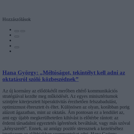
Hozzászólások
Hana György: „Méltóságot, tekintélyt kell adni az
oktatásról szóló közbeszédnek”
Az új kormány az elődökétől merőben eltérő kommunikációs
stratégiával kezdte meg működését. Az egyes minisztériumok
szintjére kiterjesztett hiperaktivitás érezhetően felszabadulást,
optimizmust ébresztett és éltet. Különösen az olyan, korábban porig
alázott ágazatban, mint az oktatás. Ám pontosan ez a lendület az,
ami egy újabb megkerülhetetlen kihívást is előtérbe rántott: az
érdemi társadalmi egyeztetés ígéretének beváltását, vagy más szóval
„kényszerét”. Ennek, az amúgy pozitív stressznek a kezeléséhez
igyekszem az alábbiakban szempontokat adni. Hana György