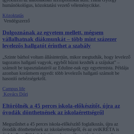
humánökológus, közoktatási vezető véleménycikke.
Közoktatás
Vendégszerző
Dolgoznának az egyetem mellett, mégsem
vállalhatnak diákmunkát – több mint százezer
levelezős hallgatót érinthet a szabály
„Szinte bárhol voltam állásinterjún, mikor megtudták, hogy levelező
tagozatos hallgató vagyok, egyből húzni kezdték a szájukat” –
számolt be tapasztalatairól az Eduline-nak egy egyetemista. Példája
azonban korántsem egyedi: több levelezős hallgató számolt be
hasonló nehézségekről.
Campus life
Kovács Dóri
Eltörölnék a 45 perces iskola-előkészítőt, újra az
óvodák dönthetnének az iskolaérettségről
Megszűnhet a 45 perces iskola-előkészítő foglalkozás, újra az
óvodák dönthetnének az iskolaérettségről, és az oviKRÉTA is