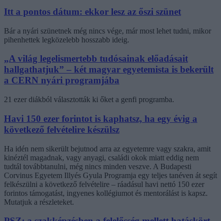
Itt a pontos dátum: ekkor lesz az őszi szünet
Bár a nyári szünetnek még nincs vége, már most lehet tudni, mikor
pihenhettek legközelebb hosszabb ideig.
„A világ legelismertebb tudósainak előadásait
hallgathatjuk” – két magyar egyetemista is bekerült
a CERN nyári programjába
21 ezer diákból választották ki őket a genfi programba.
Havi 150 ezer forintot is kaphatsz, ha egy évig a
következő felvételire készülsz
Ha idén nem sikerült bejutnod arra az egyetemre vagy szakra, amit
kinéztél magadnak, vagy anyagi, családi okok miatt eddig nem
tudtál továbbtanulni, még nincs minden veszve. A Budapesti
Corvinus Egyetem Illyés Gyula Programja egy teljes tanéven át segít
felkészülni a következő felvételire – ráadásul havi nettó 150 ezer
forintos támogatást, ingyenes kollégiumot és mentorálást is kapsz.
Mutatjuk a részleteket.
PSZ: a szakképzésben a felelősség mellett hatáskört