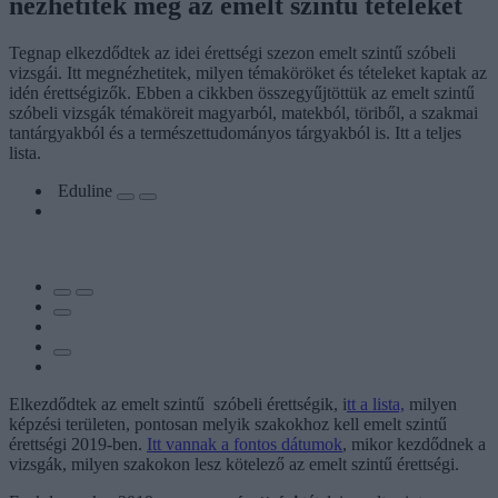
nézhetitek meg az emelt szintű tételeket
Tegnap elkezdődtek az idei érettségi szezon emelt szintű szóbeli
vizsgái. Itt megnézhetitek, milyen témaköröket és tételeket kaptak az
idén érettségizők. Ebben a cikkben összegyűjtöttük az emelt szintű
szóbeli vizsgák témaköreit magyarból, matekból, töriből, a szakmai
tantárgyakból és a természettudományos tárgyakból is. Itt a teljes
lista.
Eduline
Elkezdődtek az emelt szintű szóbeli érettségik, i
tt a lista,
milyen
képzési területen, pontosan melyik szakokhoz kell emelt szintű
érettségi 2019-ben.
Itt vannak a fontos dátumok
, mikor kezdődnek a
vizsgák, milyen szakokon lesz kötelező az emelt szintű érettségi.