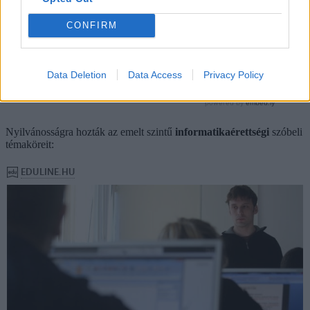
CONFIRM
Data Deletion
Data Access
Privacy Policy
Nyilvánosságra hozták az emelt szintű
informatikaérettségi
szóbeli
témaköreit: