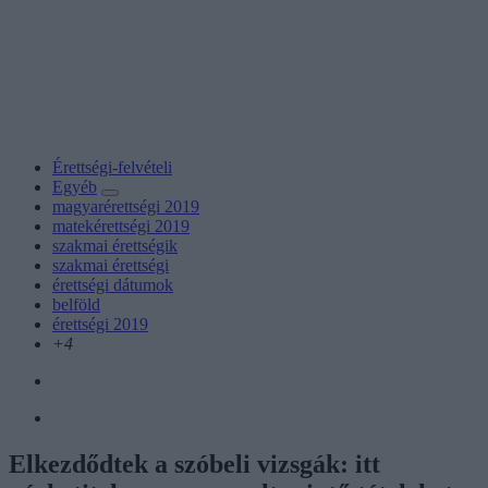
Érettségi-felvételi
Egyéb
magyarérettségi 2019
matekérettségi 2019
szakmai érettségik
szakmai érettségi
érettségi dátumok
belföld
érettségi 2019
+4
Elkezdődtek a szóbeli vizsgák: itt