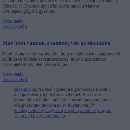
átalakulhat. Többek között ezeket a változtatásokat javasolta az
Oktatási és Gyermekügyi Minisztériumnak a Magyar
Óvodapedagógiai Egyesület.
Közoktatás
Kovács Dóri
Már úton vannak a tankönyvek az iskolákba
Több iskola is arról számolt be, hogy megérkeztek a tankönyvek,
zajlik azok átvétele és rendszerezése, hogy a szeptemberi
becsengetésre minden készen álljon.
Közoktatás
Kovács Dóri
@eduline.hu
Az első egyetemi ügyintézések között a
diákigazolvány igénylése is szerepel. Bár elsőre
bonyolultnak tűnhet, néhány lépésből megvan – most
végigvezetünk titeket a teljes folyamaton.😉
#diákigazolvány
#egyetem
#neptun
#eduline
#foryou
♬ eredeti hang - eduline.hu