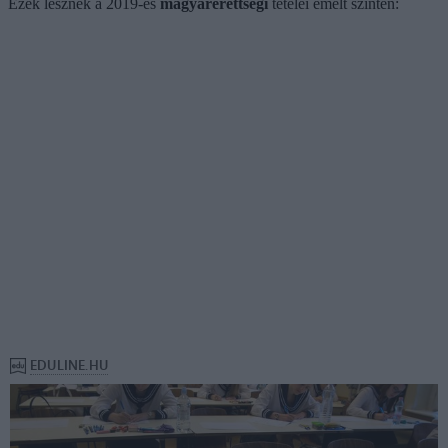
Ezek lesznek a 2019-es
magyarérettségi
tételei emelt szinten: