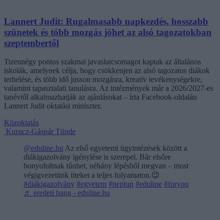
Lannert Judit: Rugalmasabb napkezdés, hosszabb
szünetek és több mozgás jöhet az alsó tagozatokban
szeptembertől
Tizennégy pontos szakmai javaslatcsomagot kaptak az általános
iskolák, amelynek célja, hogy csökkenjen az alsó tagozatos diákok
terhelése, és több idő jusson mozgásra, kreatív tevékenységekre,
valamint tapasztalati tanulásra. Az intézmények már a 2026/2027-es
tanévtől alkalmazhatják az ajánlásokat – írta Facebook-oldalán
Lannert Judit oktatási miniszter.
Közoktatás
Kurucz-Gáspár Tünde
@eduline.hu
Az első egyetemi ügyintézések között a
diákigazolvány igénylése is szerepel. Bár elsőre
bonyolultnak tűnhet, néhány lépésből megvan – most
végigvezetünk titeket a teljes folyamaton.😉
#diákigazolvány
#egyetem
#neptun
#eduline
#foryou
♬ eredeti hang - eduline.hu