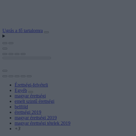
Ugrás a fő tartalomra
Érettségi-felvételi
Egyéb
magyar érettségi
emelt szintű érettségi
belföld
érettségi 2019
magyar érettségi 2019
magyar érettségi tételek 2019
+3