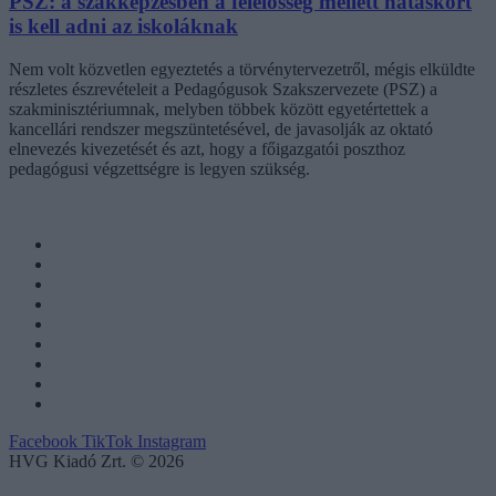
PSZ: a szakképzésben a felelősség mellett hatáskört
is kell adni az iskoláknak
Nem volt közvetlen egyeztetés a törvénytervezetről, mégis elküldte
részletes észrevételeit a Pedagógusok Szakszervezete (PSZ) a
szakminisztériumnak, melyben többek között egyetértettek a
kancellári rendszer megszüntetésével, de javasolják az oktató
elnevezés kivezetését és azt, hogy a főigazgatói poszthoz
pedagógusi végzettségre is legyen szükség.
Facebook
TikTok
Instagram
HVG Kiadó Zrt. © 2026