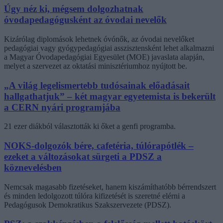
Úgy néz ki, mégsem dolgozhatnak
óvodapedagógusként az óvodai nevelők
Kizárólag diplomások lehetnek óvónők, az óvodai nevelőket
pedagógiai vagy gyógypedagógiai asszisztensként lehet alkalmazni
a Magyar Óvodapedagógiai Egyesület (MOE) javaslata alapján,
melyet a szervezet az oktatási minisztériumhoz nyújtott be.
„A világ legelismertebb tudósainak előadásait
hallgathatjuk” – két magyar egyetemista is bekerült
a CERN nyári programjába
21 ezer diákból választották ki őket a genfi programba.
NOKS-dolgozók bére, cafetéria, túlórapótlék –
ezeket a változásokat sürgeti a PDSZ a
köznevelésben
Nemcsak magasabb fizetéseket, hanem kiszámíthatóbb bérrendszert
és minden ledolgozott túlóra kifizetését is szeretné elérni a
Pedagógusok Demokratikus Szakszervezete (PDSZ).