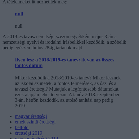
A tételcímeket itt nézhetitek meg:
null
null
A 2019-es tavaszi érettségi szezon egyébként május 3-án a
nemzetiségi nyelvi és irodalmi írásbelikkel kezdődik, a szóbelik
pedig egészen június 28-ig tartanak majd.
Ilyen lesz a 2018/2019-es tanév: itt van az összes
fontos dátum
Mikor kezdődik a 2018/2019-es tanév? Mikor lesznek
az iskolai szünetek, a fontos felmérések, az őszi és a
tavaszi érettségi? Mutatjuk a legfontosabb dátumokat,
ezek alapján lehet tervezni. A tanév 2018. szeptember
3-án, hétfőn kezdődik, az utolsó tanítási nap pedig
2019.
magyar érettségi
emelt szintű érettségi
belföld
érettségi 2019
magyar érettségi 2019