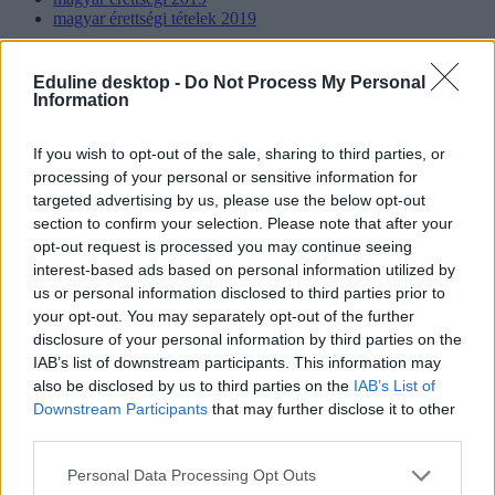
magyar érettségi tételek 2019
Hozzászólások
Eduline desktop -
Do Not Process My Personal
Information
If you wish to opt-out of the sale, sharing to third parties, or
processing of your personal or sensitive information for
targeted advertising by us, please use the below opt-out
section to confirm your selection. Please note that after your
opt-out request is processed you may continue seeing
Mi a baj a 8 osztályos általános iskolával, és mi jöhet
interest-based ads based on personal information utilized by
helyette?
us or personal information disclosed to third parties prior to
your opt-out. You may separately opt-out of the further
A kisiskolák tanárhiánya és a kisgimnáziumok elitképzővé válása
disclosure of your personal information by third parties on the
nem elszigetelt hibák, hanem a jelenlegi oktatási szerkezet
„erővonalai”, amelyek a rendszer gyökeres reformjáért kiáltanak Dr.
IAB’s list of downstream participants. This information may
Gyarmathy Éva klinikai és neveléslélektani szakpszichológus,
also be disclosed by us to third parties on the
IAB’s List of
egyetemi tanár szerint.
Downstream Participants
that may further disclose it to other
third parties.
Közoktatás
Kurucz-Gáspár Tünde
Personal Data Processing Opt Outs