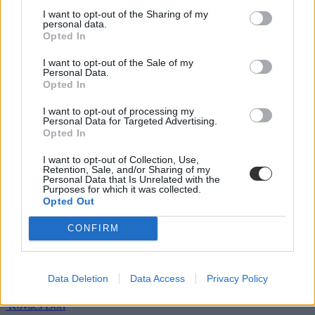
Dolgoznának az egyetem mellett, mégsem
I want to opt-out of the Sharing of my
vállalhatnak diákmunkát – több mint százezer
personal data.
levelezős hallgatót érinthet a szabály
Opted In
„Szinte bárhol voltam állásinterjún, mikor megtudták, hogy levelező
I want to opt-out of the Sale of my
Personal Data.
tagozatos hallgató vagyok, egyből húzni kezdték a szájukat” –
Opted In
számolt be tapasztalatairól az Eduline-nak egy egyetemista. Példája
azonban korántsem egyedi: több levelezős hallgató számolt be
I want to opt-out of processing my
hasonló nehézségekről.
Personal Data for Targeted Advertising.
Opted In
Campus life
Kovács Dóri
I want to opt-out of Collection, Use,
Retention, Sale, and/or Sharing of my
Eltörölnék a 45 perces iskola-előkészítőt, újra az
Personal Data that Is Unrelated with the
Purposes for which it was collected.
óvodák dönthetnének az iskolaérettségről
Opted Out
Megszűnhet a 45 perces iskola-előkészítő foglalkozás, újra az
CONFIRM
óvodák dönthetnének az iskolaérettségről, és az oviKRÉTA is
átalakulhat. Többek között ezeket a változtatásokat javasolta az
Oktatási és Gyermekügyi Minisztériumnak a Magyar
Óvodapedagógiai Egyesület.
Data Deletion
Data Access
Privacy Policy
Közoktatás
Kovács Dóri