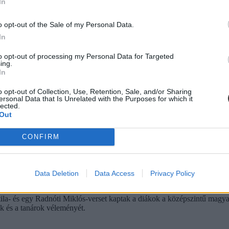
In
diákoknak a középszintű magyarérettségi első részében - tudta meg az E
o opt-out of the Sale of my Personal Data.
In
to opt-out of processing my Personal Data for Targeted
ing.
In
agyarérettségi
o opt-out of Collection, Use, Retention, Sale, and/or Sharing
ersonal Data that Is Unrelated with the Purposes for which it
gyarérettségit - a padokra kikerültek a plüssmacik, a szőlőcukros zac
lected.
Out
CONFIRM
Data Deletion
Data Access
Privacy Policy
ila- és egy Radnóti Miklós-verset kaptak a diákok a középszintű magyaré
k és a tanárok véleményét.