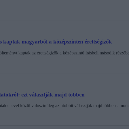
 is kaptak magyarból a középszinten érettségizők
lteményt kaptak az érettségizők a középszintű írásbeli második részéb
datokról: ezt választják majd többen
ivatalos levél közül valószínűleg az utóbbit választják majd többen - mon