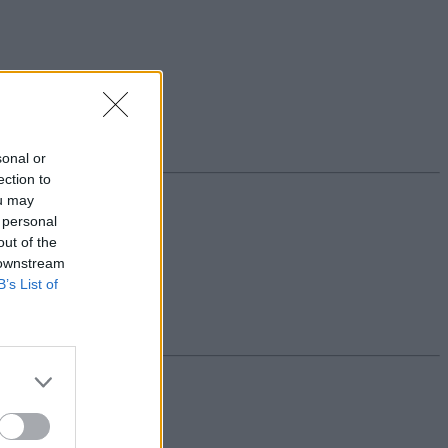
sonal or
ection to
ou may
 personal
out of the
 downstream
B’s List of
ett szaktanár.