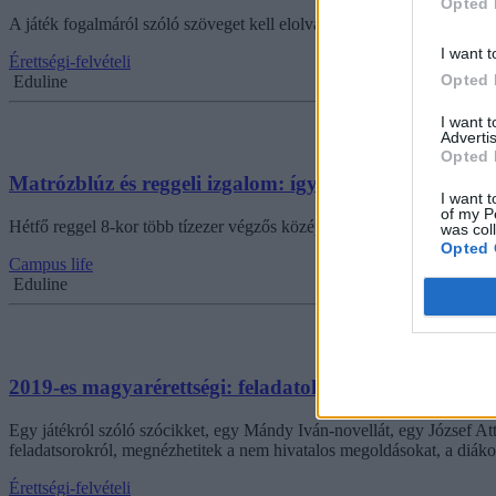
Opted 
A játék fogalmáról szóló szöveget kell elolvasniuk és értelmezniük a 
I want t
Érettségi-felvételi
Opted 
Eduline
I want 
Advertis
Opted 
Matrózblúz és reggeli izgalom: így kezdődött a mai m
I want t
of my P
Hétfő reggel 8-kor több tízezer végzős középiskolás kezdte meg a ma
was col
Opted 
Campus life
Eduline
2019-es magyarérettségi: feladatok és megoldások itt!
Egy játékról szóló szócikket, egy Mándy Iván-novellát, egy József Att
feladatsorokról, megnézhetitek a nem hivatalos megoldásokat, a diáko
Érettségi-felvételi