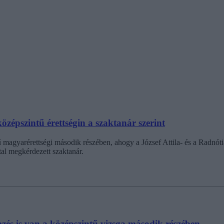
épszintű érettségin a szaktanár szerint
 magyarérettségi második részében, ahogy a József Attila- és a Radnóti
tal megkérdezett szaktanár.
emzés is van a középszintű vizsga második részében