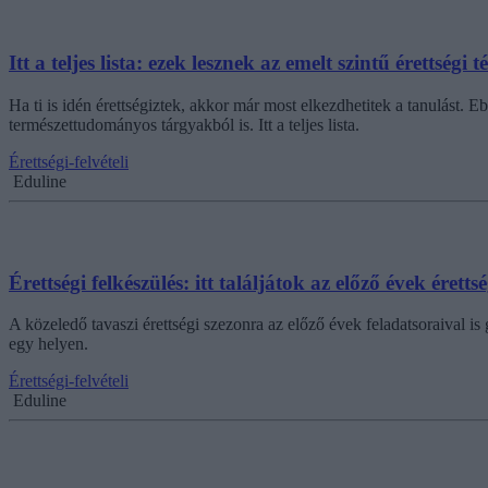
Itt a teljes lista: ezek lesznek az emelt szintű érettségi 
Ha ti is idén érettségiztek, akkor már most elkezdhetitek a tanulást. 
természettudományos tárgyakból is. Itt a teljes lista.
Érettségi-felvételi
Eduline
Érettségi felkészülés: itt találjátok az előző évek éret
A közeledő tavaszi érettségi szezonra az előző évek feladatsoraival i
egy helyen.
Érettségi-felvételi
Eduline