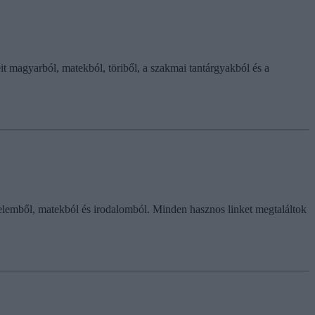
eit magyarból, matekból, töriből, a szakmai tantárgyakból és a
énelemből, matekból és irodalomból. Minden hasznos linket megtaláltok