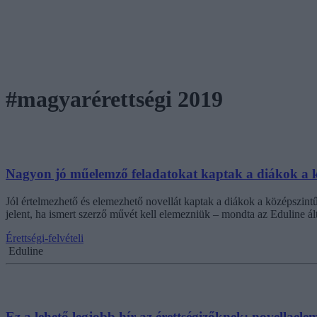
#magyarérettségi 2019
Nagyon jó műelemző feladatokat kaptak a diákok a köz
Jól értelmezhető és elemezhető novellát kaptak a diákok a középszintű
jelent, ha ismert szerző művét kell elemezniük – mondta az Eduline ál
Érettségi-felvételi
Eduline
Ez a lehető legjobb hír az érettségizőknek: novellael