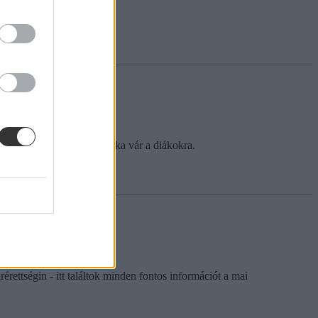
duline.
skók. Négy óra kemény munka vár a diákokra.
rettségin - itt találtok minden fontos információt a mai