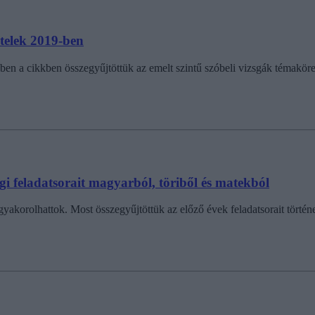
tételek 2019-ben
Ebben a cikkben összegyűjtöttük az emelt szintű szóbeli vizsgák témakör
tségi feladatsorait magyarból, töriből és matekból
s gyakorolhattok. Most összegyűjtöttük az előző évek feladatsorait tört