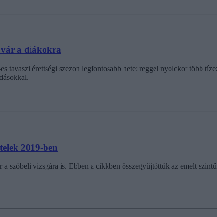
 vár a diákokra
tavaszi érettségi szezon legfontosabb hete: reggel nyolckor több tízezer
ldásokkal.
tételek 2019-ben
kár a szóbeli vizsgára is. Ebben a cikkben összegyűjtöttük az emelt szin