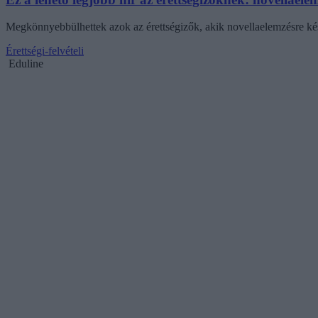
Megkönnyebbülhettek azok az érettségizők, akik novellaelemzésre kés
Érettségi-felvételi
Eduline