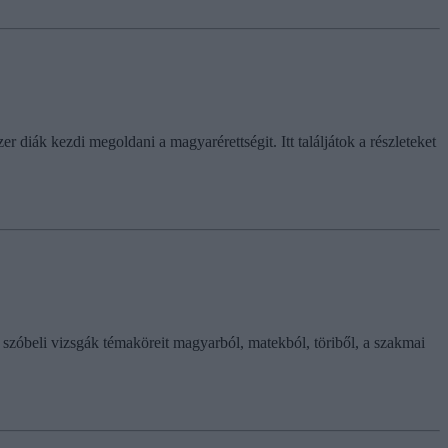
 diák kezdi megoldani a magyarérettségit. Itt találjátok a részleteket
tű szóbeli vizsgák témaköreit magyarból, matekból, töriből, a szakmai