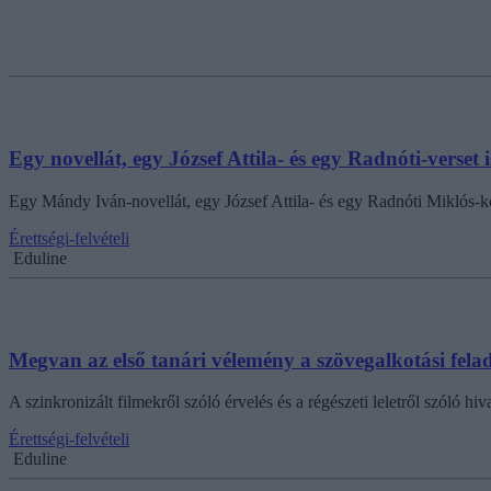
Egy novellát, egy József Attila- és egy Radnóti-verset
Egy Mándy Iván-novellát, egy József Attila- és egy Radnóti Miklós-kö
Érettségi-felvételi
Eduline
Megvan az első tanári vélemény a szövegalkotási fela
A szinkronizált filmekről szóló érvelés és a régészeti leletről szóló h
Érettségi-felvételi
Eduline