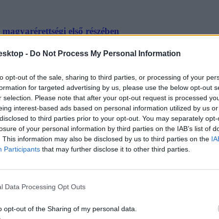
a magyarérettségi első részében
feladatsorának szövegalkotási részében.
esktop -
Do Not Process My Personal Information
to opt-out of the sale, sharing to third parties, or processing of your per
formation for targeted advertising by us, please use the below opt-out s
r selection. Please note that after your opt-out request is processed y
eing interest-based ads based on personal information utilized by us or
disclosed to third parties prior to your opt-out. You may separately opt-
tokról: száraz szöveget kaptak a diákok
losure of your personal information by third parties on the IAB’s list of
. This information may also be disclosed by us to third parties on the
IA
get kaptak a középszinten vizsgázók - mondta az Eduline által megkérdez
Participants
that may further disclose it to other third parties.
l Data Processing Opt Outs
o opt-out of the Sharing of my personal data.
ól szóló szöveget kell értelmezniük a diákoknak