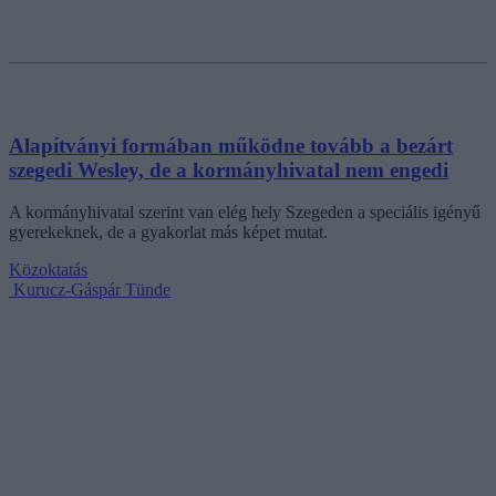
Alapítványi formában működne tovább a bezárt
szegedi Wesley, de a kormányhivatal nem engedi
A kormányhivatal szerint van elég hely Szegeden a speciális igényű
gyerekeknek, de a gyakorlat más képet mutat.
Közoktatás
Kurucz-Gáspár Tünde