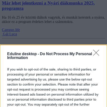
Már lehet jelentkezni a Nyári diákmunka 2025.
programra
Ha 16 és 25 év közötti diákok vagytok, és munkát kerestek a nyárra,
akkor ez a program érdekes lehet a számotokra.
Campus life
Gál Luca
Eduline desktop -
Do Not Process My Personal
Ekkor lehet megnézni a kijavított érettségiket, ha
Information
kormányhivatalban jelentkeztetek a vizsgára
If you wish to opt-out of the sale, sharing to third parties, or
Mutatjuk, mikor lesz a megtekintés.
processing of your personal or sensitive information for
Érettségi-felvételi
targeted advertising by us, please use the below opt-out
Gál Luca
section to confirm your selection. Please note that after your
opt-out request is processed you may continue seeing
interest-based ads based on personal information utilized by
us or personal information disclosed to third parties prior to
your opt-out. You may separately opt-out of the further
A több tízmilliós tartozások miatt továbbra sem