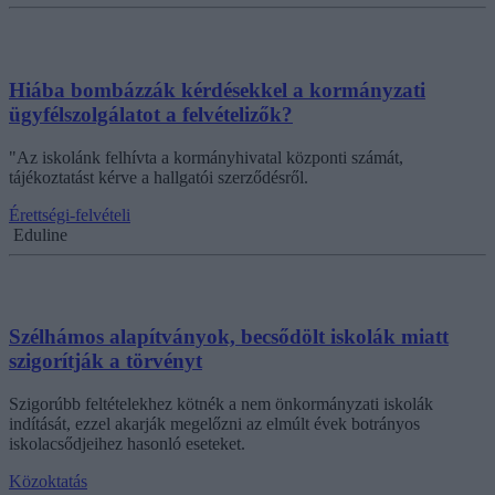
Hiába bombázzák kérdésekkel a kormányzati
ügyfélszolgálatot a felvételizők?
"Az iskolánk felhívta a kormányhivatal központi számát,
tájékoztatást kérve a hallgatói szerződésről.
Érettségi-felvételi
Eduline
Szélhámos alapítványok, becsődölt iskolák miatt
szigorítják a törvényt
Szigorúbb feltételekhez kötnék a nem önkormányzati iskolák
indítását, ezzel akarják megelőzni az elmúlt évek botrányos
iskolacsődjeihez hasonló eseteket.
Közoktatás