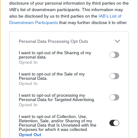
disclosure of your personal information by third parties on the
működhetnek Iványiék iskolái
IAB’s list of downstream participants. This information may
also be disclosed by us to third parties on the
IAB’s List of
Míg a kormányhivatal állítja, hogy minden tanuló számára van hely
az állami intézményekben, a szülők szerint mégsem olyan egyszerű
Downstream Participants
that may further disclose it to other
az elhelyezkedés.
third parties.
Közoktatás
Personal Data Processing Opt Outs
Gál Luca
I want to opt-out of the Sharing of my
personal data.
Opted In
A Kormányhivatal szerint hónapokkal a
I want to opt-out of the Sale of my
kilakoltatás előtt kellett volna módosítani a Qualitas
Personal Data.
Opted In
Gimnázium működési engedélyét
I want to opt-out of processing my
Az oktatást szeptemberben függesztették fel az épületben, a
Personal Data for Targeted Advertising.
Belügyminisztérium szerint azonban már májusban le kellett volna
Opted In
adni a működési engedély módosításának kérelmét.
I want to opt-out of Collection, Use,
Közoktatás
Retention, Sale, and/or Sharing of my
Székács Linda
Personal Data that Is Unrelated with the
Purposes for which it was collected.
Opted Out