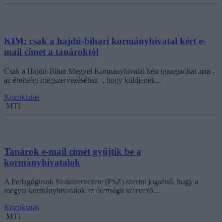
KIM: csak a hajdú-bihari kormányhivatal kért e-
mail címet a tanároktól
Csak a Hajdú-Bihar Megyei Kormányhivatal kért igazgatókat arra -
az érettségi megszervezéséhez -, hogy küldjenek...
Közoktatás
MTI
Tanárok e-mail címét gyűjtik be a
kormányhivatalok
A Pedagógusok Szakszervezete (PSZ) szerint jogsértő, hogy a
megyei kormányhivatalok az érettségit szervező...
Közoktatás
MTI