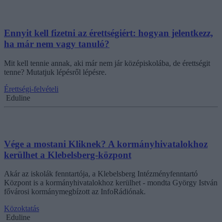
Ennyit kell fizetni az érettségiért: hogyan jelentkezz,
ha már nem vagy tanuló?
Mit kell tennie annak, aki már nem jár középiskolába, de érettségit
tenne? Mutatjuk lépésről lépésre.
Érettségi-felvételi
Eduline
Vége a mostani Kliknek? A kormányhivatalokhoz
kerülhet a Klebelsberg-központ
Akár az iskolák fenntartója, a Klebelsberg Intézményfenntartó
Központ is a kormányhivatalokhoz kerülhet - mondta György István
fővárosi kormánymegbízott az InfoRádiónak.
Közoktatás
Eduline