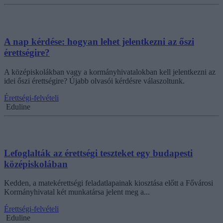
A nap kérdése: hogyan lehet jelentkezni az őszi
érettségire?
A középiskolákban vagy a kormányhivatalokban kell jelentkezni az
idei őszi érettségire? Újabb olvasói kérdésre válaszoltunk.
Érettségi-felvételi
Eduline
Lefoglalták az érettségi teszteket egy budapesti
középiskolában
Kedden, a matekérettségi feladatlapainak kiosztása előtt a Fővárosi
Kormányhivatal két munkatársa jelent meg a...
Érettségi-felvételi
Eduline