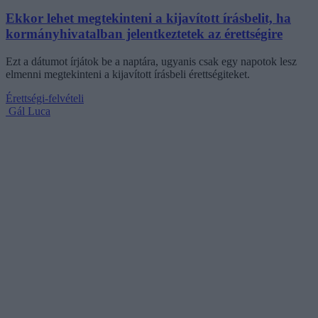
Ekkor lehet megtekinteni a kijavított írásbelit, ha
kormányhivatalban jelentkeztetek az érettségire
Ezt a dátumot írjátok be a naptára, ugyanis csak egy napotok lesz
elmenni megtekinteni a kijavított írásbeli érettségiteket.
Érettségi-felvételi
Gál Luca