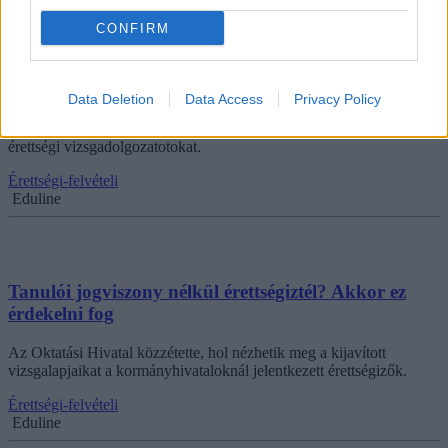
CONFIRM
Itt nézhetitek meg a kijavított érettségiteket, ha
kormányhivatalokban jelentkeztetek a vizsgára
Data Deletion
Data Access
Privacy Policy
Megyei vagy fővárosi kormányhivatalban jelentkeztetek az
érettségire? Itt megnézhetitek, mikor láthatjátok a kijavított írásbeli
érettségi vizsgadolgozatotokat.
Érettségi-felvételi
Eduline
Tanulói jogviszony nélkül érettségiztél? Akkor ez
érdekelni fog
Az Oktatási Hivatal közzétette, hol nézhetik meg a kijavított
vizsgalapjaikat a kormányhivataloknál jelentkezett érettségizők.
Érettségi-felvételi
Eduline