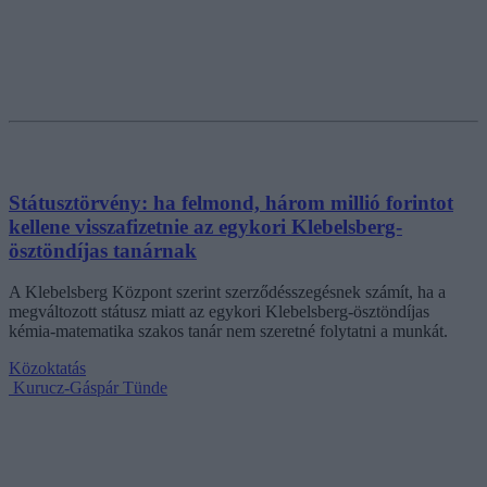
Státusztörvény: ha felmond, három millió forintot
kellene visszafizetnie az egykori Klebelsberg-
ösztöndíjas tanárnak
A Klebelsberg Központ szerint szerződésszegésnek számít, ha a
megváltozott státusz miatt az egykori Klebelsberg-ösztöndíjas
kémia-matematika szakos tanár nem szeretné folytatni a munkát.
Közoktatás
Kurucz-Gáspár Tünde