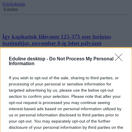
Felsőoktatás
Eduline
Így kaphattok félévente 125-375 ezer forintos
ösztöndíjat, november 8-ig lehet pályázni
November 8-áig lehet pályázni a Klebelsberg-ösztöndíjra, amelyet
Eduline desktop -
Do Not Process My Personal
osztatlan tanárképzésen, tanító- és gyógypedagógiai képzésen
Information
tanulók kaphatnak meg.
Felsőoktatás
If you wish to opt-out of the sale, sharing to third parties, or
Eduline
processing of your personal or sensitive information for
targeted advertising by us, please use the below opt-out
section to confirm your selection. Please note that after your
opt-out request is processed you may continue seeing
Ezt a "szuperfegyvert" vetné be a kormány a
interest-based ads based on personal information utilized by
tanárhiány ellen: változtattak a Klebelsberg-
us or personal information disclosed to third parties prior to
ösztöndíj szabályain
your opt-out. You may separately opt-out of the further
disclosure of your personal information by third parties on the