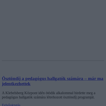
Ösztöndíj a pedagógus hallgatók számára – már ma
jelentkezhettek
A Klebelsberg Központ idén ötödik alkalommal hirdette meg a
pedagógus hallgatók számára létrehozott ösztöndíj programját.
Felsőoktatás