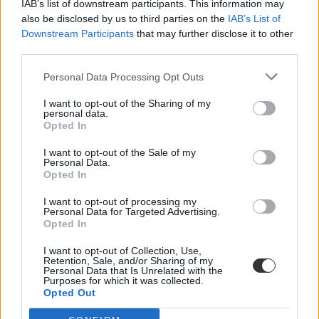
A kormány egy friss rendeletmódosítással bővítette azoknak az
IAB’s list of downstream participants. This information may
intézményeknek a körét, ahol a végzett ösztöndíjasok elkezdhetik a
also be disclosed by us to third parties on the
IAB’s List of
pályájukat.
Downstream Participants
that may further disclose it to other
third parties.
Felsőoktatás
Csik Veronika
Personal Data Processing Opt Outs
I want to opt-out of the Sharing of my
personal data.
Opted In
Minden, amit a Klebelsberg Képzési Ösztöndíjról
tudni kell
I want to opt-out of the Sale of my
Personal Data.
Tanárképzésre jelentkeznétek a felvételin? Akkor mutatunk egy
Opted In
olyan ösztöndíjat, amire ti is pályázhattok majd az egyetemen. Itt
vannak a legfontosabb részletek a Klebelsberg Képzési
I want to opt-out of processing my
Ösztöndíjról.
Personal Data for Targeted Advertising.
Opted In
Felsőoktatás
Eduline
I want to opt-out of Collection, Use,
Retention, Sale, and/or Sharing of my
Personal Data that Is Unrelated with the
Purposes for which it was collected.
Opted Out
Friss adatok: a gyógypedagógus-hallgatók nyerték