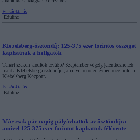
államtitkár a Magyar Nemzetnek.
Felsőoktatás
Eduline
Klebelsberg-ösztöndíj: 125-375 ezer forintos összeget
kaphatnak a hallgatók
Tanári szakon tanultok tovább? Szeptember végéig jelentkezhettek
majd a Klebelsberg-ösztöndíjra, amelyet minden évben meghirdet a
Klebelsberg Központ.
Felsőoktatás
Eduline
Már csak pár napig pályázhattok az ösztöndíjra,
amivel 125-375 ezer forintot kaphattok félévente