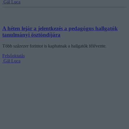
Gál Luca
A héten lejár a jelentkezés a pedagógus hallgatók
tanulmányi ösztöndíjára
Több százezer forintot is kaphatnak a hallgatók félévente.
Felsőoktatás
Gál Luca