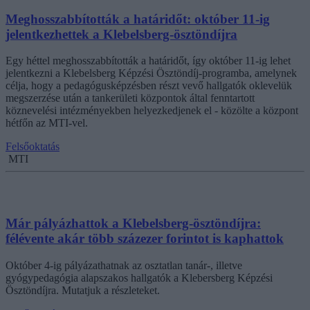
Meghosszabbították a határidőt: október 11-ig
jelentkezhettek a Klebelsberg-ösztöndíjra
Egy héttel meghosszabbították a határidőt, így október 11-ig lehet
jelentkezni a Klebelsberg Képzési Ösztöndíj-programba, amelynek
célja, hogy a pedagógusképzésben részt vevő hallgatók oklevelük
megszerzése után a tankerületi központok által fenntartott
köznevelési intézményekben helyezkedjenek el - közölte a központ
hétfőn az MTI-vel.
Felsőoktatás
MTI
Már pályázhattok a Klebelsberg-ösztöndíjra:
félévente akár több százezer forintot is kaphattok
Október 4-ig pályázathatnak az osztatlan tanár-, illetve
gyógypedagógia alapszakos hallgatók a Klebersberg Képzési
Ösztöndíjra. Mutatjuk a részleteket.