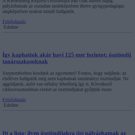
A Klebelsberg Képzési Ösztöndíjra már csak három napig
pályázhatnak az osztatlan tanárképzésen illetve gyógypedagógia
alapképzésen szakon tanuló hallgatók.
Felsőoktatás
Eduline
Így kaphattok akár havi 125 ezer forintot: ösztöndíj
tanárszakosoknak
Szeptemberben kezditek az egyetemet? Fontos, hogy tudjátok: az
elsőéves hallgatók még nem kaphatnak tanulmányi ösztöndíjat. Ne
aggódjatok, azért van néhány lehetőség így is. Következő
cikksorozatunkban ezeket az ösztöndíjakat gyűjtjük össze.
Felsőoktatás
Eduline
Itt a lista: ilyen ösztöndíjakra (is) pályázhatnak az