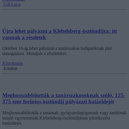
Gál Luca
Újra lehet pályázni a Klebelsberg-ösztöndíjra: itt
vannak a részletek
Október 16-ig lehet pályázni a tanárszakos hallgatóknak járó
támogatásra. Mutatjuk a részleteket.
Közoktatás
Eduline
Meghosszabbították a tanárszakosoknak szóló, 125-
375 ezer forintos ösztöndíj pályázati határidejét
Meghosszabbították a tanárnak, gyógypedagógusnak vagy tanítónak
tanuló egyetemisták Klebelsberg-ösztöndíjának jelentkezési
határidejét.