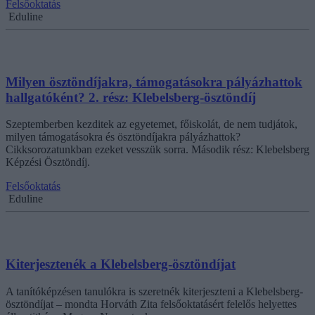
Felsőoktatás
Eduline
Milyen ösztöndíjakra, támogatásokra pályázhattok
hallgatóként? 2. rész: Klebelsberg-ösztöndíj
Szeptemberben kezditek az egyetemet, főiskolát, de nem tudjátok,
milyen támogatásokra és ösztöndíjakra pályázhattok?
Cikksorozatunkban ezeket vesszük sorra. Második rész: Klebelsberg
Képzési Ösztöndíj.
Felsőoktatás
Eduline
Kiterjesztenék a Klebelsberg-ösztöndíjat
A tanítóképzésen tanulókra is szeretnék kiterjeszteni a Klebelsberg-
ösztöndíjat – mondta Horváth Zita felsőoktatásért felelős helyettes