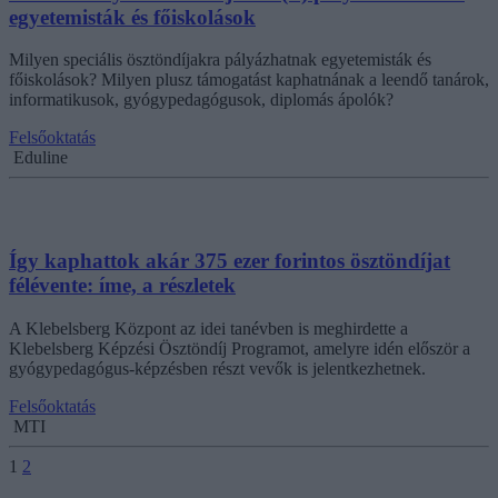
egyetemisták és főiskolások
Milyen speciális ösztöndíjakra pályázhatnak egyetemisták és
főiskolások? Milyen plusz támogatást kaphatnának a leendő tanárok,
informatikusok, gyógypedagógusok, diplomás ápolók?
Felsőoktatás
Eduline
Így kaphattok akár 375 ezer forintos ösztöndíjat
félévente: íme, a részletek
A Klebelsberg Központ az idei tanévben is meghirdette a
Klebelsberg Képzési Ösztöndíj Programot, amelyre idén először a
gyógypedagógus-képzésben részt vevők is jelentkezhetnek.
Felsőoktatás
MTI
1
2