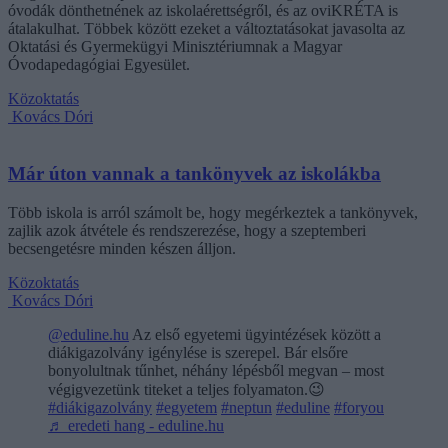
óvodák dönthetnének az iskolaérettségről, és az oviKRÉTA is
átalakulhat. Többek között ezeket a változtatásokat javasolta az
Oktatási és Gyermekügyi Minisztériumnak a Magyar
Óvodapedagógiai Egyesület.
Közoktatás
Kovács Dóri
Már úton vannak a tankönyvek az iskolákba
Több iskola is arról számolt be, hogy megérkeztek a tankönyvek,
zajlik azok átvétele és rendszerezése, hogy a szeptemberi
becsengetésre minden készen álljon.
Közoktatás
Kovács Dóri
@eduline.hu
Az első egyetemi ügyintézések között a
diákigazolvány igénylése is szerepel. Bár elsőre
bonyolultnak tűnhet, néhány lépésből megvan – most
végigvezetünk titeket a teljes folyamaton.😉
#diákigazolvány
#egyetem
#neptun
#eduline
#foryou
♬ eredeti hang - eduline.hu