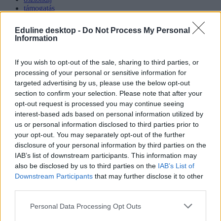
támogatás
gyógypedagógus
belföld
Eduline desktop -
Do Not Process My Personal
Klebelsberg Képzési Ösztöndíj Program
Information
osztatlan tanári
Hozzászólások
If you wish to opt-out of the sale, sharing to third parties, or
processing of your personal or sensitive information for
targeted advertising by us, please use the below opt-out
section to confirm your selection. Please note that after your
opt-out request is processed you may continue seeing
interest-based ads based on personal information utilized by
us or personal information disclosed to third parties prior to
your opt-out. You may separately opt-out of the further
disclosure of your personal information by third parties on the
Több mint kétszer annyi diák jutott be a
IAB’s list of downstream participants. This information may
felsőoktatásba, mint ahány kollégiumi férőhely
also be disclosed by us to third parties on the
IAB’s List of
összesen van
Downstream Participants
that may further disclose it to other
third parties.
Nemcsak abban vannak jelentős különbségek az egyetemek között,
hogy hány kollégiumi férőhely jut a hallgatókra, a térítési díj összege
Personal Data Processing Opt Outs
sem egységes. Míg a BME-n 100 újonnan felvett egyetemistára 76
férőhely jut, a BGE-n mindössze 16, a legolcsóbb havi kollégiumi