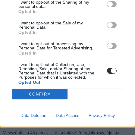
I want to opt-out of the Sharing of my
díjak pedig 9300 és 25 500 forint között mozognak a vizsgált
personal data.
intézményekben. Megnéztük, hol mekkora a kollégiumi kapacitás,
Opted In
mennyit kell fizetni, és mi alapján dől el, hogy ki költözhet be.
I want to opt-out of the Sale of my
Felsőoktatás
Personal Data.
Szöllősi Anna
Opted In
Dolgoznának az egyetem mellett, mégsem
I want to opt-out of processing my
vállalhatnak diákmunkát – több mint százezer
Personal Data for Targeted Advertising.
Opted In
levelezős hallgatót érinthet a szabály
I want to opt-out of Collection, Use,
„Szinte bárhol voltam állásinterjún, mikor megtudták, hogy levelező
Retention, Sale, and/or Sharing of my
tagozatos hallgató vagyok, egyből húzni kezdték a szájukat” –
Personal Data that Is Unrelated with the
számolt be tapasztalatairól az Eduline-nak egy egyetemista. Példája
Purposes for which it was collected.
azonban korántsem egyedi: több levelezős hallgató számolt be
Opted Out
hasonló nehézségekről.
CONFIRM
Campus life
Kovács Dóri
Eltörölnék a 45 perces iskola-előkészítőt, újra az
Data Deletion
Data Access
Privacy Policy
óvodák dönthetnének az iskolaérettségről
Megszűnhet a 45 perces iskola-előkészítő foglalkozás, újra az