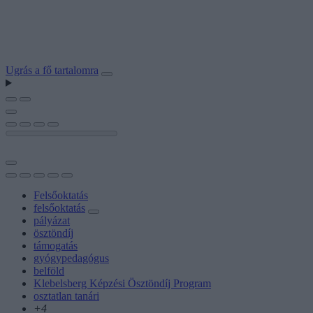
Ugrás a fő tartalomra
Felsőoktatás
felsőoktatás
pályázat
ösztöndíj
támogatás
gyógypedagógus
belföld
Klebelsberg Képzési Ösztöndíj Program
osztatlan tanári
+4