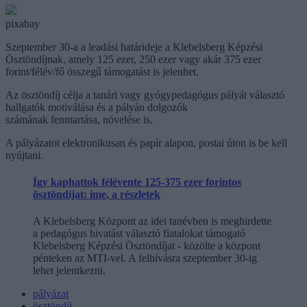
pixabay
Szeptember 30-a a leadási határideje a Klebelsberg Képzési
Ösztöndíjnak, amely 125 ezer, 250 ezer vagy akár 375 ezer
forint/félév/fő összegű támogatást is jelenhet.
Az ösztöndíj célja a tanári vagy gyógypedagógus pályát választó
hallgatók motiválása és a pályán dolgozók
számának fenntartása, növelése is.
A pályázatot elektronikusan és papír alapon, postai úton is be kell
nyújtani.
Így kaphattok félévente 125-375 ezer forintos
ösztöndíjat: íme, a részletek
A Klebelsberg Központ az idei tanévben is meghirdette
a pedagógus hivatást választó fiatalokat támogató
Klebelsberg Képzési Ösztöndíjat - közölte a központ
pénteken az MTI-vel. A felhívásra szeptember 30-ig
lehet jelentkezni.
pályázat
ösztöndíj