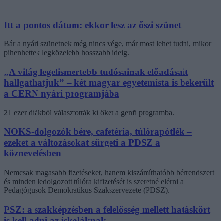
Itt a pontos dátum: ekkor lesz az őszi szünet
Bár a nyári szünetnek még nincs vége, már most lehet tudni, mikor
pihenhettek legközelebb hosszabb ideig.
„A világ legelismertebb tudósainak előadásait
hallgathatjuk” – két magyar egyetemista is bekerült
a CERN nyári programjába
21 ezer diákból választották ki őket a genfi programba.
NOKS-dolgozók bére, cafetéria, túlórapótlék –
ezeket a változásokat sürgeti a PDSZ a
köznevelésben
Nemcsak magasabb fizetéseket, hanem kiszámíthatóbb bérrendszert
és minden ledolgozott túlóra kifizetését is szeretné elérni a
Pedagógusok Demokratikus Szakszervezete (PDSZ).
PSZ: a szakképzésben a felelősség mellett hatáskört
is kell adni az iskoláknak