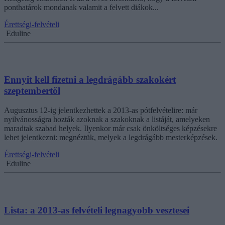
ponthatárok mondanak valamit a felvett diákok...
Érettségi-felvételi
Eduline
Ennyit kell fizetni a legdrágább szakokért
szeptembertől
Augusztus 12-ig jelentkezhettek a 2013-as pótfelvételire: már
nyilvánosságra hozták azoknak a szakoknak a listáját, amelyeken
maradtak szabad helyek. Ilyenkor már csak önköltséges képzésekre
lehet jelentkezni: megnéztük, melyek a legdrágább mesterképzések.
Érettségi-felvételi
Eduline
Lista: a 2013-as felvételi legnagyobb vesztesei