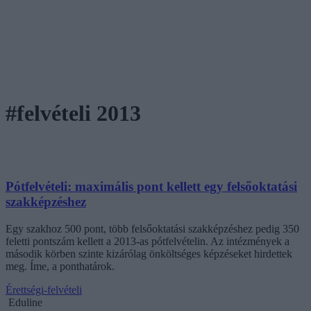
#felvételi 2013
Pótfelvételi: maximális pont kellett egy felsőoktatási
szakképzéshez
Egy szakhoz 500 pont, több felsőoktatási szakképzéshez pedig 350
feletti pontszám kellett a 2013-as pótfelvételin. Az intézmények a
második körben szinte kizárólag önköltséges képzéseket hirdettek
meg. Íme, a ponthatárok.
Érettségi-felvételi
Eduline