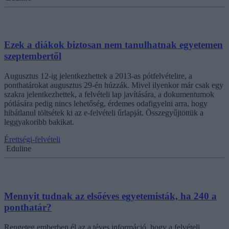
Ezek a diákok biztosan nem tanulhatnak egyetemen
szeptembertől
Augusztus 12-ig jelentkezhettek a 2013-as pótfelvételire, a
ponthatárokat augusztus 29-én húzzák. Mivel ilyenkor már csak egy
szakra jelentkezhettek, a felvételi lap javítására, a dokumentumok
pótlására pedig nincs lehetőség, érdemes odafigyelni arra, hogy
hibátlanul töltsétek ki az e-felvételi űrlapját. Összegyűjtöttük a
leggyakoribb bakikat.
Érettségi-felvételi
Eduline
Mennyit tudnak az elsőéves egyetemisták, ha 240 a
ponthatár?
Rengeteg emberben él az a téves információ, hogy a felvételi