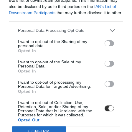
IAB’s list of downstream participants. This information may
osztatlan és mesterszakok mellett a kétéves felsőoktatási
also be disclosed by us to third parties on the
IAB’s List of
szakképzések közül is választhattok. Összegyűjtöttük a legfontosabb
Downstream Participants
that may further disclose it to other
tudnivalókat ezekről az új képzésekről.
third parties.
Felsőoktatás
Eduline
Personal Data Processing Opt Outs
I want to opt-out of the Sharing of my
personal data.
Opted In
Itt a lista: ilyen felsőoktatási szakképzésekre
jelentkezhettek a pótfelvételin
I want to opt-out of the Sale of my
Personal Data.
Opted In
Augusztus 12-ig jelentkezhettek a pótfelvételire, már elérhető a
meghirdetett szakok listája. Nézzük, milyen felsőoktatási
I want to opt-out of processing my
szakképzésekre jelentkezhettek.
Personal Data for Targeted Advertising.
Opted In
Érettségi-felvételi
Eduline
I want to opt-out of Collection, Use,
Retention, Sale, and/or Sharing of my
Personal Data that Is Unrelated with the
Purposes for which it was collected.
Opted Out
Itt vannak a 2013-as árak: ennyit kell fizetni a
CONFIRM