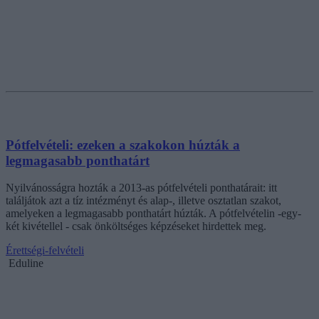
Pótfelvételi: ezeken a szakokon húzták a
legmagasabb ponthatárt
Nyilvánosságra hozták a 2013-as pótfelvételi ponthatárait: itt
találjátok azt a tíz intézményt és alap-, illetve osztatlan szakot,
amelyeken a legmagasabb ponthatárt húzták. A pótfelvételin -egy-
két kivétellel - csak önköltséges képzéseket hirdettek meg.
Érettségi-felvételi
Eduline