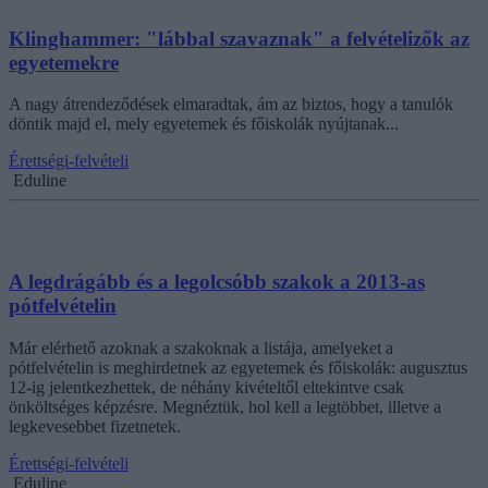
Klinghammer: "lábbal szavaznak" a felvételizők az
egyetemekre
A nagy átrendeződések elmaradtak, ám az biztos, hogy a tanulók
döntik majd el, mely egyetemek és főiskolák nyújtanak...
Érettségi-felvételi
Eduline
A legdrágább és a legolcsóbb szakok a 2013-as
pótfelvételin
Már elérhető azoknak a szakoknak a listája, amelyeket a
pótfelvételin is meghirdetnek az egyetemek és főiskolák: augusztus
12-ig jelentkezhettek, de néhány kivételtől eltekintve csak
önköltséges képzésre. Megnéztük, hol kell a legtöbbet, illetve a
legkevesebbet fizetnetek.
Érettségi-felvételi
Eduline