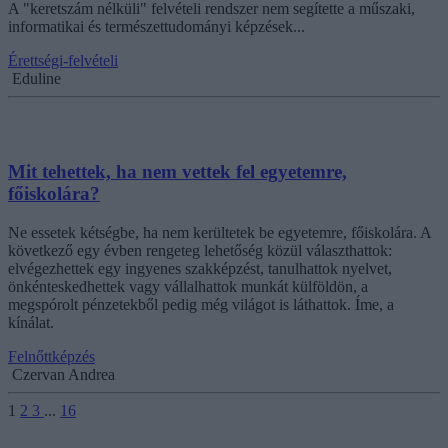
A "keretszám nélküli" felvételi rendszer nem segítette a műszaki,
informatikai és természettudományi képzések...
Érettségi-felvételi
Eduline
Mit tehettek, ha nem vettek fel egyetemre,
főiskolára?
Ne essetek kétségbe, ha nem kerültetek be egyetemre, főiskolára. A
következő egy évben rengeteg lehetőség közül választhattok:
elvégezhettek egy ingyenes szakképzést, tanulhattok nyelvet,
önkénteskedhettek vagy vállalhattok munkát külföldön, a
megspórolt pénzetekből pedig még világot is láthattok. Íme, a
kínálat.
Felnőttképzés
Czervan Andrea
1
2
3
...
16