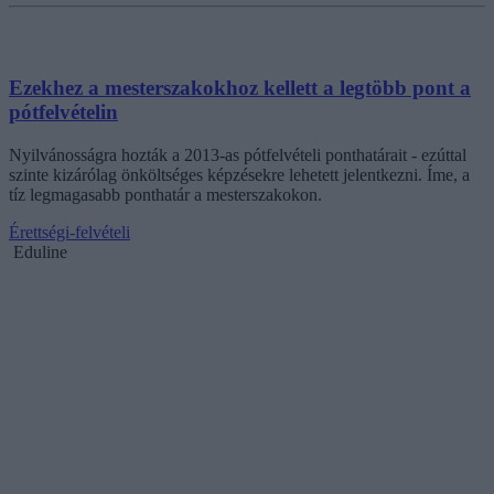
Ezekhez a mesterszakokhoz kellett a legtöbb pont a
pótfelvételin
Nyilvánosságra hozták a 2013-as pótfelvételi ponthatárait - ezúttal
szinte kizárólag önköltséges képzésekre lehetett jelentkezni. Íme, a
tíz legmagasabb ponthatár a mesterszakokon.
Érettségi-felvételi
Eduline