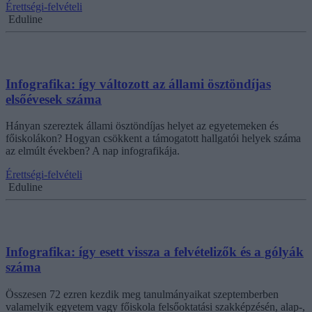
Érettségi-felvételi
Eduline
Infografika: így változott az állami ösztöndíjas
elsőévesek száma
Hányan szereztek állami ösztöndíjas helyet az egyetemeken és
főiskolákon? Hogyan csökkent a támogatott hallgatói helyek száma
az elmúlt években? A nap infografikája.
Érettségi-felvételi
Eduline
Infografika: így esett vissza a felvételizők és a gólyák
száma
Összesen 72 ezren kezdik meg tanulmányaikat szeptemberben
valamelyik egyetem vagy főiskola felsőoktatási szakképzésén, alap-,