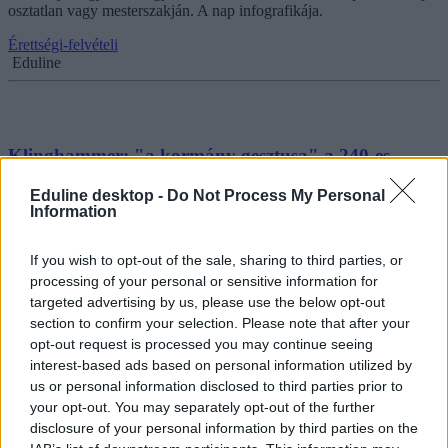
osztatlan vagy mesterszakján. A nap infografikája.
Érettségi-felvételi
Eduline
Klinghammer: "a kormány gesztusa" a 240-es
ponthatár
Eduline desktop -
Do Not Process My Personal
Information
Klinghammer István szerint a kormány gesztust gyakorolt azzal,
hogy egyes szakokra már 240 ponttal is be lehetett...
If you wish to opt-out of the sale, sharing to third parties, or
Érettségi-felvételi
processing of your personal or sensitive information for
MTI
targeted advertising by us, please use the below opt-out
section to confirm your selection. Please note that after your
opt-out request is processed you may continue seeing
interest-based ads based on personal information utilized by
Minden tudnivaló a felsőoktatási szakképzésekről:
us or personal information disclosed to third parties prior to
10 kérdés és válasz
your opt-out. You may separately opt-out of the further
disclosure of your personal information by third parties on the
Augusztus 12-ig jelentkezhettek a 2013-as pótfelvételire: az alap-,