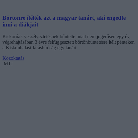
Börtönre ítélték azt a magyar tanárt, aki engedte
inni a diákjait
Kiskorúak veszélyeztetésnek bűntette miatt nem jogerősen egy év,
végrehajtásában 3 évre felfüggesztett börtönbüntetésre ítélt pénteken
a Kiskunhalasi Járásbíróság egy tanárt.
Közoktatás
MTI