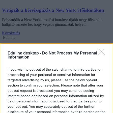
Virágzik a bérvizsgázás a New York-i főiskolákon
Folytatódik a New York-i csalási botrány: újabb négy főiskolai
hallgató ismerte be, hogy végzős gimnazisták helyett...
Közoktatás
Eduline
Eduline desktop -
Do Not Process My Personal
Information
Öt-tízéves diákokat filmezett le az iskolai mosdóban
a tanár, 30 évet kapott
If you wish to opt-out of the sale, sharing to third parties, or
processing of your personal or sensitive information for
Harminc év börtönre ítélte a bíróság az Iowa állambeli Sageville
targeted advertising by us, please use the below opt-out
Elementary School volt igazgatóját, aki az elmúlt...
section to confirm your selection. Please note that after your
Közoktatás
opt-out request is processed you may continue seeing
Eduline
interest-based ads based on personal information utilized by
us or personal information disclosed to third parties prior to
your opt-out. You may separately opt-out of the further
disclosure of your personal information by third parties on the