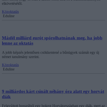
elkövetésétől.
Közoktatás
Eduline
Másfél milliárd eurót spórolhatnának meg, ha jobb
lenne az oktatás
A jobb képzés jelentősen csökkentené a bűnügyek számát egy új
német tanulmány szerint.
Közoktatás
Eduline
9 milliárdos kárt csinált néhány óra alatt egy horvát
diák
Felgyújtott bosszúból egy bokrot Horvátországban egy diák, mert az