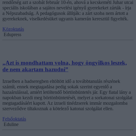
rendőrség azt a szobát február 10-én, ahová a kecskeméti Juhar utcai
speciális iskolában a sajátos nevelési igényű gyerekeket zárták - írja
a Népszabadság. A pedagógusok állítják: a zárt szoba nem ártott a
gyerekeknek, viselkedésüket ugyanis kamerán keresztül figyelték.
Közoktatás
Edupress
„Azt is mondhattam volna, hogy öngyilkos leszek,
de nem akartam hazudni”
Izraelben a hadseregben eltöltött idő a továbbtanulás részének
számít, ennek megtagadása pedig sokak szerint egyenlő a
hazaárulással, amiért letöltendő börtönbüntetés jár. Egy fiatal lány a
napokban kezdi meg börtönbüntetését, melyet a sorkatonai szolgálat
megtagadásáért kapott. Az izraeli tinédzserek immár mozgalomba
szerveződve tiltakoznak a kötelező katonai szolgálat ellen.
Felsőoktatás
Eduline