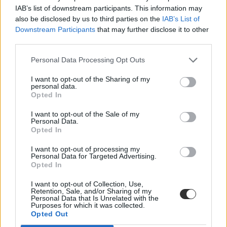
Falhoz állította, és golflabdával dobálta a diákokat
IAB’s list of downstream participants. This information may
egy 48 éves tanár
also be disclosed by us to third parties on the
IAB’s List of
Downstream Participants
that may further disclose it to other
Újabb iskolai bántalmazásra derült fény, ezúttal egy nyugat-angliai
third parties.
bentlakásos intézményben: az ayrshire-i Kerelaw...
Personal Data Processing Opt Outs
Közoktatás
Eduline
I want to opt-out of the Sharing of my
personal data.
Opted In
I want to opt-out of the Sale of my
Nem engedte iskolába a lányát, többéves
Personal Data.
Opted In
börtönbüntetést kaphat
I want to opt-out of processing my
Megharagudott a tanárokra, ezért hetek óta nem engedi iskolába 16
Personal Data for Targeted Advertising.
éves lányát egy brit nő.
Opted In
Közoktatás
I want to opt-out of Collection, Use,
Eduline
Retention, Sale, and/or Sharing of my
Personal Data that Is Unrelated with the
Purposes for which it was collected.
Opted Out