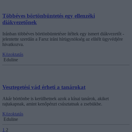
Többéves börtönbüntetés egy ellenzéki
diákvezetőnek
Iránban többéves börtönbüntetésre ítéltek egy ismert diákvezetőt -
jelentette szerdán a Farsz iráni hírügynökség az elítélt ügyvédjére
hivatkozva.
Közoktatás
Eduline
Vesztegetési vád érheti a tanárokat
Akár börtönbe is kerülhetnek azok a kínai tanárok, akiket
rajtakapnak, amint kenőpénzt csúsztatnak a zsebükbe.
Közoktatás
Eduline
1
2