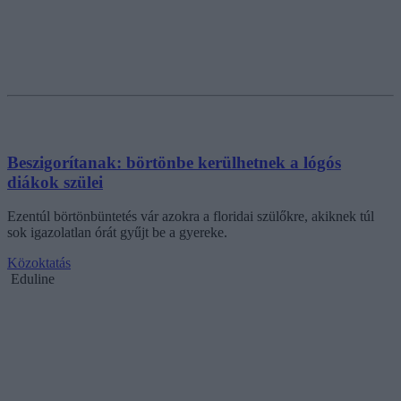
Beszigorítanak: börtönbe kerülhetnek a lógós
diákok szülei
Ezentúl börtönbüntetés vár azokra a floridai szülőkre, akiknek túl
sok igazolatlan órát gyűjt be a gyereke.
Közoktatás
Eduline