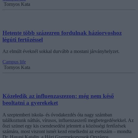
Tornyos Kata
Hetente több százezren fordulnak háziorvoshoz
légúti fertőzéssel
Az elmúlt éveknél sokkal durvább a mostani járványhelyzet.
Campus life
Tornyos Kata
Közeledik az influenzaszezon: még nem késő
beoltatni a gyerekeket
A szeptemberi iskola- és óvodakezdés óta nagy számban
találkoztunk náthás, vírusos, influenzaszerű megbetegedésekkel. Az
őszi szünet egy kis csendesedést jelentett a közösségi fertőzések
számára, most viszont ismét kezd emelkedni az esetszám – mondta
Dr. Havasi Katalin, a Házi Gyermekorvosok Országos