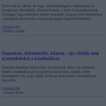
Nem csak az iskola, de nagy valószínűséggel a náthaszezon is
hamarosan elkezdődik. Havasi Katalin, a Házi Gyermekorvosok
Országos Egyesületének elnöke elmondta, hogyan lehet felkészíteni
a gyerekek szervezetét a közösség miatti megfertőződésekre.
Campus life
Székács Linda
Napszúrás, hőkimerülés, hőguta – így védjük meg
gyermekünket a kánikulában
Érdemes tisztában lenni azzal, mit tehetünk akkor, ha kánikula
idején a szabadban játszó gyerek rosszul lesz, szédül, netán
hányingere van, vagy elájul. Erről ad tanácsokat a Semmelweis
Egyetem.
Campus life
Tornyos Kata