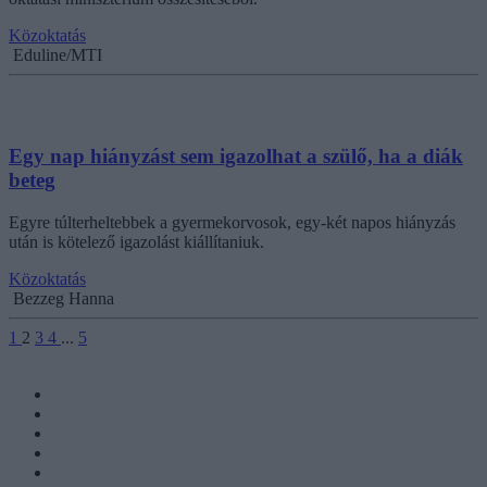
Közoktatás
Eduline/MTI
Egy nap hiányzást sem igazolhat a szülő, ha a diák
beteg
Egyre túlterheltebbek a gyermekorvosok, egy-két napos hiányzás
után is kötelező igazolást kiállítaniuk.
Közoktatás
Bezzeg Hanna
1
2
3
4
...
5