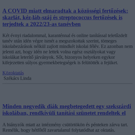
A COVID miatt elmaradtak a közösségi fertőzések:
skarlát, kéz-láb-száj és streptococcus fertőzések is
terjedtek a 2022/23-as tanévben
Két évnyi riadalommal, karanténnal és online tanítással teletűzdelt
tanév után idén végre ismét a megszokottak szerint, tömeges
iskolabezárások nélkül zajlott mindkét iskolai félév. Ez azonban nem
jelenti azt, hogy idén ne lettek volna egész osztályokat vagy
iskolákat leterítő járványok. Sőt, bizonyos helyeken egykor
kifejezetten súlyos gyermekbetegségek is felütötték a fejüket.
Közoktatás
Székács Linda
Minden negyedik diák megbetegedett egy szekszárdi
iskolában, rendkívüli tanítási szünetet rendeltek el
A hiányzók miatt az intézmény csütörtökön és pénteken zárva tart.
Remélik, hogy hétfőtől zavartalanul folytatódhat az oktatás.