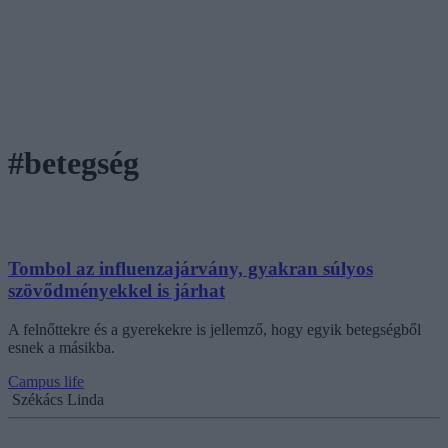
#betegség
Tombol az influenzajárvány, gyakran súlyos
szövődményekkel is járhat
A felnőttekre és a gyerekekre is jellemző, hogy egyik betegségből
esnek a másikba.
Campus life
Székács Linda