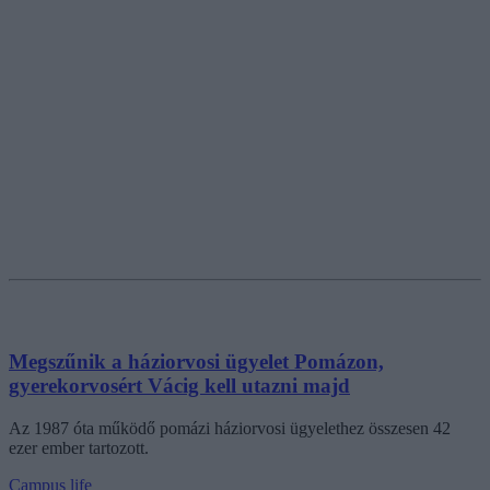
Megszűnik a háziorvosi ügyelet Pomázon,
gyerekorvosért Vácig kell utazni majd
Az 1987 óta működő pomázi háziorvosi ügyelethez összesen 42
ezer ember tartozott.
Campus life