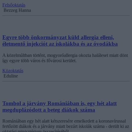
Felsőoktatás
Bezzeg Hanna
Egyre több önkormányzat küld allergia elleni,
életmentő injekciót az iskolákba és az óvodákba
A közelmúltban történt, mogyoróallergia okozta haláleset miatt dönt
így egyre több város és fővárosi kerület.
Közoktatás
Eduline
Tombol a járvány Romániában is, egy hét alatt
megduplázódott a beteg diákok száma
Romániában egy hét alatt kétszeresére emelkedett a koronavírussal
fertőzött diákok és a járvány miatt bezárt iskolák száma - derült ki az
oktatási minisztérium összesítéséből.