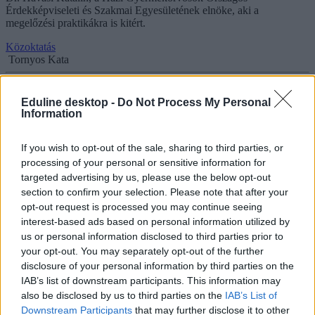
Érdekképviseleti és Szakmai Egyesületének elnöke, aki a
megelőzési praktikákra is kitért.
Közoktatás
Tornyos Kata
Eduline desktop -
Do Not Process My Personal
Information
Őszi érettségi 2023: mit kell tenni, ha valaki a
szóbelire lesz beteg?
If you wish to opt-out of the sale, sharing to third parties, or
processing of your personal or sensitive information for
A legnagyobb odafigyelés ellenére is előfordulhat, hogy pont a
targeted advertising by us, please use the below opt-out
szóbeli érettségire betegedtek meg. Mutatjuk, mit kell ilyenkor
section to confirm your selection. Please note that after your
tennetek.
opt-out request is processed you may continue seeing
Érettségi-felvételi
interest-based ads based on personal information utilized by
Kurucz-Gáspár Tünde
us or personal information disclosed to third parties prior to
your opt-out. You may separately opt-out of the further
disclosure of your personal information by third parties on the
IAB’s list of downstream participants. This information may
A tanév mellett a náthaszezon is elkezdődött - ilyen
also be disclosed by us to third parties on the
IAB’s List of
vírusok terjednek az iskolákban
Downstream Participants
that may further disclose it to other