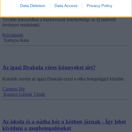
Gyógyulási igazolást is kell kérni a háziorvosoktól
Data Deletion
Data Access
Privacy Policy
szeptembertől
Tovább fokozódhat a háziorvosok leterheltsége az új tanévtől
érvényes rendelettel.
Közoktatás
Tornyos Kata
Az igazi Drakula véres könnyeket sírt?
Kutatók szerint az igazi Drakula ezzel a ritka betegséggel küzdött.
Campus life
Kurucz-Gáspár Tünde
Az iskola és a nátha kéz a kézben járnak - Így lehet
kivédeni a megbetegedéseket