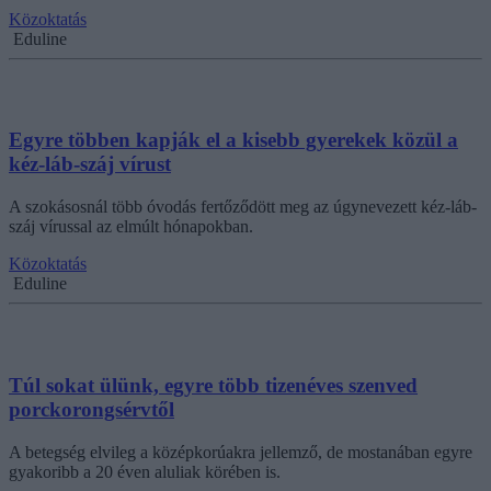
Közoktatás
Eduline
Egyre többen kapják el a kisebb gyerekek közül a
kéz-láb-száj vírust
A szokásosnál több óvodás fertőződött meg az úgynevezett kéz-láb-
száj vírussal az elmúlt hónapokban.
Közoktatás
Eduline
Túl sokat ülünk, egyre több tizenéves szenved
porckorongsérvtől
A betegség elvileg a középkorúakra jellemző, de mostanában egyre
gyakoribb a 20 éven aluliak körében is.