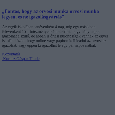
„Fontos, hogy az orvosi munka orvosi munka
legyen, és ne igazolásgyártás"
Az egyik iskolában tanévenként 4 nap, míg egy másikban
félévenként 15 – intézményenként eltérhet, hogy hány napot
igazolhat a szülő, de abban is óriási különbségek vannak az egyes
iskolák között, hogy online vagy papíron kell leadni az orvosi az
igazolást, vagy éppen ki igazolhat le egy pár napos náthát.
Közoktatás
Kurucz-Gáspár Tünde