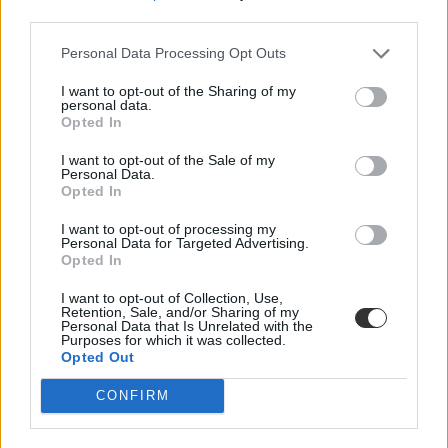
third parties.
Megnyitották az oktatási intézmények a kapuikat és ezzel együtt a
vírusoknak is teret adtak. Újra visszatért a koronavírus-járvány, de
Personal Data Processing Opt Outs
egyelőre nem vonatkozik rá semmilyen különleges eljárásrend.
I want to opt-out of the Sharing of my
Közoktatás
personal data.
Tornyos Kata
Opted In
I want to opt-out of the Sale of my
Personal Data.
Opted In
Hány napot igazolhat a szülő egy tanévben?
I want to opt-out of processing my
Mutatjuk
Personal Data for Targeted Advertising.
Opted In
Legyen szó pár napos családi kirándulásról vagy csak a szokásos
egy-két napos felső légúti betegségről, jogosan merülhet fel a
I want to opt-out of Collection, Use,
kérdés, hány napot igazolhat általános-és középiskolában a szülő.
Retention, Sale, and/or Sharing of my
Personal Data that Is Unrelated with the
Purposes for which it was collected.
Közoktatás
Opted Out
Kurucz-Gáspár Tünde
CONFIRM