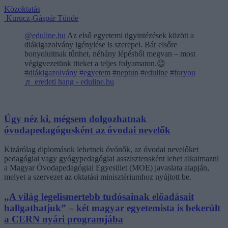
Közoktatás
Kurucz-Gáspár Tünde
@eduline.hu
Az első egyetemi ügyintézések között a
diákigazolvány igénylése is szerepel. Bár elsőre
bonyolultnak tűnhet, néhány lépésből megvan – most
végigvezetünk titeket a teljes folyamaton.😉
#diákigazolvány
#egyetem
#neptun
#eduline
#foryou
♬ eredeti hang - eduline.hu
Úgy néz ki, mégsem dolgozhatnak
óvodapedagógusként az óvodai nevelők
Kizárólag diplomások lehetnek óvónők, az óvodai nevelőket
pedagógiai vagy gyógypedagógiai asszisztensként lehet alkalmazni
a Magyar Óvodapedagógiai Egyesület (MOE) javaslata alapján,
melyet a szervezet az oktatási minisztériumhoz nyújtott be.
„A világ legelismertebb tudósainak előadásait
hallgathatjuk” – két magyar egyetemista is bekerült
a CERN nyári programjába