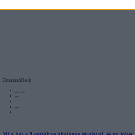
Hozzászólások
Mi a baj a 8 osztályos általános iskolával, és mi jöhet