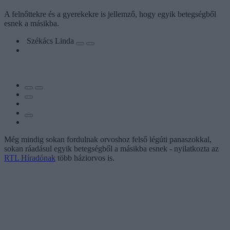
A felnőttekre és a gyerekekre is jellemző, hogy egyik betegségből
esnek a másikba.
Székács Linda
Még mindig sokan fordulnak orvoshoz felső légúti panaszokkal,
sokan ráadásul egyik betegségből a másikba esnek - nyilatkozta az
RTL Híradónak
több háziorvos is.