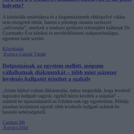
helyette?
A kisiskolák tanárhiánya és a kisgimnáziumok elitképzővé válása
nem elszigetelt hibák, hanem a jelenlegi oktatási szerkezet
„erővonalai”, amelyek a rendszer gyökeres reformjáért kiáltanak Dr.
Gyarmathy Éva klinikai és neveléslélektani szakpszichológus,
egyetemi tanár szerint.
Közoktatás
Kurucz-Gáspár Tünde
Dolgoznának az egyetem mellett, mégsem
vállalhatnak diákmunkát – több mint százezer
levelezős hallgatót érinthet a szabály
„Szinte bárhol voltam állásinterjún, mikor megtudták, hogy levelező
tagozatos hallgató vagyok, egyből húzni kezdték a szájukat” –
számolt be tapasztalatairól az Eduline-nak egy egyetemista. Példája
azonban korántsem egyedi: több levelezős hallgató számolt be
hasonló nehézségekről.
Campus life
Kovács Dóri