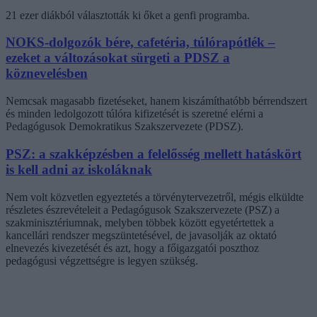
21 ezer diákból választották ki őket a genfi programba.
NOKS-dolgozók bére, cafetéria, túlórapótlék –
ezeket a változásokat sürgeti a PDSZ a
köznevelésben
Nemcsak magasabb fizetéseket, hanem kiszámíthatóbb bérrendszert
és minden ledolgozott túlóra kifizetését is szeretné elérni a
Pedagógusok Demokratikus Szakszervezete (PDSZ).
PSZ: a szakképzésben a felelősség mellett hatáskört
is kell adni az iskoláknak
Nem volt közvetlen egyeztetés a törvénytervezetről, mégis elküldte
részletes észrevételeit a Pedagógusok Szakszervezete (PSZ) a
szakminisztériumnak, melyben többek között egyetértettek a
kancellári rendszer megszüntetésével, de javasolják az oktató
elnevezés kivezetését és azt, hogy a főigazgatói poszthoz
pedagógusi végzettségre is legyen szükség.