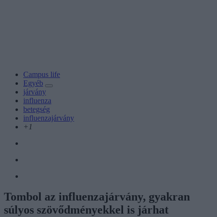
Campus life
Egyéb
járvány
influenza
betegség
influenzajárvány
+1
Tombol az influenzajárvány, gyakran
súlyos szövődményekkel is járhat