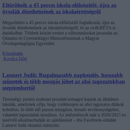
Eltörölnék a 45 perces iskola-előkészítőt, újra az
óvodák dönthetnének az iskolaérettségről
Megszűnhet a 45 perces iskola-előkészítő foglalkozás, újra az
óvodák dönthetnének az iskolaérettségről, és az oviKRÉTA is
átalakulhat. Többek között ezeket a változtatásokat javasolta az
Oktatási és Gyermekügyi Minisztériumnak a Magyar
Óvodapedagógiai Egyesület.
Közoktatás
Kovács Dóri
Lannert Judit: Rugalmasabb napkezdés, hosszabb
szünetek és több mozgás jöhet az alsó tagozatokban
szeptembertől
Tizennégy pontos szakmai javaslatcsomagot kaptak az általános
iskolák, amelynek célja, hogy csökkenjen az alsó tagozatos diákok
terhelése, és több idő jusson mozgásra, kreatív tevékenységekre,
valamint tapasztalati tanulásra. Az intézmények már a 2026/2027-es
tanévtől alkalmazhatják az ajánlásokat – írta Facebook-oldalán
Lannert Judit oktatási miniszter.