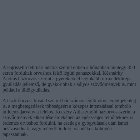
A legrissebb februári adatok szerint ebben a hónapban mintegy 350
ezren fordultak orvoshoz felső légúti panaszokkal. Késmárky
András háziorvos szerint a gyerekeknél leginkább orrmelléküreg-
gyulladás jellemző, de gyakoribbak a súlyos szövődmények is, mint
például a tüdőgyulladás.
A tisztifőorvosi hivatal szerint bár számos légúti vírus terjed jelenleg
is, a megbetegedések többségéért a közepes intenzitással tomboló
influenzajárvány a felelős. Keczéry Attila zuglói háziorvos szerint a
szövődmények elkerülése érdekében az egészséges felnőtteknek is
érdemes orvoshoz fordulni, ha esetleg a gyógyulásuk után ismét
belázasodnak, vagy mélyről induló, váladékos köhögést
tapasztalnak.