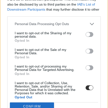
Felsőoktatás
also be disclosed by us to third parties on the
IAB’s List of
Vendégszerző
Downstream Participants
that may further disclose it to other
third parties.
Personal Data Processing Opt Outs
Mikor utalják a tanulmányi ösztöndíjat az
egyetemek?
I want to opt-out of the Sharing of my
personal data.
Opted In
Még egy kicsit várni kell az ösztöndíj utalására.
I want to opt-out of the Sale of my
Felsőoktatás
Personal Data.
Gál Luca
Opted In
I want to opt-out of processing my
Personal Data for Targeted Advertising.
Opted In
Melyik szakmát válasszam, hogy azonnal el tudjak
helyezkedni?
I want to opt-out of Collection, Use,
Retention, Sale, and/or Sharing of my
Personal Data that Is Unrelated with the
Melyik diploma ér a legtöbbet a munkaerőpiacon? A Diplomás
Purposes for which it was collected.
Pályakövetési Rendszer (DPR) adatai segítenek abban, hogy
Opted Out
tisztábban lássuk, milyen esélyekkel indulnak a friss diplomások a
munkakeresésben.
CONFIRM