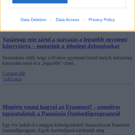
Pályakezdés
Eduline
Data Deletion
Data Access
Privacy Policy
Vasárnap este zárul a szavazás a legszebb egyetemi
könyvtárra – mutatjuk a jelenlegi dobogósokat
Nemsokára eldől, hogy a főváros egyetemei közül melyik intézmény
könyvtára nyeri el a „legszebb” címet.
Campus life
Gál Luca
Megérte veszni hagyni az Erasmust? - személyes
tapasztalatok a Pannónia Ösztöndíjprogramról
Egy éve indult el a magyar költségvetésből finanszírozott Pannónia
ösztöndíjprogram. Egyik ösztöndíjasát kérdeztük meg