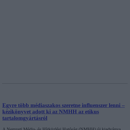
Egyre több médiaszakos szeretne influenszer lenni –
kézikönyvet adott ki az NMHH az etikus
tartalomgyártásról
A Nemzeti Média- és Hírközlési Hatóság (NMHH) új kiadványa