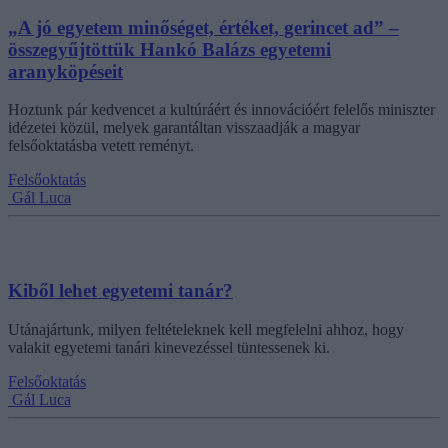
„A jó egyetem minőséget, értéket, gerincet ad” –
összegyűjtöttük Hankó Balázs egyetemi
aranyköpéseit
Hoztunk pár kedvencet a kultúráért és innovációért felelős miniszter
idézetei közül, melyek garantáltan visszaadják a magyar
felsőoktatásba vetett reményt.
Felsőoktatás
Gál Luca
Kiből lehet egyetemi tanár?
Utánajártunk, milyen feltételeknek kell megfelelni ahhoz, hogy
valakit egyetemi tanári kinevezéssel tüntessenek ki.
Felsőoktatás
Gál Luca