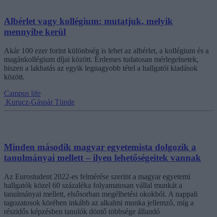
Albérlet vagy kollégium: mutatjuk, melyik
mennyibe kerül
Akár 100 ezer forint különbség is lehet az albérlet, a kollégium és a
magánkollégium díjai között. Érdemes tudatosan mérlegelnetek,
hiszen a lakhatás az egyik legnagyobb tétel a hallgatói kiadások
között.
Campus life
Kurucz-Gáspár Tünde
Minden második magyar egyetemista dolgozik a
tanulmányai mellett – ilyen lehetőségeitek vannak
Az Eurostudent 2022-es felmérése szerint a magyar egyetemi
hallgatók közel 60 százaléka folyamatosan vállal munkát a
tanulmányai mellett, elsősorban megélhetési okokból. A nappali
tagozatosok körében inkább az alkalmi munka jellemző, míg a
részidős képzésben tanulók döntő többsége állandó