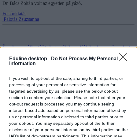
Dr. Bács Zoltán volt az egyetlen pályázó.
Felsőoktatás
Palotás Zsuzsanna
Így használhatjátok tovább a diákkedvezményeket,
ha nem érkezik meg időben az új igazolványotok
Eduline desktop -
Do Not Process My Personal
Information
Ezt kell tennetek, ha nem érkezik meg időben az új plasztikkártya.
Felsőoktatás
If you wish to opt-out of the sale, sharing to third parties, or
Gál Luca
processing of your personal or sensitive information for
targeted advertising by us, please use the below opt-out
section to confirm your selection. Please note that after your
opt-out request is processed you may continue seeing
A külföldi egyetem nem csak az elit kiváltsága
interest-based ads based on personal information utilized by
us or personal information disclosed to third parties prior to
Hogyan lehet egy átlagos középiskolából eljutni a világ vezető
your opt-out. You may separately opt-out of the further
egyetemeire - ösztöndíjakkal, kitartással és tudatossággal.
disclosure of your personal information by third parties on the
IAB’s list of downstream participants. This information may