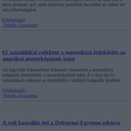
most azoknak szól, akik felelősen szeretnék használni az online tér
adta lehetőségeket.
Felsőoktatás
Palotás Zsuzsanna
61 százalékkal csökkent a nemzetközi érdeklődés az
amerikai mesterképzések iránt
Az Egyesült Államokban drámaian visszaesett a nemzetközi
hallgatók érdeklődése a mesterképzések iránt. Év eleje óta 61
százalékkal csökkent az érdeklődés a külföldi hallgatók körében.
Felsőoktatás
Palotás Zsuzsanna
A volt kancellár lett a Debreceni Egyetem rektora