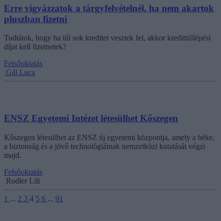
Erre vigyázzatok a tárgyfelvételnél, ha nem akartok
pluszban fizetni
Tudtátok, hogy ha túl sok kreditet vesztek fel, akkor kredittúllépési
díjat kell fizetnetek?
Felsőoktatás
Gál Luca
ENSZ Egyetemi Intézet létesülhet Kőszegen
Kőszegen létesülhet az ENSZ új egyetemi központja, amely a béke,
a biztonság és a jövő technológiáinak nemzetközi kutatását végzi
majd.
Felsőoktatás
Rodler Lili
1
...
2
3
4
5
6
...
91