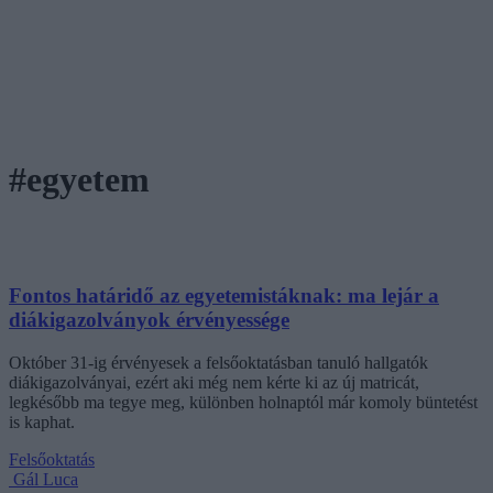
#egyetem
Fontos határidő az egyetemistáknak: ma lejár a
diákigazolványok érvényessége
Október 31-ig érvényesek a felsőoktatásban tanuló hallgatók
diákigazolványai, ezért aki még nem kérte ki az új matricát,
legkésőbb ma tegye meg, különben holnaptól már komoly büntetést
is kaphat.
Felsőoktatás
Gál Luca