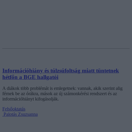
Információhiány és túlzsúfoltság miatt tüntetnek
hétfőn a BGE hallgatói
A diákok több problémát is emlegetnek: vannak, akik szerint alig
férnek be az órákra, mások az új számonkérési rendszert és az
információhiányt kifogásolják.
Felsőoktatás
Palotás Zsuzsanna