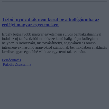
Tízből nyolc diák nem kerül be a kollégiumba az
erdélyi magyar egyetemeken
Erdély legnagyobb magyar egyetemein súlyos bentlakáshiánnyal
indul az új tanév: tízből mindössze kettő hallgató jut kollégiumi
helyhez. A kolozsvári, marosvásárhelyi, nagyváradi és brassói
intézmények hasonló arányokról számolnak be, miközben a lakhatás
kérdése egyre égetőbbé válik az egyetemisták számára.
Felsőoktatás
Palotás Zsuzsanna