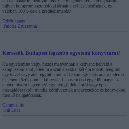
tapasztalatairól: mennyire fedezték megélhetését a támogatások,
milyen kompromisszumokkal járnak a szálláslehetőségek, és
valóban 100%-os-e a kreditelismerés?
Felsőoktatás
Palotás Zsuzsanna
Keressük Budapest legszebb egyetemi könyvtárát!
Ha egyetemista vagy, biztos megvannak a kedvenc helyeid a
kampuszon: ahol jó leülni a szaktársakkal két óra között, meginni
egy kávét vagy akár együtt tanulni. De van egy hely, ami mindenki
életében közös pont: a könyvtár. Itt sosem érzi egyedül magát az
ember, hiszen legyen szó egy nyugis délutánról vagy épp
vizsgaidőszakról, mindig körülvesznek a jegyzetekbe és könyvekbe
merülő hallgatótársak.
Campus life
Gál Luca