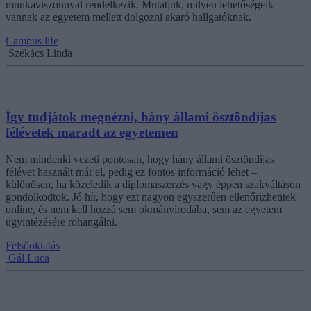
munkaviszonnyal rendelkezik. Mutatjuk, milyen lehetőségeik
vannak az egyetem mellett dolgozni akaró hallgatóknak.
Campus life
Székács Linda
Így tudjátok megnézni, hány állami ösztöndíjas
félévetek maradt az egyetemen
Nem mindenki vezeti pontosan, hogy hány állami ösztöndíjas
félévet használt már el, pedig ez fontos információ lehet –
különösen, ha közeledik a diplomaszerzés vagy éppen szakváltáson
gondolkodtok. Jó hír, hogy ezt nagyon egyszerűen ellenőrizhetitek
online, és nem kell hozzá sem okmányirodába, sem az egyetem
ügyintézésére rohangálni.
Felsőoktatás
Gál Luca