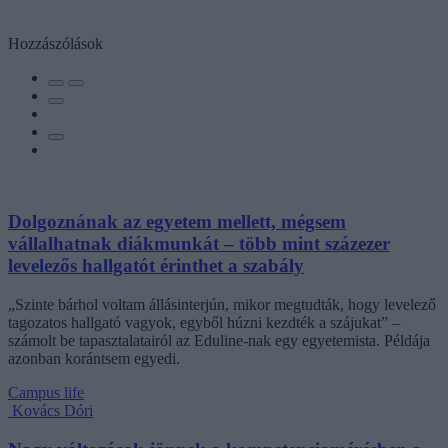
Hozzászólások
Dolgoznának az egyetem mellett, mégsem
vállalhatnak diákmunkát – több mint százezer
levelezős hallgatót érinthet a szabály
„Szinte bárhol voltam állásinterjún, mikor megtudták, hogy levelező
tagozatos hallgató vagyok, egyből húzni kezdték a szájukat” –
számolt be tapasztalatairól az Eduline-nak egy egyetemista. Példája
azonban korántsem egyedi.
Campus life
Kovács Dóri