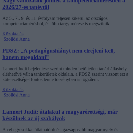
Nagy változások jönnek a kompetenciamérésben a
2026/27-es tanévtől
Az 5., 7., 9. és 11. évfolyam teljesen kikerül az országos
kompetenciamérésből, és több tárgy mérése is megszűnik.
Közoktatás
Szöllősi Anna
PDSZ: „A pedagógushiányt nem elrejteni kell,
hanem megoldani”
Lannert Judit bejelentése szerint minden betöltetlen tanári álláshely
elérhetővé vált a tankerületek oldalain, a PDSZ szerint viszont ezt a
kötelezettséget fontos lenne törvényben is rögzíteni.
Közoktatás
Szöllősi Anna
Lannert Judit: átalakul a magyarérettségi, már
készülnek az új szabályok
A cél egy sokkal átláthatóbb és igazságosabb magyar nyelv és