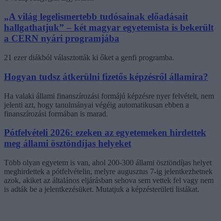
„A világ legelismertebb tudósainak előadásait
hallgathatjuk” – két magyar egyetemista is bekerült
a CERN nyári programjába
21 ezer diákból választották ki őket a genfi programba.
Hogyan tudsz átkerülni fizetős képzésről államira?
Ha valaki állami finanszírozási formájú képzésre nyer felvételt, nem
jelenti azt, hogy tanulmányai végéig automatikusan ebben a
finanszírozási formában is marad.
Pótfelvételi 2026: ezeken az egyetemeken hirdettek
meg állami ösztöndíjas helyeket
Több olyan egyetem is van, ahol 200-300 állami ösztöndíjas helyet
meghirdettek a pótfelvételin, melyre augusztus 7-ig jelentkezhetnek
azok, akiket az általános eljárásban sehova sem vettek fel vagy nem
is adták be a jelentkezésüket. Mutatjuk a képzésterületi listákat.