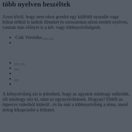
több nyelven beszéltek
Azon kívül, hogy nem okoz gondot egy külföldi nyaralás vagy
felirat nélkül is tudtok filmeket és sorozatokat nézni eredeti nyelven,
vannak más előnyei is a két- vagy többnyelvűségnek.
Csik Veronika
A kétnyelvűség azt is jelentheti, hogy az agyatok máshogy működik,
sőt máshogy néz ki, mint az egynyelvűeknek. Hogyan? Ebből az
ötperces videóból kiderül - és ha már a többnyelvűség a téma, menő
dolog kikapcsolni a feliratot.