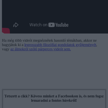
Ha még több videót megnéznétek hasonló témákban, akkor ne
hagyjátok ki a
legrosszabb filozófiai gondolatok gyűjteményét
,
vagy
az álmokról szóló párperces videót sem.
Tetszett a cikk? Kövess minket a Facebookon is, és nem fogsz
lemaradni a fontos hírekről!