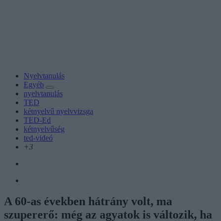
Nyelvtanulás
Egyéb
nyelvtanulás
TED
kétnyelvű nyelvvizsga
TED-Ed
kétnyelvűség
ted-videó
+3
A 60-as években hátrány volt, ma
szupererő: még az agyatok is változik, ha