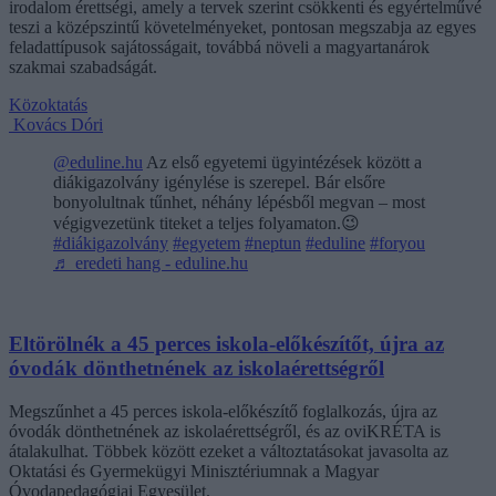
irodalom érettségi, amely a tervek szerint csökkenti és egyértelművé
teszi a középszintű követelményeket, pontosan megszabja az egyes
feladattípusok sajátosságait, továbbá növeli a magyartanárok
szakmai szabadságát.
Közoktatás
Kovács Dóri
@eduline.hu
Az első egyetemi ügyintézések között a
diákigazolvány igénylése is szerepel. Bár elsőre
bonyolultnak tűnhet, néhány lépésből megvan – most
végigvezetünk titeket a teljes folyamaton.😉
#diákigazolvány
#egyetem
#neptun
#eduline
#foryou
♬ eredeti hang - eduline.hu
Eltörölnék a 45 perces iskola-előkészítőt, újra az
óvodák dönthetnének az iskolaérettségről
Megszűnhet a 45 perces iskola-előkészítő foglalkozás, újra az
óvodák dönthetnének az iskolaérettségről, és az oviKRÉTA is
átalakulhat. Többek között ezeket a változtatásokat javasolta az
Oktatási és Gyermekügyi Minisztériumnak a Magyar
Óvodapedagógiai Egyesület.