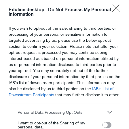
szaknyelvüket (gazdasági, vendéglátóipari, stb.) helyezve a
központba. Ha npedig em angolból, hanem egyéb más nyelvből
Eduline desktop -
Do Not Process My Personal
Information
szeretnétek nyelvvizsgát tenni,
itt találjátok meg az államilag
elismert,
akkreditált nyelvvizsgák listáját nyelvek szerint, linkekkel
együtt.
If you wish to opt-out of the sale, sharing to third parties, or
processing of your personal or sensitive information for
Akármilyen nyelvvizsga letétele mellett is döntötök, érdemes
alaposan utánanézni és átgondolni, mi miatt van szükségetek a
targeted advertising by us, please use the below opt-out
vizsgára, miben vagytok ti jók (beszéd, nyelvtan, szövegértés stb.),
section to confirm your selection. Please note that after your
majd a kiválasztott vizsga típusfeladatain gyakoroljatok sokat. Így
opt-out request is processed you may continue seeing
rutint szereztek az adott vizsgasor kitöltésében.
interest-based ads based on personal information utilized by
us or personal information disclosed to third parties prior to
A cikk szerzője: Hanula Erika tanulás-módszertan tréner.
your opt-out. You may separately opt-out of the further
disclosure of your personal information by third parties on the
IAB’s list of downstream participants. This information may
also be disclosed by us to third parties on the
IAB’s List of
Downstream Participants
that may further disclose it to other
third parties.
Personal Data Processing Opt Outs
I want to opt-out of the Sharing of my
personal data.