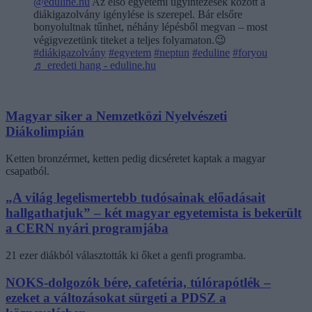
@eduline.hu
Az első egyetemi ügyintézések között a
diákigazolvány igénylése is szerepel. Bár elsőre
bonyolultnak tűnhet, néhány lépésből megvan – most
végigvezetünk titeket a teljes folyamaton.😉
#diákigazolvány
#egyetem
#neptun
#eduline
#foryou
♬ eredeti hang - eduline.hu
Magyar siker a Nemzetközi Nyelvészeti
Diákolimpián
Ketten bronzérmet, ketten pedig dicséretet kaptak a magyar
csapatból.
„A világ legelismertebb tudósainak előadásait
hallgathatjuk” – két magyar egyetemista is bekerült
a CERN nyári programjába
21 ezer diákból választották ki őket a genfi programba.
NOKS-dolgozók bére, cafetéria, túlórapótlék –
ezeket a változásokat sürgeti a PDSZ a