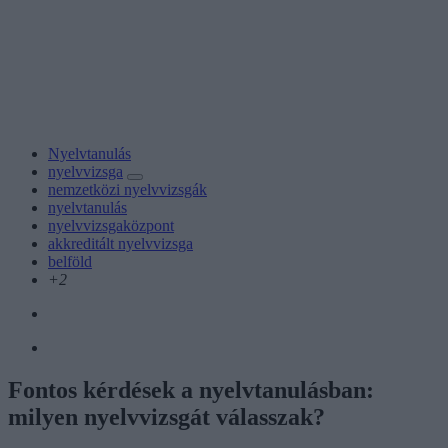
Nyelvtanulás
nyelvvizsga
nemzetközi nyelvvizsgák
nyelvtanulás
nyelvvizsgaközpont
akkreditált nyelvvizsga
belföld
+2
Fontos kérdések a nyelvtanulásban:
milyen nyelvvizsgát válasszak?