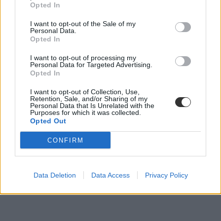
Opted In
I want to opt-out of the Sale of my
Personal Data.
Opted In
I want to opt-out of processing my
Personal Data for Targeted Advertising.
Opted In
I want to opt-out of Collection, Use,
Retention, Sale, and/or Sharing of my
Personal Data that Is Unrelated with the
Purposes for which it was collected.
Tetszett a cikk? Iratkozz fel hírlevelünkre
Opted Out
Ha szeretnéd megkapni legfrissebb cikkeinket az érettségiről, az
CONFIRM
egyetemi-főiskolai és a középiskolai felvételiről, ha érdekelnek a
felsőoktatás, a közoktatás, a nyelvoktatás és a felnőttképzés
legfontosabb változásai,
iratkozz fel hírleveleinkre
.
Data Deletion
Data Access
Privacy Policy