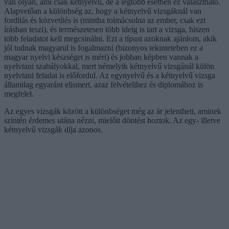
van olyan, ami csak kétnyelvű, de a legtöbb esetben ez választható.
Alapvetőan a különbség az, hogy a kétnyelvű vizsgáknál van
fordítás és közvetítés is (mintha tolmácsolna az ember, csak ezt
írásban teszi), és természetesen több ideig is tart a vizsga, hiszen
több feladatot kell megcsinálni. Ezt a típust azoknak ajánlom, akik
jól tudnak magyarul is fogalmazni (bizonyos tekinteteben ez a
magyar nyelvi készséget is méri) és jobban képben vannak a
nyelvtani szabályokkal, mert némelyik kétnyelvű vizsgánál külön
nyelvtani feladat is előfordul. Az egynyelvű és a kétnyelvű vizsga
államilag egyaránt elismert, azaz felvételihez és diplomához is
megfelel.
Az egyes vizsgák között a különbséget még az ár jelentheti, aminek
szintén érdemes utána nézni, mielőtt döntést hoztok. Az egy- illetve
kétnyelvű vizsgák díja azonos.