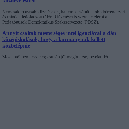
köznevelésben
Nemcsak magasabb fizetéseket, hanem kiszámíthatóbb bérrendszert
és minden ledolgozott túlóra kifizetését is szeretné elérni a
Pedagógusok Demokratikus Szakszervezete (PDSZ).
Annyit csaltak mesterséges intelligenciával a dán
középiskolások, hogy a kormánynak kellett
közbelépnie
Mostantól nem lesz elég csupán jól megírni egy beadandót.