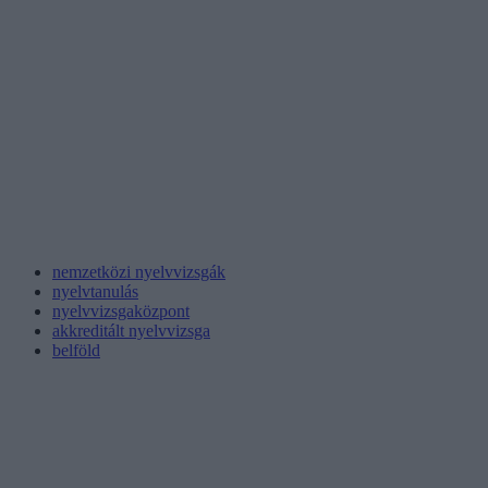
nemzetközi nyelvvizsgák
nyelvtanulás
nyelvvizsgaközpont
akkreditált nyelvvizsga
belföld