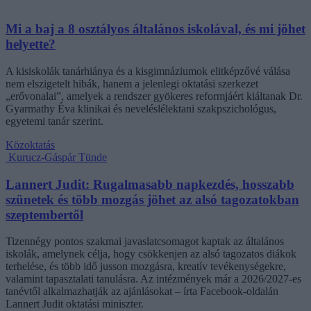
Mi a baj a 8 osztályos általános iskolával, és mi jöhet
helyette?
A kisiskolák tanárhiánya és a kisgimnáziumok elitképzővé válása
nem elszigetelt hibák, hanem a jelenlegi oktatási szerkezet
„erővonalai”, amelyek a rendszer gyökeres reformjáért kiáltanak Dr.
Gyarmathy Éva klinikai és neveléslélektani szakpszichológus,
egyetemi tanár szerint.
Közoktatás
Kurucz-Gáspár Tünde
Lannert Judit: Rugalmasabb napkezdés, hosszabb
szünetek és több mozgás jöhet az alsó tagozatokban
szeptembertől
Tizennégy pontos szakmai javaslatcsomagot kaptak az általános
iskolák, amelynek célja, hogy csökkenjen az alsó tagozatos diákok
terhelése, és több idő jusson mozgásra, kreatív tevékenységekre,
valamint tapasztalati tanulásra. Az intézmények már a 2026/2027-es
tanévtől alkalmazhatják az ajánlásokat – írta Facebook-oldalán
Lannert Judit oktatási miniszter.