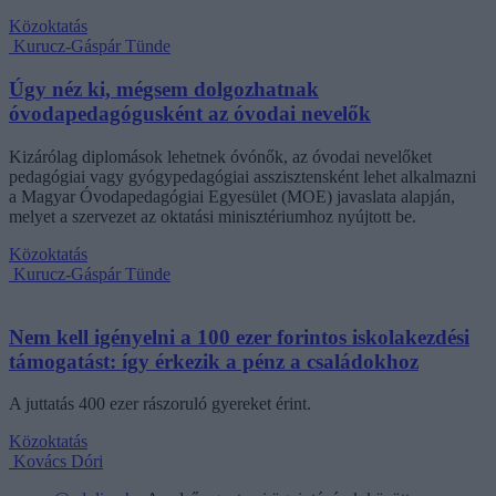
Közoktatás
Kurucz-Gáspár Tünde
Úgy néz ki, mégsem dolgozhatnak
óvodapedagógusként az óvodai nevelők
Kizárólag diplomások lehetnek óvónők, az óvodai nevelőket
pedagógiai vagy gyógypedagógiai asszisztensként lehet alkalmazni
a Magyar Óvodapedagógiai Egyesület (MOE) javaslata alapján,
melyet a szervezet az oktatási minisztériumhoz nyújtott be.
Közoktatás
Kurucz-Gáspár Tünde
Nem kell igényelni a 100 ezer forintos iskolakezdési
támogatást: így érkezik a pénz a családokhoz
A juttatás 400 ezer rászoruló gyereket érint.
Közoktatás
Kovács Dóri