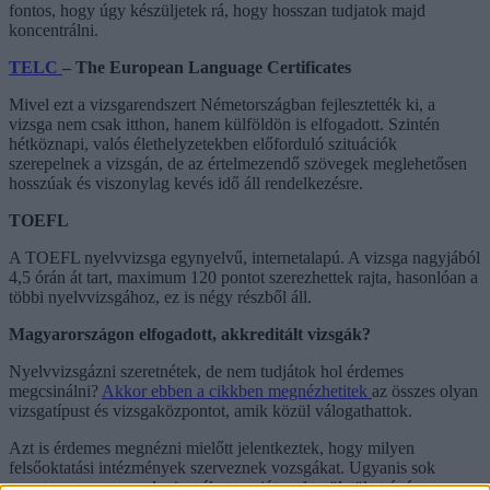
fontos, hogy úgy készüljetek rá, hogy hosszan tudjatok majd
koncentrálni.
TELC
– The European Language Certificates
Mivel ezt a vizsgarendszert Németországban fejlesztették ki, a
vizsga nem csak itthon, hanem külföldön is elfogadott. Szintén
hétköznapi, valós élethelyzetekben előforduló szituációk
szerepelnek a vizsgán, de az értelmezendő szövegek meglehetősen
hosszúak és viszonylag kevés idő áll rendelkezésre.
TOEFL
A TOEFL nyelvvizsga egynyelvű, internetalapú. A vizsga nagyjából
4,5 órán át tart, maximum 120 pontot szerezhettek rajta, hasonlóan a
többi nyelvvizsgához, ez is négy részből áll.
Magyarországon elfogadott, akkreditált vizsgák?
Nyelvvizsgázni szeretnétek, de nem tudjátok hol érdemes
megcsinálni?
Akkor ebben a cikkben megnézhetitek
az összes olyan
vizsgatípust és vizsgaközpontot, amik közül válogathattok.
Azt is érdemes megnézni mielőtt jelentkeztek, hogy milyen
felsőoktatási intézmények szerveznek vozsgákat. Ugyanis sok
egyetem szervez nyelvvizsgákat a saját szakterületüket és így