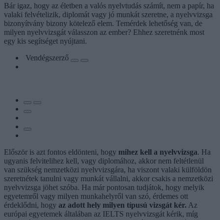
Bár igaz, hogy az életben a valós nyelvtudás számít, nem a papír, ha
valaki felvételizik, diplomát vagy jó munkát szeretne, a nyelvvizsga
bizonyítvány bizony kötelező elem. Temérdek lehetőség van, de
milyen nyelvvizsgát válasszon az ember? Ehhez szeretnénk most
egy kis segítséget nyújtani.
Vendégszerző
Először is azt fontos eldönteni, hogy
mihez kell a nyelvvizsga
. Ha
ugyanis felvitelihez kell, vagy diplomához, akkor nem feltétlenül
van szükség nemzetközi nyelvvizsgára, ha viszont valaki külföldön
szeretnétek tanulni vagy munkát vállalni, akkor csakis a nemzetközi
nyelvvizsga jöhet szóba. Ha már pontosan tudjátok, hogy melyik
egyetemről vagy milyen munkahelyről van szó, érdemes ott
érdeklődni, hogy
az adott hely milyen típusú vizsgát kér.
Az
európai egyetemek általában az IELTS nyelvvizsgát kérik, míg