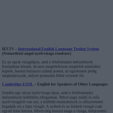
IELTS –
International English Language Testing System
(Nemzetközi angol nyelvvizsga rendszer)
Ez az egyik vizsgatípus, amit a felsőoktatási intézmények
Európában kérnek. Itt nem megfelelt/nem megfelelt minősítést
kaptok, hanem bizonyos számú pontot, az egyetemek pedig
meghatározzák, milyen pontszám fölött vesznek föl.
Cambridge ESOL
– English for Speakers of Other Languages
Szintén egy olyan nyelvvizsga típus, amit a felsősoktatási
intézmények külföldön elfogadnak. Mivel nagy múltú és erős
nyelvvizsgáról van szó, a külföldi munkahelyek is előszeretettel
fogadják ezt a fajta vizsgát. A szóbeli és az írásbeli vizsgát csak
együtt lehet letenni. Mivel elég hosszú maga a vizsga, kifejezetten