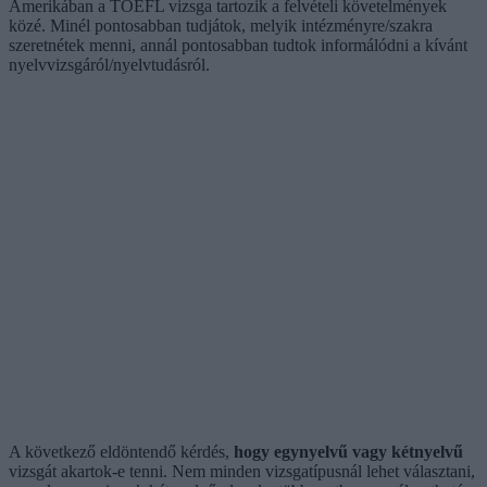
Amerikában a TOEFL vizsga tartozik a felvételi követelmények
közé. Minél pontosabban tudjátok, melyik intézményre/szakra
szeretnétek menni, annál pontosabban tudtok informálódni a kívánt
nyelvvizsgáról/nyelvtudásról.
A következő eldöntendő kérdés,
hogy egynyelvű vagy kétnyelvű
vizsgát akartok-e tenni. Nem minden vizsgatípusnál lehet választani,