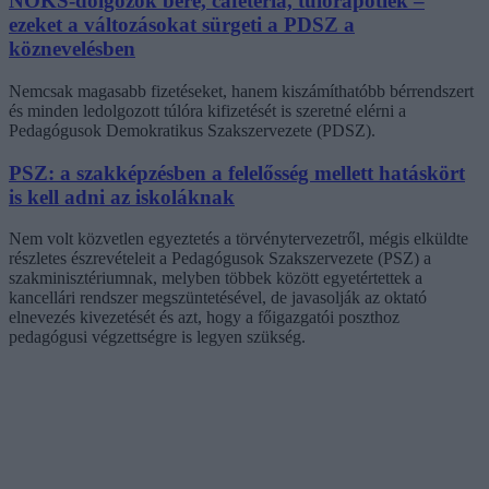
NOKS-dolgozók bére, cafetéria, túlórapótlék –
ezeket a változásokat sürgeti a PDSZ a
köznevelésben
Nemcsak magasabb fizetéseket, hanem kiszámíthatóbb bérrendszert
és minden ledolgozott túlóra kifizetését is szeretné elérni a
Pedagógusok Demokratikus Szakszervezete (PDSZ).
PSZ: a szakképzésben a felelősség mellett hatáskört
is kell adni az iskoláknak
Nem volt közvetlen egyeztetés a törvénytervezetről, mégis elküldte
részletes észrevételeit a Pedagógusok Szakszervezete (PSZ) a
szakminisztériumnak, melyben többek között egyetértettek a
kancellári rendszer megszüntetésével, de javasolják az oktató
elnevezés kivezetését és azt, hogy a főigazgatói poszthoz
pedagógusi végzettségre is legyen szükség.