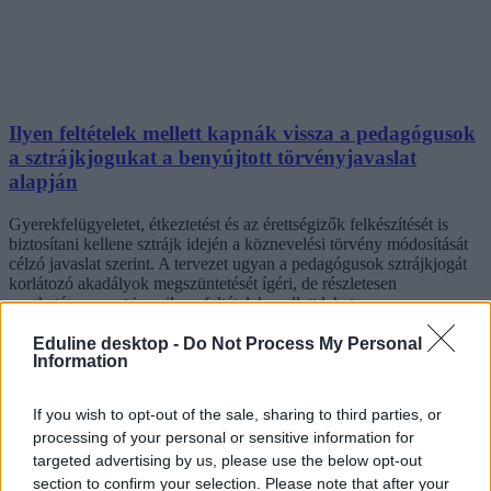
Ilyen feltételek mellett kapnák vissza a pedagógusok
a sztrájkjogukat a benyújtott törvényjavaslat
alapján
Gyerekfelügyeletet, étkeztetést és az érettségizők felkészítését is
biztosítani kellene sztrájk idején a köznevelési törvény módosítását
célzó javaslat szerint. A tervezet ugyan a pedagógusok sztrájkjogát
korlátozó akadályok megszüntetését ígéri, de részletesen
meghatározza azt is, milyen feltételek mellett lehetne
munkabeszüntetést tartani.
Eduline desktop -
Do Not Process My Personal
Information
If you wish to opt-out of the sale, sharing to third parties, or
processing of your personal or sensitive information for
targeted advertising by us, please use the below opt-out
section to confirm your selection. Please note that after your