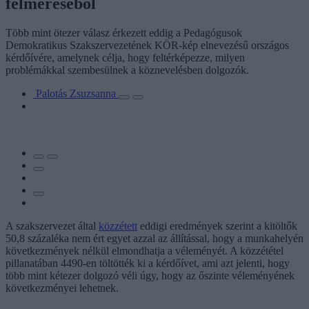
felméréséből
Több mint ötezer válasz érkezett eddig a Pedagógusok
Demokratikus Szakszervezetének KÖR-kép elnevezésű országos
kérdőívére, amelynek célja, hogy feltérképezze, milyen
problémákkal szembesülnek a köznevelésben dolgozók.
Palotás Zsuzsanna
A szakszervezet által
közzétett
eddigi eredmények szerint a kitöltők
50,8 százaléka nem ért egyet azzal az állítással, hogy a munkahelyén
következmények nélkül elmondhatja a véleményét. A közzététel
pillanatában 4490-en töltötték ki a kérdőívet, ami azt jelenti, hogy
több mint kétezer dolgozó véli úgy, hogy az őszinte véleményének
következményei lehetnek.