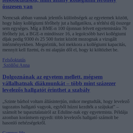
összesen van
Nemcsak abban vannak jelentős különbségek az egyetemek között,
hogy hány kollégiumi férőhely jut a hallgatókra, a térítési díj összege
sem egységes. Míg a BME-n 100 újonnan felvett egyetemistára 76
férőhely jut, a BGE-n mindössze 16, a legolcsóbb havi kollégiumi
díjak pedig 9300 és 25 500 forint között mozognak a vizsgált
intézményekben. Megnéztük, hol mekkora a kollégiumi kapacitás,
mennyit kell fizetni, és mi alapján dől el, hogy ki költözhet be.
Felsőoktatás
Szöllősi Anna
Dolgoznának az egyetem mellett, mégsem
vállalhatnak diákmunkát – több mint százezer
levelezős hallgatót érinthet a szabály
„Szinte bárhol voltam állásinterjún, mikor megtudták, hogy levelező
tagozatos hallgató vagyok, egyből húzni kezdték a szájukat” –
számolt be tapasztalatairól az Eduline-nak egy egyetemista. Példája
azonban korántsem egyedi: több levelezős hallgató számolt be
hasonló nehézségekről.
Campus life