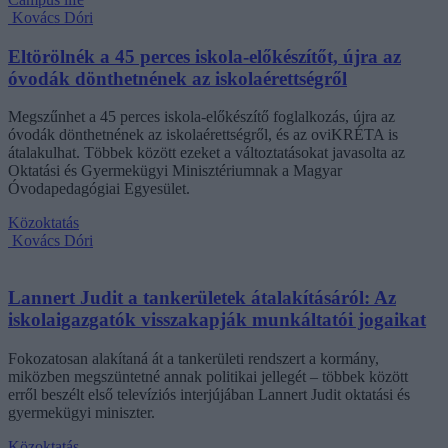
Kovács Dóri
Eltörölnék a 45 perces iskola-előkészítőt, újra az
óvodák dönthetnének az iskolaérettségről
Megszűnhet a 45 perces iskola-előkészítő foglalkozás, újra az
óvodák dönthetnének az iskolaérettségről, és az oviKRÉTA is
átalakulhat. Többek között ezeket a változtatásokat javasolta az
Oktatási és Gyermekügyi Minisztériumnak a Magyar
Óvodapedagógiai Egyesület.
Közoktatás
Kovács Dóri
Lannert Judit a tankerületek átalakításáról: Az
iskolaigazgatók visszakapják munkáltatói jogaikat
Fokozatosan alakítaná át a tankerületi rendszert a kormány,
miközben megszüntetné annak politikai jellegét – többek között
erről beszélt első televíziós interjújában Lannert Judit oktatási és
gyermekügyi miniszter.
Közoktatás