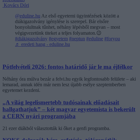
Kovács Dóri
@eduline.hu
Az első egyetemi ügyintézések között a
diákigazolvány igénylése is szerepel. Bár elsőre
bonyolultnak tűnhet, néhány lépésből megvan – most
végigvezetünk titeket a teljes folyamaton.😉
#diákigazolvány
#egyetem
#neptun
#eduline
#foryou
♬ eredeti hang - eduline.hu
Pótfelvételi 2026: fontos határidő jár le ma éjfélkor
Néhány óra múlva bezár a felvi.hu egyik legfontosabb felülete – aki
lemarad, annak idén már nem lesz újabb esélye szeptemberben
egyetemet kezdeni.
„A világ legelismertebb tudósainak előadásait
hallgathatjuk” – két magyar egyetemista is bekerült
a CERN nyári programjába
21 ezer diákból választották ki őket a genfi programba.