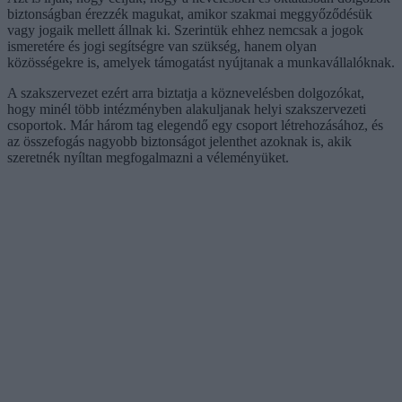
biztonságban érezzék magukat, amikor szakmai meggyőződésük
vagy jogaik mellett állnak ki. Szerintük ehhez nemcsak a jogok
ismeretére és jogi segítségre van szükség, hanem olyan
közösségekre is, amelyek támogatást nyújtanak a munkavállalóknak.
A szakszervezet ezért arra biztatja a köznevelésben dolgozókat,
hogy minél több intézményben alakuljanak helyi szakszervezeti
csoportok. Már három tag elegendő egy csoport létrehozásához, és
az összefogás nagyobb biztonságot jelenthet azoknak is, akik
szeretnék nyíltan megfogalmazni a véleményüket.