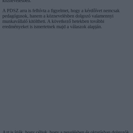
köznevelésben.
A PDSZ arra is felhívta a figyelmet, hogy a kérdőívet nemcsak
pedagógusok, hanem a köznevelésben dolgozó valamennyi
munkavállaló kitöltheti. A következő hetekben további
eredményeket is ismertetnek majd a válaszok alapján.
Azt is írják, hogy céljuk, hogy a nevelésben és oktatásban dolgozók