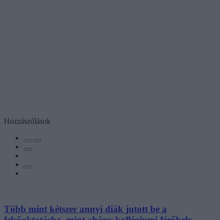
Hozzászólások
Több mint kétszer annyi diák jutott be a
felsőoktatásba, mint ahány kollégiumi férőhely