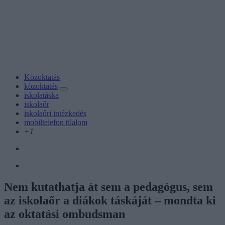
Közoktatás
közoktatás
iskolatáska
iskolaőr
iskolaőri intézkedés
mobiltelefon tilalom
+1
Nem kutathatja át sem a pedagógus, sem
az iskolaőr a diákok táskáját – mondta ki
az oktatási ombudsman