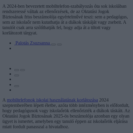
A 2024-ben bevezetett mobiltelefon-szabályozás óta sok iskolában
rendszeressé váltak az ellenőrzések, de az Oktatási Jogok
Biztosának friss beszámolója egyértelművé teszi: sem a pedagógus,
sem az iskolaőr nem kutathatja át a diákok táskáját vagy zsebeit. A
tanulót csak arra szólíthatják fel, hogy adja át a tiltott vagy
korlátozott tárgyat.
Palotás Zsuzsanna
A
mobiltelefonok iskolai használatának korlátozása
2024
szeptemberében lépett életbe, azóta több intézményben is előfordult,
hogy pedagógusok vagy iskolaőrök ellenőrizték a diákok táskáit. Az
Oktatási Jogok Biztosának 2025-ös beszámolója azonban egy olyan
ügyet is ismertet, amelyben egy tanuló éppen az iskolaőrök eljárása
miatt fordult panasszal a hivatalhoz.