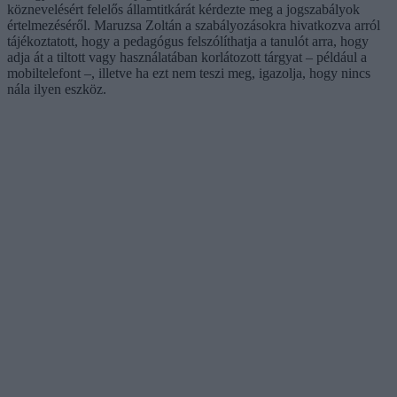
köznevelésért felelős államtitkárát kérdezte meg a jogszabályok
értelmezéséről. Maruzsa Zoltán a szabályozásokra hivatkozva arról
tájékoztatott, hogy a pedagógus felszólíthatja a tanulót arra, hogy
adja át a tiltott vagy használatában korlátozott tárgyat – például a
mobiltelefont –, illetve ha ezt nem teszi meg, igazolja, hogy nincs
nála ilyen eszköz.