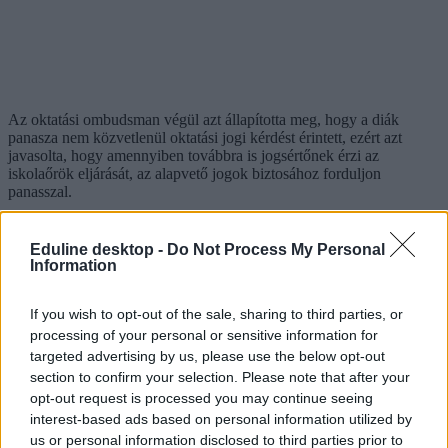
Az oktatási ombudsman végül azt állapította meg, hogy a diák
panasza nem közvetlenül oktatási jogi kérdést érintett, ezért azt
javasolta, hogy amennyiben továbbra is jogsértőnek érzi az
iskolaőrök eljárását, az alapvető jogok biztosához forduljon
panasszal.
Eduline desktop -
Do Not Process My Personal
Lényegesen több az iskolaőr tavalyhoz képest,
Information
egyszer gumibotot is alkalmaztak az előző tanévben
If you wish to opt-out of the sale, sharing to third parties, or
Az iskolaőri intézkedések és a kényszerítő eszközök használatának
processing of your personal or sensitive information for
száma is egyre nő az utóbbi években.
targeted advertising by us, please use the below opt-out
section to confirm your selection. Please note that after your
opt-out request is processed you may continue seeing
interest-based ads based on personal information utilized by
us or personal information disclosed to third parties prior to