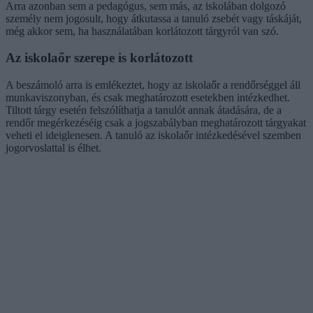
Arra azonban sem a pedagógus, sem más, az iskolában dolgozó
személy nem jogosult, hogy átkutassa a tanuló zsebét vagy táskáját,
még akkor sem, ha használatában korlátozott tárgyról van szó.
Az iskolaőr szerepe is korlátozott
A beszámoló arra is emlékeztet, hogy az iskolaőr a rendőrséggel áll
munkaviszonyban, és csak meghatározott esetekben intézkedhet.
Tiltott tárgy esetén felszólíthatja a tanulót annak átadására, de a
rendőr megérkezéséig csak a jogszabályban meghatározott tárgyakat
veheti el ideiglenesen. A tanuló az iskolaőr intézkedésével szemben
jogorvoslattal is élhet.