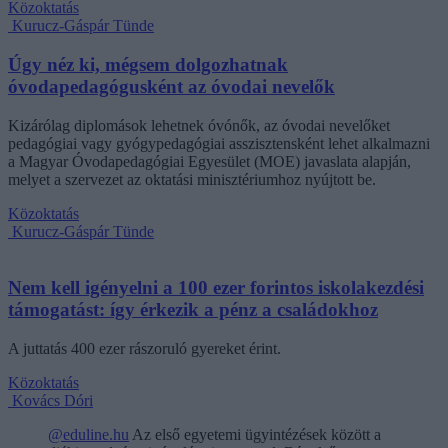
Közoktatás
Kurucz-Gáspár Tünde
Úgy néz ki, mégsem dolgozhatnak
óvodapedagógusként az óvodai nevelők
Kizárólag diplomások lehetnek óvónők, az óvodai nevelőket
pedagógiai vagy gyógypedagógiai asszisztensként lehet alkalmazni
a Magyar Óvodapedagógiai Egyesület (MOE) javaslata alapján,
melyet a szervezet az oktatási minisztériumhoz nyújtott be.
Közoktatás
Kurucz-Gáspár Tünde
Nem kell igényelni a 100 ezer forintos iskolakezdési
támogatást: így érkezik a pénz a családokhoz
A juttatás 400 ezer rászoruló gyereket érint.
Közoktatás
Kovács Dóri
@eduline.hu
Az első egyetemi ügyintézések között a