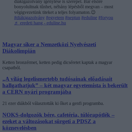
diákigazolvány igénylése is szerepel. Bár elsőre
bonyolultnak tűnhet, néhány lépésből megvan – most
végigvezetünk titeket a teljes folyamaton.😉
#diákigazolvány
#egyetem
#neptun
#eduline
#foryou
♬ eredeti hang - eduline.hu
Magyar siker a Nemzetközi Nyelvészeti
Diákolimpián
Ketten bronzérmet, ketten pedig dicséretet kaptak a magyar
csapatból.
„A világ legelismertebb tudósainak előadásait
hallgathatjuk” – két magyar egyetemista is bekerült
a CERN nyári programjába
21 ezer diákból választották ki őket a genfi programba.
NOKS-dolgozók bére, cafetéria, túlórapótlék –
ezeket a változásokat sürgeti a PDSZ a
köznevelésben