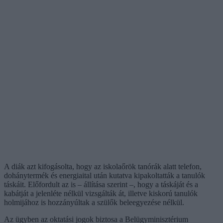
A diák azt kifogásolta, hogy az iskolaőrök tanórák alatt telefon,
dohánytermék és energiaital után kutatva kipakoltatták a tanulók
táskáit. Előfordult az is – állítása szerint –, hogy a táskáját és a
kabátját a jelenléte nélkül vizsgálták át, illetve kiskorú tanulók
holmijához is hozzányúltak a szülők beleegyezése nélkül.
Az ügyben az oktatási jogok biztosa a Belügyminisztérium