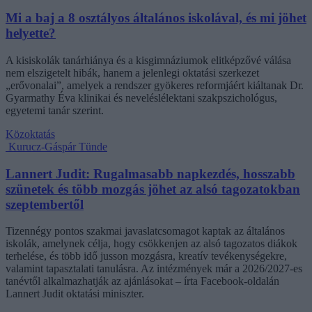
Mi a baj a 8 osztályos általános iskolával, és mi jöhet
helyette?
A kisiskolák tanárhiánya és a kisgimnáziumok elitképzővé válása
nem elszigetelt hibák, hanem a jelenlegi oktatási szerkezet
„erővonalai”, amelyek a rendszer gyökeres reformjáért kiáltanak Dr.
Gyarmathy Éva klinikai és neveléslélektani szakpszichológus,
egyetemi tanár szerint.
Közoktatás
Kurucz-Gáspár Tünde
Lannert Judit: Rugalmasabb napkezdés, hosszabb
szünetek és több mozgás jöhet az alsó tagozatokban
szeptembertől
Tizennégy pontos szakmai javaslatcsomagot kaptak az általános
iskolák, amelynek célja, hogy csökkenjen az alsó tagozatos diákok
terhelése, és több idő jusson mozgásra, kreatív tevékenységekre,
valamint tapasztalati tanulásra. Az intézmények már a 2026/2027-es
tanévtől alkalmazhatják az ajánlásokat – írta Facebook-oldalán
Lannert Judit oktatási miniszter.