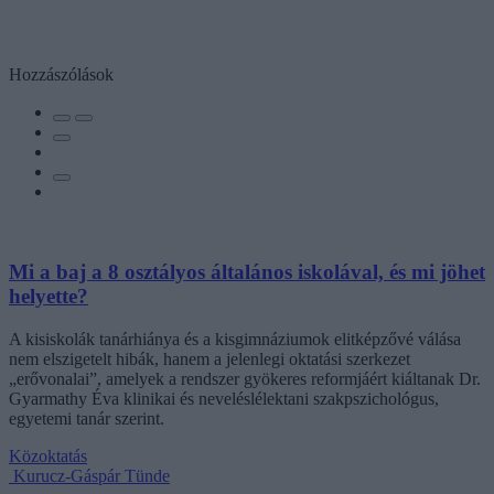
Hozzászólások
Mi a baj a 8 osztályos általános iskolával, és mi jöhet
helyette?
A kisiskolák tanárhiánya és a kisgimnáziumok elitképzővé válása
nem elszigetelt hibák, hanem a jelenlegi oktatási szerkezet
„erővonalai”, amelyek a rendszer gyökeres reformjáért kiáltanak Dr.
Gyarmathy Éva klinikai és neveléslélektani szakpszichológus,
egyetemi tanár szerint.
Közoktatás
Kurucz-Gáspár Tünde