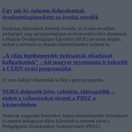
Úgy néz ki, mégsem dolgozhatnak
óvodapedagógusként az óvodai nevelők
Kizárólag diplomások lehetnek óvónők, az óvodai nevelőket
pedagógiai vagy gyógypedagógiai asszisztensként lehet alkalmazni
a Magyar Óvodapedagógiai Egyesület (MOE) javaslata alapján,
melyet a szervezet az oktatási minisztériumhoz nyújtott be.
„A világ legelismertebb tudósainak előadásait
hallgathatjuk” – két magyar egyetemista is bekerült
a CERN nyári programjába
21 ezer diákból választották ki őket a genfi programba.
NOKS-dolgozók bére, cafetéria, túlórapótlék –
ezeket a változásokat sürgeti a PDSZ a
köznevelésben
Nemcsak magasabb fizetéseket, hanem kiszámíthatóbb bérrendszert
és minden ledolgozott túlóra kifizetését is szeretné elérni a
Pedagógusok Demokratikus Szakszervezete (PDSZ).