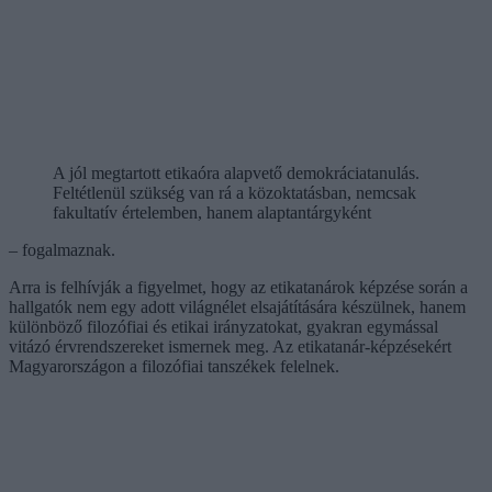
A jól megtartott etikaóra alapvető demokráciatanulás.
Feltétlenül szükség van rá a közoktatásban, nemcsak
fakultatív értelemben, hanem alaptantárgyként
– fogalmaznak.
Arra is felhívják a figyelmet, hogy az etikatanárok képzése során a
hallgatók nem egy adott világnélet elsajátítására készülnek, hanem
különböző filozófiai és etikai irányzatokat, gyakran egymással
vitázó érvrendszereket ismernek meg. Az etikatanár-képzésekért
Magyarországon a filozófiai tanszékek felelnek.