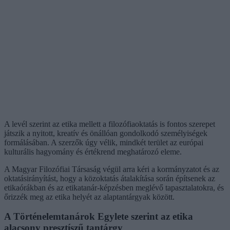
A levél szerint az etika mellett a filozófiaoktatás is fontos szerepet
játszik a nyitott, kreatív és önállóan gondolkodó személyiségek
formálásában. A szerzők úgy vélik, mindkét terület az európai
kulturális hagyomány és értékrend meghatározó eleme.
A Magyar Filozófiai Társaság végül arra kéri a kormányzatot és az
oktatásirányítást, hogy a közoktatás átalakítása során építsenek az
etikaórákban és az etikatanár-képzésben meglévő tapasztalatokra, és
őrizzék meg az etika helyét az alaptantárgyak között.
A Történelemtanárok Egylete szerint az etika
alacsony presztíszű tantárgy