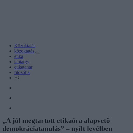
Közoktatás
közoktatás
etika
tantárgy
etikatanár
filozófia
+1
„A jól megtartott etikaóra alapvető
demokráciatanulás” – nyílt levélben