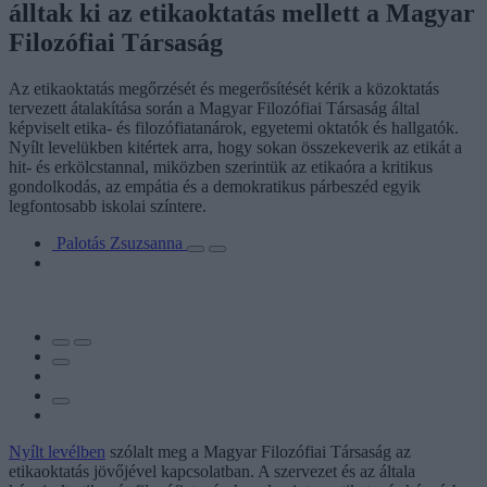
álltak ki az etikaoktatás mellett a Magyar
Filozófiai Társaság
Az etikaoktatás megőrzését és megerősítését kérik a közoktatás
tervezett átalakítása során a Magyar Filozófiai Társaság által
képviselt etika- és filozófiatanárok, egyetemi oktatók és hallgatók.
Nyílt levelükben kitértek arra, hogy sokan összekeverik az etikát a
hit- és erkölcstannal, miközben szerintük az etikaóra a kritikus
gondolkodás, az empátia és a demokratikus párbeszéd egyik
legfontosabb iskolai színtere.
Palotás Zsuzsanna
Nyílt levélben
szólalt meg a Magyar Filozófiai Társaság az
etikaoktatás jövőjével kapcsolatban. A szervezet és az általa