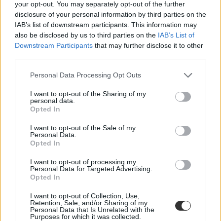
your opt-out. You may separately opt-out of the further
erkölcstan „tanításának” eltörlését és a hittan
disclosure of your personal information by third parties on the
fakultatív oktatását
IAB’s list of downstream participants. This information may
also be disclosed by us to third parties on the
IAB’s List of
A Történelemtanárok Egylete (TTE) szerint az oktatás szinte minden
Downstream Participants
that may further disclose it to other
területén változtatni kell. Ennek megvalósításához azonban
third parties.
meghatározóan fontos az előzetes szakmai és társadalmi vita.
Personal Data Processing Opt Outs
I want to opt-out of the Sharing of my
personal data.
Opted In
I want to opt-out of the Sale of my
Personal Data.
Opted In
I want to opt-out of processing my
Personal Data for Targeted Advertising.
Opted In
I want to opt-out of Collection, Use,
Retention, Sale, and/or Sharing of my
Personal Data that Is Unrelated with the
Purposes for which it was collected.