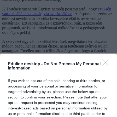
A Történelemtanárok Egylete nemrég posztolt arról, hogy
szükség
van-e önálló etika tantárgyra az iskolákban
. Álláspontjuk szerint az
erkölcsi nevelés már az etika bevezetése előtt is része volt az
oktatásnak. Ezt szolgálták az osztályfőnöki órák, a közösségi
programok, az iskola mindennapi működése és a pedagógusok
személyes példája.
A szervezet úgy véli, az etikai kérdések megvitatása természetes
módon beépülhet az iskolai életbe, nem feltétlenül igényel külön
tantárgyat. Emellett arra is felhívják a figyelmet, hogy a fiatalok
értékrendjére a család, a kortárs közösségek, valamint a média és a
digitális környezet jóval nagyobb hatást gyakorol, mint egy heti
Eduline desktop -
Do Not Process My Personal
etikaóra.
Information
A TTE szerint az etikaoktatás gyakran alacsony presztízsű
tantárggyá vált, amelyet sok diák nem vesz komolyan, miközben az
If you wish to opt-out of the sale, sharing to third parties, or
erkölcsi kérdésekben megfogalmazott vélemények
processing of your personal or sensitive information for
osztályozhatósága is vitatható. A szervezet szerint több helyen
targeted advertising by us, please use the below opt-out
inkább óraszám-biztosító szerepet töltött be a tantárgy, mintsem
section to confirm your selection. Please note that after your
egyértelműen mérhető pedagógiai eredményeket hozott volna.
opt-out request is processed you may continue seeing
interest-based ads based on personal information utilized by
us or personal information disclosed to third parties prior to
A Történelemtanárok Egylete javasolja a kötelező