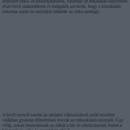
képviselt etika- és filozófiatanárok, valamint az etikatanár-képzésben
részt vevő szakemberek és hallgatók azt kérik, hogy a közoktatás
reformja során ne szoruljon háttérbe az etika tantárgy.
A levél szerzői szerint az oktatási változásokról szóló közéleti
vitákban gyakran félreértések övezik az etikaoktatás szerepét. Úgy
vélik, sokan összemossák az etikát a hit- és erkölcstannal, holott a