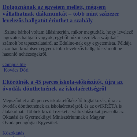
Dolgoznának az egyetem mellett, mégsem
vállalhatnak diákmunkát – több mint százezer
levelezős hallgatót érinthet a szabály
„Szinte bárhol voltam állásinterjún, mikor megtudták, hogy levelező
tagozatos hallgató vagyok, egyből húzni kezdték a szájukat” –
számolt be tapasztalatairól az Eduline-nak egy egyetemista. Példája
azonban korántsem egyedi: több levelezős hallgató számolt be
hasonló nehézségekről.
Campus life
Kovács Dóri
Eltörölnék a 45 perces iskola-előkészítőt, újra az
óvodák dönthetnének az iskolaérettségről
Megszűnhet a 45 perces iskola-előkészítő foglalkozás, újra az
óvodák dönthetnének az iskolaérettségről, és az oviKRÉTA is
átalakulhat. Többek között ezeket a változtatásokat javasolta az
Oktatási és Gyermekügyi Minisztériumnak a Magyar
Óvodapedagógiai Egyesület.
Közoktatás