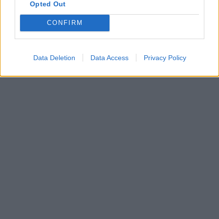
Opted Out
etika
tantárgy
CONFIRM
etikatanár
filozófia
Data Deletion
Data Access
Privacy Policy