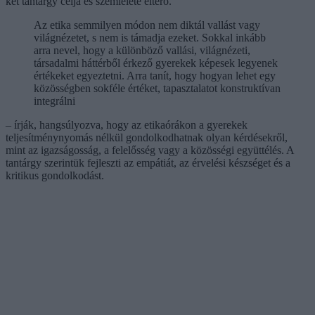
két tantárgy célja és szemlélete eltérő.
Az etika semmilyen módon nem diktál vallást vagy
világnézetet, s nem is támadja ezeket. Sokkal inkább
arra nevel, hogy a különböző vallási, világnézeti,
társadalmi háttérből érkező gyerekek képesek legyenek
értékeket egyeztetni. Arra tanít, hogy hogyan lehet egy
közösségben sokféle értéket, tapasztalatot konstruktívan
integrálni
– írják, hangsúlyozva, hogy az etikaórákon a gyerekek
teljesítménynyomás nélkül gondolkodhatnak olyan kérdésekről,
mint az igazságosság, a felelősség vagy a közösségi együttélés. A
tantárgy szerintük fejleszti az empátiát, az érvelési készséget és a
kritikus gondolkodást.