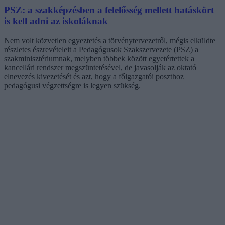
PSZ: a szakképzésben a felelősség mellett hatáskört
is kell adni az iskoláknak
Nem volt közvetlen egyeztetés a törvénytervezetről, mégis elküldte
részletes észrevételeit a Pedagógusok Szakszervezete (PSZ) a
szakminisztériumnak, melyben többek között egyetértettek a
kancellári rendszer megszüntetésével, de javasolják az oktató
elnevezés kivezetését és azt, hogy a főigazgatói poszthoz
pedagógusi végzettségre is legyen szükség.