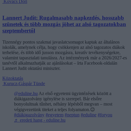
Kovács Dóri
Lannert Judit: Rugalmasabb napkezdés, hosszabb
szünetek és több mozgás jöhet az alsó tagozatokban
szeptembertől
Tizennégy pontos szakmai javaslatcsomagot kaptak az általános
iskolák, amelynek célja, hogy csökkenjen az alsó tagozatos diákok
terhelése, és több idő jusson mozgásra, kreatív tevékenységekre,
valamint tapasztalati tanulásra. Az intézmények már a 2026/2027-es
tanévtől alkalmazhatják az ajánlásokat – írta Facebook-oldalán
Lannert Judit oktatási miniszter.
Közoktatás
Kurucz-Gáspár Tünde
@eduline.hu
Az első egyetemi ügyintézések között a
diákigazolvány igénylése is szerepel. Bár elsőre
bonyolultnak tűnhet, néhány lépésből megvan – most
végigvezetünk titeket a teljes folyamaton.😉
#diákigazolvány
#egyetem
#neptun
#eduline
#foryou
♬ eredeti hang - eduline.hu