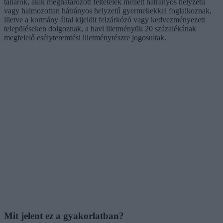
tanárok, akik meghatározott feltételek mellett hátrányos helyzetű
vagy halmozottan hátrányos helyzetű gyermekekkel foglalkoznak,
illetve a kormány által kijelölt felzárkózó vagy kedvezményezett
településeken dolgoznak, a havi illetményük 20 százalékának
megfelelő esélyteremtési illetményrészre jogosultak.
Mit jelent ez a gyakorlatban?