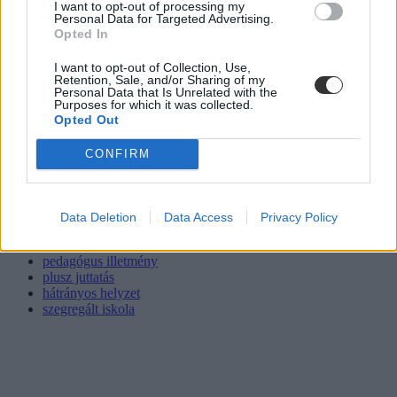
I want to opt-out of processing my
Personal Data for Targeted Advertising.
Opted In
I want to opt-out of Collection, Use,
Retention, Sale, and/or Sharing of my
Personal Data that Is Unrelated with the
Purposes for which it was collected.
Opted Out
CONFIRM
Data Deletion
Data Access
Privacy Policy
hátrányos helyzetű diák
pedagógusbér
pedagógus illetmény
plusz juttatás
hátrányos helyzet
szegregált iskola