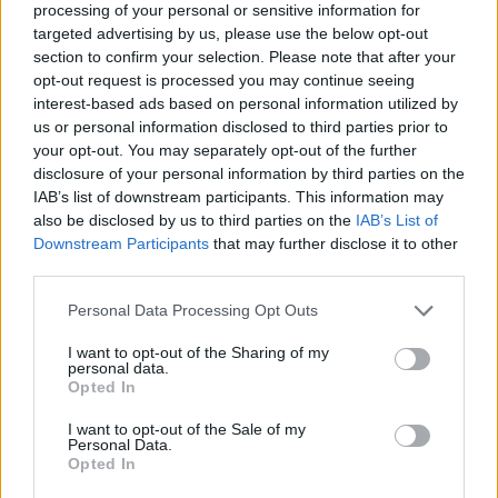
pedagógushiánnyal
processing of your personal or sensitive information for
targeted advertising by us, please use the below opt-out
Bár a pedagógushiányt gyakran a leszakadó térségekkel kapcsolják
section to confirm your selection. Please note that after your
össze, a kutatások szerint a probléma ma már nem kizárólag ezeket a
opt-out request is processed you may continue seeing
régiókat érinti. A Közgazdaság- és Regionális Tudományi Központ
interest-based ads based on personal information utilized by
elemzése
szerint az elmúlt években Budapesten is jelentősen romlott
us or personal information disclosed to third parties prior to
a helyzet, részben azért, mert a pedagógusok számára több alternatív
your opt-out. You may separately opt-out of the further
munkalehetőség érhető el. Ugyanakkor a hátrányos helyzetű
térségekben továbbra is különösen nehéz megtartani a szakképzett
disclosure of your personal information by third parties on the
tanárokat. Az Eduline-on is foglalkoztunk azzal, hogy a 2025/2026-
IAB’s list of downstream participants. This information may
os tanév előtt
több mint kétezer pedagógust kerestek
az iskolák a
also be disclosed by us to third parties on the
IAB’s List of
Közszolgállás portálon, a legtöbb betöltetlen állás matematikatanári,
Downstream Participants
that may further disclose it to other
fizikatanári és angoltanári pozíció volt.
third parties.
A tanárhiány súlyosságát az is jelzi, hogy egyre több olyan
pedagógus dolgozik az oktatásban, aki nem rendelkezik
Personal Data Processing Opt Outs
pedagógusvégzettséggel. Tavaly szeptemberben
megírtuk
, hogy már
több mint ötezren tanítanak ilyen formában a köznevelésben, ami a
I want to opt-out of the Sharing of my
personal data.
szakértők szerint szintén a tartós munkaerőhiány egyik
Opted In
következménye.
I want to opt-out of the Sale of my
Personal Data.
Opted In