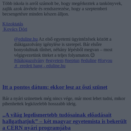
Több iskola is arról számolt be, hogy megérkeztek a tankönyvek,
zajlik azok átvétele és rendszerezése, hogy a szeptemberi
becsengetésre minden készen álljon.
Közoktatás
Kovács Dóri
@eduline.hu
Az első egyetemi ügyintézések között a
diákigazolvány igénylése is szerepel. Bár elsőre
bonyolultnak tűnhet, néhány lépésből megvan – most
végigvezetünk titeket a teljes folyamaton.😉
#diákigazolvány
#egyetem
#neptun
#eduline
#foryou
♬ eredeti hang - eduline.hu
Itt a pontos dátum: ekkor lesz az őszi szünet
Bár a nyári szünetnek még nincs vége, már most lehet tudni, mikor
pihenhettek legközelebb hosszabb ideig.
„A világ legelismertebb tudósainak előadásait
hallgathatjuk” – két magyar egyetemista is bekerült
a CERN nyári programjába