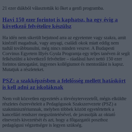
21 ezer diákból választották ki őket a genfi programba.
Havi 150 ezer forintot is kaphatsz, ha egy évig a
következő felvételire készülsz
Ha idén nem sikerült bejutnod arra az egyetemre vagy szakra, amit
kinéztél magadnak, vagy anyagi, családi okok miatt eddig nem
tudtál továbbtanulni, még nincs minden veszve. A Budapesti
Corvinus Egyetem Illyés Gyula Programja egy teljes tanéven át segít
felkészülni a következő felvételire – ráadásul havi nettó 150 ezer
forintos támogatást, ingyenes kollégiumot és mentorálást is kapsz.
Mutatjuk a részleteket.
PSZ: a szakképzésben a felelősség mellett hatáskört
is kell adni az iskoláknak
Nem volt közvetlen egyeztetés a törvénytervezetről, mégis elküldte
részletes észrevételeit a Pedagógusok Szakszervezete (PSZ) a
szakminisztériumnak, melyben többek között egyetértettek a
kancellári rendszer megszüntetésével, de javasolják az oktató
elnevezés kivezetését és azt, hogy a főigazgatói poszthoz
pedagógusi végzettségre is legyen szükség.