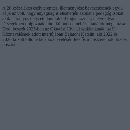
A 20 százalékos esélyteremtési illetményrész bevezetésének egyik
célja az volt, hogy anyagilag is elismerjék azokat a pedagógusokat,
akik hátrányos helyzetű tanulókkal foglalkoznak, illetve olyan
térségekben dolgoznak, ahol különösen nehéz a tanárok megtartása.
Erről beszélt 2025-ben az Oktatási Hivatal szaklapjának, az Új
Köznevelésnek adott interjújában Balatoni Katalin, aki 2022 és
2026 között töltötte be a köznevelésért felelős miniszterelnöki biztosi
posztot.