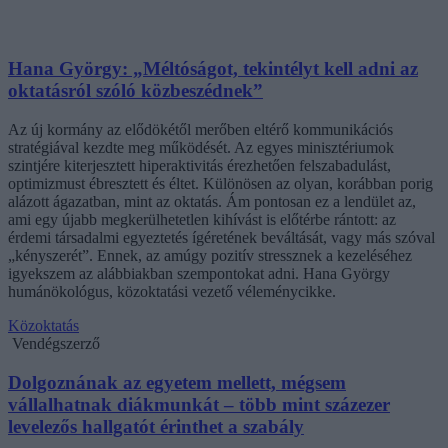
Hana György: „Méltóságot, tekintélyt kell adni az
oktatásról szóló közbeszédnek”
Az új kormány az elődökétől merőben eltérő kommunikációs
stratégiával kezdte meg működését. Az egyes minisztériumok
szintjére kiterjesztett hiperaktivitás érezhetően felszabadulást,
optimizmust ébresztett és éltet. Különösen az olyan, korábban porig
alázott ágazatban, mint az oktatás. Ám pontosan ez a lendület az,
ami egy újabb megkerülhetetlen kihívást is előtérbe rántott: az
érdemi társadalmi egyeztetés ígéretének beváltását, vagy más szóval
„kényszerét”. Ennek, az amúgy pozitív stressznek a kezeléséhez
igyekszem az alábbiakban szempontokat adni. Hana György
humánökológus, közoktatási vezető véleménycikke.
Közoktatás
Vendégszerző
Dolgoznának az egyetem mellett, mégsem
vállalhatnak diákmunkát – több mint százezer
levelezős hallgatót érinthet a szabály