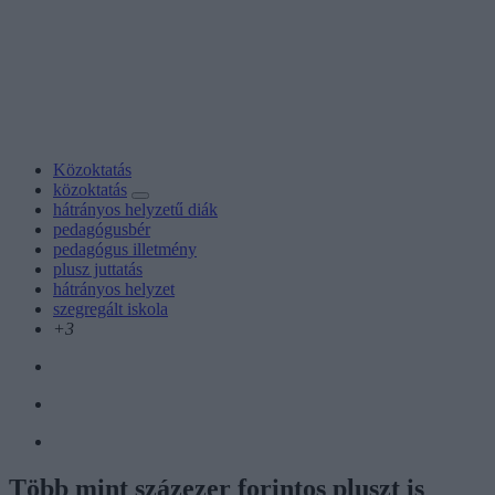
Közoktatás
közoktatás
hátrányos helyzetű diák
pedagógusbér
pedagógus illetmény
plusz juttatás
hátrányos helyzet
szegregált iskola
+3
Több mint százezer forintos pluszt is