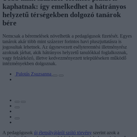
kaphatnak: így emelkedhet a hátrányos
helyzetű térségekben dolgozó tanárok
bére
Nemcsak a béremelések növelhetik a pedagógusok fizetését. Egyes
tanárok akár több mint százezer forintos havi pluszjuttatásra is
jogosultak lehetnek. Az úgynevezett esélyteremtési illetményrész
azoknak járhat, akik hátrányos helyzetű tanulókkal foglalkoznak,
vagy felzárkózó, illetve kedvezményezett településeken működő
intézményekben dolgoznak.
Palotás Zsuzsanna
A pedagógusok
új életpályájáról szóló törvény
szerint azok a