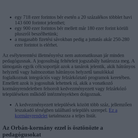
egy 718 ezer forintos bér esetén a 20 százalékos többlet havi
143 600 forintot jelenthet;
egy 900 ezer forintos bér mellett már 180 ezer forint körüli
pluszról beszélhetünk;
a magasabb fizetési sávokban pedig a juttatás akár 250-280
ezer forintot is elérhet.
Az esélyteremtési illetményrész nem automatikusan jár minden
pedagógusnak. A jogosultság feltételeit jogszabály határozza meg. A
támogatás egyik célcsoportját azok a tanárok jelentik, akik hátrányos
helyzetű vagy halmozottan hátrányos helyzetű tanulókkal
foglalkoznak integrációs vagy felzárkóztató programok keretében.
Emellett azok is jogosultak lehetnek rá, akik a vonatkozó
kormányrendeletben felsorolt kedvezményezett vagy felzárkózó
településeken működő intézményekben dolgoznak.
A kedvezményezett települések között több száz, jellemzően
leszakadó térségben található település szerepel.
Ez a
kormányrendelet
tartalmazza a teljes listát.
Az Orbán-kormány ezzel is ösztönözte a
pedagógusokat