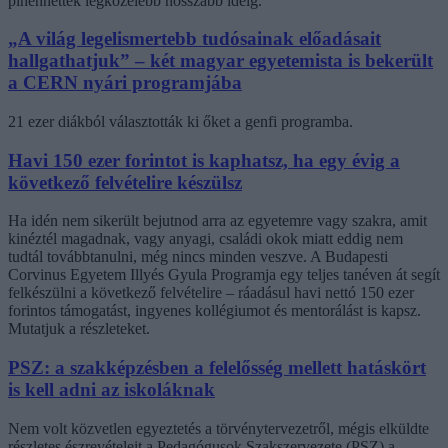
pihenhettek legközelebb hosszabb ideig.
„A világ legelismertebb tudósainak előadásait
hallgathatjuk” – két magyar egyetemista is bekerült
a CERN nyári programjába
21 ezer diákból választották ki őket a genfi programba.
Havi 150 ezer forintot is kaphatsz, ha egy évig a
következő felvételire készülsz
Ha idén nem sikerült bejutnod arra az egyetemre vagy szakra, amit
kinéztél magadnak, vagy anyagi, családi okok miatt eddig nem
tudtál továbbtanulni, még nincs minden veszve. A Budapesti
Corvinus Egyetem Illyés Gyula Programja egy teljes tanéven át segít
felkészülni a következő felvételire – ráadásul havi nettó 150 ezer
forintos támogatást, ingyenes kollégiumot és mentorálást is kapsz.
Mutatjuk a részleteket.
PSZ: a szakképzésben a felelősség mellett hatáskört
is kell adni az iskoláknak
Nem volt közvetlen egyeztetés a törvénytervezetről, mégis elküldte
részletes észrevételeit a Pedagógusok Szakszervezete (PSZ) a