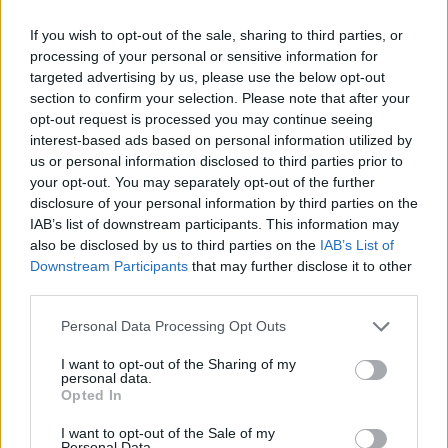
A pedagóguspálya vonzerejének visszaépítése szintén hosszú
folyamat lesz. Törley szerint nemcsak a bérek alacsonyak, hanem a
If you wish to opt-out of the sale, sharing to third parties, or
fizikai körülmények is riasztóak.
processing of your personal or sensitive information for
Az iskolák gyakran alá vannak dúcolva, leszakad a
targeted advertising by us, please use the below opt-out
vakolat, kiesik az ablak, olyan a vécé, hogy az ember
section to confirm your selection. Please note that after your
inkább kifordul onnan.
opt-out request is processed you may continue seeing
interest-based ads based on personal information utilized by
us or personal information disclosed to third parties prior to
your opt-out. You may separately opt-out of the further
disclosure of your personal information by third parties on the
IAB’s list of downstream participants. This information may
also be disclosed by us to third parties on the
IAB’s List of
Downstream Participants
that may further disclose it to other
third parties.
Personal Data Processing Opt Outs
I want to opt-out of the Sharing of my
personal data.
Opted In
I want to opt-out of the Sale of my
Personal Data.