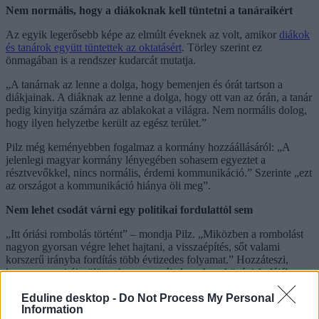
Nem normális, hogy a diákoknak kell tüntetni a tanáraikért
Az egyik legerősebb képe az elmúlt éveknek az volt, amikor
diákok
és tanárok együtt tüntettek az oktatásért
. Törley szerint ez
önmagában is a rendszer kudarcát mutatja.
„A tanárnak az lenne a dolga, hogy bemenjen és órát tartson a
diákjainak. A diáknak az lenne a dolga, hogy ott van az órán, a tanár
pedig kinyitja számára az ablakokat a világra. Nem normális dolog,
hogy ilyen helyzetbe került az egész terület.”
Pilz még keményebben fogalmaz a kormány hozzáállásáról: „A
jelenlegi magyar kormány lényegében sohasem egyeztet a
résztvevőkkel, nincs normális, érdemi kommunikáció.” Szerinte „ezt
az országot a kommunikáció hiánya öli meg”.
Nem lehet csodát várni egy politikai fordulattól sem
„Itt óriási rombolás történt” – mondja Pilz. „Miközben a rombolást
nagyon gyorsan végre lehet hajtani, a visszaépítés, sőt valami
korszerű irányba fordítás több évtizedes folyamat.” Hozzáteszi,
hogy egy mai újszülöttnek szerencséje lesz, ha a középiskolájában
már érezhető lesz a változás, és egy jobb oktatási rendszerben
Eduline desktop -
Do Not Process My Personal
érettségizhet.
Information