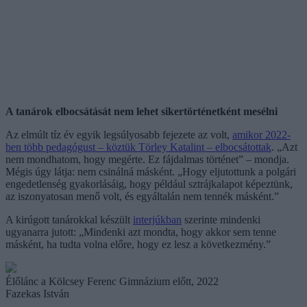
A tanárok elbocsátását nem lehet sikertörténetként mesélni
Az elmúlt tíz év egyik legsúlyosabb fejezete az volt,
amikor 2022-
ben több pedagógust – köztük Törley Katalint – elbocsátottak
. „Azt
nem mondhatom, hogy megérte. Ez fájdalmas történet” – mondja.
Mégis úgy látja: nem csinálná másként. „Hogy eljutottunk a polgári
engedetlenség gyakorlásáig, hogy például sztrájkalapot képeztünk,
az iszonyatosan menő volt, és egyáltalán nem tennék másként.”
A kirúgott tanárokkal készült
interjúkban
szerinte mindenki
ugyanarra jutott: „Mindenki azt mondta, hogy akkor sem tenne
másként, ha tudta volna előre, hogy ez lesz a következmény.”
Élőlánc a Kölcsey Ferenc Gimnázium előtt, 2022
Fazekas István