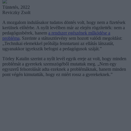
Tüntetés, 2022
Reviczky Zsolt
A mozgalom indulásakor tudatos döntés volt, hogy nem a fizetések
kerülnek előtérbe. A nyílt levélben már az elején rögzítették: nem a
pedagógusbérek, hanem
a rendszer egészének működése a
probléma
. Szerinte a státusztörvény sem hozott valódi megoldást:
„Technikai elemekkel próbálja fenntartani az ellátás látszatát,
ugyanakkor igyekszik befogni a pedagógusok száját.”
Törley Katalin szerint a nyílt levél egyik ereje az volt, hogy minden
problémát a gyerekek szemszögéből mutattak meg. „Nem egy
egyszerű felsorolását adta ezeknek a problémáknak, hanem minden
pont végén kimutatták, hogy ez miért rossz a gyerekeknek.”