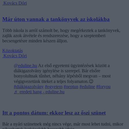
Kovács Dóri
Már úton vannak a tankönyvek az iskolákba
Több iskola is arról számolt be, hogy megérkeztek a tankönyvek,
zajlik azok átvétele és rendszerezése, hogy a szeptemberi
becsengetésre minden készen álljon.
Közoktatás
Kovács Dóri
@eduline.hu
Az első egyetemi ügyintézések között a
diákigazolvány igénylése is szerepel. Bár elsőre
bonyolultnak tűnhet, néhány lépésből megvan – most
végigvezetünk titeket a teljes folyamaton.😉
#diákigazolvány
#egyetem
#neptun
#eduline
#foryou
♬ eredeti hang - eduline.hu
Itt a pontos dátum: ekkor lesz az őszi szünet
Bár a nyári szünetnek még nincs vége, már most lehet tudni, mikor