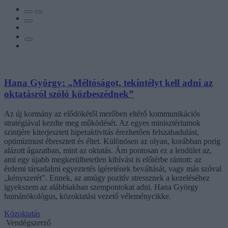
Hana György: „Méltóságot, tekintélyt kell adni az
oktatásról szóló közbeszédnek”
Az új kormány az elődökétől merőben eltérő kommunikációs
stratégiával kezdte meg működését. Az egyes minisztériumok
szintjére kiterjesztett hiperaktivitás érezhetően felszabadulást,
optimizmust ébresztett és éltet. Különösen az olyan, korábban porig
alázott ágazatban, mint az oktatás. Ám pontosan ez a lendület az,
ami egy újabb megkerülhetetlen kihívást is előtérbe rántott: az
érdemi társadalmi egyeztetés ígéretének beváltását, vagy más szóval
„kényszerét”. Ennek, az amúgy pozitív stressznek a kezeléséhez
igyekszem az alábbiakban szempontokat adni. Hana György
humánökológus, közoktatási vezető véleménycikke.
Közoktatás
Vendégszerző