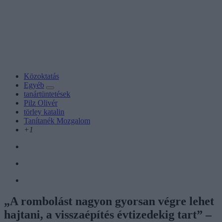
Közoktatás
Egyéb
tanártüntetések
Pilz Olivér
törley katalin
Tanítanék Mozgalom
+1
„A rombolást nagyon gyorsan végre lehet
hajtani, a visszaépítés évtizedekig tart” –