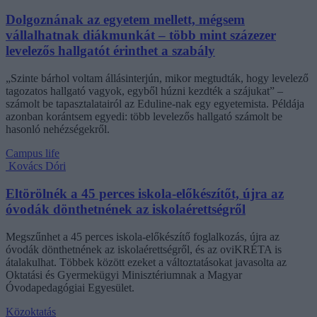
Dolgoznának az egyetem mellett, mégsem
vállalhatnak diákmunkát – több mint százezer
levelezős hallgatót érinthet a szabály
„Szinte bárhol voltam állásinterjún, mikor megtudták, hogy levelező
tagozatos hallgató vagyok, egyből húzni kezdték a szájukat” –
számolt be tapasztalatairól az Eduline-nak egy egyetemista. Példája
azonban korántsem egyedi: több levelezős hallgató számolt be
hasonló nehézségekről.
Campus life
Kovács Dóri
Eltörölnék a 45 perces iskola-előkészítőt, újra az
óvodák dönthetnének az iskolaérettségről
Megszűnhet a 45 perces iskola-előkészítő foglalkozás, újra az
óvodák dönthetnének az iskolaérettségről, és az oviKRÉTA is
átalakulhat. Többek között ezeket a változtatásokat javasolta az
Oktatási és Gyermekügyi Minisztériumnak a Magyar
Óvodapedagógiai Egyesület.
Közoktatás