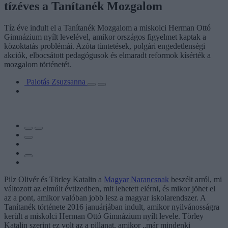
tízéves a Tanítanék Mozgalom
Tíz éve indult el a Tanítanék Mozgalom a miskolci Herman Ottó
Gimnázium nyílt levelével, amikor országos figyelmet kaptak a
közoktatás problémái. Azóta tüntetések, polgári engedetlenségi
akciók, elbocsátott pedagógusok és elmaradt reformok kísérték a
mozgalom történetét.
Palotás Zsuzsanna
Pilz Olivér és Törley Katalin a
Magyar Narancsnak
beszélt arról, mi
változott az elmúlt évtizedben, mit lehetett elérni, és mikor jöhet el
az a pont, amikor valóban jobb lesz a magyar iskolarendszer. A
Tanítanék története 2016 januárjában indult, amikor nyilvánosságra
került a miskolci Herman Ottó Gimnázium nyílt levele. Törley
Katalin szerint ez volt az a pillanat, amikor „már mindenki