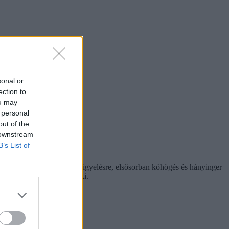
sonal or
ection to
ou may
 personal
out of the
 downstream
B’s List of
szállítottak kórházba megfigyelésre, elsősorban köhögés és hányinger
at pedig másnap engedték ki.