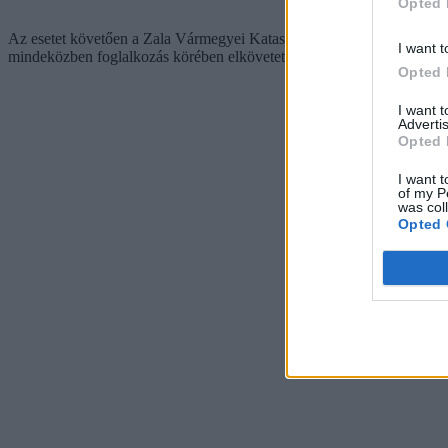
Opted 
Az esetet követően a Zala Vármegyei Katasztrófavédelmi Igazgatóság 
I want t
mindeközben foglalkozás körében elkövetett gondatlan veszélyeztetés v
Opted 
I want 
Advertis
Opted 
I want t
of my P
was col
Opted 