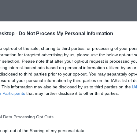
esktop -
Do Not Process My Personal Information
to opt-out of the sale, sharing to third parties, or processing of your per
formation for targeted advertising by us, please use the below opt-out s
r selection. Please note that after your opt-out request is processed y
eing interest-based ads based on personal information utilized by us or
disclosed to third parties prior to your opt-out. You may separately opt-
losure of your personal information by third parties on the IAB’s list of
. This information may also be disclosed by us to third parties on the
IA
Participants
that may further disclose it to other third parties.
 a Kőrösi Csoma Sándor Általános Iskolából 37 diákot és két felnőttet 
ek többsége szererncsére még aznap hazamehetett, a bent tartott diákok
l Data Processing Opt Outs
o opt-out of the Sharing of my personal data.