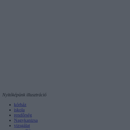
Nyitóképünk illusztráció
kórház
iskola
rendőrség
Nagykanizsa
vizsgálat