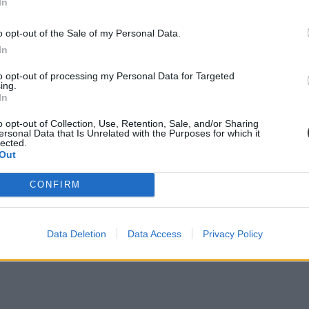
In
is méréseket végzett az iskolában, de ezek sem mutattak ki egészségre
o opt-out of the Sale of my Personal Data.
étségének gyanúja miatt indított eljárást ismeretlen tettes ellen – ez
In
to opt-out of processing my Personal Data for Targeted
ing.
In
o opt-out of Collection, Use, Retention, Sale, and/or Sharing
ersonal Data that Is Unrelated with the Purposes for which it
lected.
Out
CONFIRM
Data Deletion
Data Access
Privacy Policy