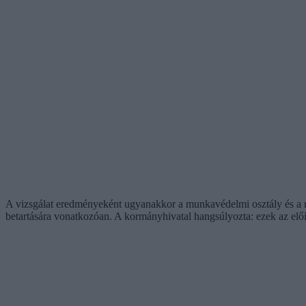
A vizsgálat eredményeként ugyanakkor a munkavédelmi osztály és a népe
betartására vonatkozóan. A kormányhivatal hangsúlyozta: ezek az elő