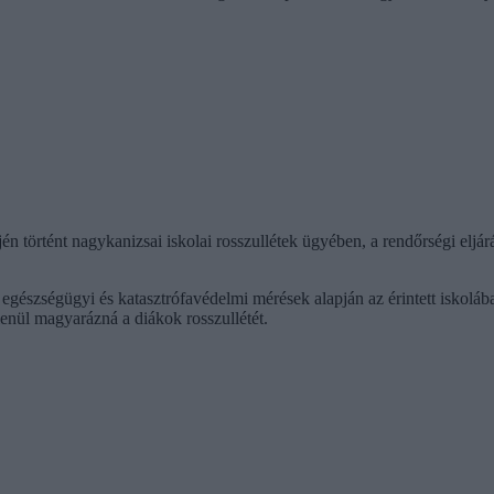
n történt nagykanizsai iskolai rosszullétek ügyében, a rendőrségi eljá
 egészségügyi és katasztrófavédelmi mérések alapján az érintett iskolá
lenül magyarázná a diákok rosszullétét.