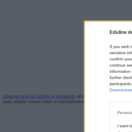
Eduline d
If you wish 
sensitive in
confirm you
continue se
information 
further disc
participants
Downstream 
Ahogyan arról az Eduline is beszámolt
, december 9-én a nagykanizsai
miatt, miután rosszul lettek az intézményben. A felnőttek és a gyerek
Persona
I want t