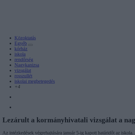
Közoktatás
Egyéb
kórház
iskola
rendőrség
Nagykanizsa
vizsgálat
rosszullét
iskolai megbetegedés
+4
Lezárult a kormányhivatali vizsgálat a na
Az intézkedések végrehajtására január 5-ig kapott határidőt az iskola. 