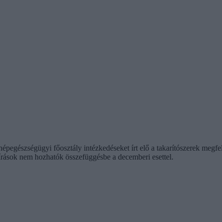
gészségügyi főosztály intézkedéseket írt elő a takarítószerek megfelel
írások nem hozhatók összefüggésbe a decemberi esettel.