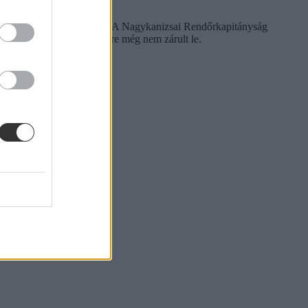
 ártalmas anyag jelenlétét. A Nagykanizsai Rendőrkapitányság
 a nyomozás azonban egyelőre még nem zárult le.