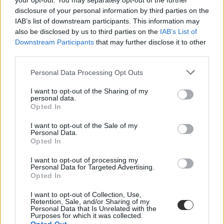
your opt-out. You may separately opt-out of the further
disclosure of your personal information by third parties on the
IAB’s list of downstream participants. This information may
also be disclosed by us to third parties on the
IAB’s List of
Downstream Participants
that may further disclose it to other
third parties.
Personal Data Processing Opt Outs
I want to opt-out of the Sharing of my
personal data.
Opted In
mkksz
I want to opt-out of the Sale of my
pedagógusbérek
Personal Data.
bértárgyalás
Opted In
I want to opt-out of processing my
Personal Data for Targeted Advertising.
Opted In
I want to opt-out of Collection, Use,
Retention, Sale, and/or Sharing of my
Personal Data that Is Unrelated with the
Purposes for which it was collected.