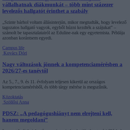
vállalhatnak diákmunkát – több mint százezer
levelezős hallgatót érinthet a szabály
„Szinte bárhol voltam állásinterjún, mikor megtudták, hogy levelező
tagozatos hallgató vagyok, egyből húzni kezdték a szájukat” –
számolt be tapasztalatairól az Eduline-nak egy egyetemista. Példája
azonban korántsem egyedi.
Campus life
Kovács Dóri
Nagy változások jönnek a kompetenciamérésben a
2026/27-es tanévtől
Az 5., 7., 9. és 11. évfolyam teljesen kikerül az országos
kompetenciamérésből, és több tárgy mérése is megszűnik.
Közoktatás
Szöllősi Anna
PDSZ: „A pedagógushiányt nem elrejteni kell,
hanem megoldani”