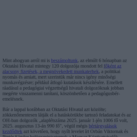
Mint ahogyan arról mi is
beszámoltunk
, az elmúlt 6 hónapban az
Oktatási Hivatal mintegy 120 dolgozója mondott fel
főként az
alacsony fizetések, a megnövekedett munkaterhek
, a politikai
nyomás és amiatt, mert szerintük már nincs igény minőségi
munkavégzésre; például átfogó kutatások készítésére. Emellett
ráadásul a pedagógiai végzettségű hivatali dolgozóknak jobban
megérte visszamenni tanítani, köszönhetően a pedagógusbér-
emelésnek.
Bár a lappal korábban az Oktatási Hivatal azt közölte;
zökkenőmentesen látják el a hatáskörükbe tartozó feladatokat és az
OH-ban dolgozók „alaplétszáma 2025. január 1-jén 1006 fő volt,
2025. augusztus 13-án 990 fő", végül mégis
bértárgyalások
kezdődtek
azt követően, hogy nyílt levelet írt Orbán Viktornak és
Pintér Sándor belügyminiszternek a Magyar Köztisztviselők,