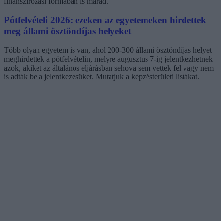
finanszírozási formában is marad.
Pótfelvételi 2026: ezeken az egyetemeken hirdettek
meg állami ösztöndíjas helyeket
Több olyan egyetem is van, ahol 200-300 állami ösztöndíjas helyet
meghirdettek a pótfelvételin, melyre augusztus 7-ig jelentkezhetnek
azok, akiket az általános eljárásban sehova sem vettek fel vagy nem
is adták be a jelentkezésüket. Mutatjuk a képzésterületi listákat.