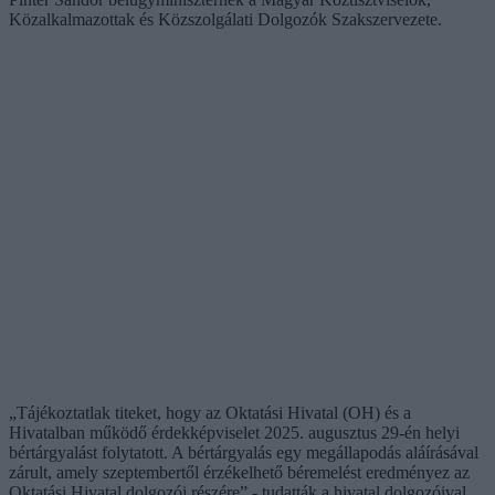
Közalkalmazottak és Közszolgálati Dolgozók Szakszervezete.
„Tájékoztatlak titeket, hogy az Oktatási Hivatal (OH) és a
Hivatalban működő érdekképviselet 2025. augusztus 29-én helyi
bértárgyalást folytatott. A bértárgyalás egy megállapodás aláírásával
zárult, amely szeptembertől érzékelhető béremelést eredményez az
Oktatási Hivatal dolgozói részére” - tudatták a hivatal dolgozóival.