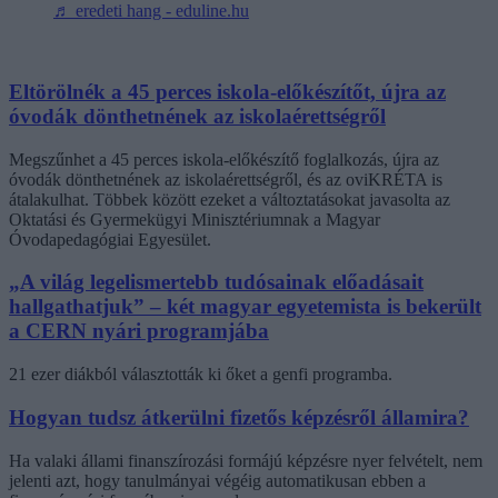
♬ eredeti hang - eduline.hu
Eltörölnék a 45 perces iskola-előkészítőt, újra az
óvodák dönthetnének az iskolaérettségről
Megszűnhet a 45 perces iskola-előkészítő foglalkozás, újra az
óvodák dönthetnének az iskolaérettségről, és az oviKRÉTA is
átalakulhat. Többek között ezeket a változtatásokat javasolta az
Oktatási és Gyermekügyi Minisztériumnak a Magyar
Óvodapedagógiai Egyesület.
„A világ legelismertebb tudósainak előadásait
hallgathatjuk” – két magyar egyetemista is bekerült
a CERN nyári programjába
21 ezer diákból választották ki őket a genfi programba.
Hogyan tudsz átkerülni fizetős képzésről államira?
Ha valaki állami finanszírozási formájú képzésre nyer felvételt, nem
jelenti azt, hogy tanulmányai végéig automatikusan ebben a