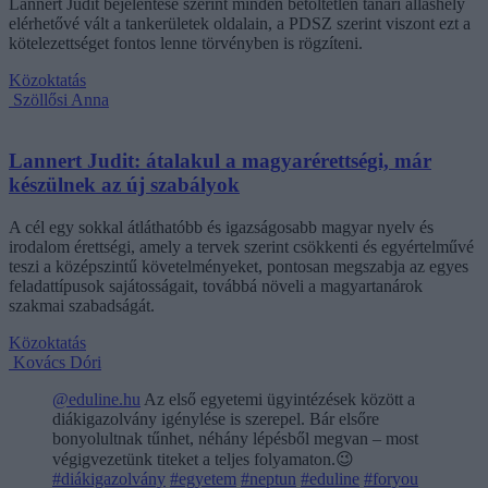
Lannert Judit bejelentése szerint minden betöltetlen tanári álláshely
elérhetővé vált a tankerületek oldalain, a PDSZ szerint viszont ezt a
kötelezettséget fontos lenne törvényben is rögzíteni.
Közoktatás
Szöllősi Anna
Lannert Judit: átalakul a magyarérettségi, már
készülnek az új szabályok
A cél egy sokkal átláthatóbb és igazságosabb magyar nyelv és
irodalom érettségi, amely a tervek szerint csökkenti és egyértelművé
teszi a középszintű követelményeket, pontosan megszabja az egyes
feladattípusok sajátosságait, továbbá növeli a magyartanárok
szakmai szabadságát.
Közoktatás
Kovács Dóri
@eduline.hu
Az első egyetemi ügyintézések között a
diákigazolvány igénylése is szerepel. Bár elsőre
bonyolultnak tűnhet, néhány lépésből megvan – most
végigvezetünk titeket a teljes folyamaton.😉
#diákigazolvány
#egyetem
#neptun
#eduline
#foryou