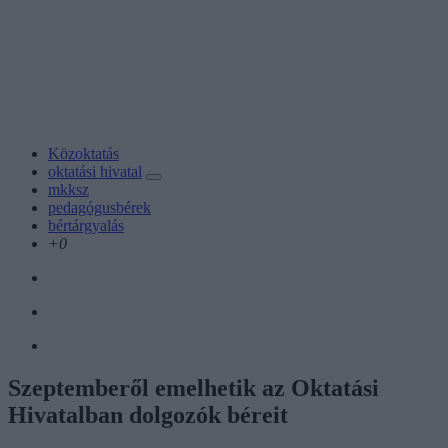
Közoktatás
oktatási hivatal
mkksz
pedagógusbérek
bértárgyalás
+0
Szeptemberől emelhetik az Oktatási
Hivatalban dolgozók béreit