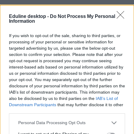
Eduline desktop -
Do Not Process My Personal
Information
If you wish to opt-out of the sale, sharing to third parties, or
processing of your personal or sensitive information for
#mkksz
targeted advertising by us, please use the below opt-out
section to confirm your selection. Please note that after your
opt-out request is processed you may continue seeing
interest-based ads based on personal information utilized by
us or personal information disclosed to third parties prior to
your opt-out. You may separately opt-out of the further
Se az inflációt, se a pedagógusbérek emelkedését
disclosure of your personal information by third parties on the
nem követte az Oktatási Hivatal dolgozóinak fizetése
IAB’s list of downstream participants. This information may
also be disclosed by us to third parties on the
IAB’s List of
Nyílt levelet írt Orbán Viktor miniszterelnöknek a Magyar
Köztisztviselők, Közalkalmazottak és Közszolgálati Dolgozók
Downstream Participants
that may further disclose it to other
Szakszervezete (MKKSZ) az Oktatási Hivatalban kialakult helyzet
third parties.
miatt. A szakszervezet szerint az intézmény dolgozóinak bére nincs
arányban a növekvő felelősségükkel és munkaterhükkel.
Personal Data Processing Opt Outs
Campus life
I want to opt-out of the Sharing of my