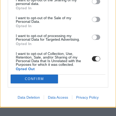
Palotás Zsuzsanna
personal data.
Opted In
I want to opt-out of the Sale of my
Personal Data.
Szeptemberől emelhetik az Oktatási Hivatalban
Opted In
dolgozók béreit
I want to opt-out of processing my
Personal Data for Targeted Advertising.
Azt követően, hogy az ott dolgozók körülbelül 10 százaléka
Opted In
mondott fel az elmúlt 6 hónapban.
I want to opt-out of Collection, Use,
Közoktatás
Retention, Sale, and/or Sharing of my
Székács Linda
Personal Data that Is Unrelated with the
Purposes for which it was collected.
Opted Out
CONFIRM
Data Deletion
Data Access
Privacy Policy