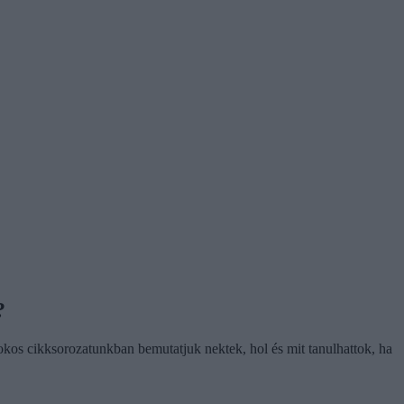
?
isokos cikksorozatunkban bemutatjuk nektek, hol és mit tanulhattok, ha