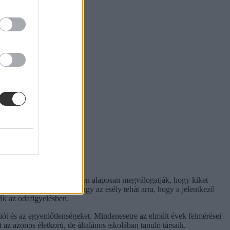
zek a gimnáziumok jellemzően alaposan megválogatják, hogy kiket
nak ezek az intézmények. Nagy az esély tehát arra, hogy a jelentkező
ák az odafigyelésben.
iót és az egyenlőtlenségeket. Mindenesetre az elmúlt évek felmérései
z azonos életkorú, de általános iskolában tanuló társaik.