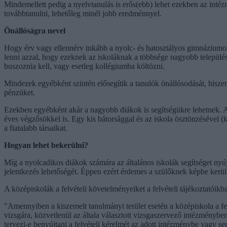
Mindemellett pedig a nyelvtanulás is erős(ebb) lehet ezekben az int
továbbtanulni, lehetőleg minél jobb eredménnyel.
Önállóságra nevel
Hogy érv vagy ellennérv inkább a nyolc- és hatosztályos gimnáziumok
lenni azzal, hogy ezeknek az iskoláknak a többsége nagyobb települé
buszoznia kell, vagy esetleg kollégiumba költözni.
Mindezek egyébként szintén elősegítik a tanulók önállósodását, hisze
pénzüket.
Ezekben egyébként akár a nagyobb diákok is segítségükre lehetnek. A 
éves végzősökkel is. Egy kis bátorsággal és az iskola ösztönzésével (k
a fiatalabb társaikat.
Hogyan lehet bekerülni?
Míg a nyolcadikos diákok számára az általános iskolák segítséget nyú
jelentkezés lehetőségét. Éppen ezért érdemes a szülőknek képbe kerüln
A középiskolák a felvételi követelményeiket a felvételi tájékoztatói
"Amennyiben a kiszemelt tanulmányi terület esetén a középiskola a felvé
vizsgára, közvetlenül az általa választott vizsgaszervező intézménybe
tervezi-e benyújtani a felvételi kérelmét az adott intézménybe vagy s