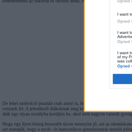
történelemből az őskorral és ókorral indul. Azzal az anyaggal, amit -
Opted 
I want t
Opted 
I want 
Advertis
Opted 
I want t
of my P
was col
Opted 
De lehet motiváció pusztán csak annyi is, hogy az osztályból több gy
vesznek fel. A jelentkező diákoknak meg kell írni például a központi ír
diák egy olyan osztályba kerüljön be, ahol nem nagyon vannak gyengéb
Hogy egy ilyen közeg hosszabb távon mennyire jó, azt az oktatáskutató
azt mutatják, hogy a nyolc- és hatosztályos gimnáziumok tanulói jell