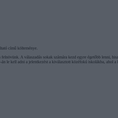
 Altató című költeménye.
 felnövünk. A válaszadás sokak számára kezd egyre égetőbb lenni, hisz
 le kell adni a jelentkezést a kiválasztott közéfokú iskolákba, ahol a 