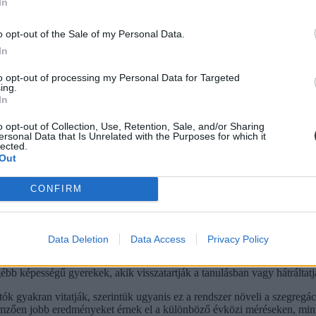
 bár alacsonyabb szinten - de megtanultak már a gyerekek ötödikben.
In
o opt-out of the Sale of my Personal Data.
In
to opt-out of processing my Personal Data for Targeted
ing.
In
o opt-out of Collection, Use, Retention, Sale, and/or Sharing
ersonal Data that Is Unrelated with the Purposes for which it
lected.
Out
CONFIRM
Data Deletion
Data Access
Privacy Policy
erek is másik iskolába jelentkezik, és az sem utalsó szempont, hogy e
ásbeli felvételi vizsgát és nagyon gyakran szóbeli felvételiket is tarta
b képességű gyerekek, akik visszatartják a tanulásban vagy hátráltatj
k gyakran vitatják, szerintük ugyanis ez a rendszer növeli a szegregác
emzően jobb eredményeket érnek el a különböző évközi méréseken, mint a