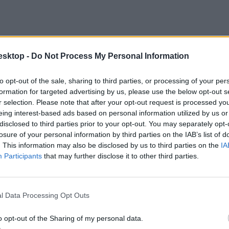
esktop -
Do Not Process My Personal Information
to opt-out of the sale, sharing to third parties, or processing of your per
formation for targeted advertising by us, please use the below opt-out s
r selection. Please note that after your opt-out request is processed y
eing interest-based ads based on personal information utilized by us or
disclosed to third parties prior to your opt-out. You may separately opt-
kerül először választás elé a továbbtanulásával kapcsolatban, vannak 
losure of your personal information by third parties on the IAB’s list of
. This information may also be disclosed by us to third parties on the
IA
Participants
that may further disclose it to other third parties.
l Data Processing Opt Outs
egy kevésbé jó osztály- vagy iskolaközösségből, de kifejezetten jó vála
o opt-out of the Sharing of my personal data.
osztályos intézményekben ugyanis máshogy oszlik el a tananyag, mint 