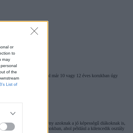
sonal or
ection to
ou may
 personal
out of the
gyerekek, akik a családjukkal már 10 vagy 12 éves korukban úgy
 downstream
B’s List of
sztás lehet egy ilyen intézmény azoknak a jó képességű diákoknak is,
a négyosztályos gimnáziumokban, ahol például a kilencedik osztály