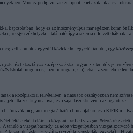
ézményekben. Mindez pedig vonzó szempont lehet azoknak a családoknak
kal kapcsolatban, hogy ez az intézménytípus már egészen korán önálló
seken, megyeszékhelyeken található, így a sikeresen felvett diáknak - 
n meg kell tanulniuk egyedül közlekedni, egyedül tanulni, egy közössé
nyolc- és hatosztályos középiskolákban ugyanis a tanulók jellemzően e
özös iskolai programok, mentorprogram, stb) tehát az sem lehetetlen, ho
jtanak a középiskolai felvételiben, a fiatalabb osztályokban nem szíves
i a jelentkezés folyamatával, és a saját kezükbe venni az ügyintézést.
kban határozzák meg, ami megtalálható a honlapjaikon és a KIFIR rendsz
tel feltételeként előírta a központi írásbeli vizsgán történő részvételt,
n. A tanuló a vizsgát bármely, az adott vizsgatípusban vizsgát szervező
em. A központi írásbeli vizsgát szervező középiskolák jegyzékét a Hivata