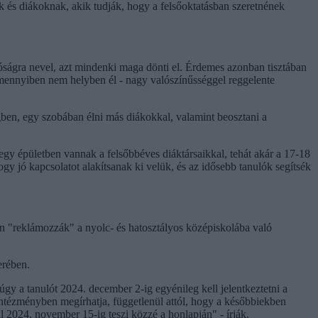
 és diákoknak, akik tudják, hogy a felsőoktatásban szeretnének
ságra nevel, azt mindenki maga dönti el. Érdemes azonban tisztában
amennyiben nem helyben él - nagy valószínűsséggel reggelente
gben, egy szobában élni más diákokkal, valamint beosztani a
gy épületben vannak a felsőbbéves diáktársaikkal, tehát akár a 17-18
gy jó kapcsolatot alakítsanak ki velük, és az idősebb tanulók segítsék
en "reklámozzák" a nyolc- és hatosztályos középiskolába való
erében.
 úgy a tanulót 2024. december 2-ig egyénileg kell jelentkeztetni a
 intézményben megírhatja, függetlenül attól, hogy a későbbiekben
l 2024. november 15-ig teszi közzé a honlapján" - írják.