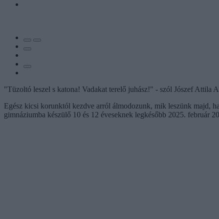
"Tüzoltó leszel s katona! Vadakat terelő juhász!" - szól Jószef Attila
Egész kicsi korunktól kezdve arról álmodozunk, mik leszünk majd, ha
gimnáziumba készülő 10 és 12 éveseknek legkésőbb 2025. február 20-án