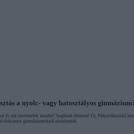
lasztás a nyolc- vagy hatosztályos gimnázium
hol és mit szeretnétek tanulni? Segítünk dönteni! Új, Pályaválasztási k
y évfolyamos gimnáziumokról olvashattok.