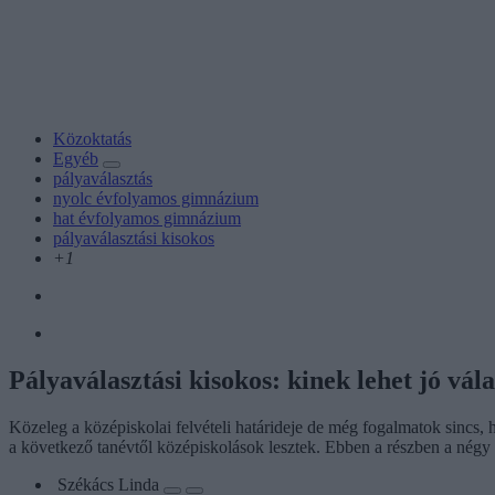
Közoktatás
Egyéb
pályaválasztás
nyolc évfolyamos gimnázium
hat évfolyamos gimnázium
pályaválasztási kisokos
+1
Pályaválasztási kisokos: kinek lehet jó vá
Közeleg a középiskolai felvételi határideje de még fogalmatok sincs, 
a következő tanévtől középiskolások lesztek. Ebben a részben a nég
Székács Linda